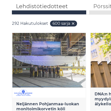
Lehdistötiedotteet
Pörssi
292
Hakutulokset
600 sarja
DNA:n 
myydyi
Neljännen Pohjanmaa-luokan
älykello
monitoimikorvetin köli