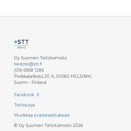
Metsäsek
kasvoi 10,
erityisesti aktiivisuutta mittaavien
Asikaise
terawatti
urheilukellojen kysyntä kasvoi selvästi.
etenkin k
Äitienpäivänä 10.5. alkavan
Suomessa
juhlakauden suosikkihankinta on
päästöker
älykello, jonka myynnin odotetaan
Fingridin
nousevan toukokuussa huippuunsa.
oli erittä
maaliskuu
(370,7) m
Oy Suomen Tietotoimisto
korkeam
tiedote@stt.fi
(09) 6958 1286
Porkkalankatu 20 A, 00180 HELSINKI
Suomi – Finland
Facebook
X
Tietosuoja
Muokkaa evästeasetuksiasi
©
Oy Suomen Tietotoimisto
2026