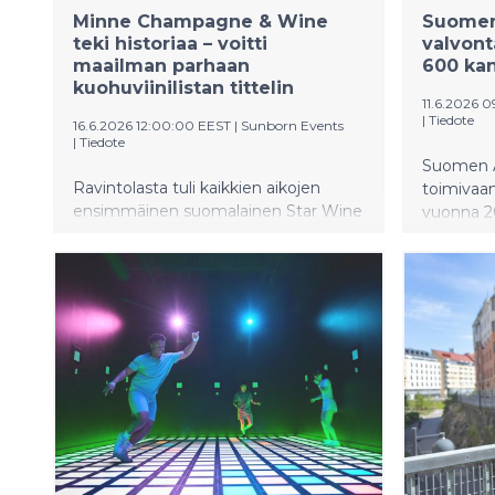
Minne Champagne & Wine
Suomen
teki historiaa – voitti
valvont
maailman parhaan
600 ka
kuohuviinilistan tittelin
11.6.2026 
|
Tiedote
16.6.2026 12:00:00 EEST
|
Sunborn Events
|
Tiedote
Suomen A
Ravintolasta tuli kaikkien aikojen
toimivaan
ensimmäinen suomalainen Star Wine
vuonna 20
List Global Final -voittaja.
Valvontal
kanteluid
asettuma
kanteluu
tuli virei