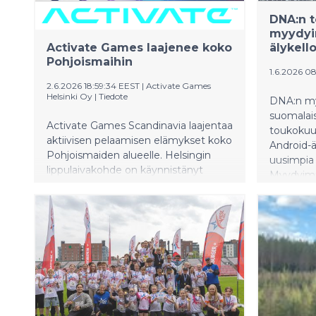
DNA:n 
myydyi
Activate Games laajenee koko
älykello
Pohjoismaihin
1.6.2026 0
2.6.2026 18:59:34 EEST
|
Activate Games
Helsinki Oy
|
Tiedote
DNA:n my
suomalais
Activate Games Scandinavia laajentaa
toukokuus
aktiivisen pelaamisen elämykset koko
Android-
Pohjoismaiden alueelle. Helsingin
uusimpia 
lippulaivakohde on käynnistänyt
Myydyimm
nopean kasvun, ja ensimmäisen
Samsung 
vuoden aikana alueelle avautuu jopa
yritysasi
kahdeksan elämyskeskusta.
Apple iP
myydyin ä
K2 -laste