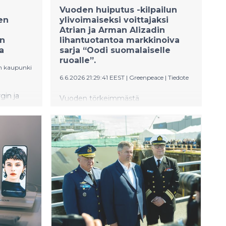
Vuoden huiputus -kilpailun
en
ylivoimaiseksi voittajaksi
Atrian ja Arman Alizadin
en
lihantuotantoa markkinoiva
a
sarja “Oodi suomalaiselle
ruoalle”.
n kaupunki
6.6.2026 21:29:41 EEST
|
Greenpeace
|
Tiedote
gin ja
Vuoden törkeimmästä
eistyö
viherpesuteosta jaettavan Vuoden
käin.
Huiputus -palkinnon voittaja on Atrian
ä on
ja tv-kasvo Arman Alizadin sarja “Oodi
oneella
suomalaiselle ruoalle”. Voittaja
 vapaa
julkistettiin lauantaina 6.6.
Greenpeacen Nousu-festivaalien
yhteydessä Helsingin Tekstin talolla.
Greenpeacen järjestämässä Vuoden
Huiputus -kilpailussa palkitaan
viestintä- tai markkinointiteko, joka
esittää katteettomia ympäristö- tai
ilmastoväittämiä tai luo muuten