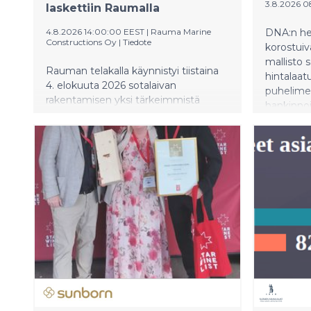
3.8.2026 
laskettiin Raumalla
4.8.2026 14:00:00 EEST
|
Rauma Marine
DNA:n he
Constructions Oy
|
Tiedote
korostuiv
mallisto 
Rauman telakalla käynnistyi tiistaina
hintalaat
4. elokuuta 2026 sotalaivan
puhelimet
rakentamisen yksi tärkeimmistä
hankinnoi
vaiheista, kun neljännen Pohjanmaa-
edelleen
luokan monitoimikorvetin köli
älypuheli
laskettiin. Symbolisesti merkittävä
lasten ke
hetki tarkoittaa, että aluksen rungon
vahvaa ka
kokoonpano pääsee nyt kunnolla
myydyimmä
vauhtiin.
kuukautt