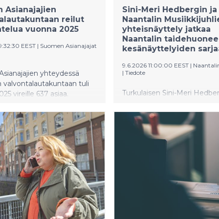
 Asianajajien
Sini-Meri Hedbergin ja
alautakuntaan reilut
Naantalin Musiikkijuhli
ntelua vuonna 2025
yhteisnäyttely jatkaa
Naantalin taidehuone
09:32:30 EEST
|
Suomen Asianajajat
kesänäyttelyiden sarja
9.6.2026 11:00:00 EEST
|
Naantali
sianajajien yhteydessä
|
Tiedote
 valvontalautakuntaan tuli
Turkulaisen Sini-Meri Hedber
25 vireille 637 asiaa.
Naantalin Musiikkijuhlien yht
autakuntaan tulevien
jatkuu jo toista vuotta peräk
en näyttää olevan
Hedbergin näyttely Merellisi
ssa yli kuuteensataan
nähtävillä Naantalin taidehu
n vuodessa. Vuonna 2024
9.–28.6.2026. Näyttelyyn on
lle ennätykselliset 643 asiaa.
pääsy koko näyttelyn ajan.