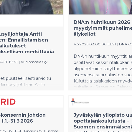
aktiivisuusrannekkeet tekev
paluuta.
DNA:n huhtikuun 2026
myydyimmät puhelime
sylijohtaja Antti
älykellot
en: Ennallistamisen
4.5.2026 08:00:00 EEST
|
DNA O
aikutukset
ksellisen merkittäviä
DNA:n huhtikuun myyntitila
:34:01 EEST
|
Audiomedia Oy
osoittavat keskihintaluokan 
älypuhelimien säilyttäneen 
asemansa suomalaisten suos
et puutteellisesti arvioitu
Kuluttaja-asiakkaiden myydy
kimusylijohtajan Antti
puhelin oli Samsung Galaxy 
n mukaan EU:n
säilytti kärkipaikat sekä
tamisasetus tulee ohjaamaan
yritysasiakkaiden myynnissä
etsäsektorin tulevaisuutta
17 5G -mallillaan että käytet
ästi. – Vaikka
puhelinten kategoriassa iPh
-konsernin johdon
Jyväskylän yliopisto u
misen tavoitteet liittyvät
-mallillaan. Huhtikuun myyd
1.1.–31.3.2026
opettajankoulutusta –
 monimuotoisuuden
älykello oli ZTE K2 -lasten
Suomen ensimmäisen
miseen ja ekosysteemien
kellopuhelin.
13:32:05 EEST
|
Fingrid Oyj
|
Tiedote