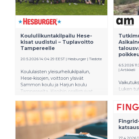
Koululiikuntakilpailu Hese-
Tutkimu
kisat uudistui – Tuplavoitto
Asikain
Tampereelle
talousv
poikkeu
20.5.2026 14:04:29 EEST
|
Hesburger
|
Tiedote
6.5.2026 11
|
Artikkeli
Koululaisten yleisurheilukilpailun,
Hese-kisojen, voittoon ylsivät
Vaikutuks
Sammon koulu ja Harjun koulu
Luken tut
Tampereelta. Kisoihin osallistuivat
Asikaise
ensimmäistä kertaa myös
ennallis
nuoremmat, 3.–4.-luokkalaiset, ja heti
Suomen m
heitä oli jo kolmasosa osallistujista.
merkittäv
Fingrid
ennallista
katsaus 
luonnon
vahvista
27.4.2026 