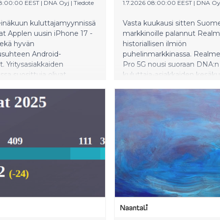
08:00:00 EEST
|
DNA Oyj
|
Tiedote
1.7.2026 08:00:00 EEST
|
DNA Oy
inäkuun kuluttajamyynnissä
Vasta kuukausi sitten Suom
at Applen uusin iPhone 17 -
markkinoille palannut Realme
sekä hyvän
historiallisen ilmiön
usuhteen Android-
puhelinmarkkinassa. Realme
. Yritysasiakkaiden
Pro 5G nousi suoraan DNA:n
ssa suosittuja olivat
kuluttaja-asiakkaiden kesäk
 premium-luokan
myydyimmäksi puhelimeksi
met. Älykellojen puolella
älykellojen kategoriassa todis
llopuhelimet jatkoivat
merkittävää voittokulkua, k
svuaan, ja ZTE K2 nousi
myydyimpänä mallina säilyi j
ksi laitteeksi jo neljättä
kolmatta kuukautta peräkkä
a peräkkäin
-lasten kellopuhelin. Huhti–
tietokonemyynnin kärkipaik
nappasi puolestaan Acer
Chromebook 314.