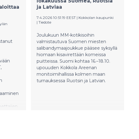
lokakuussa Suomea, Ruotsia
loittaa
ja Latviaa
7.4.2026 10:51:19 EEST
|
Kokkolan kaupunki
|
Tiedote
ylän
Joulukuun MM-kotikisoihin
stanut
valmistautuva Suomen miesten
salibandymaajoukkue pääsee syksyllä
hiomaan kisavirettään komeissa
ävään
puitteissa. Suomi kohtaa 16.–18.10.
,
upouuden Kokkola Areenan
monitoimihallissa kolmen maan
n
turnauksessa Ruotsin ja Latvian.
taaminen
pettajien
n työn
sta myös
anoo
entällä