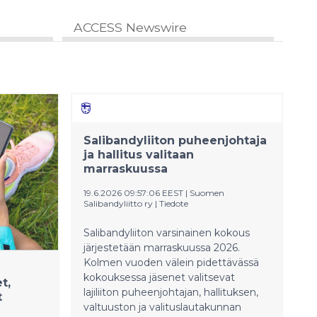
ACCESS Newswire
Salibandyliiton puheenjohtaja
ja hallitus valitaan
marraskuussa
19.6.2026 09:57:06 EEST
|
Suomen
Salibandyliitto ry
|
Tiedote
Salibandyliiton varsinainen kokous
järjestetään marraskuussa 2026.
Kolmen vuoden välein pidettävässä
kokouksessa jäsenet valitsevat
t,
lajiliiton puheenjohtajan, hallituksen,
t
valtuuston ja valituslautakunnan