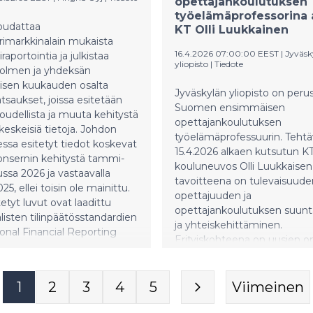
opettajankoulutuksen
den parantamiseen, sen
työelämäprofessorina a
iset vaikutukset ovat
oudattaa
KT Olli Luukkainen
ellisen merkittäviä ja osin
rimarkkinalain mukaista
sesti arvioituja. –
16.4.2026 07:00:00 EEST
|
Jyväsk
raportointia ja julkistaa
amisen mittakaava,
yliopisto
|
Tiedote
olmen ja yhdeksän
minen ja toteutustavat
sen kuukauden osalta
t pitkälti sen, millaiseksi
Jyväskylän yliopisto on peru
tsaukset, joissa esitetään
orin taloudellinen merkitys
Suomen ensimmäisen
loudellista ja muuta kehitystä
 vuosikymmeninä
opettajankoulutuksen
keskeisiä tietoja. Johdon
u. Metsäbiotalouden
työelämäprofessuurin. Teht
ssa esitetyt tiedot koskevat
eelin puheenjohtajana
15.4.2026 alkaen kutsutun KT
onsernin kehitystä tammi-
 Asikaisen mukaan
kouluneuvos Olli Luukkaisen
ssa 2026 ja vastaavalla
kutusten kannalta suurin
tavoitteena on tulevaisuude
025, ellei toisin ole mainittu.
seuraa ennallistettavasta
opettajuuden ja
tetyt luvut ovat laadittu
ta. – Tutkimus- ja
opettajankoulutuksen suun
listen tilinpäätösstandardien
laskelmat osoittavat, että
ja yhteiskehittäminen.
ional Financial Reporting
kutukset kiihtyvät nopeasti,
Erityiskohteena on uusien o
s IFRS) mukaisesti. Johdon
listaminen laajenee jopa noin
työuran alkuvaihe. ”Opettaja
i ole IAS 34 –standardin
iljoonaan hehtaariin.
muuttuminen vaatii muuto
 osavuosikatsaus. Luvut
orin arvonlisään
opettajankoulutuksessa”, s
1
2
3
4
5
Viimeinen
intarkastamattomat. Suomen
uokan menetys
vuosikymmeniä opetuksen k
ulutus tammi–maaliskuussa