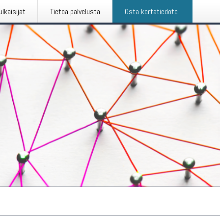
ulkaisijat
Tietoa palvelusta
Osta kertatiedote