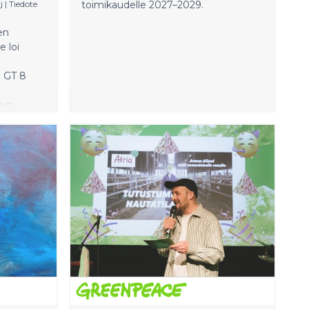
j
|
Tiedote
toimikaudelle 2027–2029.
en
 loi
 GT 8
uun
. Myös
tettiin
un
o
in ZTE K2
kesäkuun
an