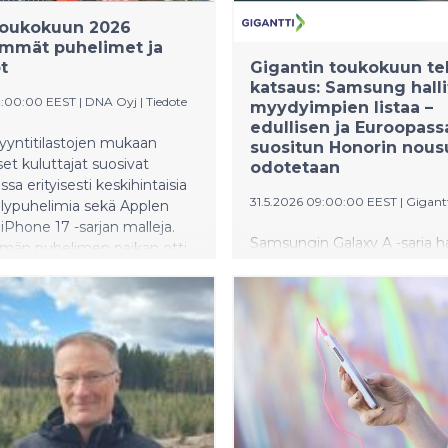
toukokuun 2026
mmät puhelimet ja
t
Gigantin toukokuun t
katsaus: Samsung hall
8:00:00 EEST
|
DNA Oyj
|
Tiedote
myydyimpien listaa –
edullisen ja Euroopass
yntitilastojen mukaan
suositun Honorin nous
et kuluttajat suosivat
odotetaan
sa erityisesti keskihintaisia
31.5.2026 09:00:00 EEST
|
Gigant
älypuhelimia sekä Applen
iPhone 17 -sarjan malleja.
Samsungin Galaxy A -sarja hal
än puhelimen paikan otti
Gigantin toukokuun puhelin
Galaxy A16, kun taas
selkeällä kolmoisvoitolla sam
akkaiden ostetuin puhelin oli
markkinoilla näkyy odottava
hone 16e 5G. Toukokuun
tunnelma uusien valmistajie
lykello oli puolestaan ZTE
kasvattaessa jalansijaansa
n kellopuhelin.
Euroopassa. Pitkään odotet
Ring 5 tuo markkinoille entis
huomaamattomamman ver
suositusta älysormuksesta.