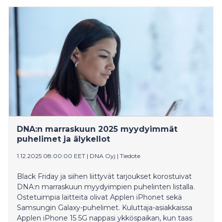
oli puolestaan Xplora XGO2 -lasten kellopuhelin.
DNA:n marraskuun 2025 myydyimmät
puhelimet ja älykellot
1.12.2025 08:00:00 EET
|
DNA Oyj
|
Tiedote
Black Friday ja siihen liittyvät tarjoukset korostuivat
DNA:n marraskuun myydyimpien puhelinten listalla.
Ostetuimpia laitteita olivat Applen iPhonet sekä
Samsungin Galaxy-puhelimet. Kuluttaja-asiakkaissa
Applen iPhone 15 5G nappasi ykköspaikan, kun taas