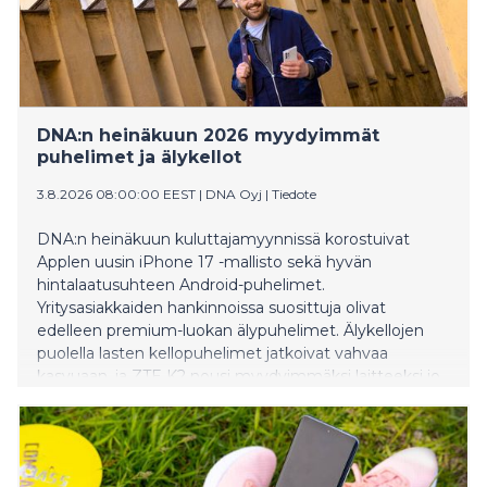
DNA:n heinäkuun 2026 myydyimmät
puhelimet ja älykellot
3.8.2026 08:00:00 EEST
|
DNA Oyj
|
Tiedote
DNA:n heinäkuun kuluttajamyynnissä korostuivat
Applen uusin iPhone 17 -mallisto sekä hyvän
hintalaatusuhteen Android-puhelimet.
Yritysasiakkaiden hankinnoissa suosittuja olivat
edelleen premium-luokan älypuhelimet. Älykellojen
puolella lasten kellopuhelimet jatkoivat vahvaa
kasvuaan, ja ZTE K2 nousi myydyimmäksi laitteeksi jo
neljättä kuukautta peräkkäin