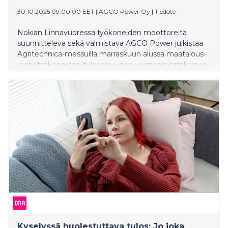
30.10.2025 09:00:00 EET
|
AGCO Power Oy
|
Tiedote
Nokian Linnavuoressa työkoneiden moottoreita
suunnitteleva sekä valmistava AGCO Power julkistaa
Agritechnica-messuilla marraskuun alussa maatalous-
ja metsäkoneiden tulevaisuuden voimanlinjaratkaisuja
sekä -konsepteja. Agritechnica on maatalouskonealan
suurin ja tärkein tapahtuma, joka kokoaa viljelijät,
urakoitsijat, jälleenmyyjät ja valmistajat joka toinen
vuosi Hannoveriin.
Kyselyssä huolestuttava tulos: Jo joka