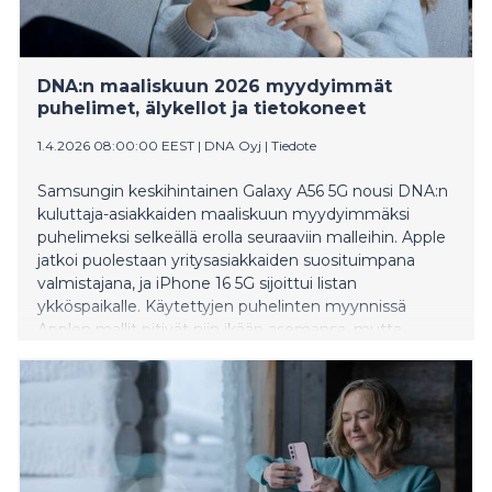
DNA:n maaliskuun 2026 myydyimmät
puhelimet, älykellot ja tietokoneet
1.4.2026 08:00:00 EEST
|
DNA Oyj
|
Tiedote
Samsungin keskihintainen Galaxy A56 5G nousi DNA:n
kuluttaja-asiakkaiden maaliskuun myydyimmäksi
puhelimeksi selkeällä erolla seuraaviin malleihin. Apple
jatkoi puolestaan yritysasiakkaiden suosituimpana
valmistajana, ja iPhone 16 5G sijoittui listan
ykköspaikalle. Käytettyjen puhelinten myynnissä
Applen mallit pitivät niin ikään asemansa, mutta
Samsung Galaxy S24 Ultra 5G nousi kuukauden
yllättäjäksi. Maaliskuun ostetuin älykello oli Apple
Watch Series 11 (GPS). Tietokoneissa ensimmäisen
kvartaalin myydyin malli oli Acer Aspire Lite 14.