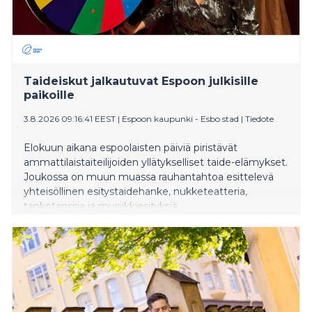
Taideiskut jalkautuvat Espoon julkisille
paikoille
3.8.2026 09:16:41 EEST
|
Espoon kaupunki - Esbo stad
|
Tiedote
Elokuun aikana espoolaisten päiviä piristävät
ammattilaistaiteilijoiden yllätykselliset taide-elämykset.
Joukossa on muun muassa rauhantahtoa esittelevä
yhteisöllinen esitystaidehanke, nukketeatteria,
tankotanssia ja musiikkiesityksiä.