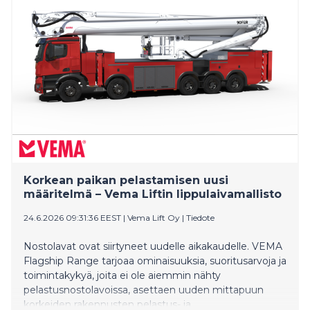
Korkean paikan pelastamisen uusi
määritelmä – Vema Liftin lippulaivamallisto
24.6.2026 09:31:36 EEST
|
Vema Lift Oy
|
Tiedote
Nostolavat ovat siirtyneet uudelle aikakaudelle. VEMA
Flagship Range tarjoaa ominaisuuksia, suoritusarvoja ja
toimintakykyä, joita ei ole aiemmin nähty
pelastusnostolavoissa, asettaen uuden mittapuun
korkeiden rakennusten pelastus- ja