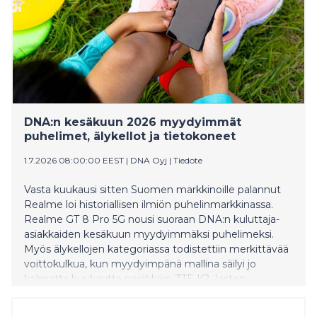
DNA:n kesäkuun 2026 myydyimmät
puhelimet, älykellot ja tietokoneet
1.7.2026 08:00:00 EEST
|
DNA Oyj
|
Tiedote
Vasta kuukausi sitten Suomen markkinoille palannut
Realme loi historiallisen ilmiön puhelinmarkkinassa.
Realme GT 8 Pro 5G nousi suoraan DNA:n kuluttaja-
asiakkaiden kesäkuun myydyimmäksi puhelimeksi.
Myös älykellojen kategoriassa todistettiin merkittävää
voittokulkua, kun myydyimpänä mallina säilyi jo
kolmatta kuukautta peräkkäin ZTE K2 -lasten
kellopuhelin. Huhti–kesäkuun tietokonemyynnin
kärkipaikan nappasi puolestaan Acer Chromebook 314.