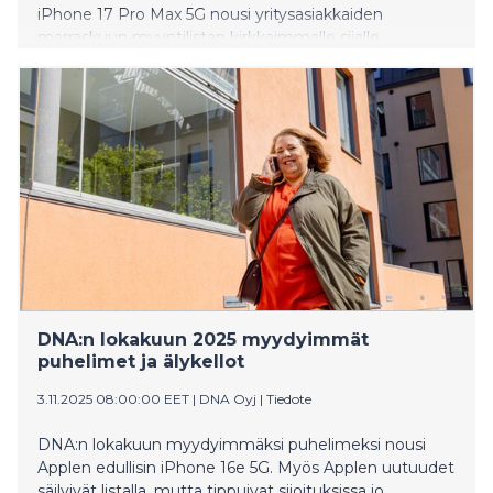
iPhone 17 Pro Max 5G nousi yritysasiakkaiden
marraskuun myyntilistan kirkkaimmalle sijalle.
Älykellojen osalta kysytyimpiä olivat Honorin ja
Samsungin edulliset mallit ja myydyimpänä älykellona
paikkansa säilytti edelleen Honor Choice Watch 2i.
DNA:n lokakuun 2025 myydyimmät
puhelimet ja älykellot
3.11.2025 08:00:00 EET
|
DNA Oyj
|
Tiedote
DNA:n lokakuun myydyimmäksi puhelimeksi nousi
Applen edullisin iPhone 16e 5G. Myös Applen uutuudet
säilyivät listalla, mutta tippuivat sijoituksissa jo