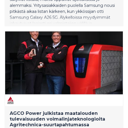
alemmaksi. Yritysasiakkaiden puolella Samsung nousi
pitkästä aikaa listan kärkeen, kun ykkössijan otti
Samsung Galaxy A26 5G. Älykelloissa myydyimmät
jakautuivat laajasti eri valmistajien välillä ja
ensimmäisen sijan vei tällä kertaa Honor Watch 2i.
AGCO Power julkistaa maatalouden
tulevaisuuden voimalinjateknologioita
Agritechnica-suurtapahtumassa