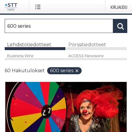
KIRJAUDU
Lehdistötiedotteet
Pörssitiedotteet
Business Wire
ACCESS Newswire
60
Hakutulokset
600 series