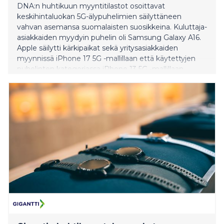
DNA:n huhtikuun myyntitilastot osoittavat
keskihintaluokan 5G-älypuhelimien säilyttäneen
vahvan asemansa suomalaisten suosikkeina. Kuluttaja-
asiakkaiden myydyin puhelin oli Samsung Galaxy A16.
Apple säilytti kärkipaikat sekä yritysasiakkaiden
myynnissä iPhone 17 5G -mallillaan että käytettyjen
puhelinten kategoriassa iPhone 13 5G -mallillaan.
Huhtikuun myydyin älykello oli ZTE K2 -lasten
kellopuhelin.