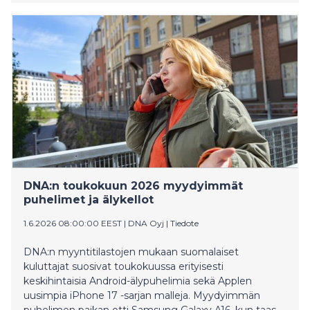
sammutusoperaatioille maailmanlaajuisesti.
DNA:n toukokuun 2026 myydyimmät
puhelimet ja älykellot
1.6.2026 08:00:00 EEST
|
DNA Oyj
|
Tiedote
DNA:n myyntitilastojen mukaan suomalaiset
kuluttajat suosivat toukokuussa erityisesti
keskihintaisia Android-älypuhelimia sekä Applen
uusimpia iPhone 17 -sarjan malleja. Myydyimmän
puhelimen paikan otti Samsung Galaxy A16, kun taas