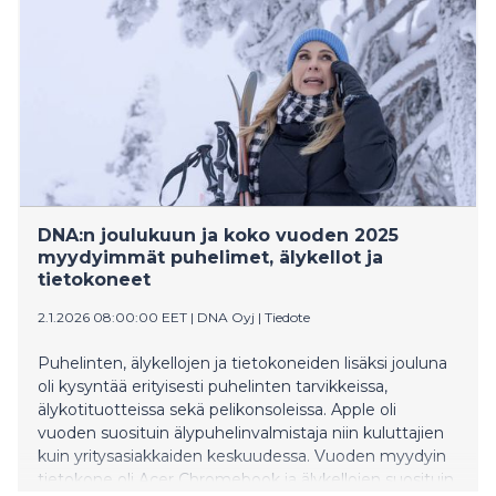
DNA:n joulukuun ja koko vuoden 2025
myydyimmät puhelimet, älykellot ja
tietokoneet
2.1.2026 08:00:00 EET
|
DNA Oyj
|
Tiedote
Puhelinten, älykellojen ja tietokoneiden lisäksi jouluna
oli kysyntää erityisesti puhelinten tarvikkeissa,
älykotituotteissa sekä pelikonsoleissa. Apple oli
vuoden suosituin älypuhelinvalmistaja niin kuluttajien
kuin yritysasiakkaiden keskuudessa. Vuoden myydyin
tietokone oli Acer Chromebook ja älykellojen suosituin