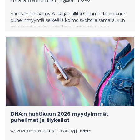
31.5.2026 09:00:00 EEST
|
Gigantti
|
Tiedote
Samsungin Galaxy A -sarja hallitsi Gigantin toukokuun
puhelinmyyntiä selkeällä kolmoisvoitolla samalla, kun
markkinoilla näkyy odottava tunnelma uusien
valmistajien kasvattaessa jalansijaansa Euroopassa.
Pitkään odotettu Oura Ring 5 tuo markkinoille entistä
huomaamattomamman version suositusta
älysormuksesta. Myös aktiivisuusrannekkeet tekevät
paluuta.
DNA:n huhtikuun 2026 myydyimmät
puhelimet ja älykellot
4.5.2026 08:00:00 EEST
|
DNA Oyj
|
Tiedote