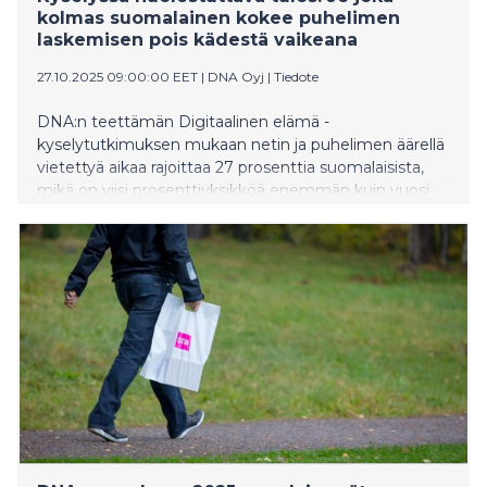
kolmas suomalainen kokee puhelimen
laskemisen pois kädestä vaikeana
27.10.2025 09:00:00 EET
|
DNA Oyj
|
Tiedote
DNA:n teettämän Digitaalinen elämä -
kyselytutkimuksen mukaan netin ja puhelimen äärellä
vietettyä aikaa rajoittaa 27 prosenttia suomalaisista,
mikä on viisi prosenttiyksikköä enemmän kuin vuosi
sitten. Neljättä kertaa järjestettävä Älyvapaapäivä
kannustaa parkkeeraamaan älylaitteet edes hetkeksi
ja pohtimaan omaa suhdettaan niihin. Älyvapaapäivää
vietetään tänä vuonna marraskuun ensimmäisenä
sunnuntaina.