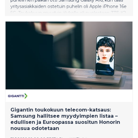
yritysasiakkaiden ostetuin puhelin oli Apple iPhone 16e
5G. Toukokuun myydyin älykello oli puolestaan ZTE K2
-lasten kellopuhelin.
Gigantin toukokuun telecom-katsaus:
Samsung hallitsee myydyimpien listaa –
edullisen ja Euroopassa suositun Honorin
nousua odotetaan