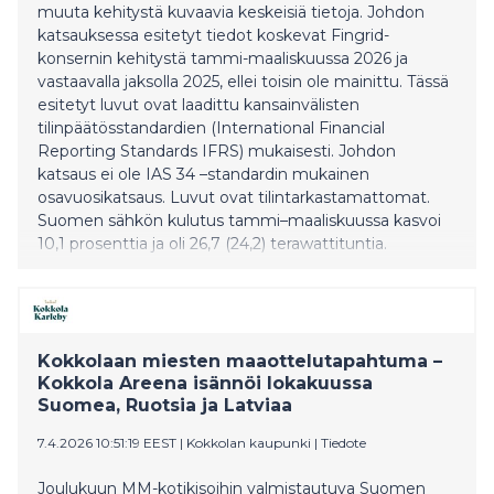
muuta kehitystä kuvaavia keskeisiä tietoja. Johdon
katsauksessa esitetyt tiedot koskevat Fingrid-
konsernin kehitystä tammi-maaliskuussa 2026 ja
vastaavalla jaksolla 2025, ellei toisin ole mainittu. Tässä
esitetyt luvut ovat laadittu kansainvälisten
tilinpäätösstandardien (International Financial
Reporting Standards IFRS) mukaisesti. Johdon
katsaus ei ole IAS 34 –standardin mukainen
osavuosikatsaus. Luvut ovat tilintarkastamattomat.
Suomen sähkön kulutus tammi–maaliskuussa kasvoi
10,1 prosenttia ja oli 26,7 (24,2) terawattituntia.
Kulutusta kasvatti etenkin kylmä säätila alkuvuonna.
Suomessa kulutetun sähkön päästökerroin oli 40 (36)
gCO2/kWh. Fingridin kantaverkon siirtovarmuus oli
erittäin korkealla tasolla. Tammi–maaliskuun liikevaihto
kasvoi 443,8 (370,7) miljoonaan euroon korkeamman
Kokkolaan miesten maaottelutapahtuma –
s
Kokkola Areena isännöi lokakuussa
Suomea, Ruotsia ja Latviaa
7.4.2026 10:51:19 EEST
|
Kokkolan kaupunki
|
Tiedote
Joulukuun MM-kotikisoihin valmistautuva Suomen