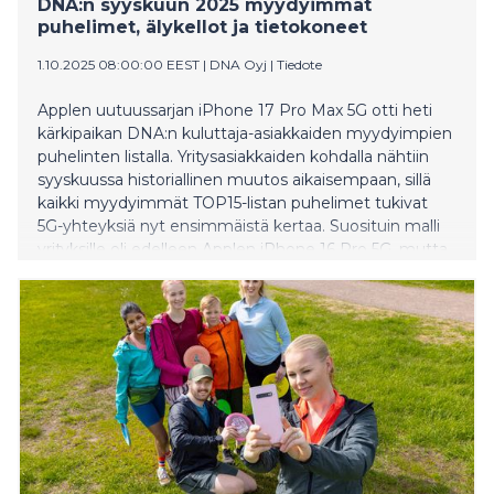
DNA:n syyskuun 2025 myydyimmät
puhelimet, älykellot ja tietokoneet
1.10.2025 08:00:00 EEST
|
DNA Oyj
|
Tiedote
Applen uutuussarjan iPhone 17 Pro Max 5G otti heti
kärkipaikan DNA:n kuluttaja-asiakkaiden myydyimpien
puhelinten listalla. Yritysasiakkaiden kohdalla nähtiin
syyskuussa historiallinen muutos aikaisempaan, sillä
kaikki myydyimmät TOP15-listan puhelimet tukivat
5G-yhteyksiä nyt ensimmäistä kertaa. Suosituin malli
yrityksille oli edelleen Applen iPhone 16 Pro 5G, mutta
myös uusi iPhone 17 Pro 5G nousi suoraan neljännelle
sijalle. Apple hallitsi ykköspaikkaa lisäksi käytettyjen
puhelinten listalla iPhone 12 5G -mallillaan.
Ensimmäinen sija syyskuun myydyimpien älykellojen
listalla meni puolestaan lasten Xplora XGO2 -
kellopuhelimelle. Kolmannen kvartaalin myydyimmän
tietokoneen paikan nappasi Applen MacBook Air 13"
M4.