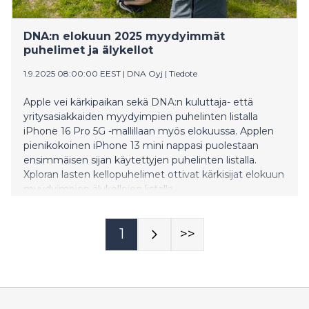
DNA:n elokuun 2025 myydyimmät
puhelimet ja älykellot
1.9.2025 08:00:00 EEST
|
DNA Oyj
|
Tiedote
Apple vei kärkipaikan sekä DNA:n kuluttaja- että
yritysasiakkaiden myydyimpien puhelinten listalla
iPhone 16 Pro 5G -mallillaan myös elokuussa. Applen
pienikokoinen iPhone 13 mini nappasi puolestaan
ensimmäisen sijan käytettyjen puhelinten listalla.
Xploran lasten kellopuhelimet ottivat kärkisijat elokuun
myydyimpien älykellojen listalla.
1
>>