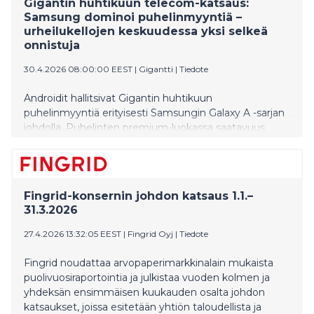
Gigantin huhtikuun telecom-katsaus:
Samsung dominoi puhelinmyyntiä –
urheilukellojen keskuudessa yksi selkeä
onnistuja
30.4.2026 08:00:00 EEST
|
Gigantti
|
Tiedote
Androidit hallitsivat Gigantin huhtikuun
puhelinmyyntiä erityisesti Samsungin Galaxy A -sarjan
johdolla. Puhelinten premium-luokassa saatavuus
näkyi tasaisena kysyntänä. Kevään eteneminen
vauhditti puettavan teknologian myyntiä, erityisesti
aktiivisuutta mittaavien urheilukellojen kysyntä kasvoi
selvästi. Äitienpäivänä 10.5. alkavan juhlakauden
Fingrid-konsernin johdon katsaus 1.1.–
suosikkihankinta on älykello, jonka myynnin odotetaan
31.3.2026
nousevan toukokuussa huippuunsa.
27.4.2026 13:32:05 EEST
|
Fingrid Oyj
|
Tiedote
Fingrid noudattaa arvopaperimarkkinalain mukaista
puolivuosiraportointia ja julkistaa vuoden kolmen ja
yhdeksän ensimmäisen kuukauden osalta johdon
katsaukset, joissa esitetään yhtiön taloudellista ja