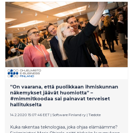
Finagon Tilitoimistopäivässä.
”On vaarana, että puolikkaan ihmiskunnan
näkemykset jäävät huomiotta” –
#mimmitkoodaa sai painavat terveiset
hallitukselta
14.2.2020 15:07:46 EET
|
Software Finland ry
|
Tiedote
Kuka rakentaa teknologiaa, joka ohjaa elämäämme?