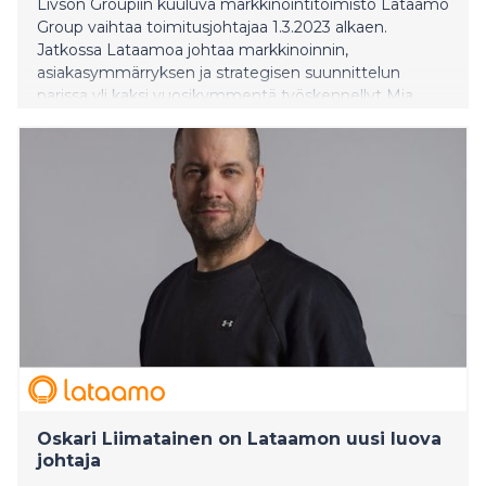
Livson Groupiin kuuluva markkinointitoimisto Lataamo
Group vaihtaa toimitusjohtajaa 1.3.2023 alkaen.
Jatkossa Lataamoa johtaa markkinoinnin,
asiakasymmärryksen ja strategisen suunnittelun
parissa yli kaksi vuosikymmentä työskennellyt Mia
Ropponen. Lataamon aiempi toimitusjohtaja Antti
Kärävä jatkaa Lataamossa hallituksen jäsenenä ja
siirtyy tekemään päivätyötä konsernin ulkopuolelle.
Oskari Liimatainen on Lataamon uusi luova
johtaja