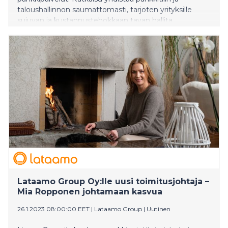
taloushallinnon saumattomasti, tarjoten yrityksille
sujuvan ja kustannustehokkaan tavan hallita
talouttaan.
Lataamo Group Oy:lle uusi toimitusjohtaja –
Mia Ropponen johtamaan kasvua
26.1.2023 08:00:00 EET
|
Lataamo Group
|
Uutinen