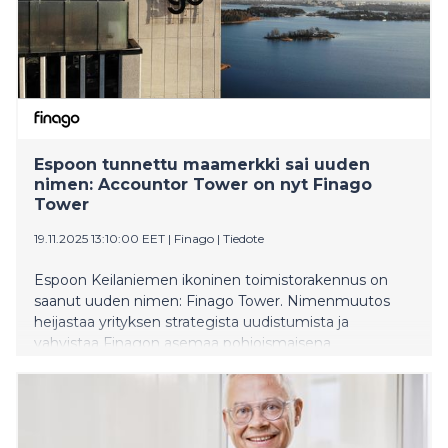
Espoon tunnettu maamerkki sai uuden
nimen: Accountor Tower on nyt Finago
Tower
19.11.2025 13:10:00 EET
|
Finago
|
Tiedote
Espoon Keilaniemen ikoninen toimistorakennus on
saanut uuden nimen: Finago Tower. Nimenmuutos
heijastaa yrityksen strategista uudistumista ja
vahvistaa Finagon asemaa pohjoismaisena
ohjelmistoalan edelläkävijänä.