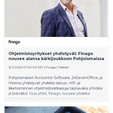
Ohjelmistoyritykset yhdistyvät: Finago
nousee alansa kärkijoukkoon Pohjoismaissa
13.11.2025 07:30:00 EET
|
Finago
|
Tiedote
Pohjoismaiset Accountor Software, 24SevenOffice, ja
Heeros yhdistyvät yhdeksi talous-, HR- ja
liiketoiminnan ohjelmistoratkaisuja tarjoavaksi yhtiöksi
ja brändiksi. Uusi yhtiö, Finago, nousee yhdeksi
Pohjoismaiden suurimmista yritysohjelmistoja
tarjoavista yhtiöistä.