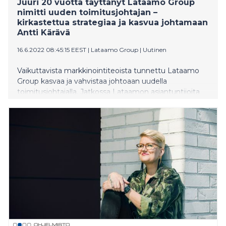
Juuri 20 vuotta täyttänyt Lataamo Group
nimitti uuden toimitusjohtajan –
kirkastettua strategiaa ja kasvua johtamaan
Antti Kärävä
16.6.2022 08:45:15 EEST
|
Lataamo Group
|
Uutinen
Vaikuttavista markkinointiteoista tunnettu Lataamo
Group kasvaa ja vahvistaa johtoaan uudella
toimitusjohtajalla. Jatkossa Lataamon asiantuntijoita
johtaa kansainvälisen markkinoinnin ja
kaupallistamisen konkari Antti Kärävä. Kärävän nimitys
on osa Lataamon uutta kirkastettua kasvustrategiaa,
jota vauhdittavat asiakkaiden tarpeiden ja
toimistokategorioiden murros.