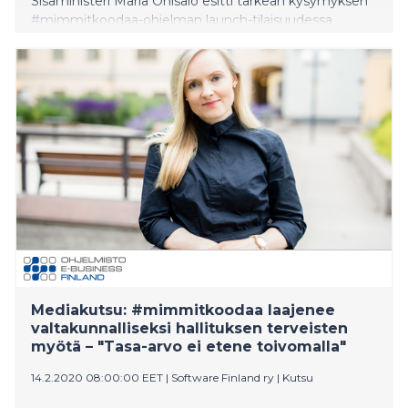
Sisäministeri Maria Ohisalo esitti tärkeän kysymyksen
#mimmitkoodaa-ohjelman launch-tilaisuudessa
Helsingissä ystävänpäivänä. Ohisalon mukaan on
vaarana, että puolikkaan ihmiskunnan näkemykset
jäävät huomiotta, jos lähinnä miehet päättävät. 500
naista paikan päällä ja yli 5000 ympäri maata saivat
sisäministeriltä hallituksen terveiset stereotypioiden
murtamiseen. ”Kuuhunkin mentäessä naiskoodarit
olivat keskeisessä roolissa”, muistutti Ohisalo.
Mediakutsu: #mimmitkoodaa laajenee
valtakunnalliseksi hallituksen terveisten
myötä – "Tasa-arvo ei etene toivomalla"
14.2.2020 08:00:00 EET
|
Software Finland ry
|
Kutsu