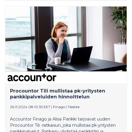
yritysohjelmistoja tarjoavista toimijoista Suomessa
sekä enenevässä määrin myös muissa Pohjoismaissa.
Procountor Tili mullistaa pk-yritysten
pankkipalveluiden hinnoittelun
26.11.2024 08:10:35 EET
|
Finago
|
Tiedote
Accountor Finago ja Alisa Pankki tarjoavat uuden
Procountor Tili -ratkaisun, joka mullistaa pk-yritysten
pankkipalvelut. Ratkaisu yhdistää pankkitilin ja