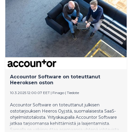
Accountor Software on toteuttanut
Heeroksen oston
10.3.2025 12:00:07 EET
|
Finago
|
Tiedote
Accountor Software on toteuttanut julkisen
ostotarjouksen Heeros Oyj:stä, suomalaisesta SaaS-
ohjelmistotalosta. Yrityskaupalla Accountor Software
jatkaa tarjoomansa kehittämistä ja laajentamista.
Samalla se vakiinnuttaa asemaansa yhtenä johtavista