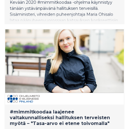
Kevään 2020 #mimmitkoodaa -ohjelma käynnistyy
tänään ystävänpäivänä hallituksen terveisillä.
Sisäministeri, vihreiden puheenjohtaja Maria Ohisalo
lataa pääpuheenvuorossaan katsauksen konkreettisiin
toimiin, joilla hallitus tasa-arvoa edistää. Ohisalon
puheen ottavat paikan päällä Helsingin Katajanokalla
vastaan 500 ohjelmistokehityksestä innostunatta
”mimmiä” ja tilaisuutta seurataan striimattuna ympäri
maata. EU:n tasa-arvopalkinnon juuri saanut
#mimmitkoodaa onkin nyt laajenemassa
valtakunnalliseksi, kiitos Teknologiateollisuuden 100-
vuotissäätiön apurahan.
#mimmitkoodaa laajenee
valtakunnalliseksi hallituksen terveisten
myötä – "Tasa-arvo ei etene toivomalla"