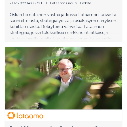
21.12.2022 14:05:32 EET
|
Lataamo Group
|
Tiedote
Oskari Liimatainen vastaa jatkossa Lataamon luovasta
suunnittelusta, strategiatyöstä ja asiakasymmärryksen
kehittämisestä. Rekrytointi vahvistaa Lataamon
strategiaa, jossa tuloksellisia markkinointiratkaisuja
luodaan hyvillä teoilla. Liimatainen siirtyy Lataamolle
Fonectan Lead Marketing Strategin tehtävästä.