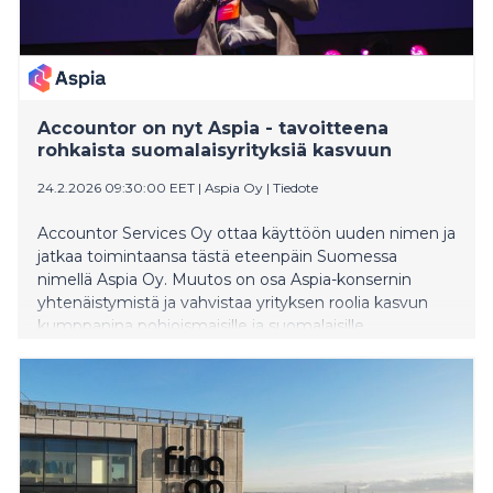
Accountor on nyt Aspia - tavoitteena
rohkaista suomalaisyrityksiä kasvuun
24.2.2026 09:30:00 EET
|
Aspia Oy
|
Tiedote
Accountor Services Oy ottaa käyttöön uuden nimen ja
jatkaa toimintaansa tästä eteenpäin Suomessa
nimellä Aspia Oy. Muutos on osa Aspia-konsernin
yhtenäistymistä ja vahvistaa yrityksen roolia kasvun
kumppanina pohjoismaisille ja suomalaisille
organisaatioille.