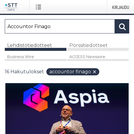
KIRJAUDU
Lehdistötiedotteet
Pörssitiedotteet
Business Wire
ACCESS Newswire
16
Hakutulokset
accountor finago