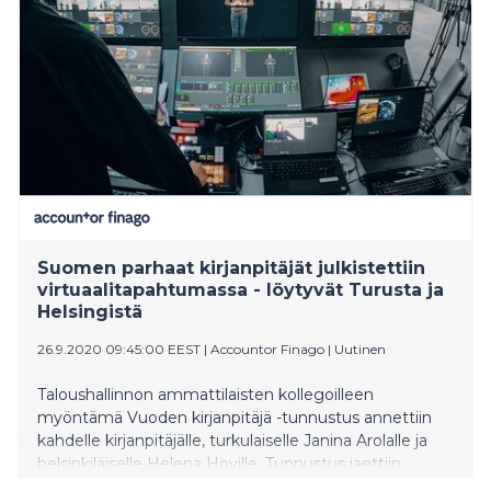
Suomen parhaat kirjanpitäjät julkistettiin
virtuaalitapahtumassa - löytyvät Turusta ja
Helsingistä
26.9.2020 09:45:00 EEST
|
Accountor Finago
|
Uutinen
Taloushallinnon ammattilaisten kollegoilleen
myöntämä Vuoden kirjanpitäjä -tunnustus annettiin
kahdelle kirjanpitäjälle, turkulaiselle Janina Arolalle ja
helsinkiläiselle Helena Hoville. Tunnustus jaettiin
perjantaina virtuaalisesti järjestetyssä Accountor