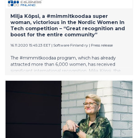
Milja Köpsi, a #mimmitkoodaa super
woman, victorious in the Nordic Women In
Tech competition – “Great recognition and
boost for the entire community”
16.11.2020 15:45:23 EET
|
Software Finland ry
|
Press release
The #mimmitkoodaa program, which has already
attracted more than 6,000 women, has received
significant international recognition. Milja Köpsi, the
super woman and face of the program, won the
“Diversity Leader of the Year” series in the Nordic
Women In Tech competition. Köpsi was the only Finn
to bring home a victory in her series, but seven other
acclaimed and influential Finnish women were also
nominated. “Great work has been done in Finland. It
warms my heart that the whole #mimmitkoodaa
community now received this recognition,” Köpsi
rejoices.