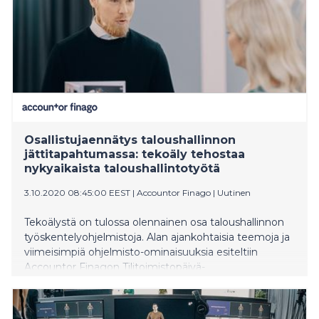
Osallistujaennätys taloushallinnon
jättitapahtumassa: tekoäly tehostaa
nykyaikaista taloushallintotyötä
3.10.2020 08:45:00 EEST
|
Accountor Finago
|
Uutinen
Tekoälystä on tulossa olennainen osa taloushallinnon
työskentelyohjelmistoja. Alan ajankohtaisia teemoja ja
viimeisimpiä ohjelmisto-ominaisuuksia esiteltiin
Accountor Finagon Tilitoimistopäivä-
virtuaalitapahtumassa, johon osallistui lähes 1000
ammattilaista.