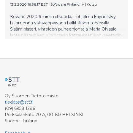
13.2.2020 16:36:17 EET
|
Software Finland ry
|
Kutsu
Kevään 2020 #mimmitkoodaa -ohjelma käynnistyy
huomenna ystävänpäivänä hallituksen terveisillä.
Sisäministeri, vihreiden puheenjohtaja Maria Ohisalo
lataa pääpuheenvuorossaan katsauksen konkreettisiin
toimiin, joilla hallitus tasa-arvoa edistää. Ohisalon
puheen ottavat paikan päällä Helsingin Katajanokalla
vastaan 500 ohjelmistokehityksestä innostunatta
”mimmiä” ja tilaisuutta seurataan striimattuna ympäri
maata. EU:n tasa-arvopalkinnon juuri saanut
#mimmitkoodaa onkin nyt laajenemassa
valtakunnalliseksi, kiitos Teknologiateollisuuden 100-
vuotissäätiön apurahan.
Oy Suomen Tietotoimisto
tiedote@stt.fi
(09) 6958 1286
Porkkalankatu 20 A, 00180 HELSINKI
Suomi – Finland