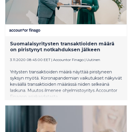
Suomalaisyritysten transaktioiden määrä
on piristynyt notkahduksen jälkeen
3.11.2020 08:45:00 EET
|
Accountor Finago
|
Uutinen
Yritysten transaktioiden määrä näyttää piristyneen
syksyn myötä. Koronapandemian vaikutukset näkyivät
keväällä transaktioiden määrässä niiden selkeänä
laskuna. Muutos ilmenee ohjelmistoyritys Accountor
Finagon asiakasdatasta.