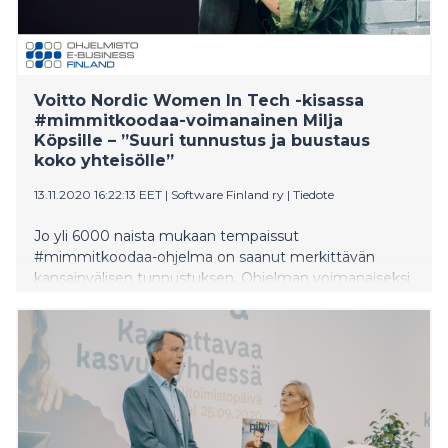
Voitto Nordic Women In Tech -kisassa
#mimmitkoodaa-voimanainen Milja
Köpsille – ”Suuri tunnustus ja buustaus
koko yhteisölle”
13.11.2020 16:22:13 EET
|
Software Finland ry
|
Tiedote
Jo yli 6000 naista mukaan tempaissut
#mimmitkoodaa-ohjelma on saanut merkittävän
kansainvälisen tunnustuksen. Ohjelman voimanaiseksi
ja kasvoiksi noussut Milja Köpsi voitti Nordic Women
In Tech -kilpailussa sarjan ”Diversity Leader of the
Year”. Köpsi toi ainoana suomalaisena voiton kotiin
sarjastaan, mutta ehdolla oli seitsemän muutakin
ansioitunutta suomalaista teknologian
vaikuttajanaista. ”Suomessa on tehty hienoa työtä.
Omaa sydäntä lämmittää, että nyt palkittiin koko
#mimmitkoodaa-yhteisö”, iloitsee Köpsi.