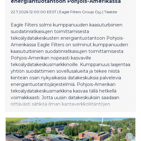
energiantuotantoon Pohjois-Amerikassa
toteutuneeseen 75–85 euron hintaan hiilidioksiditonnia
kohti. Yleisesti ottaen metsäperäisen hiilen hinnan
22.7.2026 12:00:00 EEST
|
Eagle Filters Group Oyj
|
Tiedote
odotetaan kehittyvän ilmastoyksiköiden kysynnän
kasvaessa. Induforin laskelmien mukaan metsistä
Eagle Filters solmii kumppanuuden kaasuturbiinien
peräisin olevan hiilen tarjonta on melko joustavaa
suodatinratkaisujen toimittamisesta
suhteessa ilmastoyksiköiden hintaan. Toisin sanoen,
tekoälydatakeskusten energiantuotantoon Pohjois-
suhteellisen vähäinenkin hiilen hinnan nousu johtaisi
Amerikassa Eagle Filters on solminut kumppanuuden
hiilen tarjonnan huomattavaan kasvuun.
kaasuturbiinien suodatinratkaisujen toimittamisesta
Metsäperäisen hiil
Pohjois-Amerikan nopeasti kasvaville
tekoälydatakeskusmarkkinoille. Kumppanuus laajentaa
yhtiön suodattimien sovellusalueita ja tekee niistä
kiinteän osan nykyaikaisia datakeskuksia palvelevia
energiantuotantojärjestelmiä. Pohjois-Amerikan
tekoälydatakeskusmarkkina kasvaa tällä hetkellä
voimakkaasti. Jotta uusiin datakeskuksiin saadaan
riittävästi sähköä ilman kantaverkkoliitäntöjen
aiheuttamia viiveitä, operaattorit tukeutuvat yhä
enemmän paikalliseen energiantuotantoon.
Kaasuturbiinit tarjoavat tähän nopeasti
käyttöönotettavan ja skaalautuvan ratkaisun. Uuden
kumppanuuden myötä Eagle Filtersin