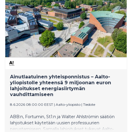
Ainutlaatuinen yhteisponnistus – Aalto-
yliopistolle yhteensä 9 miljoonan euron
lahjoitukset energiasiirtymän
vauhdittamiseen
8.6.2026 08:00:00 EEST
|
Aalto-yliopisto
|
Tiedote
ABB:n, Fortumin, St1:n ja Walter Ahlströmin säätiön
lahjoitukset käytetään uusien professuurien
perustamiseen. Samalla lahjoitukset tukevat Aalto-