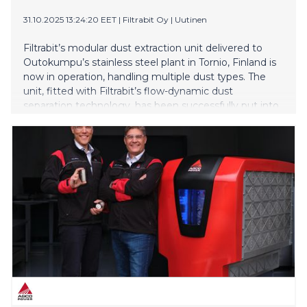
31.10.2025 13:24:20 EET
|
Filtrabit Oy
|
Uutinen
Filtrabit’s modular dust extraction unit delivered to
Outokumpu’s stainless steel plant in Tornio, Finland is
now in operation, handling multiple dust types. The
unit, fitted with Filtrabit’s flow-dynamic dust
separation technology, has been successfully put into
operation at the melting plant of the Tornio facility.
The unit is located adjacent to a material stock house,
where it attaches to the hooding of the feeding
conveyor system at a hopper. Numerous valuable
alloying elements are handled at this station as they
are fed into the process at precise times as part of
making high-quality stainless steel and other specialty
steels.