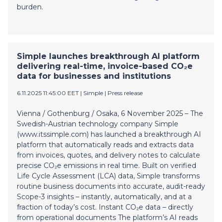
burden.
Simple launches breakthrough AI platform
delivering real-time, invoice-based CO₂e
data for businesses and institutions
6.11.2025 11:45:00 EET
|
Simple
|
Press release
Vienna / Gothenburg / Osaka, 6 November 2025 – The
Swedish-Austrian technology company Simple
(www.itssimple.com) has launched a breakthrough AI
platform that automatically reads and extracts data
from invoices, quotes, and delivery notes to calculate
precise CO₂e emissions in real time. Built on verified
Life Cycle Assessment (LCA) data, Simple transforms
routine business documents into accurate, audit-ready
Scope-3 insights – instantly, automatically, and at a
fraction of today’s cost. Instant CO₂e data – directly
from operational documents The platform’s AI reads