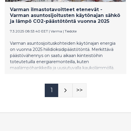
Varman ilmastotavoitteet etenevät -
Varman asuntosijoitusten käytönajan sähkö
ja lämpö CO2-päästötöntä vuonna 2025
7.3.2025 08:53:40 EET
|
Varma
|
Tiedote
Varman asuntosijoituskohteiden käytönajan energia
on vuonna 2025 hiilidioksidipäästötöntä. Merkittävä
päästövähennys on saatu aikaan kiinteistöihin
toteutetuilla energiaremonteilla, kuten
maalämpöhankkeilla ja uusiutuvalla kaukolämmöllä.
1
>>