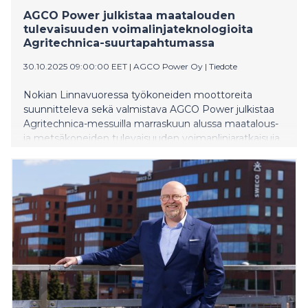
AGCO Power julkistaa maatalouden
tulevaisuuden voimalinjateknologioita
Agritechnica-suurtapahtumassa
30.10.2025 09:00:00 EET
|
AGCO Power Oy
|
Tiedote
Nokian Linnavuoressa työkoneiden moottoreita
suunnitteleva sekä valmistava AGCO Power julkistaa
Agritechnica-messuilla marraskuun alussa maatalous-
ja metsäkoneiden tulevaisuuden voimanlinjaratkaisuja
sekä -konsepteja. Agritechnica on maatalouskonealan
suurin ja tärkein tapahtuma, joka kokoaa viljelijät,
urakoitsijat, jälleenmyyjät ja valmistajat joka toinen
vuosi Hannoveriin.