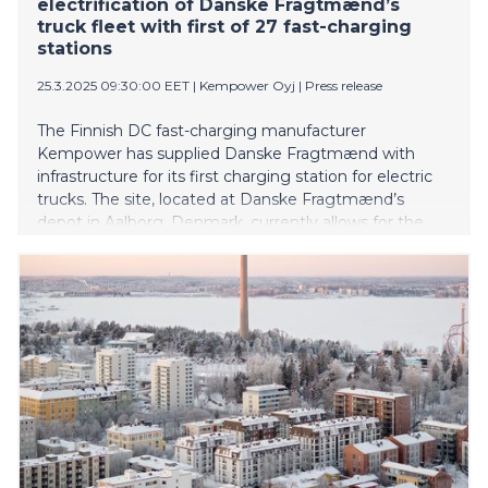
electrification of Danske Fragtmænd’s
truck fleet with first of 27 fast-charging
stations
25.3.2025 09:30:00 EET
|
Kempower Oyj
|
Press release
The Finnish DC fast-charging manufacturer
Kempower has supplied Danske Fragtmænd with
infrastructure for its first charging station for electric
trucks. The site, located at Danske Fragtmænd’s
depot in Aalborg, Denmark, currently allows for the
charging of up to four trucks at a time and was
designed and developed by Kempower’s partner
GodEnergi A/S.