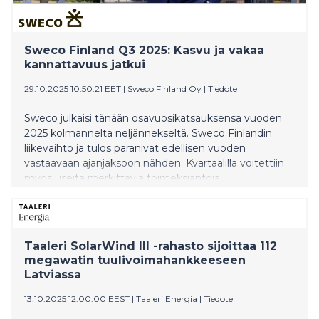
Sweco Finland Q3 2025: Kasvu ja vakaa
kannattavuus jatkui
29.10.2025 10:50:21 EET
|
Sweco Finland Oy
|
Tiedote
Sweco julkaisi tänään osavuosikatsauksensa vuoden
2025 kolmannelta neljännekseltä. Sweco Finlandin
liikevaihto ja tulos paranivat edellisen vuoden
vastaavaan ajanjaksoon nähden. Kvartaalilla voitettiin
myös useita merkittäviä toimeksiantoja.
Taaleri SolarWind III -rahasto sijoittaa 112
megawatin tuulivoimahankkeeseen
Latviassa
13.10.2025 12:00:00 EEST
|
Taaleri Energia
|
Tiedote