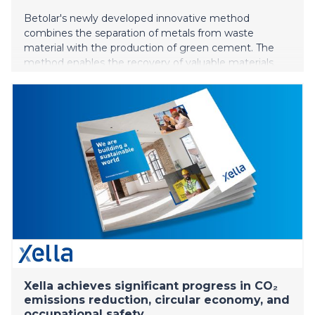
Betolar's newly developed innovative method
combines the separation of metals from waste
material with the production of green cement. The
method enables the recovery of valuable materials,
such as critical and strategic metals, with exceptionally
high yields from the unused slags of the metal
industry and the tailings of the mining industry. In
addition, the key advantage of the method is the
further processing of the residual slag, purified from
valuable fractions, into a low-carbon binder, green
cement developed by Betolar, within the same
process. All material fed into the process is utilized as
valuable products.
Xella achieves significant progress in CO₂
emissions reduction, circular economy, and
occupational safety