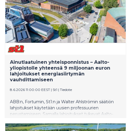
kaasuturbiininsuodattimia hyödynnetään näissä
energiantuotantojärjestelmissä. Kumppanuudella ja
siihen liittyvillä kaasuturbiinisuodattimien toimituksilla
ei arv
Ainutlaatuinen yhteisponnistus – Aalto-
yliopistolle yhteensä 9 miljoonan euron
lahjoitukset energiasiirtymän
vauhdittamiseen
8.6.2026 11:00:00 EEST
|
St1
|
Tiedote
ABB:n, Fortumin, St1:n ja Walter Ahlströmin säätiön
lahjoitukset käytetään uusien professuurien
perustamiseen. Samalla lahjoitukset tukevat Aalto-
yliopiston energiasiirtymän osaamiskeskuksen
perustamista.