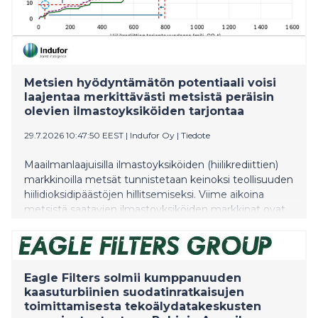
Metsien hyödyntämätön potentiaali voisi
laajentaa merkittävästi metsistä peräisin
olevien ilmastoyksiköiden tarjontaa
29.7.2026 10:47:50 EEST
|
Indufor Oy
|
Tiedote
Maailmanlaajuisilla ilmastoyksiköiden (hiilikrediittien)
markkinoilla metsät tunnistetaan keinoksi teollisuuden
hiilidioksidipäästöjen hillitsemiseksi. Viime aikoina
metsistä saatavien ilmastoyksiköiden markkinat ovat
olleet noin 300 miljoonaa euroa vuodessa, mikä vastaa
noin 40 miljoonan hiilidioksiditonnin sitomista metsien
biologisen kasvun kautta. Metsäperäisten
ilmastoyksiköiden keskimääräinen hinta on kuitenkin
Eagle Filters solmii kumppanuuden
ollut vain noin 8–10 euroa hiilidioksiditonnia kohti.
kaasuturbiinien suodatinratkaisujen
Hinta on ollut erittäin alhainen verrattuna esimerkiksi
toimittamisesta tekoälydatakeskusten
Euroopan päästökauppajärjestelmässä (ETS) äskettäin