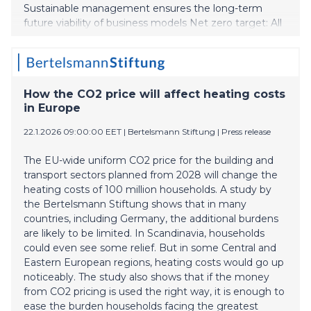
Sustainable management ensures the long-term
future viability of business models Net zero target: All
greenhouse gases produced along the entire value
chain will be reduced to net zero by 2050 at the latest
Scope 3 as a challenge: Joint transformation with
suppliers as a decisive lever in climate action
How the CO2 price will affect heating costs
in Europe
22.1.2026 09:00:00 EET
|
Bertelsmann Stiftung
|
Press release
The EU-wide uniform CO2 price for the building and
transport sectors planned from 2028 will change the
heating costs of 100 million households. A study by
the Bertelsmann Stiftung shows that in many
countries, including Germany, the additional burdens
are likely to be limited. In Scandinavia, households
could even see some relief. But in some Central and
Eastern European regions, heating costs would go up
noticeably. The study also shows that if the money
from CO2 pricing is used the right way, it is enough to
ease the burden households facing the greatest