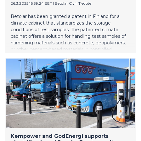
26.3.2025 16:39:24 EET
|
Betolar Oyj
|
Tiedote
Betolar has been granted a patent in Finland for a
climate cabinet that standardizes the storage
conditions of test samples. The patented climate
cabinet offers a solution for handling test samples of
hardening materials such as concrete, geopolymers,
or other cement-based materials in controlled
conditions. The equipment enables the control of
temperature and humidity of test samples, which is an
essential factor in ensuring durability and performance.
The device allows for a large storage capacity of
samples with a small floor area and can be placed in
normal dry room laboratory facilities or, for example, in
movable laboratories.
Kempower and GodEnergi supports