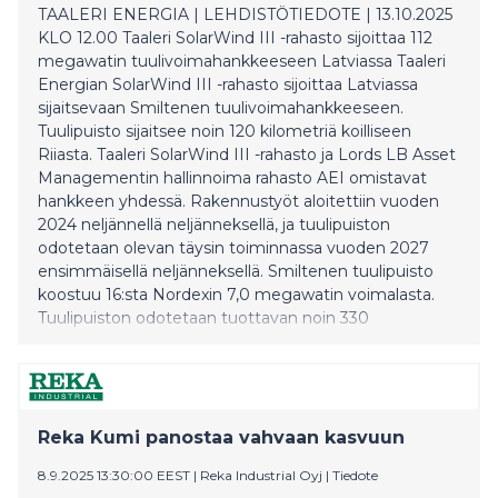
TAALERI ENERGIA | LEHDISTÖTIEDOTE | 13.10.2025
KLO 12.00 Taaleri SolarWind III -rahasto sijoittaa 112
megawatin tuulivoimahankkeeseen Latviassa Taaleri
Energian SolarWind III -rahasto sijoittaa Latviassa
sijaitsevaan Smiltenen tuulivoimahankkeeseen.
Tuulipuisto sijaitsee noin 120 kilometriä koilliseen
Riiasta. Taaleri SolarWind III -rahasto ja Lords LB Asset
Managementin hallinnoima rahasto AEI omistavat
hankkeen yhdessä. Rakennustyöt aloitettiin vuoden
2024 neljännellä neljänneksellä, ja tuulipuiston
odotetaan olevan täysin toiminnassa vuoden 2027
ensimmäisellä neljänneksellä. Smiltenen tuulipuisto
koostuu 16:sta Nordexin 7,0 megawatin voimalasta.
Tuulipuiston odotetaan tuottavan noin 330
gigawattituntia vihreää sähköä ja vähentävän arviolta
64 000 tonnia hiilidioksidipäästöjä vuosittain. Projektin
on kehittänyt latvialainen hankekehittäjä yhteistyössä
Taaleri Energian tiimin kanssa. Nordex vastaa
tuulipuiston kunnossapidosta 35-vuotisella
Reka Kumi panostaa vahvaan kasvuun
sopimuksella. Hankkeen rahoittavat Euroopan j
8.9.2025 13:30:00 EEST
|
Reka Industrial Oyj
|
Tiedote