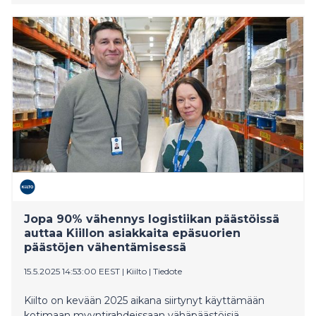
To reach Level 5, an airport must achieve and maintain
at least 90% absolute CO2 emissions reductions in
Scope 1 and 2, while committing to reach net zero in
Scope 3 by 2050. Airports are accredited at seven
different levels, with net zero being the highest.
Currently, over 640 airports worldwide are part of the
program.
Jopa 90% vähennys logistiikan päästöissä
auttaa Kiillon asiakkaita epäsuorien
päästöjen vähentämisessä
15.5.2025 14:53:00 EEST
|
Kiilto
|
Tiedote
Kiilto on kevään 2025 aikana siirtynyt käyttämään
kotimaan myyntirahdeissaan vähäpäästöisiä