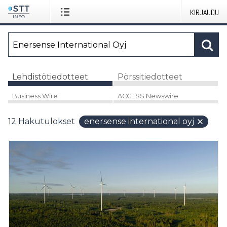
KIRJAUDU
Lehdistötiedotteet
Pörssitiedotteet
Business Wire
ACCESS Newswire
12
Hakutulokset
enersense international oyj