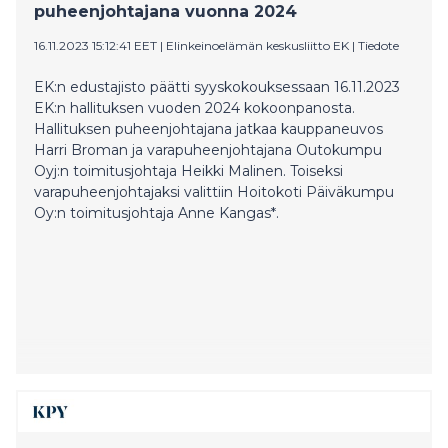
puheenjohtajana vuonna 2024
1,1 miljardia euroa vuonna 2025. Kanniston,
Korkeamaan ja Salo-Ylikosken tuulipuistojen
16.11.2023 15:12:41 EET
|
Elinkeinoelämän keskusliitto EK
|
Tiedote
rakentaminen alkaa välittömästi.
EK:n edustajisto päätti syyskokouksessaan 16.11.2023
EK:n hallituksen vuoden 2024 kokoonpanosta.
Hallituksen puheenjohtajana jatkaa kauppaneuvos
Harri Broman ja varapuheenjohtajana Outokumpu
Oyj:n toimitusjohtaja Heikki Malinen. Toiseksi
varapuheenjohtajaksi valittiin Hoitokoti Päiväkumpu
Oy:n toimitusjohtaja Anne Kangas*.