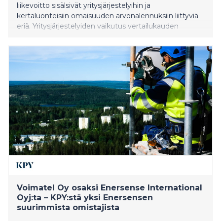
liikevoitto sisälsivät yritysjärjestelyihin ja
kertaluonteisiin omaisuuden arvonalennuksiin liittyviä
eriä. Yritysjärjestelyiden vaikutus vertailukauden
käyttökatteeseen oli noin 6,5 miljoona euroa.
Yritysjärjestelyiden ja arvonalennusten nettomääräinen
vaikutus vertailukauden liikevoittoon oli puolestaan
noin 5,3 miljoonaa euroa. Vastaavanlaisia eriä ei sisälly
katsauskauden 1–6/2022 tuloksee
Voimatel Oy osaksi Enersense International
Oyj:ta – KPY:stä yksi Enersensen
suurimmista omistajista