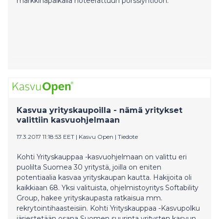
markkinapaikalla noteerattuun pörssiyhtiöön.
Kasvua yrityskaupoilla - nämä yritykset
valittiin kasvuohjelmaan
17.3.2017 11:18:53 EET
|
Kasvu Open
|
Tiedote
Kohti Yrityskauppaa -kasvuohjelmaan on valittu eri
puolilta Suomea 30 yritystä, joilla on eniten
potentiaalia kasvaa yrityskaupan kautta. Hakijoita oli
kaikkiaan 68. Yksi valituista, ohjelmistoyritys Softability
Group, hakee yrityskaupasta ratkaisua mm.
rekrytointihaasteisiin. Kohti Yrityskauppaa -Kasvupolku
järjestetään osana Suomen suurinta yritysten kasvun