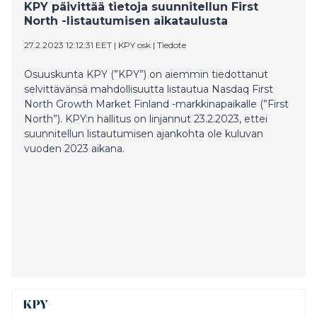
KPY päivittää tietoja suunnitellun First
North -listautumisen aikataulusta
27.2.2023 12:12:31 EET
|
KPY osk
|
Tiedote
Osuuskunta KPY (”KPY”) on aiemmin tiedottanut
selvittävänsä mahdollisuutta listautua Nasdaq First
North Growth Market Finland -markkinapaikalle (”First
North”). KPY:n hallitus on linjannut 23.2.2023, ettei
suunnitellun listautumisen ajankohta ole kuluvan
vuoden 2023 aikana.