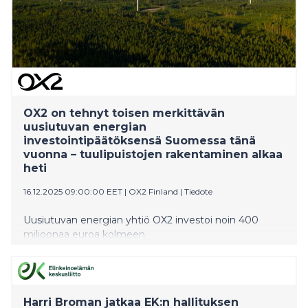
rakentaminen alkaa välittömästi.
OX2 on tehnyt toisen merkittävän
uusiutuvan energian
investointipäätöksensä Suomessa tänä
vuonna – tuulipuistojen rakentaminen alkaa
heti
16.12.2025 09:00:00 EET
|
OX2 Finland
|
Tiedote
Uusiutuvan energian yhtiö OX2 investoi noin 400
miljoonaa euroa kolmeen
tuulivoimahankkeeseen. Hankekokonaisuuden
nimellisteho on yhteensä 277 MW. Tämä on yhtiön
toinen suuren kokoluokan
investointipäätös Suomessa tänä vuonna. Yhteensä
Harri Broman jatkaa EK:n hallituksen
OX2 on investoinut maatuulivoimaan Suomessa noin