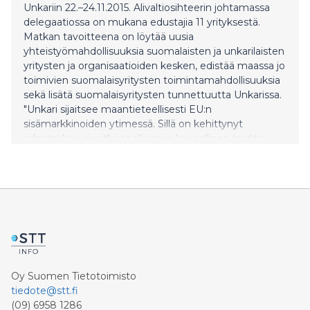
Unkariin 22.–24.11.2015. Alivaltiosihteerin johtamassa
delegaatiossa on mukana edustajia 11 yrityksestä.
Matkan tavoitteena on löytää uusia
yhteistyömahdollisuuksia suomalaisten ja unkarilaisten
yritysten ja organisaatioiden kesken, edistää maassa jo
toimivien suomalaisyritysten toimintamahdollisuuksia
sekä lisätä suomalaisyritysten tunnettuutta Unkarissa.
"Unkari sijaitsee maantieteellisesti EU:n
sisämarkkinoiden ytimessä. Sillä on kehittynyt
infrastruktuuri, pitkä teollinen ja kaupallinen traditio
sekä erinomaiset mahdollisuudet tarjoava
liiketoimintaympäristö. Suomella ja Unkarilla onkin
hyvät mahdollisuudet kehittää yhteistyötä esimerkiksi
ympäristöteknologiassa, koneteollisuudessa,
metsäsektorilla ja ICT-alalla sekä energiakysymyksissä",
s
Oy Suomen Tietotoimisto
tiedote@stt.fi
(09) 6958 1286