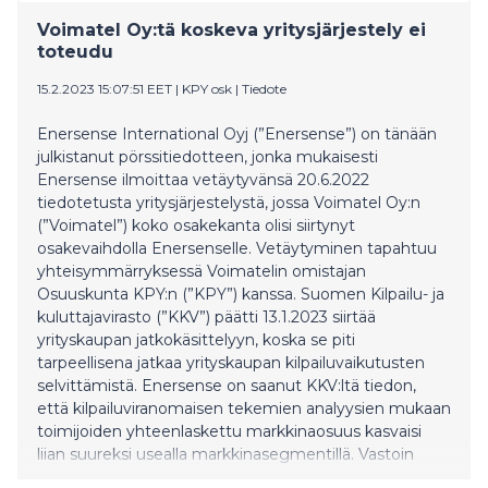
Voimatel Oy:tä koskeva yritysjärjestely ei
toteudu
15.2.2023 15:07:51 EET
|
KPY osk
|
Tiedote
Enersense International Oyj (”Enersense”) on tänään
julkistanut pörssitiedotteen, jonka mukaisesti
Enersense ilmoittaa vetäytyvänsä 20.6.2022
tiedotetusta yritysjärjestelystä, jossa Voimatel Oy:n
(”Voimatel”) koko osakekanta olisi siirtynyt
osakevaihdolla Enersenselle. Vetäytyminen tapahtuu
yhteisymmärryksessä Voimatelin omistajan
Osuuskunta KPY:n (”KPY”) kanssa. Suomen Kilpailu- ja
kuluttajavirasto (”KKV”) päätti 13.1.2023 siirtää
yrityskaupan jatkokäsittelyyn, koska se piti
tarpeellisena jatkaa yrityskaupan kilpailuvaikutusten
selvittämistä. Enersense on saanut KKV:ltä tiedon,
että kilpailuviranomaisen tekemien analyysien mukaan
toimijoiden yhteenlaskettu markkinaosuus kasvaisi
liian suureksi usealla markkinasegmentillä. Vastoin
Enersensen näkemyksiä KKV ei myöskään pitänyt