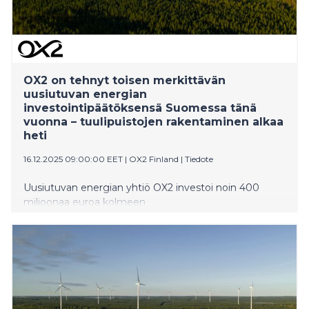
OX2 on tehnyt toisen merkittävän
uusiutuvan energian
investointipäätöksensä Suomessa tänä
vuonna – tuulipuistojen rakentaminen alkaa
heti
16.12.2025 09:00:00 EET
|
OX2 Finland
|
Tiedote
Uusiutuvan energian yhtiö OX2 investoi noin 400
miljoonaa euroa kolmeen
tuulivoimahankkeeseen. Hankekokonaisuuden
nimellisteho on yhteensä 277 MW. Tämä on yhtiön
toinen suuren kokoluokan
investointipäätös Suomessa tänä vuonna. Yhteensä
OX2 on investoinut maatuulivoimaan Suomessa noin
1,1 miljardia euroa vuonna 2025. Kanniston,
Korkeamaan ja Salo-Ylikosken tuulipuistojen