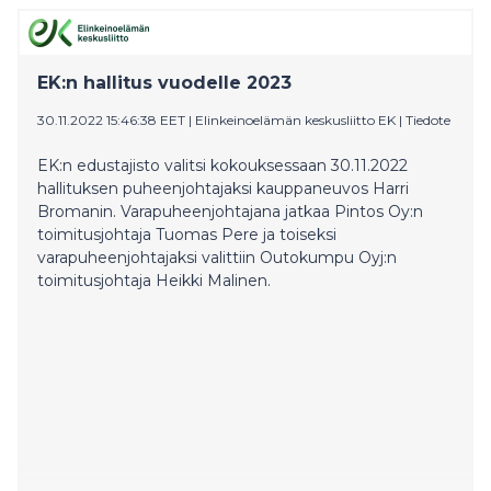
asiakkaiden neuvotteluvoimaa eli ns. tasapainottavaa
ostajavoimaa kilpailutilannetta riittävästi
tasapainottavana tekijänä. Tästä syystä Enersensen
hallitus on arvioinut yritysjärjestelyn mahdottomaksi
EK:n hallitus vuodelle 2023
toteutua ha
30.11.2022 15:46:38 EET
|
Elinkeinoelämän keskusliitto EK
|
Tiedote
EK:n edustajisto valitsi kokouksessaan 30.11.2022
hallituksen puheenjohtajaksi kauppaneuvos Harri
Bromanin. Varapuheenjohtajana jatkaa Pintos Oy:n
toimitusjohtaja Tuomas Pere ja toiseksi
varapuheenjohtajaksi valittiin Outokumpu Oyj:n
toimitusjohtaja Heikki Malinen.