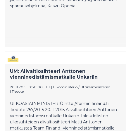
sparrausohjelmaa, Kasvu Openia.
UM: Alivaltiosihteeri Anttonen
vienninedistämismatkalle Unkariin
20.11.2015 10:30:00 EET
|
Ulkoministeriö / Utrikesministeriet
|
Tiedote
ULKOASIAINMINISTERIÖ http://formin.finland.fi
Tiedote 257/2015 20.11.2015 Alivaltiosihteeri Anttonen
vienninedistämismatkalle Unkariin Taloudellisten
ulkosuhteiden alivaltiosihteeri Matti Anttonen
matkustaa Team Finland -vienninedistämismatkalle