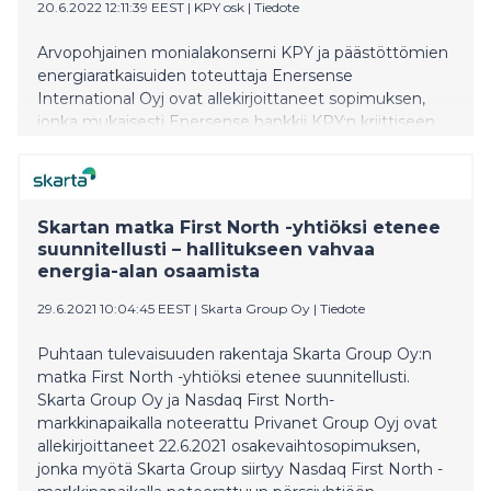
20.6.2022 12:11:39 EEST
|
KPY osk
|
Tiedote
Arvopohjainen monialakonserni KPY ja päästöttömien
energiaratkaisuiden toteuttaja Enersense
International Oyj ovat allekirjoittaneet sopimuksen,
jonka mukaisesti Enersense hankkii KPY:n kriittiseen
infrastruktuuriin ja energiapalveluihin erikoistuneen
tytäryhtiö Voimatel Oy:n koko osakekannan
osakevaihdolla. Kyseessä on merkittävä järjestely
toimialalla, minkä vuoksi yrityskauppa on ehdollinen
Skartan matka First North -yhtiöksi etenee
muun muassa Kilpailu- ja kuluttajaviraston
suunnitellusti – hallitukseen vahvaa
hyväksynnälle. Yrityskaupan toteuttamiseksi
energia-alan osaamista
Enersense International Oyj toteuttaa suunnatun
osakeannin Osuuskunta KPY:lle. Osakevaihdon lisäksi
29.6.2021 10:04:45 EEST
|
Skarta Group Oy
|
Tiedote
Osuuskunta KPY tekee 2,2 miljoonan euron sijoituksen
Enersenseen.
Puhtaan tulevaisuuden rakentaja Skarta Group Oy:n
matka First North -yhtiöksi etenee suunnitellusti.
Skarta Group Oy ja Nasdaq First North-
markkinapaikalla noteerattu Privanet Group Oyj ovat
allekirjoittaneet 22.6.2021 osakevaihtosopimuksen,
jonka myötä Skarta Group siirtyy Nasdaq First North -