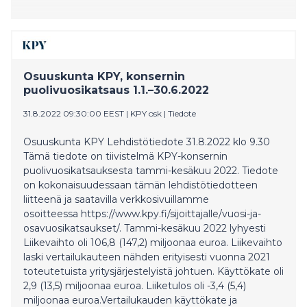
Osuuskunta KPY, konsernin
puolivuosikatsaus 1.1.–30.6.2022
31.8.2022 09:30:00 EEST
|
KPY osk
|
Tiedote
Osuuskunta KPY Lehdistötiedote 31.8.2022 klo 9.30
Tämä tiedote on tiivistelmä KPY-konsernin
puolivuosikatsauksesta tammi-kesäkuu 2022. Tiedote
on kokonaisuudessaan tämän lehdistötiedotteen
liitteenä ja saatavilla verkkosivuillamme
osoitteessa https://www.kpy.fi/sijoittajalle/vuosi-ja-
osavuosikatsaukset/. Tammi-kesäkuu 2022 lyhyesti
Liikevaihto oli 106,8 (147,2) miljoonaa euroa. Liikevaihto
laski vertailukauteen nähden erityisesti vuonna 2021
toteutetuista yritysjärjestelyistä johtuen. Käyttökate oli
2,9 (13,5) miljoonaa euroa. Liiketulos oli -3,4 (5,4)
miljoonaa euroa.Vertailukauden käyttökate ja