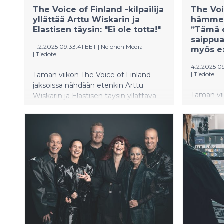
The Voice of Finland -kilpailija
The Voic
yllättää Arttu Wiskarin ja
hämment
Elastisen täysin: "Ei ole totta!"
”Tämä o
saippua
11.2.2025 09:33:41 EET
|
Nelonen Media
myös e
|
Tiedote
4.2.2025 0
Tämän viikon The Voice of Finland -
|
Tiedote
jaksoissa nähdään etenkin Arttu
Tämän vii
Wiskarin ja Elastisen täysin yllättävä
jaksoiss
laulajalupaus.
sukulais
laulajalu
tangokun