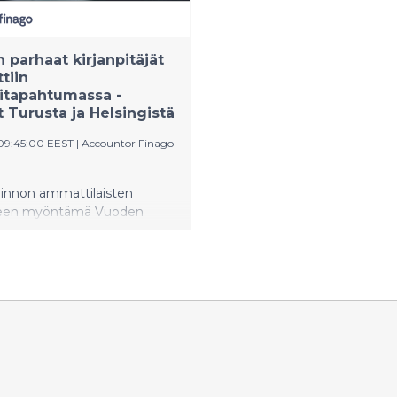
parhaat kirjanpitäjät
ttiin
litapahtumassa -
t Turusta ja Helsingistä
09:45:00 EEST
|
Accountor Finago
linnon ammattilaisten
lleen myöntämä Vuoden
äjä -tunnustus annettiin
irjanpitäjälle, turkulaiselle
lalle ja helsinkiläiselle
ville. Tunnustus jaettiin
a virtuaalisesti järjestetyssä
r Finagon
topäivässä.