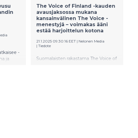
wusu
The Voice of Finland -kauden
andin
avausjaksossa mukana
kansainvälinen The Voice -
menestyjä – voimakas ääni
estää harjoittelun kotona
edia
21.1.2025 09:30:16 EET
|
Nelonen Media
|
Tiedote
atkaisee -
Suomalaisten rakastama The Voice of
na ja
Finland palaa ruutuihin perjantaina.
sossa The
Tuttuun tapaan uusi jakso nähdään
usee
Nelosella ja Ruudussa perjantaisin ja
n, joka
sunnuntaisin kello 20.
e vuonna.