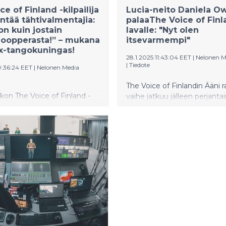
e of Finland -kilpailija
Lucia-neito Daniela O
ää tähtivalmentajia:
palaaThe Voice of Finl
n kuin jostain
lavalle: "Nyt olen
oopperasta!” – mukana
itsevarmempi"
x-tangokuningas!
28.1.2025 11:43:04 EET
|
Nelonen M
|
Tiedote
9:36:24 EET
|
Nelonen Media
The Voice of Finlandin Ääni r
kon The Voice of Finland -
vaihe jatkuu jälleen perjantai
a nähdään muun muassa
sunnuntaina. Perjantain jak
suhteellaan hämmentävä
Voice of Finlandin lavalle no
paus sekä takavuosien
muun muassa Daniela Owusu
ingas.
valittiin Lucia-neidoksi viim