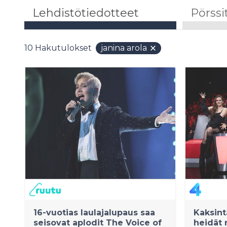
Lehdistötiedotteet
Pörssi
10
Hakutulokset
janina arola
16-vuotias laulajalupaus saa
Kaksint
seisovat aplodit The Voice of
heidät