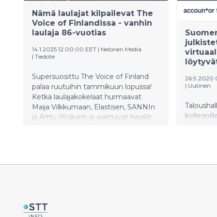
Nämä laulajat kilpailevat The
Voice of Finlandissa - vanhin
laulaja 86-vuotias
Suomen 
julkiste
14.1.2025 12:00:00 EET
|
Nelonen Media
virtuaa
|
Tiedote
löytyvä
Supersuosittu The Voice of Finland
26.9.2020 
|
Uutinen
palaa ruutuihin tammikuun lopussa!
Ketkä laulajakokelaat hurmaavat
Taloushal
Maija Vilkkumaan, Elastisen, SANNIn
kollegoi
ja Arttu Wiskarin ja asettavat heidät
kirjanpit
vaikeiden päätösten eteen?
kahdelle k
Janina Aro
Helena Ho
perjantain
Accounto
Tilitoimis