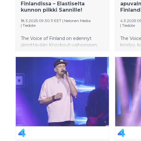
Finlandissa – Elastiselta
apuvalm
kunnon piikki Sannille!
Finland
18.3.2025 09:30:11 EET
|
Nelonen Media
4.3.2025 0
|
Tiedote
|
Tiedote
The Voice of Finland on edennyt
The Voice 
jännittävään Knockout-vaiheeseen,
kiristyy, 
jossa tähtivalmentajien tiimiläiset
jälkeen o
kilpailevat paikoista suorissa
Tähtivalm
lähetyksissä.
laulajaa,
poikkeukse