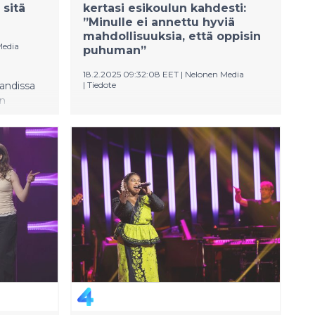
 sitä
kertasi esikoulun kahdesti:
”Minulle ei annettu hyviä
mahdollisuuksia, että oppisin
Media
puhuman”
18.2.2025 09:32:08 EET
|
Nelonen Media
landissa
|
Tiedote
un
Tällä viikolla The Voice of Finlandissa
umaa
nähdään lapsena suuret haasteet
selättänyt laulaja sekä
tähtivalmentajat ällikällä lyövä nuori
lupaus.