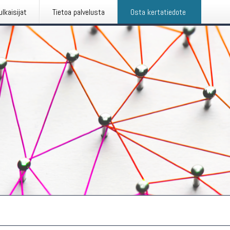
ulkaisijat
Tietoa palvelusta
Osta kertatiedote