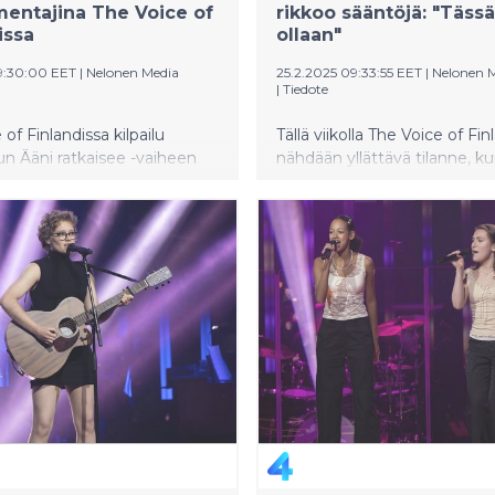
entajina The Voice of
rikkoo sääntöjä: "Tässä
issa
ollaan"
9:30:00 EET
|
Nelonen Media
25.2.2025 09:33:55 EET
|
Nelonen 
|
Tiedote
of Finlandissa kilpailu
Tällä viikolla The Voice of Fin
kun Ääni ratkaisee -vaiheen
nähdään yllättävä tilanne, k
n kaksintaisteluiden aika.
tähtivalmentaja Maija Vilkk
entajilla on tiimeissään 12
rikkoo kilpailun sääntöjä.
 Maija Vilkkumaalla on
llisesti 13 laulajaa.