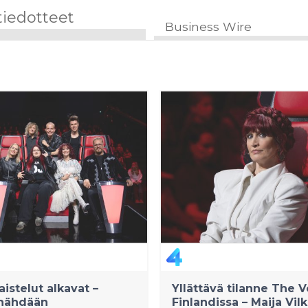
tiedotteet
Business Wire
aistelut alkavat –
Yllättävä tilanne The V
 nähdään
Finlandissa – Maija Vi