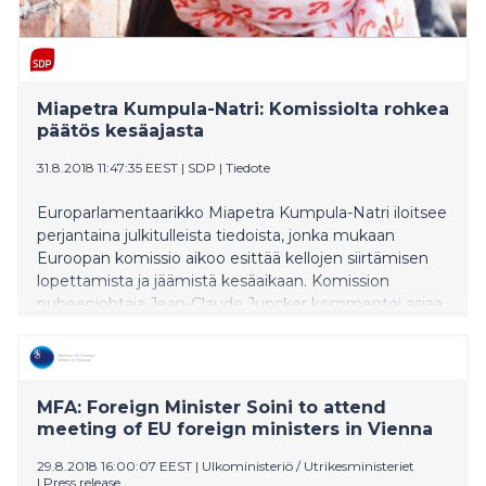
Miapetra Kumpula-Natri: Komissiolta rohkea
päätös kesäajasta
31.8.2018 11:47:35 EEST
|
SDP
|
Tiedote
Europarlamentaarikko Miapetra Kumpula-Natri iloitsee
perjantaina julkitulleista tiedoista, jonka mukaan
Euroopan komissio aikoo esittää kellojen siirtämisen
lopettamista ja jäämistä kesäaikaan. Komission
puheenjohtaja Jean-Claude Juncker kommentoi asiaa
tänään saksalaiselle ZDF-kanavalle.
MFA: Foreign Minister Soini to attend
meeting of EU foreign ministers in Vienna
29.8.2018 16:00:07 EEST
|
Ulkoministeriö / Utrikesministeriet
|
Press release