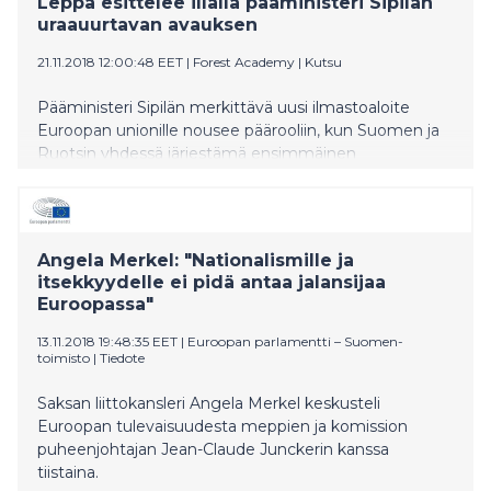
Leppä esittelee illalla pääministeri Sipilän
uraauurtavan avauksen
21.11.2018 12:00:48 EET
|
Forest Academy
|
Kutsu
Pääministeri Sipilän merkittävä uusi ilmastoaloite
Euroopan unionille nousee päärooliin, kun Suomen ja
Ruotsin yhdessä järjestämä ensimmäinen
Metsäakatemia EU-päättäjille (Forest Academy for EU
Decision Makers) tänään alkaa. Maa- ja
metsätalousministeri Jari Leppä esittelee Sipilän
ehdotuksen kansainväliselle yleisölle heti akatemian
Angela Merkel: "Nationalismille ja
aluksi, keskiviikkoiltana Asikkalassa klo 18.15
itsekkyydelle ei pidä antaa jalansijaa
pidettävässä lehdistötilaisuudessa. Sekä Sipilä että
Euroopassa"
Leppä ovat jo keskustelleet uraauurtavasta
ilmastoavauksesta EU-johdon kanssa.
13.11.2018 19:48:35 EET
|
Euroopan parlamentti – Suomen-
toimisto
|
Tiedote
Saksan liittokansleri Angela Merkel keskusteli
Euroopan tulevaisuudesta meppien ja komission
puheenjohtajan Jean-Claude Junckerin kanssa
tiistaina.