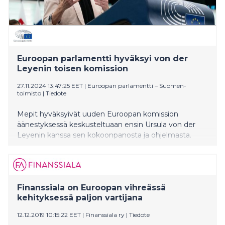
Euroopan parlamentti hyväksyi von der
Leyenin toisen komission
27.11.2024 13:47:25 EET
|
Euroopan parlamentti – Suomen-
toimisto
|
Tiedote
Mepit hyväksyivät uuden Euroopan komission
äänestyksessä keskusteltuaan ensin Ursula von der
Leyenin kanssa sen kokoonpanosta ja ohjelmasta.
Finanssiala on Euroopan vihreässä
kehityksessä paljon vartijana
12.12.2019 10:15:22 EET
|
Finanssiala ry
|
Tiedote