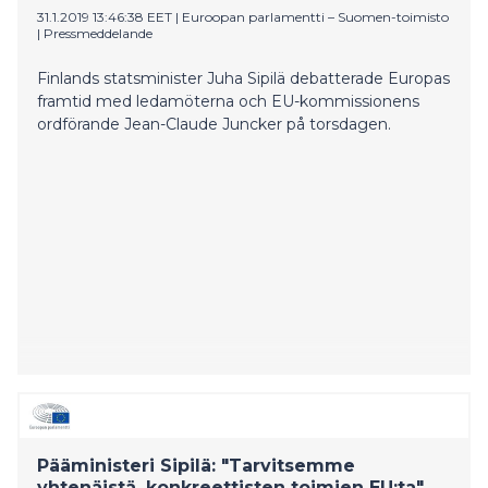
31.1.2019 13:46:38 EET
|
Euroopan parlamentti – Suomen-toimisto
|
Pressmeddelande
Finlands statsminister Juha Sipilä debatterade Europas
framtid med ledamöterna och EU-kommissionens
ordförande Jean-Claude Juncker på torsdagen.
Pääministeri Sipilä: "Tarvitsemme
yhtenäistä, konkreettisten toimien EU:ta"