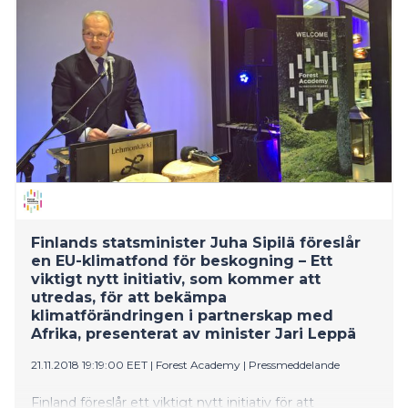
neuvottelustrategiasta. Jo pitkään on ollut selvää, että
britit voivat saada EU:lta vain itsensä kannalta niin
huonon erosopimuksen, ettei heidän sitä kannata
hyväksyä. Tämä tulee tiistaina todistettua, kun Mayn
neuvottelema erosopimus hylätään parlamentissa.
Samalla alkaa toden teolla pyristely eroon koko
Brexitistä, arvioi pitkän linjan EU-asiantuntija Jussi
Seppälä.
Finlands statsminister Juha Sipilä föreslår
en EU-klimatfond för beskogning – Ett
viktigt nytt initiativ, som kommer att
utredas, för att bekämpa
klimatförändringen i partnerskap med
Afrika, presenterat av minister Jari Leppä
21.11.2018 19:19:00 EET
|
Forest Academy
|
Pressmeddelande
Finland föreslår ett viktigt nytt initiativ för att