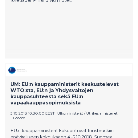
företräder Finland vid mötet.
UM: EU:n kauppaministerit keskustelevat
WTO:sta, EU:n ja Yhdysvaltojen
kauppasuhteesta sekä EU:n
vapaakauppasopimuksista
3.10.2018 10:30:00 EEST
|
Ulkoministeriö / Utrikesministeriet
|
Tiedote
EU:n kauppaministerit kokoontuvat Innsbruckiin
epäviralliseen kokoukseen 4.-5.10.2018. Suomea