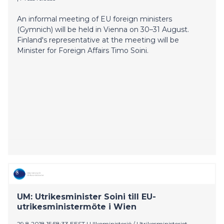
An informal meeting of EU foreign ministers
(Gymnich) will be held in Vienna on 30–31 August.
Finland's representative at the meeting will be
Minister for Foreign Affairs Timo Soini.
UM: Utrikesminister Soini till EU-
utrikesministermöte i Wien
29.8.2018 15:58:33 EEST
|
Ulkoministeriö / Utrikesministeriet