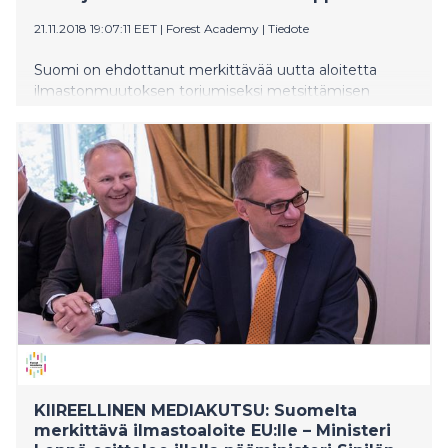
21.11.2018 19:07:11 EET
|
Forest Academy
|
Tiedote
Suomi on ehdottanut merkittävää uutta aloitetta
ilmastonmuutoksen torjumiseksi metsittämisen
avulla, EU-Afrikka -kumppanuuden kautta.
Pääministeri Juha Sipilä on jo keskustellut Suomen
aloitteesta Euroopan komission puheenjohtajan Jean-
Claude Junckerin kanssa. Maa- ja metsätalousministeri
Jari Leppä on informoinut EU:n maatalouskomissaaria
Phil Hogania sekä muita EU-maita aloitteesta.
Aloitteen esitteli tänään ministeri Leppä
ensimmäisessä EU-päätöksentekijöille pidettävässä
Metsäakatemiassa, jonka järjestävät Suomi ja Ruotsi
yhdessä.
KIIREELLINEN MEDIAKUTSU: Suomelta
merkittävä ilmastoaloite EU:lle – Ministeri