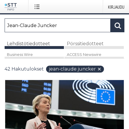
KIRJAUDU
Lehdistötiedotteet
Pörssitiedotteet
Business Wire
ACCESS Newswire
42
Hakutulokset
jean-claude juncker