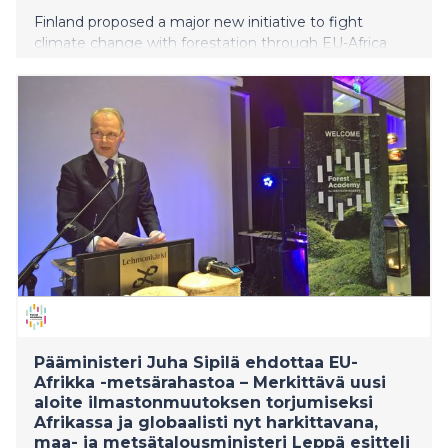
Finland proposed a major new initiative to fight
climate change with forestation through EU-Africa
Partnership. Finland’s Prime Minister, Mr. Juha Sipilä
has already discussed the Finnish initiative with the
President of the European Commission, Mr. Jean-
Claude Juncker. Mr. Jari Leppä, Minister of Agriculture
and Forestry has informed the EU Commissioner for
Agriculture and Rural Development Phil Hogan and
the Member States. The initiative was presented
today by Minister Leppä at the first Forest Academy
for EU Decision Makers, organized by Finland and
Sweden.
Pääministeri Juha Sipilä ehdottaa EU-
Afrikka -metsärahastoa – Merkittävä uusi
aloite ilmastonmuutoksen torjumiseksi
Afrikassa ja globaalisti nyt harkittavana,
maa- ja metsätalousministeri Leppä esitteli