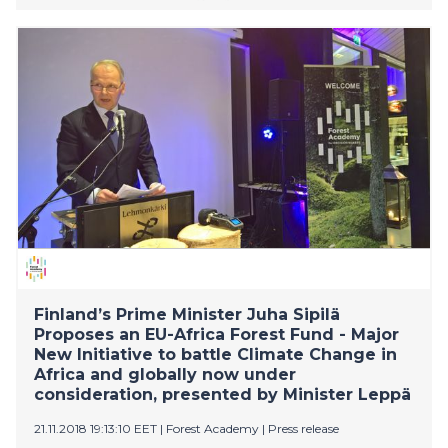
bekämpa klimatförändringen genom beskogning
genom samarbete mellan EU och Afrika.
Statsminister Juha Sipilä har redan diskuterat Finlands
initiativ med Europeiska kommissionens ordförande
Jean-Claude Juncker. Jord- och skogsbruksminister
Jari Leppä har informerat EU:s jordbrukskommissionär
Phil Hogan och medlemsstaterna om saken.
Initiativet lanserades idag av minister Leppä på den
första EU-Skogsakademin för beslutsfattare som
ordnades av Finland och Sverige.
Finland’s Prime Minister Juha Sipilä
Proposes an EU-Africa Forest Fund - Major
New Initiative to battle Climate Change in
Africa and globally now under
consideration, presented by Minister Leppä
21.11.2018 19:13:10 EET
|
Forest Academy
|
Press release