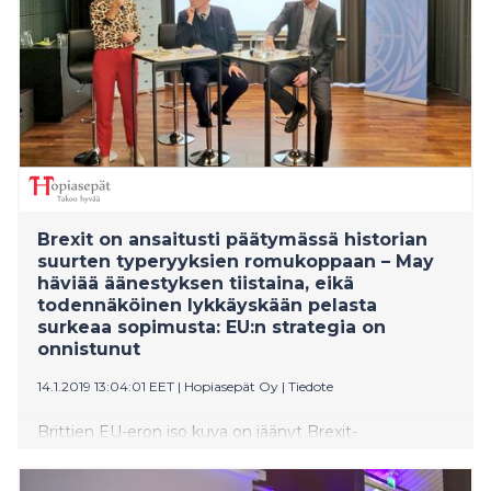
Brexit on ansaitusti päätymässä historian
suurten typeryyksien romukoppaan – May
häviää äänestyksen tiistaina, eikä
todennäköinen lykkäyskään pelasta
surkeaa sopimusta: EU:n strategia on
onnistunut
14.1.2019 13:04:01 EET
|
Hopiasepät Oy
|
Tiedote
Brittien EU-eron iso kuva on jäänyt Brexit-
uutissekamelskan peittoon. Theresa Mayn hallituksen
ahdinko on vääjäämätön seuraus EU:n