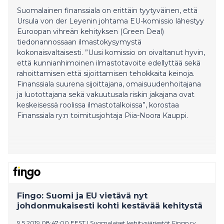
Suomalainen finanssiala on erittäin tyytyväinen, että
Ursula von der Leyenin johtama EU-komissio lähestyy
Euroopan vihreän kehityksen (Green Deal)
tiedonannossaan ilmastokysymystä
kokonaisvaltaisesti. ”Uusi komissio on oivaltanut hyvin,
että kunnianhimoinen ilmastotavoite edellyttää sekä
rahoittamisen että sijoittamisen tehokkaita keinoja.
Finanssiala suurena sijoittajana, omaisuudenhoitajana
ja luotottajana sekä vakuutusala riskin jakajana ovat
keskeisessä roolissa ilmastotalkoissa”, korostaa
Finanssiala ry:n toimitusjohtaja Piia-Noora Kauppi.
Fingo: Suomi ja EU vietävä nyt
johdonmukaisesti kohti kestävää kehitystä
9.5.2019 08:47:00 EEST
|
Suomalaiset kehitysjärjestöt Fingo ry