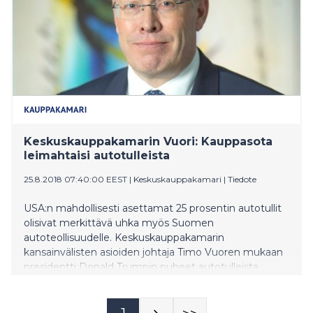
Keskuskauppakamarin Vuori: Kauppasota
leimahtaisi autotulleista
25.8.2018 07:40:00 EEST
|
Keskuskauppakamari
|
Tiedote
USA:n mahdollisesti asettamat 25 prosentin autotullit
olisivat merkittävä uhka myös Suomen
autoteollisuudelle. Keskuskauppakamarin
kansainvälisten asioiden johtaja Timo Vuoren mukaan
presidentti Donald Trumpin puheet autotulleista
voivat olla osa populistista vaalityötä välivaalien
lähestyessä.