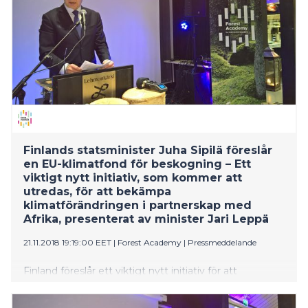
the eye-opening presentations from Ministers of the
two countries as well as top CEOs and experts. The
various opportunities and the huge potential of
forests were welcomed by a highly receptive
audience.
Finlands statsminister Juha Sipilä föreslår
en EU-klimatfond för beskogning – Ett
viktigt nytt initiativ, som kommer att
utredas, för att bekämpa
klimatförändringen i partnerskap med
Afrika, presenterat av minister Jari Leppä
21.11.2018 19:19:00 EET
|
Forest Academy
|
Pressmeddelande
Finland föreslår ett viktigt nytt initiativ för att
bekämpa klimatförändringen genom beskogning
genom samarbete mellan EU och Afrika.