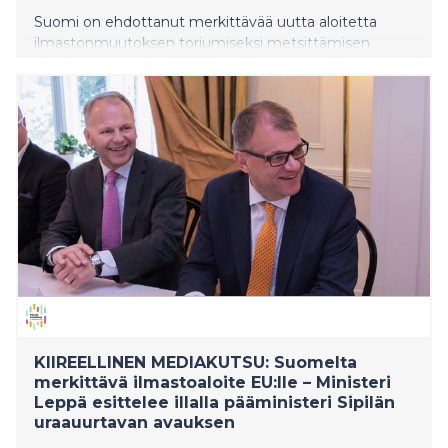
Suomi on ehdottanut merkittävää uutta aloitetta
ilmastonmuutoksen torjumiseksi metsittämisen
avulla, EU-Afrikka -kumppanuuden kautta.
Pääministeri Juha Sipilä on jo keskustellut Suomen
aloitteesta Euroopan komission puheenjohtajan Jean-
Claude Junckerin kanssa. Maa- ja metsätalousministeri
Jari Leppä on informoinut EU:n maatalouskomissaaria
Phil Hogania sekä muita EU-maita aloitteesta.
Aloitteen esitteli tänään ministeri Leppä
ensimmäisessä EU-päätöksentekijöille pidettävässä
Metsäakatemiassa, jonka järjestävät Suomi ja Ruotsi
yhdessä.
KIIREELLINEN MEDIAKUTSU: Suomelta
merkittävä ilmastoaloite EU:lle – Ministeri
Leppä esittelee illalla pääministeri Sipilän
uraauurtavan avauksen