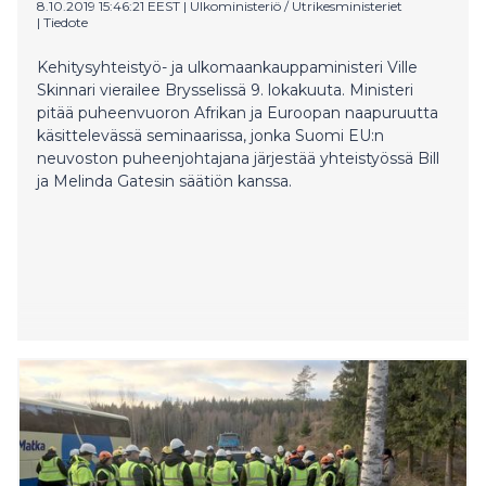
8.10.2019 15:46:21 EEST
|
Ulkoministeriö / Utrikesministeriet
|
Tiedote
Kehitysyhteistyö- ja ulkomaankauppaministeri Ville
Skinnari vierailee Brysselissä 9. lokakuuta. Ministeri
pitää puheenvuoron Afrikan ja Euroopan naapuruutta
käsittelevässä seminaarissa, jonka Suomi EU:n
neuvoston puheenjohtajana järjestää yhteistyössä Bill
ja Melinda Gatesin säätiön kanssa.