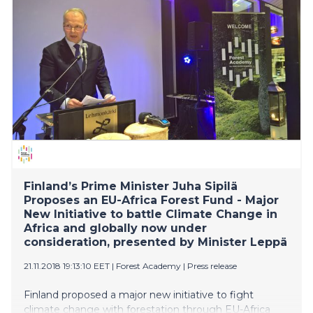
Statsminister Juha Sipilä har redan diskuterat Finlands
initiativ med Europeiska kommissionens ordförande
Jean-Claude Juncker. Jord- och skogsbruksminister
Jari Leppä har informerat EU:s jordbrukskommissionär
Phil Hogan och medlemsstaterna om saken.
Initiativet lanserades idag av minister Leppä på den
första EU-Skogsakademin för beslutsfattare som
ordnades av Finland och Sverige.
Finland’s Prime Minister Juha Sipilä
Proposes an EU-Africa Forest Fund - Major
New Initiative to battle Climate Change in
Africa and globally now under
consideration, presented by Minister Leppä
21.11.2018 19:13:10 EET
|
Forest Academy
|
Press release
Finland proposed a major new initiative to fight
climate change with forestation through EU-Africa