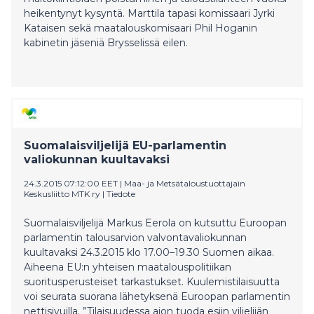
heikentynyt kysyntä. Marttila tapasi komissaari Jyrki
Kataisen sekä maatalouskomisaari Phil Hoganin
kabinetin jäseniä Brysselissä eilen.
Suomalaisviljelijä EU-parlamentin
valiokunnan kuultavaksi
24.3.2015 07:12:00 EET
|
Maa- ja Metsätaloustuottajain
Keskusliitto MTK ry
|
Tiedote
Suomalaisviljelijä Markus Eerola on kutsuttu Euroopan
parlamentin talousarvion valvontavaliokunnan
kuultavaksi 24.3.2015 klo 17.00–19.30 Suomen aikaa.
Aiheena EU:n yhteisen maatalouspolitiikan
suoritusperusteiset tarkastukset. Kuulemistilaisuutta
voi seurata suorana lähetyksenä Euroopan parlamentin
nettisivuilla. ”Tilaisuudessa aion tuoda esiin viljelijän