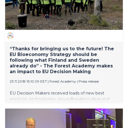
“Thanks for bringing us to the future! The
EU Bioeconomy Strategy should be
following what Finland and Sweden
already do” - The Forest Academy makes
an impact to EU Decision Making
23.11.2018 15:10:09 EET
|
Forest Academy
|
Press release
EU Decision Makers received loads of new best
practices, technologies, groundbreaking ideas and
innovations during the three days of the first Forest
Academy organized for them by Finland and Sweden.
The importance of the forest sector in the fight
against climate change was effectively revealed by