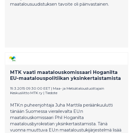
maatalousuudistuksen tavoite oli päinvastainen.
MTK vaati maatalouskomissaari Hoganilta
EU-maatalouspolitiikan yksinkertaistamista
19.3.2015 09:30:00 EET
|
Maa- ja Metsätaloustuottajain
Keskusliitto MTK ry
|
Tiedote
MTK:n puheenjohtaja Juha Marttila peräänkuulutti
tänään Suomessa vierailevalta EU:n
maatalouskomissaari Phil Hoganilta
maatalousbyrokratian yksinkertaistamista. Tänä
vuonna muuttuva EU:n maataloustukijärjestelmä lisää