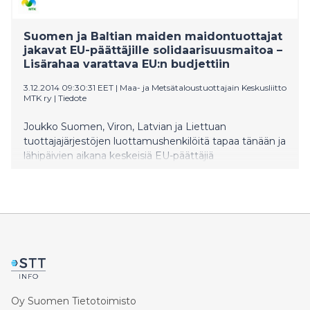
Suomen ja Baltian maiden maidontuottajat
jakavat EU-päättäjille solidaarisuusmaitoa –
Lisärahaa varattava EU:n budjettiin
3.12.2014 09:30:31 EET
|
Maa- ja Metsätaloustuottajain Keskusliitto
MTK ry
|
Tiedote
Joukko Suomen, Viron, Latvian ja Liettuan
tuottajajärjestöjen luottamushenkilöitä tapaa tänään ja
lähipäivien aikana keskeisiä EU-päättäjiä
maidontuotannon kriisitukiasiassa. Tuottajat vetoavat
päättäjiin, EU:n budjetista maksettavan vahvan
kriisitukipaketin puolesta, jakamalla
solidaarisuusmaitoa parlamentin budjetti- ja
maatalouskomitean keskeisille mepeille sekä
komission ja neuvoston edustajille.
Oy Suomen Tietotoimisto