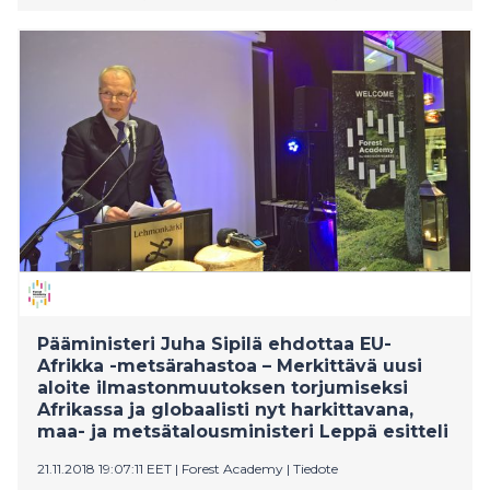
Partnership. Finland’s Prime Minister, Mr. Juha Sipilä
has already discussed the Finnish initiative with the
President of the European Commission, Mr. Jean-
Claude Juncker. Mr. Jari Leppä, Minister of Agriculture
and Forestry has informed the EU Commissioner for
Agriculture and Rural Development Phil Hogan and
the Member States. The initiative was presented
today by Minister Leppä at the first Forest Academy
for EU Decision Makers, organized by Finland and
Sweden.
Pääministeri Juha Sipilä ehdottaa EU-
Afrikka -metsärahastoa – Merkittävä uusi
aloite ilmastonmuutoksen torjumiseksi
Afrikassa ja globaalisti nyt harkittavana,
maa- ja metsätalousministeri Leppä esitteli
21.11.2018 19:07:11 EET
|
Forest Academy
|
Tiedote