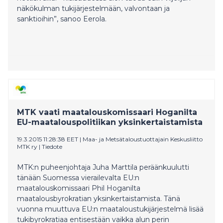
näkökulman tukijärjestelmään, valvontaan ja
sanktioihin”, sanoo Eerola.
MTK vaati maatalouskomissaari Hoganilta
EU-maatalouspolitiikan yksinkertaistamista
19.3.2015 11:28:38 EET
|
Maa- ja Metsätaloustuottajain Keskusliitto
MTK ry
|
Tiedote
MTK:n puheenjohtaja Juha Marttila peräänkuulutti
tänään Suomessa vierailevalta EU:n
maatalouskomissaari Phil Hoganilta
maatalousbyrokratian yksinkertaistamista. Tänä
vuonna muuttuva EU:n maataloustukijärjestelmä lisää
tukibyrokratiaa entisestään vaikka alun perin