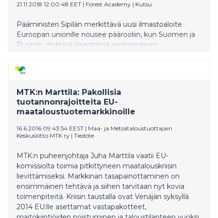
21.11.2018 12:00:48 EET
|
Forest Academy
|
Kutsu
Pääministeri Sipilän merkittävä uusi ilmastoaloite
Euroopan unionille nousee päärooliin, kun Suomen ja
Ruotsin yhdessä järjestämä ensimmäinen
Metsäakatemia EU-päättäjille (Forest Academy for EU
Decision Makers) tänään alkaa. Maa- ja
metsätalousministeri Jari Leppä esittelee Sipilän
ehdotuksen kansainväliselle yleisölle heti akatemian
MTK:n Marttila: Pakollisia
aluksi, keskiviikkoiltana Asikkalassa klo 18.15
tuotannonrajoitteita EU-
pidettävässä lehdistötilaisuudessa. Sekä Sipilä että
maataloustuotemarkkinoille
Leppä ovat jo keskustelleet uraauurtavasta
ilmastoavauksesta EU-johdon kanssa.
16.6.2016 09:43:54 EEST
|
Maa- ja Metsätaloustuottajain
Keskusliitto MTK ry
|
Tiedote
MTK:n puheenjohtaja Juha Marttila vaatii EU-
komissiolta toimia pitkittyneen maatalouskriisin
lievittämiseksi. Markkinan tasapainottaminen on
ensimmäinen tehtävä ja siihen tarvitaan nyt kovia
toimenpiteitä. Kriisin taustalla ovat Venäjän syksyllä
2014 EU:lle asettamat vastapakotteet,
maitokiintiöiden poistuminen ja taloustilanteen vuoksi