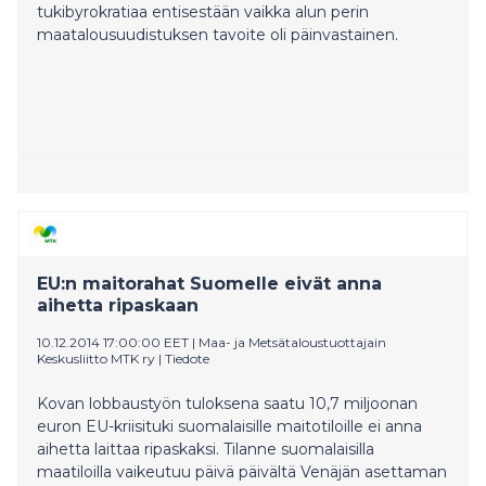
tukibyrokratiaa entisestään vaikka alun perin
maatalousuudistuksen tavoite oli päinvastainen.
EU:n maitorahat Suomelle eivät anna
aihetta ripaskaan
10.12.2014 17:00:00 EET
|
Maa- ja Metsätaloustuottajain
Keskusliitto MTK ry
|
Tiedote
Kovan lobbaustyön tuloksena saatu 10,7 miljoonan
euron EU-kriisituki suomalaisille maitotiloille ei anna
aihetta laittaa ripaskaksi. Tilanne suomalaisilla
maatiloilla vaikeutuu päivä päivältä Venäjän asettaman