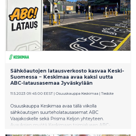
Sähköautojen latausverkosto kasvaa Keski-
Suomessa − Keskimaa avaa kaksi uutta
ABC-latausasemaa Jyväskylään
11.5.2023 09:45:00 EEST
|
Osuuskauppa Keskimaa
|
Tiedote
Osuuskauppa Keskimaa avaa tällä viikolla
sähköautojen suurteholatausasemat ABC
Vaajakoskelle sekä Prisma Keljon yhteyteen.
Avauksien myötä Keskimaan toimialueen ABC-
latausverkosto kasvaa 11 latausasemaan.