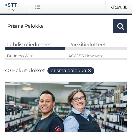
KIRJAUDU
Lehdistötiedotteet
Pörssitiedotteet
Business Wire
ACCESS Newswire
40
Hakutulokset
prisma palokka