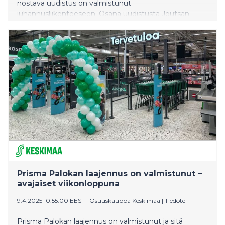
nostava uudistus on valmistunut
juhannusliikenteeseen. Osana uudistusta Joutsan
latausasemalla otetaan käyttöön energiavarasto eli
akusto, joka mahdollistaa sähkön varastoinnin
huippukuormien tasaukseen. Samaan aikaan ABC
Hirvaskankaalla valmistaudutaan Keski-Suomen
suurimman suurteholatausaseman avaukseen
heinäkuun alussa. Hirvaskankaan suurlatausasema
rakentuu kahdessa vaiheessa, joista ensimmäinen
vaihe avataan kesäliikenteeseen heinäkuun aikana.
Prisma Palokan laajennus on valmistunut –
avajaiset viikonloppuna
9.4.2025 10:55:00 EEST
|
Osuuskauppa Keskimaa
|
Tiedote
Prisma Palokan laajennus on valmistunut ja sitä