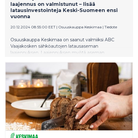
laajennus on valmistunut – lisää
latausinvestointeja Keski-Suomeen ensi
vuonna
20.12.2024 08:55:00 EET
|
Osuuskauppa Keskimaa
|
Tiedote
Osuuskauppa Keskimaa on saanut valmiiksi ABC
Vaajakosken sähköautojen latausaseman
laajennuksen. Laajennuksen myötä aseman
latauspaikkamäärä nostettiin kahteentoista ja
kokonaisteho 1200 kilowattiin. Keskimaa jatkaa
investointeja sähköautojen latausasemien
kehittämiseen myös ensi vuonna, jolloin
Hirvaskankaalle rakennetaan Keski-Suomen suurin
suurteholatausasema.