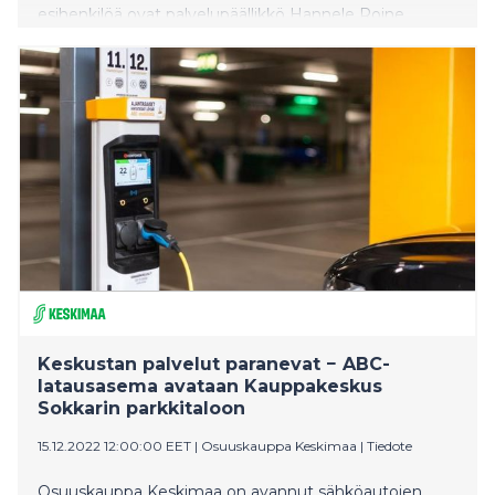
esihenkilöä ovat palvelupäällikkö Hannele Roine
Prisma Palokasta, markkinointipäällikkö Satu Koski,
liikennemyymäläpäällikkö Kirsti Partti ABC
Viitasaarelta ja marketpäällikkö Mikko Romo S-market
Tourulasta.
Keskustan palvelut paranevat − ABC-
latausasema avataan Kauppakeskus
Sokkarin parkkitaloon
15.12.2022 12:00:00 EET
|
Osuuskauppa Keskimaa
|
Tiedote
Osuuskauppa Keskimaa on avannut sähköautojen