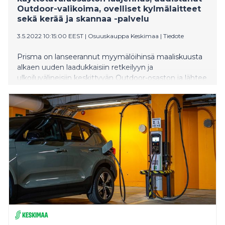
Outdoor-valikoima, ovelliset kylmälaitteet
sekä kerää ja skannaa -palvelu
3.5.2022 10:15:00 EEST
|
Osuuskauppa Keskimaa
|
Tiedote
Prisma on lanseerannut myymälöihinsä maaliskuusta
alkaen uuden laadukkaisiin retkeilyyn ja
ulkoiluvälineisiin keskittyvän Outdoor-osaston ja lähtee
samalla haastamaan ulkoiluvälineiden- ja vaatteiden
toimialaa sekä tavoittelemaan Suomen suosituimman
Outdoor-kaupan asemaa. Osana tätä panostusta
Prisma Seppälän käyttötavaraosastoa on laajennettu
450 neliöllä ja valikoimia on kehitetty ulkoiluvälineiden
ja -vaatteiden, kodintuotteiden sekä kukkapalvelun
osalta. Lisäksi myymälän sisälle on rakennettu lasten
leikkipaikka. Myymälässä on otettu käyttöön myös
kerää ja skannaa -palvelu.