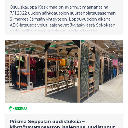
Osuuskauppa Keskimaa on avannut maanantaina
7.11.2022 uuden sähköautojen suurteholatausaseman
S-market Jämsän yhteyteen. Loppuvuoden aikana
ABC-latauspalvelut laajenevat Jyväskylässä Sokoksen
parkkihalliin ja ensi vuoden puolella päästään
avaamaan myös ABC Vaajakoskelle ja Keljon Prismalle
suurteholatausasemat.
Prisma Seppälän uudistuksia –
käyttötavaraosaston laajennus, uudistunut