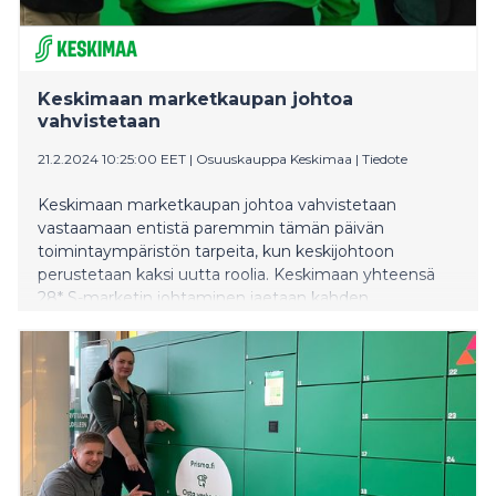
Keskimaan marketkaupan johtoa
vahvistetaan
21.2.2024 10:25:00 EET
|
Osuuskauppa Keskimaa
|
Tiedote
Keskimaan marketkaupan johtoa vahvistetaan
vastaamaan entistä paremmin tämän päivän
toimintaympäristön tarpeita, kun keskijohtoon
perustetaan kaksi uutta roolia. Keskimaan yhteensä
28* S-marketin johtaminen jaetaan kahden
ryhmäpäällikön sijaan jatkossa kolmelle
ryhmäpäällikölle, kun taas Keskimaan Prismojen
johtamisesta kokonaisvastuu siirtyy kahden
Prismajohtajan sijaan yhdelle Prismajohtajalle. Lisäksi
marketkaupan asiantuntijapalveluiden kehittämiseen
ja johtamiseen perustetaan uusi ryhmäpäällikön rooli.
Marketkaupan johdon uusi organisaatio on voimassa
1.4.2024 alkaen.