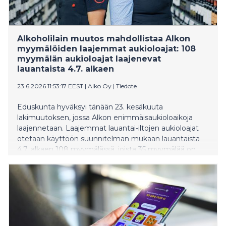
Alkoholilain muutos mahdollistaa Alkon
myymälöiden laajemmat aukioloajat: 108
myymälän aukioloajat laajenevat
lauantaista 4.7. alkaen
23.6.2026 11:53:17 EEST
|
Alko Oy
|
Tiedote
Eduskunta hyväksyi tänään 23. kesäkuuta
lakimuutoksen, jossa Alkon enimmäisaukioloaikoja
laajennetaan. Laajemmat lauantai-iltojen aukioloajat
otetaan käyttöön suunnitelman mukaan lauantaista
4.7. alkaen 108 myymälässä, joista 35 myymälää on
jatkossa auki myös sunnuntaisin.