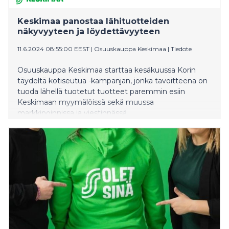
Keskimaa panostaa lähituotteiden
näkyvyyteen ja löydettävyyteen
11.6.2024 08:55:00 EEST
|
Osuuskauppa Keskimaa
|
Tiedote
Osuuskauppa Keskimaa starttaa kesäkuussa Korin
täydeltä kotiseutua -kampanjan, jonka tavoitteena on
tuoda lähellä tuotetut tuotteet paremmin esiin
Keskimaan myymälöissä sekä muussa
markkinoinnissa ja viestinnässä.