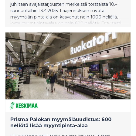
juhlitaan avajaistarjousten merkeissä torstaista 10.−
sunnuntaihin 13.4.2025. Laajennuksen myötä
myymälän pinta-ala on kasvanut noin 1000 neliöllä,
josta myyntipinta-alaa on noin 600 neliötä. Erityisesti
päivittäistavarapuoli on laajentunut merkittävästi.
Prisma Palokan myymäläuudistus: 600
neliötä lisää myyntipinta-alaa
2.1.2025 09:25:00 EET
|
Osuuskauppa Keskimaa
|
Tiedote