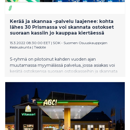
Kerää ja skannaa -palvelu laajenee: kohta
lähes 30 Prismassa voi skannata ostokset
suoraan kassiin jo kauppaa kiertäessä
15.3.2022 08:30:00 EET
|
SOK - Suomen Osuuskauppojen
Keskuskunta
|
Tiedote
S-ryhmä on pilotoinut kahden vuoden ajan
muutamassa myymälässä palvelua, jossa asiakas voi
kerätä ostoksensa suoraan ostoskasseihin ja skannata
ne jo myymälää kiertäessä. Näin kassalla asiointi on
sujuvampaa, kun ostoksia ei kassalla erikseen skannata
ja pakata ostoskorista kassiin. Kerää ja skannaa -palvelu
on ollut niin pidetty, että se tuodaan vuoden 2022
aikana 25 Prismaan jo pilottivaiheessa palvelua
tarjonneiden neljän Prisman lisäksi.