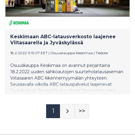
Keskimaan ABC-latausverkosto laajenee
Viitasaarella ja Jyväskylässä
18.2.2022 11:15:07 EET
|
Osuuskauppa Keskimaa
|
Tiedote
Osuuskauppa Keskimaa on avannut perjantaina
18.2.2022 uuden sähköautojen suurteholatausaseman
Viitasaaren ABC-liikennemyymälän yhteyteen.
Seuraavalla viikolla ABC-latauspalvelut laajenevat
Jyväskylässä Original Sokos Hotel Alexandran sekä
Seppälän Prisman yhteyksissä.
1
>>