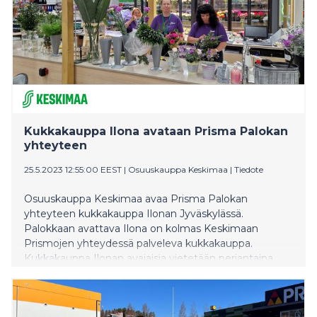
Kukkakauppa Ilona avataan Prisma Palokan
yhteyteen
25.5.2023 12:55:00 EEST
|
Osuuskauppa Keskimaa
|
Tiedote
Osuuskauppa Keskimaa avaa Prisma Palokan
yhteyteen kukkakauppa Ilonan Jyväskylässä.
Palokkaan avattava Ilona on kolmas Keskimaan
Prismojen yhteydessä palveleva kukkakauppa.
Kukkakauppa Ilonan avajaisia vietetään perjantaina
26.5.2023.