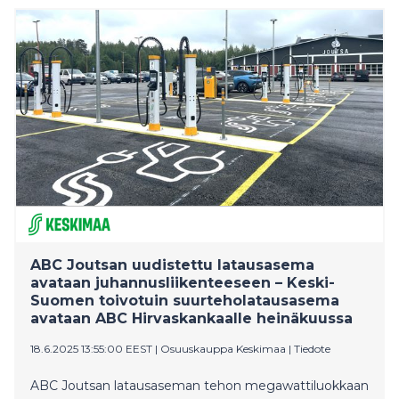
latausaseman myötä Keskimaalla on nyt yli 60
suurteholatauspistettä Nelostien varrella Keski-
Suomessa.
ABC Joutsan uudistettu latausasema
avataan juhannusliikenteeseen – Keski-
Suomen toivotuin suurteholatausasema
avataan ABC Hirvaskankaalle heinäkuussa
18.6.2025 13:55:00 EEST
|
Osuuskauppa Keskimaa
|
Tiedote
ABC Joutsan latausaseman tehon megawattiluokkaan