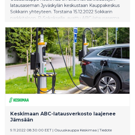
latausaseman Jyväskylän keskustaan Kauppakeskus
Sokkarin yhteyteen. Torstaina 15.12.2022 Sokkarin
parkkitaloon, P-Sokokselle, avattu ABC-latausasema
on Keskimaan yhdeksäs latausasema Keski-
Suomessa.
Keskimaan ABC-latausverkosto laajenee
Jämsään
9.11.2022 08:30:00 EET
|
Osuuskauppa Keskimaa
|
Tiedote