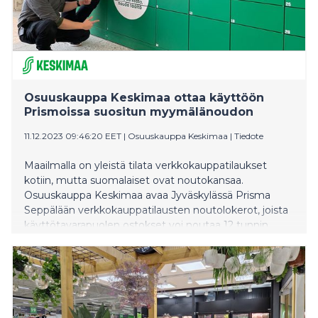
Osuuskauppa Keskimaa ottaa käyttöön
Prismoissa suositun myymälänoudon
11.12.2023 09:46:20 EET
|
Osuuskauppa Keskimaa
|
Tiedote
Maailmalla on yleistä tilata verkkokauppatilaukset
kotiin, mutta suomalaiset ovat noutokansaa.
Osuuskauppa Keskimaa avaa Jyväskylässä Prisma
Seppälään verkkokauppatilausten noutolokerot, joista
käyttötavarapuolen ostokset voi noutaa 12 tunnin
kuluttua tilauksesta. Myymälänoudot laajenevat jo
tammikuun aikana Prisma Keljoon ja Prisma
Palokkaan.