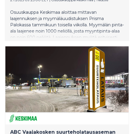
Osuuskauppa Keskimaa aloittaa mittavan
laajennuksen ja myymäläuudistuksen Prisma
Palokassa tammikuun toisella viikolla. Myymälän pinta-
ala laajenee noin 1000 neliöllä, josta myyntipinta-alaa
on noin 600 neliötä. Laajennuksen myötä erityisesti
päivittäistavarapuoli kasvaa entisestään. Myymälän
laajennus valmistuu huhtikuussa 2025.
ABC Vaajakosken suurteholatausaseman