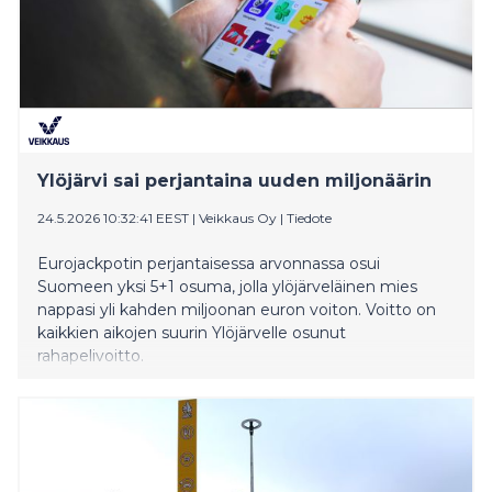
Ylöjärvi sai perjantaina uuden miljonäärin
24.5.2026 10:32:41 EEST
|
Veikkaus Oy
|
Tiedote
Eurojackpotin perjantaisessa arvonnassa osui
Suomeen yksi 5+1 osuma, jolla ylöjärveläinen mies
nappasi yli kahden miljoonan euron voiton. Voitto on
kaikkien aikojen suurin Ylöjärvelle osunut
rahapelivoitto.