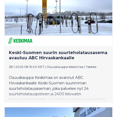
Keski-Suomen suurin suurteholatausasema
avautuu ABC Hirvaskankaalle
28.1.2026 08:15:00 EET
|
Osuuskauppa Keskimaa
|
Tiedote
Osuuskauppa Keskimaa on avannut ABC
Hirvaskankaalle Keski-Suomen suurimman
suurteholatausaseman, joka palvelee nyt 24
suurteholatauspisteen ja 2400 kilowatin
kokonaistehon lisäksi autoilijoita ympärivuorokautisilla,
matkantekoa tukevilla palveluilla.