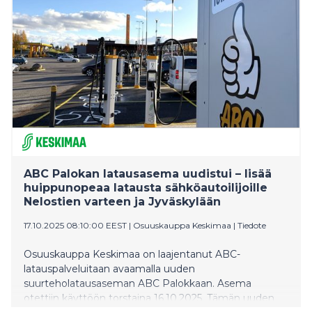
ABC Palokan latausasema uudistui – lisää
huippunopeaa latausta sähköautoilijoille
Nelostien varteen ja Jyväskylään
17.10.2025 08:10:00 EEST
|
Osuuskauppa Keskimaa
|
Tiedote
Osuuskauppa Keskimaa on laajentanut ABC-
latauspalveluitaan avaamalla uuden
suurteholatausaseman ABC Palokkaan. Asema
otettiin käyttöön torstaina 16.10.2025. Tämän uuden