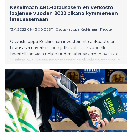
Keskimaan ABC-latausasemien verkosto
laajenee vuoden 2022 aikana kymmeneen
latausasemaan
13.4.2022 09:45:00 EEST
|
Osuuskauppa Keskimaa
|
Tiedote
Osuuskauppa Keskimaan investoinnit sähköautojen
latausasemaverkostoon jatkuvat. Tälle vuodelle
tavoitellaan vielä neljän uuden latausaseman avausta.
Uusissa avauksissa panostetaan asiakkaiden toivomiin
suurteholatauspisteisiin.