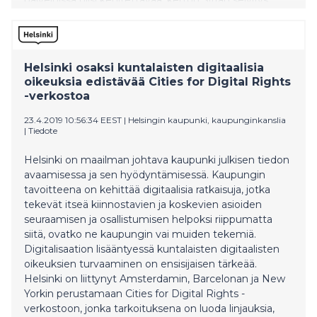
Helsinki osaksi kuntalaisten digitaalisia
oikeuksia edistävää Cities for Digital Rights
-verkostoa
23.4.2019 10:56:34 EEST
|
Helsingin kaupunki, kaupunginkanslia
|
Tiedote
Helsinki on maailman johtava kaupunki julkisen tiedon
avaamisessa ja sen hyödyntämisessä. Kaupungin
tavoitteena on kehittää digitaalisia ratkaisuja, jotka
tekevät itseä kiinnostavien ja koskevien asioiden
seuraamisen ja osallistumisen helpoksi riippumatta
siitä, ovatko ne kaupungin vai muiden tekemiä.
Digitalisaation lisääntyessä kuntalaisten digitaalisten
oikeuksien turvaaminen on ensisijaisen tärkeää.
Helsinki on liittynyt Amsterdamin, Barcelonan ja New
Yorkin perustamaan Cities for Digital Rights -
verkostoon, jonka tarkoituksena on luoda linjauksia,