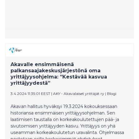
Akavalle ensimmäisenä
palkansaajakeskusjärjestönä oma
yrittäjyysohjelma: ”Kestävää kasvua
yrittäjyydestä”
3.4.2024 11:35:01 EEST
|
AKY - Akavalaiset yrittäjät ry
|
Blogi
Akavan hallitus hyväksyi 19.3.2024 kokouksessaan
historiansa ensimmäisen yrittäjyysohjelman. Sen
laatimisen taustalla on korkeakoulutettujen pää- ja
sivutoimisen yrittäjyyden kasvu. Yrittäjyys on yhä
useamman korkeakoulutetun uravalinta. Ohjelmassa
nostetaan esille keskeisimmät ehdotukset