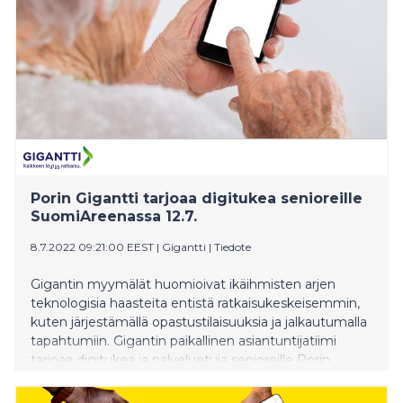
puutteelliset taidot ja resurssit voivat johtaa jopa
digitaaliseen syrjäytymiseen. Gigantti haluaa kaventaa
digikuiluja niin jokapäiväisessä asiakaspalvelutyössä,
paikallisilla lahjoituksilla, kuin yhteistyössä Pelastakaa
lapset -järjestön ja Kaikille kone -toiminnan kanssa.
Porin Gigantti tarjoaa digitukea senioreille
SuomiAreenassa 12.7.
8.7.2022 09:21:00 EEST
|
Gigantti
|
Tiedote
Gigantin myymälät huomioivat ikäihmisten arjen
teknologisia haasteita entistä ratkaisukeskeisemmin,
kuten järjestämällä opastustilaisuuksia ja jalkautumalla
tapahtumiin. Gigantin paikallinen asiantuntijatiimi
tarjoaa digitukea ja palveluetuja senioreille Porin
SuomiAreenassa, vanhusseurapalvelu Seuranan-
osastolla torstaina 12.7. kello 14 (ranta-alue).