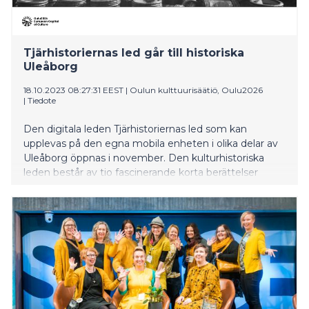
Tjärhistoriernas led går till historiska
Uleåborg
18.10.2023 08:27:31 EEST
|
Oulun kulttuurisäätiö, Oulu2026
|
Tiedote
Den digitala leden Tjärhistoriernas led som kan
upplevas på den egna mobila enheten i olika delar av
Uleåborg öppnas i november. Den kulturhistoriska
leden består av tio fascinerande korta berättelser
skrivna av författaren Katariina Vuori. Berättelserna är
baserade på autentiska platser, händelser och
personer från tjärhandels guldålder i Uleåborg.