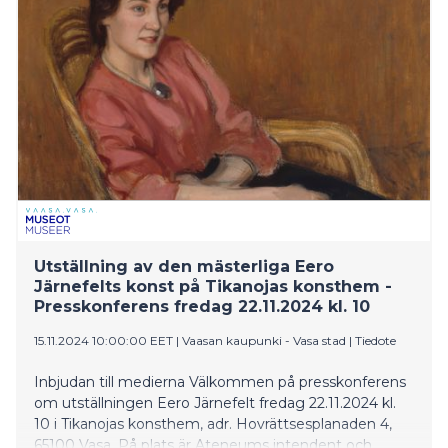
Utställning av den mästerliga Eero
Järnefelts konst på Tikanojas konsthem -
Presskonferens fredag 22.11.2024 kl. 10
15.11.2024 10:00:00 EET
|
Vaasan kaupunki - Vasa stad
|
Tiedote
Inbjudan till medierna Välkommen på presskonferens
om utställningen Eero Järnefelt fredag 22.11.2024 kl.
10 i Tikanojas konsthem, adr. Hovrättsesplanaden 4,
65100 Vasa. På plats är Ateneums intendent och