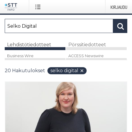
KIRJAUDU
Lehdistötiedotteet
Pörssitiedotteet
Business Wire
ACCESS Newswire
20
Hakutulokset
selko digital