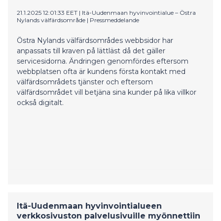
21.1.2025 12:01:33 EET
|
Itä-Uudenmaan hyvinvointialue – Östra
Nylands välfärdsområde
|
Pressmeddelande
Östra Nylands välfärdsområdes webbsidor har
anpassats till kraven på lättläst då det gäller
servicesidorna. Ändringen genomfördes eftersom
webbplatsen ofta är kundens första kontakt med
välfärdsområdets tjänster och eftersom
välfärdsområdet vill betjäna sina kunder på lika villkor
också digitalt.
Itä-Uudenmaan hyvinvointialueen
verkkosivuston palvelusivuille myönnettiin