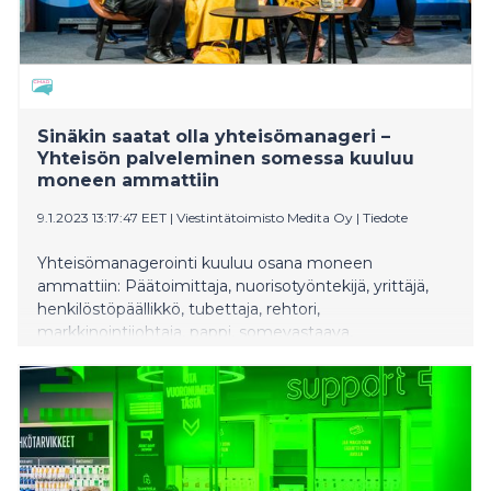
Sinäkin saatat olla yhteisömanageri –
Yhteisön palveleminen somessa kuuluu
moneen ammattiin
9.1.2023 13:17:47 EET
|
Viestintätoimisto Medita Oy
|
Tiedote
Yhteisömanagerointi kuuluu osana moneen
ammattiin: Päätoimittaja, nuorisotyöntekijä, yrittäjä,
henkilöstöpäällikkö, tubettaja, rehtori,
markkinointijohtaja, pappi, somevastaava,
yhteisömanagereille vuotuista CMADFI-seminaaria
järjestävä Johanna Janhonen luettelee. – Kaikki
yhteisömanagerit eivät vieläkään tunnista omasta
työstään tätä roolia, vaikka olemme yrittäneet tuoda
tehtävää esiin jo 11 vuoden ajan tämän teemapäivän
kautta.