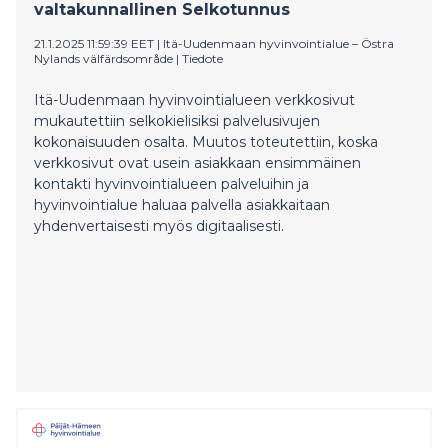
valtakunnallinen Selkotunnus
21.1.2025 11:59:39 EET
|
Itä-Uudenmaan hyvinvointialue – Östra
Nylands välfärdsområde
|
Tiedote
Itä-Uudenmaan hyvinvointialueen verkkosivut
mukautettiin selkokielisiksi palvelusivujen
kokonaisuuden osalta. Muutos toteutettiin, koska
verkkosivut ovat usein asiakkaan ensimmäinen
kontakti hyvinvointialueen palveluihin ja
hyvinvointialue haluaa palvella asiakkaitaan
yhdenvertaisesti myös digitaalisesti.