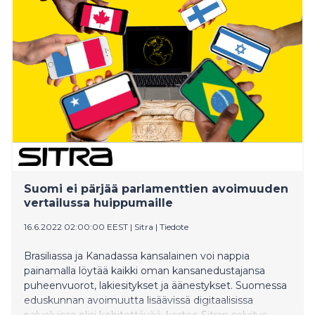
Suomi ei pärjää parlamenttien avoimuuden
vertailussa huippumaille
16.6.2022 02:00:00 EEST
|
Sitra
|
Tiedote
Brasiliassa ja Kanadassa kansalainen voi nappia
painamalla löytää kaikki oman kansanedustajansa
puheenvuorot, lakiesitykset ja äänestykset. Suomessa
eduskunnan avoimuutta lisäävissä digitaalisissa
palveluissa olisi kehitettävää, kertoo Sitran selvitys.