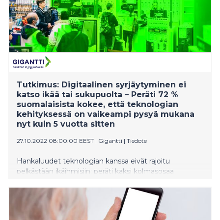
Tutkimus: Digitaalinen syrjäytyminen ei
katso ikää tai sukupuolta – Peräti 72 %
suomalaisista kokee, että teknologian
kehityksessä on vaikeampi pysyä mukana
nyt kuin 5 vuotta sitten
27.10.2022 08:00:00 EEST
|
Gigantti
|
Tiedote
Hankaluudet teknologian kanssa eivät rajoitu
pelkästään ikäihmisiin: peräti kaksi kolmasosaa
suomalaisista on huolissaan omista taidoistaan
teknologian kehittyessä. Digikuilut voivat erottaa
toisistaan niin vanhempia ja lapsia, kuin repiä ihmisten
välille teknologisia luokkaeroja. Pahimmillaan