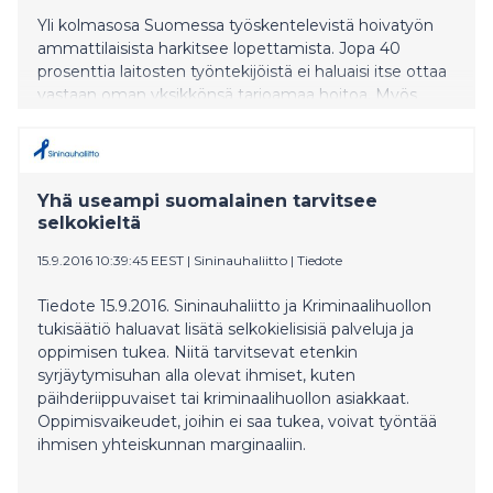
Yli kolmasosa Suomessa työskentelevistä hoivatyön
ammattilaisista harkitsee lopettamista. Jopa 40
prosenttia laitosten työntekijöistä ei haluaisi itse ottaa
vastaan oman yksikkönsä tarjoamaa hoitoa. Myös
uusien ammattilaisten koulutukseen liittyy haasteita.
Tampereella juuri päättyneellä koulutuspilotilla
ratkottiin niistä yhtä: kuinka hoivatyöhön
motivoituneita maahanmuuttajia voitaisiin auttaa
Yhä useampi suomalainen tarvitsee
nykyistä nopeammin hyvää suomen kieltä
selkokieltä
edellyttäviin alan ammatteihin?
15.9.2016 10:39:45 EEST
|
Sininauhaliitto
|
Tiedote
Tiedote 15.9.2016. Sininauhaliitto ja Kriminaalihuollon
tukisäätiö haluavat lisätä selkokielisisiä palveluja ja
oppimisen tukea. Niitä tarvitsevat etenkin
syrjäytymisuhan alla olevat ihmiset, kuten
päihderiippuvaiset tai kriminaalihuollon asiakkaat.
Oppimisvaikeudet, joihin ei saa tukea, voivat työntää
ihmisen yhteiskunnan marginaaliin.