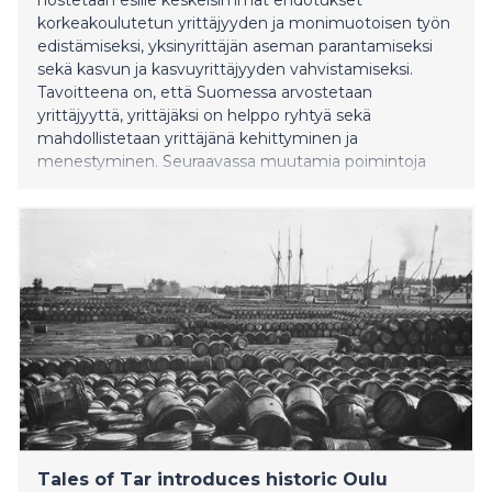
korkeakoulutetun yrittäjyyden ja monimuotoisen työn
edistämiseksi, yksinyrittäjän aseman parantamiseksi
sekä kasvun ja kasvuyrittäjyyden vahvistamiseksi.
Tavoitteena on, että Suomessa arvostetaan
yrittäjyyttä, yrittäjäksi on helppo ryhtyä sekä
mahdollistetaan yrittäjänä kehittyminen ja
menestyminen. Seuraavassa muutamia poimintoja
ohjelmasta.
Tales of Tar introduces historic Oulu