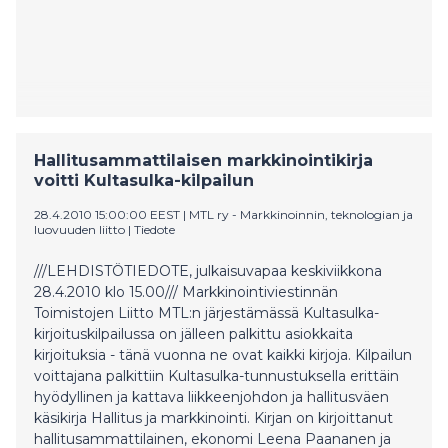
Hallitusammattilaisen markkinointikirja
voitti Kultasulka-kilpailun
28.4.2010 15:00:00 EEST
|
MTL ry - Markkinoinnin, teknologian ja
luovuuden liitto
|
Tiedote
///LEHDISTÖTIEDOTE, julkaisuvapaa keskiviikkona
28.4.2010 klo 15.00/// Markkinointiviestinnän
Toimistojen Liitto MTL:n järjestämässä Kultasulka-
kirjoituskilpailussa on jälleen palkittu asiokkaita
kirjoituksia - tänä vuonna ne ovat kaikki kirjoja. Kilpailun
voittajana palkittiin Kultasulka-tunnustuksella erittäin
hyödyllinen ja kattava liikkeenjohdon ja hallitusväen
käsikirja Hallitus ja markkinointi. Kirjan on kirjoittanut
hallitusammattilainen, ekonomi Leena Paananen ja