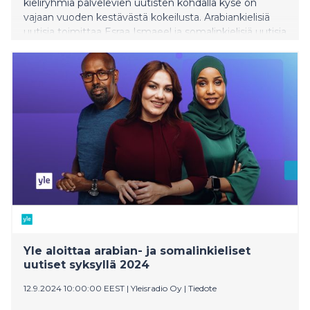
kieliryhmiä palvelevien uutisten kohdalla kyse on
vajaan vuoden kestävästä kokeilusta. Arabiankielisiä
uutisia toimittaa Esraa Ismaeel ja somalinkielisiä uutisia
puolestaan toimittajat Wali Hashi sekä Horio
Abdulkadir.
Yle aloittaa arabian- ja somalinkieliset
uutiset syksyllä 2024
12.9.2024 10:00:00 EEST
|
Yleisradio Oy
|
Tiedote