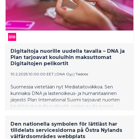
kanssa.
Digitaitoja nuorille uudella tavalla – DNA ja
Plan tarjoavat kouluihin maksuttomat
Digitaitojen pelikortit
10.2.2025 10:00:00 EET
|
DNA Oyj
|
Tiedote
Suomessa vietetään nyt Mediataitoviikkoa. Sen
kunniaksi DNA ja lastenoikeus- ja humanitaarinen
järjestö Plan International Suomi tarjoavat nuorten
käyttöön kouluille pelikortit, joiden avulla nuoret
saadaan keskustelemaan digitaidoista ja netin
pelisäännöistä hauskalla ja osallistavalla tavalla.
Den nationella symbolen för lättläst har
tilldelats servicesidorna på Östra Nylands
välfärdsområdes webbplats