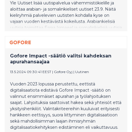
Yle Uutiset lisää uutispalvelua vähemmistökielille ja
aloittaa arabian- ja somalinkieliset uutiset 23.9. Näitä
kieliryhmiä palvelevien uutisten kohdalla kyse on
vajaan vuoden kestävästä kokeilusta. Arabiankielisiä
uutisia toimittaa Esraa Ismaeel ja somalinkielisiä uutisia
puolestaan toimittajat Wali Hashi sekä Horio
Abdulkadir.
Gofore Impact -säätiö valitsi kahdeksan
apurahansaajaa
13.5.2024 09:30:41 EEST
|
Gofore Oyj
|
Uutinen
Vuoden 2023 lopussa perustettu, eettistä
digitalisaatiota edistävä Gofore Impact -säätiö on
valinnut ensimmäiset apurahan ja työlahjoituksen
saajat. Lahjoituksia saattoivat hakea sekä yhteisöt että
yksityishenkilöt. Valintakriteereihin kuuluivat erityisesti
hankkeen eettisyys, suora liittyminen digitalisaatioon
sekä mahdollisimman laajan ihmisryhmän
digitalisaatiokehityksen edistäminen eli vaikuttavuus.