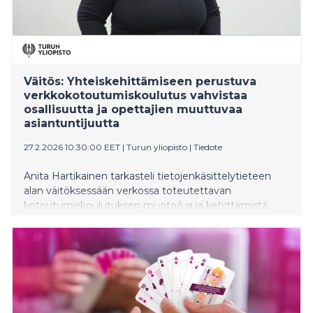
Väitös: Yhteiskehittämiseen perustuva
verkkokotoutumiskoulutus vahvistaa
osallisuutta ja opettajien muuttuvaa
asiantuntijuutta
27.2.2026 10:30:00 EET
|
Turun yliopisto
|
Tiedote
Anita Hartikainen tarkasteli tietojenkäsittelytieteen
alan väitöksessään verkossa toteutettavan
kotoutumiskoulutuksen muotoilua ja kehittämistä.
Parhaimmillaan verkkokoulutus voi tukea hyvin
erilaisista taustoista tulevien maahanmuuttajien
kotoutumista, osallisuutta ja työllistymistä.
Onnistuminen edellyttää opettajilta kykyä rakentaa
merkityksellistä vuorovaikutusta
teknologiavälitteisessä ympäristössä ja kehittää
koulutusta aktiivisesti yhdessä muiden toimijoiden