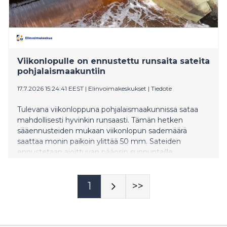
Viikonlopulle on ennustettu runsaita sateita
pohjalaismaakuntiin
17.7.2026 15:24:41 EEST
|
Elinvoimakeskukset
|
Tiedote
Tulevana viikonloppuna pohjalaismaakunnissa sataa
mahdollisesti hyvinkin runsaasti. Tämän hetken
sääennusteiden mukaan viikonlopun sademäärä
saattaa monin paikoin ylittää 50 mm. Sateiden
ennustetaan ajoittuvan pääosin sunnuntaille.
1
>>