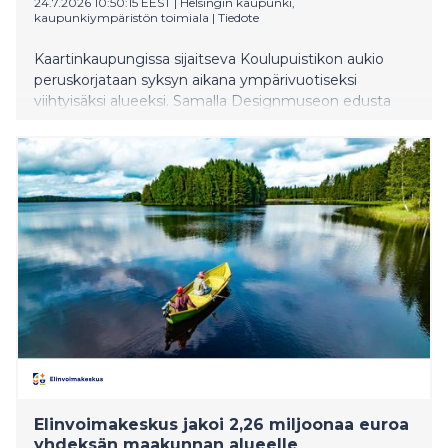
24.7.2026 10:50:15 EEST
|
Helsingin kaupunki,
kaupunkiympäristön toimiala
|
Tiedote
Kaartinkaupungissa sijaitseva Koulupuistikon aukio
peruskorjataan syksyn aikana ympärivuotiseksi
viihtyisäksi alueeksi. Samalla Designmuseon edusta
Korkeavuorenkadulla ja Merimiehenkadulla
rauhoitetaan aiempaa kävelijäystävällisemmäksi, ja
katujen kunnallistekniikkaa uusitaan.
Elinvoimakeskus jakoi 2,26 miljoonaa euroa
yhdeksän maakunnan alueelle