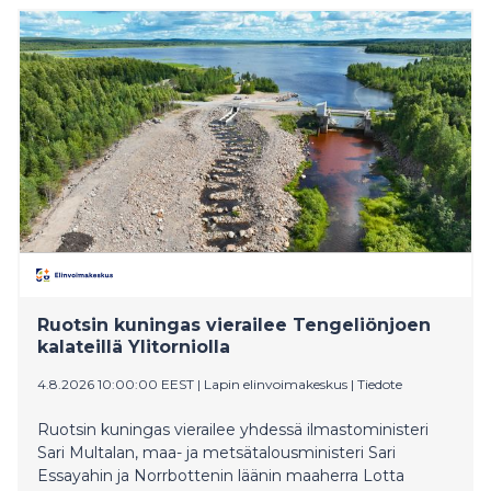
Ruotsin kuningas vierailee Tengeliönjoen
kalateillä Ylitorniolla
4.8.2026 10:00:00 EEST
|
Lapin elinvoimakeskus
|
Tiedote
Ruotsin kuningas vierailee yhdessä ilmastoministeri
Sari Multalan, maa- ja metsätalousministeri Sari
Essayahin ja Norrbottenin läänin maaherra Lotta