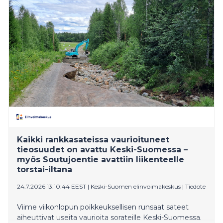
taimenen elinympäristöjä Satakunnan ainoassa jäljellä
olevassa raakkujoessa. Kunnostuksen aikana
järjestetään mediapäivä 6.8.2026, jolloin kunnostuksia
voi tulla seuraamaan.
Kaikki rankkasateissa vaurioituneet
tieosuudet on avattu Keski-Suomessa –
myös Soutujoentie avattiin liikenteelle
torstai-iltana
24.7.2026 13:10:44 EEST
|
Keski-Suomen elinvoimakeskus
|
Tiedote
Viime viikonlopun poikkeuksellisen runsaat sateet
aiheuttivat useita vaurioita sorateille Keski-Suomessa.