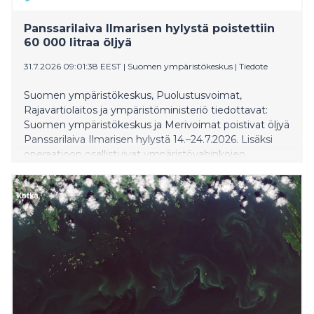
alle. Kisoihin lähdetään luottavaisin mielin. Tavoitteena
on tuoda kilpailuihin sama vauhti ja tekemisen taso,
Panssarilaiva Ilmarisen hylystä poistettiin
joka on löydetty treeneissä. On ollut hienoa pääst
60 000 litraa öljyä
31.7.2026 09:01:38 EEST
|
Suomen ympäristökeskus
|
Tiedote
Suomen ympäristökeskus, Puolustusvoimat,
Rajavartiolaitos ja ympäristöministeriö tiedottavat:
Suomen ympäristökeskus ja Merivoimat poistivat öljyä
Panssarilaiva Ilmarisen hylystä 14.–24.7.2026. Lisäksi
operaatioon osallistuivat ympäristövahinkojen
torjuntaan varautunut Rajavartiolaitos ja
Sukelluslääketieteen keskus. Kahden viikon aikana
Ilmarisen tankeista saatiin talteen noin 60 000 litraa
öljyä, mutta kokonaan hylkyä ei vielä saatu
tyhjennettyä. Kovan aallokon takia työ jouduttiin välillä
keskeyttämään.