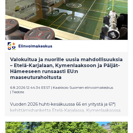
Valokuitua ja nuorille uusia mahdollisuuksia
– Etelä-Karjalaan, Kymenlaaksoon ja Päijät-
Hämeeseen runsaasti EU:n
maaseuturahoitusta
6.8.2026 12:44:34 EEST
|
Kaakkois-Suomen elinvoimakeskus
|
Tiedote
Vuoden 2026 huhti-kesäkuussa 66 eri yritystä ja 61*)
kehittämishanketta Etelä-Karjalassa, Kymenlaaksossa
ja Päijät-Hämeessä sai EU:n maaseuturahoitusta
Kaakkois-Suomen elinvoimakeskuksen ja Leader-
ryhmien kautta. Yritysten investointeja ja