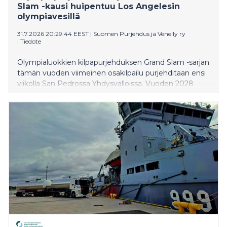
Slam -kausi huipentuu Los Angelesin
olympiavesillä
31.7.2026 20:29:44 EEST
|
Suomen Purjehdus ja Veneily ry
|
Tiedote
Olympialuokkien kilpapurjehduksen Grand Slam -sarjan
tämän vuoden viimeinen osakilpailu purjehditaan ensi
viikolla San Pedrossa Yhdysvalloissa. Vuoden 2028
olympialaisten purjehdusnäyttämönä toimiva San
Pedro tunnetaan tasaisista länsituulistaan ja pitkistä
perinteistään kansainvälisten purjehduskilpailujen
isäntäkaupunkina. Suomalaispurjehtijoista mukana
ovat Akseli Keskinen ja Katariina Roihu Nacra 17 -
veneluokassa. He ovat päässeet ottamaan tuntumaa
olosuhteisiin jo harjoitusten aikana. – Treeniviikko on
sujunut lupaavasti, ja olemme päässeet tutustumaan
kisapaikan olosuhteisiin kattavasti. Veneen vauhti on
tuntunut hyvältä, ja joka päivä iltapäivällä noin kolmen
aikaan nouseva tuuli on tarjonnut erinomaiset puitteet
harjoittelulle. Olemme saaneet hyödynnettyä jokaisen
purjehduspäivän ja kerättyä paljon laadukkaita toistoja