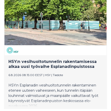
kehittämistoimia rahoitettiin yhteensä lähes 800 000
eurolla ja kehittämishankkeita runsaalla 2,8 miljoonalla
eurolla.
HSY:n vesihuoltotunnelin rakentamisessa
alkaa uusi työvaihe Esplanadinpuistossa
6.8.2026 08:15:00 EEST
|
HSY
|
Tiedote
HSY:n Esplanadin vesihuoltotunnelin rakentaminen
etenee uuteen vaiheeseen, kun tunnelin itäpään
louhinnat valmistuvat ja maanpäälle vaikuttavat työt
käynnistyvät Esplanadinpuiston keskiosassa elo-
syyskuussa 2026.