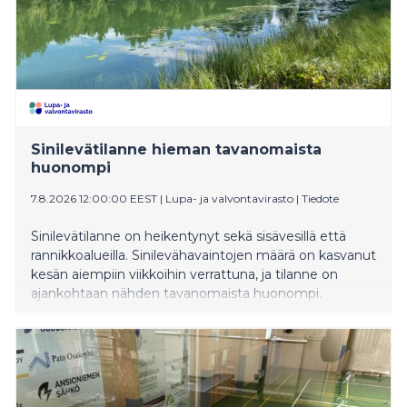
niitäkin pitää vähän harjoitella, mikä näkyi tänään. Los
Angelesin olympialaisten kisapaikkana toimiva San
Pedro suomalaiskaksikon mieleen. – Meillä oli hauska
kisa ylipäätään. Täällä on hienoa purjehtia. Lämmintä
on vähän yli 30 astetta, ja vesi on lämmintä. Välillä
tuulee vähän enemmän, välillä vähemmän ja on
haastava aallokko, joten mikäs siinä on purjehtiessa.
Sinilevätilanne hieman tavanomaista
huonompi
7.8.2026 12:00:00 EEST
|
Lupa- ja valvontavirasto
|
Tiedote
Sinilevätilanne on heikentynyt sekä sisävesillä että
rannikkoalueilla. Sinilevähavaintojen määrä on kasvanut
kesän aiempiin viikkoihin verrattuna, ja tilanne on
ajankohtaan nähden tavanomaista huonompi.