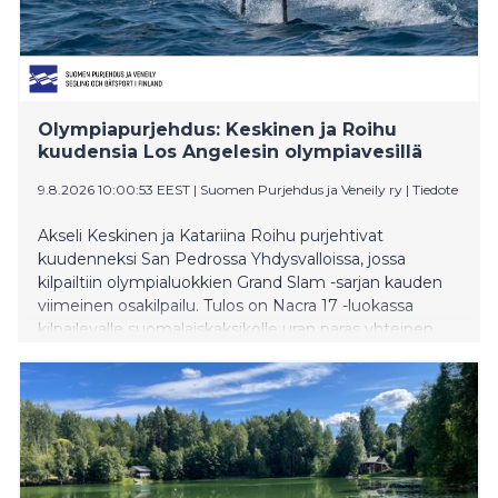
Olympiapurjehdus: Keskinen ja Roihu
kuudensia Los Angelesin olympiavesillä
9.8.2026 10:00:53 EEST
|
Suomen Purjehdus ja Veneily ry
|
Tiedote
Akseli Keskinen ja Katariina Roihu purjehtivat
kuudenneksi San Pedrossa Yhdysvalloissa, jossa
kilpailtiin olympialuokkien Grand Slam -sarjan kauden
viimeinen osakilpailu. Tulos on Nacra 17 -luokassa
kilpailevalle suomalaiskaksikolle uran paras yhteinen
sijoitus. Keskinen ja Roihu purjehtivat läpi kilpailun
tasaisesti ja onnistuivat pitämään vauhtinsa myös
ratkaisuhetkillä. Taakse jäivät muun muassa Pariisin
olympialaisten hopea- ja pronssimitalistit. – Oli hyvä
päivä. Tuuli aika kovaa ja oli flätti vesi. Kryssivauhti oli
meillä tosi hyvä, lensseillä pitää vielä vähän parantaa.
Täältä mennään kotiin tekemään teknisiä juttuja,