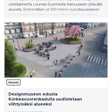
vesitilannetta Lounais-Suomesta Kainuuseen yltävällä
alueella. Enimmillään yli 100 mm:n vuorokausisateet
ovat nostaneet viime päivien aikana monen pienen
järven vedenkorkeutta yli 50 cm ja suuria järviä 20–30
cm.
Designmuseon edusta
Korkeavuorenkadulla uudistetaan
viihtyisäksi alueeksi