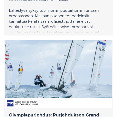
Lähestyvä syksy tuo moniin puutarhoihin runsaan
omenasadon. Maahan pudonneet hedelmät
kannattaa kerätä säännöllisesti, jotta ne eivät
houkuttele rottia. Syömäkelpoiset omenat voi
hyödyntää itse tai antaa eteenpäin, ja suuremmat
määrät huonokuntoisia omenoita voi tuoda HSY:n
Sortti-asemille.
Olympiapurjehdus: Purjehduksen Grand