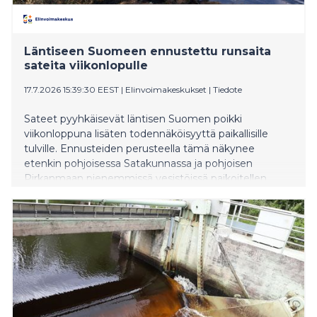
Läntiseen Suomeen ennustettu runsaita
sateita viikonlopulle
17.7.2026 15:39:30 EEST
|
Elinvoimakeskukset
|
Tiedote
Sateet pyyhkäisevät läntisen Suomen poikki
viikonloppuna lisäten todennäköisyyttä paikallisille
tulville. Ennusteiden perusteella tämä näkynee
etenkin pohjoisessa Satakunnassa ja pohjoisen
Pirkanmaan pienemmissä vesistöissä paikoitellen
nousevina vedenpintoina ja jokien voimakkaina
virtauksina. Esimerkiksi Kankaanpään ja Parkanon
seuduille ennustetaan jopa yli 50 mm sadekertymiä
viikonlopun aikana.