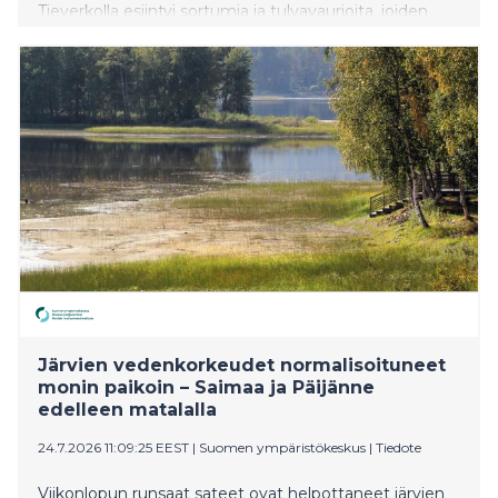
Tieverkolla esiintyi sortumia ja tulvavaurioita, joiden
vuoksi useita tieosuuksia jouduttiin sulkemaan
liikenteeltä turvallisuussyistä. Nyt kaikki suljettuina
olleet tieosuudet on saatu avattua liikenteelle. Alueen
sorateillä on edelleen pienempiä vaurioita, joiden
korjaamista jatketaan.
Järvien vedenkorkeudet normalisoituneet
monin paikoin – Saimaa ja Päijänne
edelleen matalalla
24.7.2026 11:09:25 EEST
|
Suomen ympäristökeskus
|
Tiedote
Viikonlopun runsaat sateet ovat helpottaneet järvien