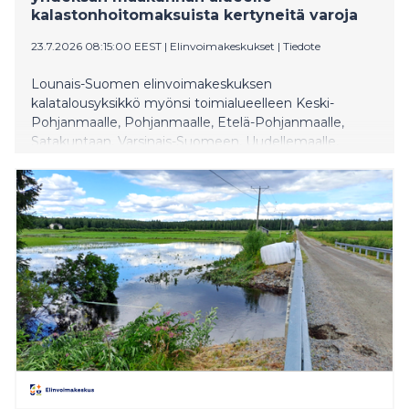
kalastonhoitomaksuista kertyneitä varoja
23.7.2026 08:15:00 EEST
|
Elinvoimakeskukset
|
Tiedote
Lounais-Suomen elinvoimakeskuksen
kalatalousyksikkö myönsi toimialueelleen Keski-
Pohjanmaalle, Pohjanmaalle, Etelä-Pohjanmaalle,
Satakuntaan, Varsinais-Suomeen, Uudellemaalle,
Päijät-Hämeeseen, Kymenlaaksoon ja Etelä-Karjalaan
yhteensä noin 2,26 miljoonaa euroa kalatalouden
edistämisvaroja. Varat ovat kertyneet kalastajien
maksamista valtion kalastonhoitomaksuista.