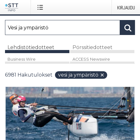
KIRJAUDU
Lehdistötiedotteet
Pörssitiedotteet
Business Wire
ACCESS Newswire
6981
Hakutulokset
vesi ja ympäristö