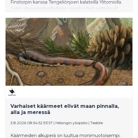
Finstorpin kanssa Tengeliönjoen kalateillä Ylitorniolla.
Lapin elinvoimakeskuksen asiantuntijat esittelevät
Lapin elinvoimakeskuksen rakennuttamia kalateitä ja
virtavesikunnostuskohteita arvovieraille.
Varhaiset käärmeet elivät maan pinnalla,
alla ja meressä
3.8.2026 08:54:52 EEST
|
Helsingin yliopisto
|
Tiedote
Käärmeiden alkuperä on luultua monimuotoisempi.