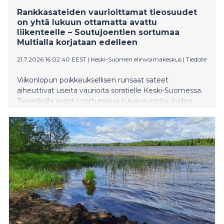
Rankkasateiden vaurioittamat tieosuudet
on yhtä lukuun ottamatta avattu
liikenteelle – Soutujoentien sortumaa
Multialla korjataan edelleen
21.7.2026 16:02:40 EEST
|
Keski-Suomen elinvoimakeskus
|
Tiedote
Viikonlopun poikkeuksellisen runsaat sateet
aiheuttivat useita vaurioita soratielle Keski-Suomessa.
Tieverkolla esiintyi sortumia ja tulvavaurioita, joiden
vuoksi useita tieosuuksia jouduttiin sulkemaan
liikenteeltä turvallisuussyistä. Nyt lähes kaikki
tieosuudet on saatu avattua liikenteelle. Vain Multialla
sijaitseva Soutujoentie (tie 16517) on edelleen
suljettuna.