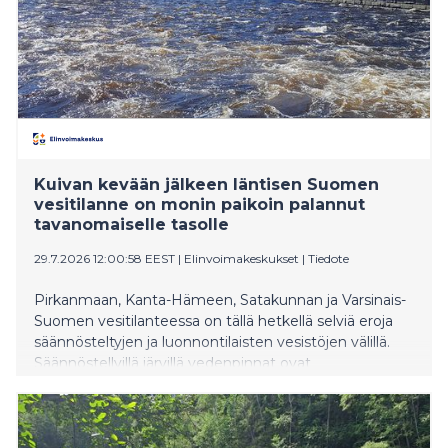
Kuivan kevään jälkeen läntisen Suomen
vesitilanne on monin paikoin palannut
tavanomaiselle tasolle
29.7.2026 12:00:58 EEST
|
Elinvoimakeskukset
|
Tiedote
Pirkanmaan, Kanta-Hämeen, Satakunnan ja Varsinais-
Suomen vesitilanteessa on tällä hetkellä selviä eroja
säännösteltyjen ja luonnontilaisten vesistöjen välillä.
Säännöstellyillä järvillä vedenpinnat ovat
tavanomaisella tasolla kun taas luonnontilaisten järvien
pinnat ovat edelleen pääosin tavanomaista alempana
ajankohtaan nähden. Paikoin vedenkorkeudet ovat
kuitenkin viimeaikaisten sateiden myötä palautuneet