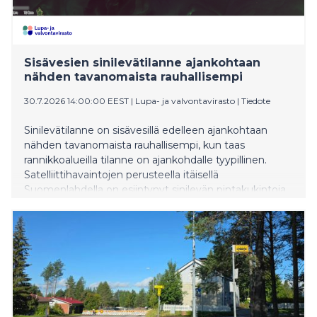
Sisävesien sinilevätilanne ajankohtaan
nähden tavanomaista rauhallisempi
30.7.2026 14:00:00 EEST
|
Lupa- ja valvontavirasto
|
Tiedote
Sinilevätilanne on sisävesillä edelleen ajankohtaan
nähden tavanomaista rauhallisempi, kun taas
rannikkoalueilla tilanne on ajankohdalle tyypillinen.
Satelliittihavaintojen perusteella itäisellä
Suomenlahdella on esiintynyt sinilevän pintakukintoja.