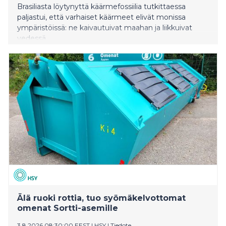
Brasiliasta löytynyttä käärmefossiilia tutkittaessa
paljastui, että varhaiset käärmeet elivät monissa
ympäristöissä: ne kaivautuivat maahan ja liikkuivat
vedessä.
Älä ruoki rottia, tuo syömäkelvottomat
omenat Sortti-asemille
3.8.2026 08:30:00 EEST
|
HSY
|
Tiedote