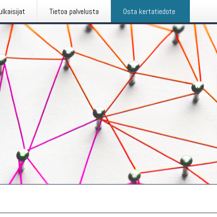
ulkaisijat
Tietoa palvelusta
Osta kertatiedote