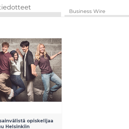
tiedotteet
Business Wire
sainvälistä opiskelijaa
uu Helsinkiin