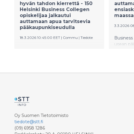
hyvän tahdon kierrettä - 150
auttama
Helsinki Business Collegen
ensiask
opiskelijaa jalkautui
maassa
auttamaan apua tarvitsevia
3.3.2026 0
pääkaupunkiseudulla
18.3.2026 10:45:00 EET
|
Commu
|
Tiedote
Business 
usean päi
Helsinki Business College ja
opiskelija
auttamisen sovellus Commu
vapaaehto
järjestivät keskiviikkona 11.3.
Helsinkiä.
poikkeuksellinen vapaaehtoispäivän,
vuotiaita
kun 150 kansainvälisen seminaarin
ensimmäi
opiskelijaa osallistui
ja vapaae
vapaaehtoistoimintaan eri puolilla
maassa. P
pääkaupunkiseutua. Monille päivä oli
jalkautuv
heidän elämänsä ensimmäinen
auttamaan
kokemus vapaaehtoistyöstä, vieläpä
järjestely-
vieraassa maassa.
ruokajake
Oy Suomen Tietotoimisto
muissa ta
tiedote@stt.fi
(09) 6958 1286