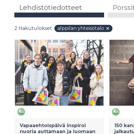
Lehdistötiedotteet
Pörssi
2
Hakutulokset
alppilan yhteisötalo
Vapaaehtoispäivä inspiroi
150 kan
nuoria auttamaan ja luomaan
jalkaut