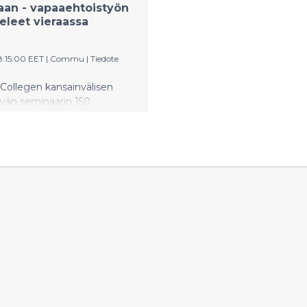
an - vapaaehtoistyön
eleet vieraassa
8:15:00 EET
|
Commu
|
Tiedote
Collegen kansainvälisen
vän seminaarin 150
a osallistuu keskiviikkona 11.3.
istoimintaan eri puolilla
 Opiskelijat ovat noin 15-20-
, ja monille kyseessä on aivan
nen kokemus auttamisesta
htoistyöstä, vieläpä vieraassa
äivän aikana opiskelijat
at yli 20 eri kohteeseen
 esimerkiksi pakkaus-,
 ja lajittelutehtävissä,
lussa, lipaskeräyksissä sekä
lkootehtävissä.