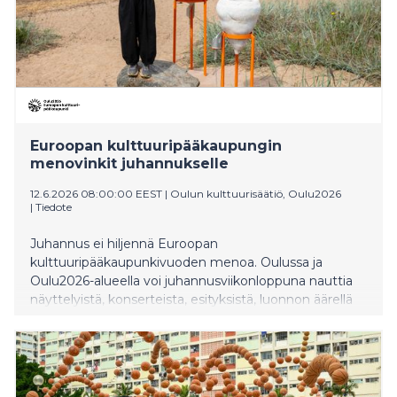
Euroopan kulttuuripääkaupungin
menovinkit juhannukselle
12.6.2026 08:00:00 EEST
|
Oulun kulttuurisäätiö, Oulu2026
|
Tiedote
Juhannus ei hiljennä Euroopan
kulttuuripääkaupunkivuoden menoa. Oulussa ja
Oulu2026-alueella voi juhannusviikonloppuna nauttia
näyttelyistä, konserteista, esityksistä, luonnon äärellä
koettavasta taiteesta sekä perinteisistä
juhannusjuhlista.