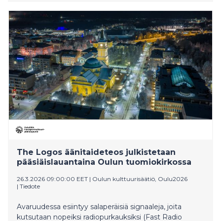
den brittisk-tyske Andrew Melchior, skapat av signaler
från rymden.
The Logos äänitaideteos julkistetaan
pääsiäislauantaina Oulun tuomiokirkossa
26.3.2026 09:00:00 EET
|
Oulun kulttuurisäätiö, Oulu2026
|
Tiedote
Avaruudessa esiintyy salaperäisiä signaaleja, joita
kutsutaan nopeiksi radiopurkauksiksi (Fast Radio