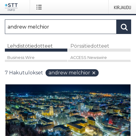
KIRJAUDU
Lehdistötiedotteet
Pörssitiedotteet
Business Wire
ACCESS Newswire
7
Hakutulokset
andrew melchior