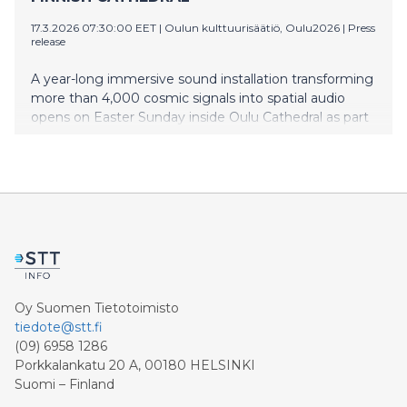
17.3.2026 07:30:00 EET
|
Oulun kulttuurisäätiö, Oulu2026
|
Press
release
A year-long immersive sound installation transforming
more than 4,000 cosmic signals into spatial audio
opens on Easter Sunday inside Oulu Cathedral as part
of Oulu2026 European Capital of Culture. The Logos,
created by artist and creative technologist Andrew
Melchior — whose work has previously spanned
projects with David Bowie, Björk and Massive Attack
— in collaboration with MIT astrophysicist Kiyoshi
Masui, philosopher Timothy Morton and Oulu
Cathedral Dean Satu Saarinen, will also feature in the
Lumo Art & Tech Festival in November 2026.
Oy Suomen Tietotoimisto
tiedote@stt.fi
(09) 6958 1286
Porkkalankatu 20 A, 00180 HELSINKI
Suomi – Finland