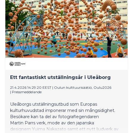
Ett fantastiskt utställningsår i Uleåborg
21.4.2026 14:29:20 EEST
|
Oulun kulttuurisäätiö, Oulu2026
|
Pressmeddelande
Uleåborgs utställningsutbud som Europas
kulturhuvudstad imponerar med sin mångsidighet.
Besökare kan ta del av fotograflegendaren
Martin Parrs verk, mode av den japanska
designern Yuima Nakazato samt ett nytt ljudverk av