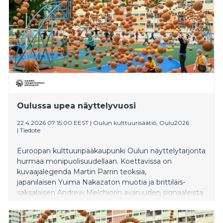
Oulussa upea näyttelyvuosi
22.4.2026 07:15:00 EEST
|
Oulun kulttuurisäätiö, Oulu2026
|
Tiedote
Euroopan kulttuuripääkaupunki Oulun näyttelytarjonta
hurmaa monipuolisuudellaan. Koettavissa on
kuvaajalegenda Martin Parrin teoksia,
japanilaisen Yuima Nakazaton muotia ja brittiläis-
saksalaisen Andrew Melchiorin avaruuden signaaleista
syntynyt uusi ääniteos.