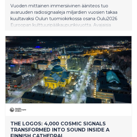
Vuoden mittainen immersiivinen ääniteos tuo
avaruuden radiosignaaleja miljardien vuosien takaa
kuultavaksi Oulun tuomiokirkossa osana Oulu2026
Euroopan kulttuuripääkaupunkivuotta. Avajaisia
vietetään lankalauantain iltana. The Logos on taiteilija
Andrew Melchiorin uusi teos. Melchior työskentelee
luovan teknologian parissa ja on tehnyt yhteistyötä
muun muassa David Bowien, Björkin ja Massive
Attackin kanssa. Teos on syntynyt yhteistyössä MIT:n
astrofysiikan tutkijan Kiyoshi Masuin, filosofi Timothy
Mortonin ja Oulun tuomiorovasti Satu Saarisen kanssa.
The Logos nähdään myös Lumo Art & Tech -
festivaalilla marraskuussa 2026.
THE LOGOS: 4,000 COSMIC SIGNALS
TRANSFORMED INTO SOUND INSIDE A
FINNISH CATHEDRAL