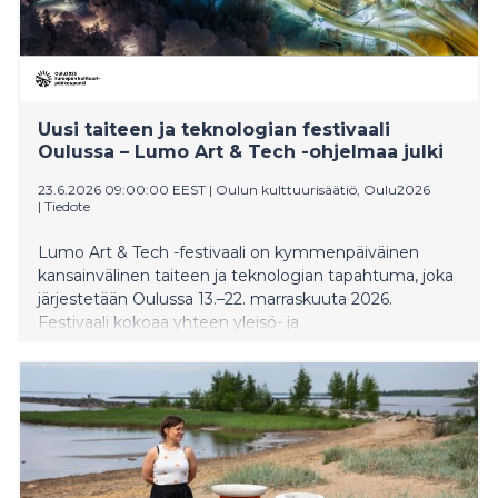
Uusi taiteen ja teknologian festivaali
Oulussa – Lumo Art & Tech -ohjelmaa julki
23.6.2026 09:00:00 EEST
|
Oulun kulttuurisäätiö, Oulu2026
|
Tiedote
Lumo Art & Tech -festivaali on kymmenpäiväinen
kansainvälinen taiteen ja teknologian tapahtuma, joka
järjestetään Oulussa 13.–22. marraskuuta 2026.
Festivaali kokoaa yhteen yleisö- ja
ammattilaisohjelman, jossa tarkastellaan taiteen ja
teknologian rajapintoja.