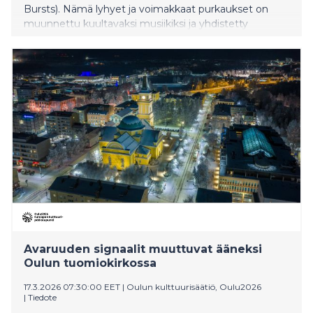
Bursts). Nämä lyhyet ja voimakkaat purkaukset on
muunnettu kuultavaksi musiikiksi ja yhdistetty
tarinalliseen sävellykseen, jotta ihmiskorva voi “kuulla
avaruuden”. The Logos -äänitaideteoksen
julkistustilaisuus järjestetään Oulun tuomiokirkossa
lauantaina 4.4. kattavan ohjelman kera.
Avaruuden signaalit muuttuvat ääneksi
Oulun tuomiokirkossa
17.3.2026 07:30:00 EET
|
Oulun kulttuurisäätiö, Oulu2026
|
Tiedote