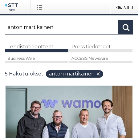
KIRJAUDU
Lehdistötiedotteet
Pörssitiedotteet
Business Wire
ACCESS Newswire
5
Hakutulokset
anton martikainen