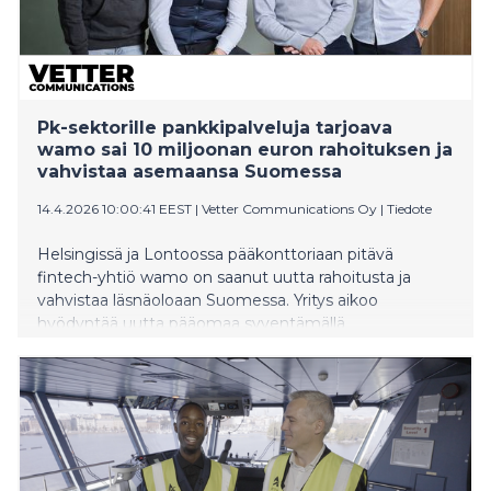
Pk-sektorille pankkipalveluja tarjoava
wamo sai 10 miljoonan euron rahoituksen ja
vahvistaa asemaansa Suomessa
14.4.2026 10:00:41 EEST
|
Vetter Communications Oy
|
Tiedote
Helsingissä ja Lontoossa pääkonttoriaan pitävä
fintech-yhtiö wamo on saanut uutta rahoitusta ja
vahvistaa läsnäoloaan Suomessa. Yritys aikoo
hyödyntää uutta pääomaa syventämällä
tuoteominaisuuksia ja nopeuttamalla AI-työkalujen
käyttöönottoa.