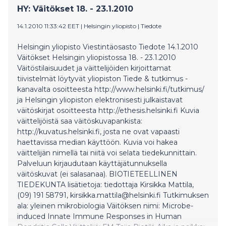
HY: Väitökset 18. - 23.1.2010
14.1.2010 11:33:42 EET
|
Helsingin yliopisto
|
Tiedote
Helsingin yliopisto Viestintäosasto Tiedote 14.1.2010
Väitökset Helsingin yliopistossa 18. - 23.1.2010
Väitöstilaisuudet ja väittelijöiden kirjoittamat
tiivistelmät löytyvät yliopiston Tiede & tutkimus -
kanavalta osoitteesta http://www.helsinki.fi/tutkimus/
ja Helsingin yliopiston elektronisesti julkaistavat
väitöskirjat osoitteesta http://ethesis.helsinki.fi Kuvia
väittelijöistä saa väitöskuvapankista:
http://kuvatus.helsinki.fi, josta ne ovat vapaasti
haettavissa median käyttöön. Kuvia voi hakea
väittelijän nimellä tai niitä voi selata tiedekunnittain.
Palveluun kirjaudutaan käyttäjätunnuksella
väitöskuvat (ei salasanaa). BIOTIETEELLINEN
TIEDEKUNTA lisätietoja: tiedottaja Kirsikka Mattila,
(09) 191 58791, kirsikka.mattila@helsinki.fi Tutkimuksen
ala: yleinen mikrobiologia Väitöksen nimi: Microbe-
induced Innate Immune Responses in Human