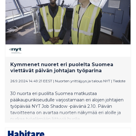
Kymmenet nuoret eri puolelta Suomea
viettävät päivän johtajan työparina
26.9.2024 14:49:21 EEST
|
Nuorten yrittäjyys ja talous NYT
|
Tiedote
30 nuorta eri puolilta Suomea matkustaa
pääkaupunkiseudulle varjostamaan eri alojen johtajien
työpäivää NYT Job Shadow -päivänä 2.10. Päivän
tavoitteena on avartaa nuorten näkymää eri aloille ja
purkaa työelämään liittyviä huolia.