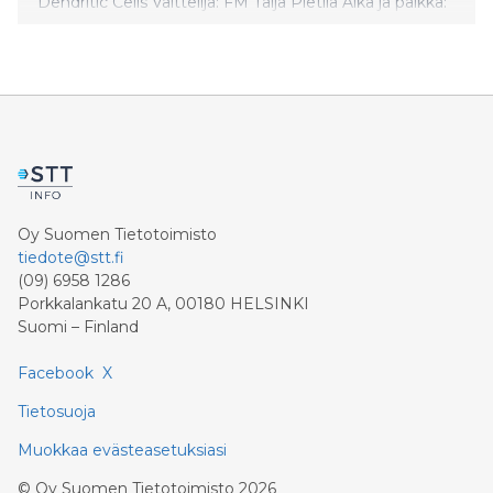
Dendritic Cells Väittelijä: FM Taija Pietilä Aika ja paikka:
22.1.2010 klo 12.00 Arppeanum auditorium,
Yliopistomuseo, Snellmaninkatu 3 Vastaväittäjä:
Oy Suomen Tietotoimisto
tiedote@stt.fi
(09) 6958 1286
Porkkalankatu 20 A, 00180 HELSINKI
Suomi – Finland
Facebook
X
Tietosuoja
Muokkaa evästeasetuksiasi
©
Oy Suomen Tietotoimisto
2026