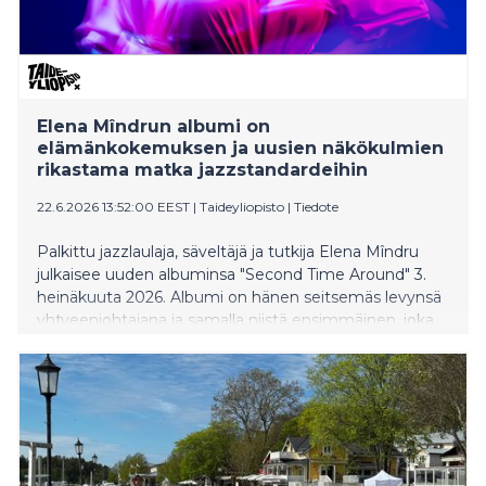
Elena Mîndrun albumi on
elämänkokemuksen ja uusien näkökulmien
rikastama matka jazzstandardeihin
22.6.2026 13:52:00 EEST
|
Taideyliopisto
|
Tiedote
Palkittu jazzlaulaja, säveltäjä ja tutkija Elena Mîndru
julkaisee uuden albuminsa "Second Time Around" 3.
heinäkuuta 2026. Albumi on hänen seitsemäs levynsä
yhtyeenjohtajana ja samalla niistä ensimmäinen, joka
keskittyy kokonaisuudessaan amerikkalaisen jazzin
klassiseen standardiohjelmistoon eli niin sanottuun
Great American Songbookiin.