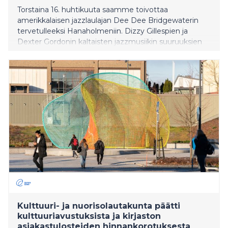
Torstaina 16. huhtikuuta saamme toivottaa
amerikkalaisen jazzlaulajan Dee Dee Bridgewaterin
tervetulleeksi Hanaholmeniin. Dizzy Gillespien ja
Dexter Gordonin kaltaisten jazzmusiikin suuruuksien
kanssa esiintynyttä Bridgewateria pidetään edelleen
yhtenä maailman parhaista jazzvokalisteista.
Kulttuuri- ja nuorisolautakunta päätti
kulttuuriavustuksista ja kirjaston
asiakastulosteiden hinnankorotuksesta