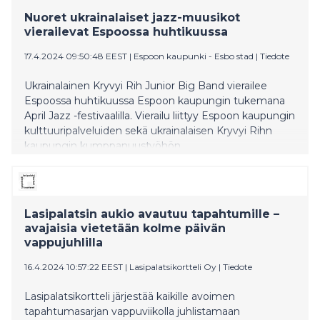
Nuoret ukrainalaiset jazz-muusikot
vierailevat Espoossa huhtikuussa
17.4.2024 09:50:48 EEST
|
Espoon kaupunki - Esbo stad
|
Tiedote
Ukrainalainen Kryvyi Rih Junior Big Band vierailee
Espoossa huhtikuussa Espoon kaupungin tukemana
April Jazz -festivaalilla. Vierailu liittyy Espoon kaupungin
kulttuuripalveluiden sekä ukrainalaisen Kryvyi Rihn
kaupungin kumppanuustyöhön.
Lasipalatsin aukio avautuu tapahtumille –
avajaisia vietetään kolme päivän
vappujuhlilla
16.4.2024 10:57:22 EEST
|
Lasipalatsikortteli Oy
|
Tiedote
Lasipalatsikortteli järjestää kaikille avoimen
tapahtumasarjan vappuviikolla juhlistamaan