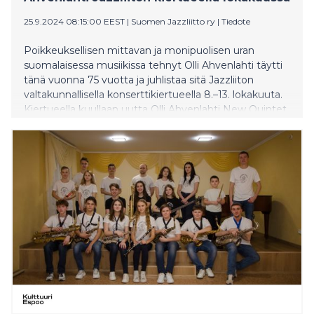
25.9.2024 08:15:00 EEST
|
Suomen Jazzliitto ry
|
Tiedote
Poikkeuksellisen mittavan ja monipuolisen uran
suomalaisessa musiikissa tehnyt Olli Ahvenlahti täytti
tänä vuonna 75 vuotta ja juhlistaa sitä Jazzliiton
valtakunnallisella konserttikiertueella 8.–13. lokakuuta.
Kiertueella kuullaan uutta Olli Ahvenlahti New Quintet
– The Poet Vol. 2 -yhtyettä, joka esittää Ahvenlahden
säveltämää jazzfunkia keväällä 2024 ilmestyneeltä
Mirror Mirror -albumilta. Kiertue alkaa Joensuusta 8.10.,
jota seuraavat Kuopio, Lahti, Savonlinna, Raahe ja
Tornio.