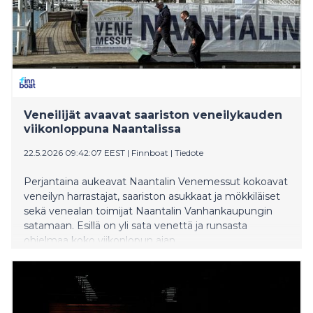
Veneilijät avaavat saariston veneilykauden
viikonloppuna Naantalissa
22.5.2026 09:42:07 EEST
|
Finnboat
|
Tiedote
Perjantaina aukeavat Naantalin Venemessut kokoavat
veneilyn harrastajat, saariston asukkaat ja mökkiläiset
sekä venealan toimijat Naantalin Vanhankaupungin
satamaan. Esillä on yli sata venettä ja runsasta
ohjelmaa koko viikonlopun ajan.