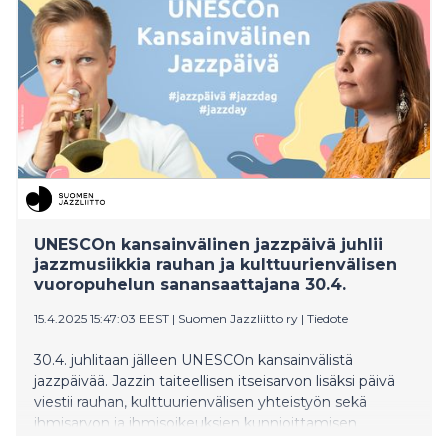
8.5. Jyväskylässä, 9.5. Espoossa ja 10.5. Turussa.
UNESCOn kansainvälinen jazzpäivä juhlii
jazzmusiikkia rauhan ja kulttuurienvälisen
vuoropuhelun sanansaattajana 30.4.
15.4.2025 15:47:03 EEST
|
Suomen Jazzliitto ry
|
Tiedote
30.4. juhlitaan jälleen UNESCOn kansainvälistä
jazzpäivää. Jazzin taiteellisen itseisarvon lisäksi päivä
viestii rauhan, kulttuurienvälisen yhteistyön sekä
ihmisarvon ja ihmisoikeuksien kunnioittamisen
puolesta. Suomen Jazzliitto järjestää viikon kestävän