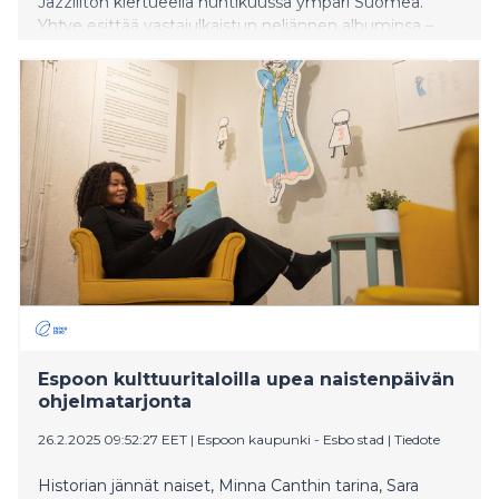
Jazzliiton kiertueella huhtikuussa ympäri Suomea.
Yhtye esittää vastajulkaistun neljännen albuminsa –
Adventures in the Now – energistä ja värikylläistä
musiikkia. Kiertueen avauskonsertti kuullaan 8.4.
Lahdessa, jonka jälkeen yhtye vierailee Jyväskylässä,
Savonlinnassa, Raahessa ja Espoossa.
Espoon kulttuuritaloilla upea naistenpäivän
ohjelmatarjonta
26.2.2025 09:52:27 EET
|
Espoon kaupunki - Esbo stad
|
Tiedote
Historian jännät naiset, Minna Canthin tarina, Sara