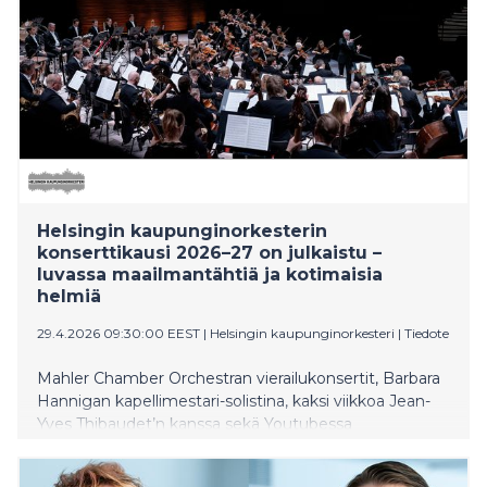
Helsingin kaupunginorkesterin
konserttikausi 2026–27 on julkaistu –
luvassa maailmantähtiä ja kotimaisia
helmiä
29.4.2026 09:30:00 EEST
|
Helsingin kaupunginorkesteri
|
Tiedote
Mahler Chamber Orchestran vierailukonsertit, Barbara
Hannigan kapellimestari-solistina, kaksi viikkoa Jean-
Yves Thibaudet’n kanssa sekä Youtubessa
miljoonayleisön kerännyt pianisti Hayato Sumino –
Helsingin kaupunginorkesterin konserttikausi 2026–