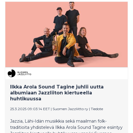
Jazzpäivä-kampanjan, jonka kasvoina loistavat tänä
vuonna jazzmuusikot Johanna Iivanainen ja Jukka
Eskola.
Ilkka Arola Sound Tagine juhlii uutta
albumiaan Jazzliiton kiertueella
huhtikuussa
25.3.2025 09:03:14 EET
|
Suomen Jazzliitto ry
|
Tiedote
Jazzia, Lähi-Idän musiikkia sekä maailman folk-
traditioita yhdistelevä Ilkka Arola Sound Tagine esiintyy