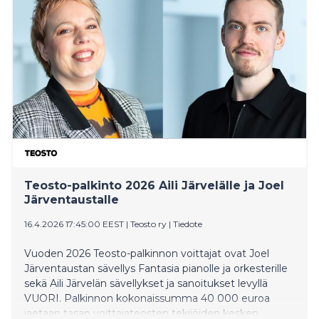
2027 lupaa elämyksiä Musiikkitalossa joka viikko.
Teosto-palkinto 2026 Aili Järvelälle ja Joel
Järventaustalle
16.4.2026 17:45:00 EEST
|
Teosto ry
|
Tiedote
Vuoden 2026 Teosto-palkinnon voittajat ovat Joel
Järventaustan sävellys Fantasia pianolle ja orkesterille
sekä Aili Järvelän sävellykset ja sanoitukset levyllä
VUORI. Palkinnon kokonaissumma 40 000 euroa
jaetaan tasan voittajateosten tekijöiden kesken.