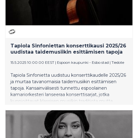
Tapiola Sinfoniettan konserttikausi 2025/26
uudistaa taidemusiikin esittämisen tapoja
15.5.2025 10:00:00 EEST
|
Espoon kaupunki - Esbo stad
|
Tiedote
Tapiola Sinfonietta uudistuu konserttikaudelle 2025/26
ja murtaa tavanomaisia taidemusiikin esittämisen
tapoja. Kansainvälisesti tunnettu espoolainen
kamariorkesteri lanseeraa konserttisarjat, jotka
kunnioittavat klassisen musiikin traditiota mutta
rakentavat siitä uudenlaisia, monitaiteellisia elämyksiä.
Orkesterin uutena taiteellisena partnerina aloittaa
sellisti Nicolas Altstaedt.