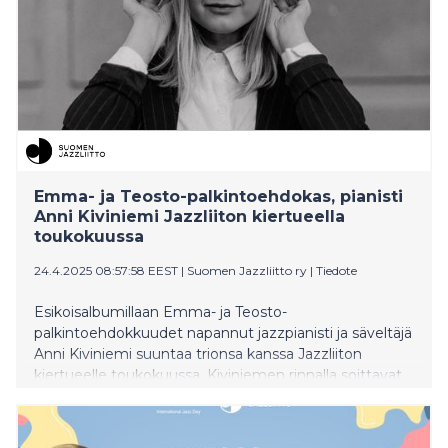
Emma- ja Teosto-palkintoehdokas, pianisti
Anni Kiviniemi Jazzliiton kiertueella
toukokuussa
24.4.2025 08:57:58 EEST
|
Suomen Jazzliitto ry
|
Tiedote
Esikoisalbumillaan Emma- ja Teosto-
palkintoehdokkuudet napannut jazzpianisti ja säveltäjä
Anni Kiviniemi suuntaa trionsa kanssa Jazzliiton
kiertueelle toukokuussa. Kiviniemen rinnalla soittavat
Suomen kysytyimpiin jazzmuusikoihin kuuluvat basisti
Jori Huhtala ja rumpali Olavi Louhivuori.
Kiertuekonsertit kuullaan 6.5. Oulussa, 7.5. Seinäjoella,