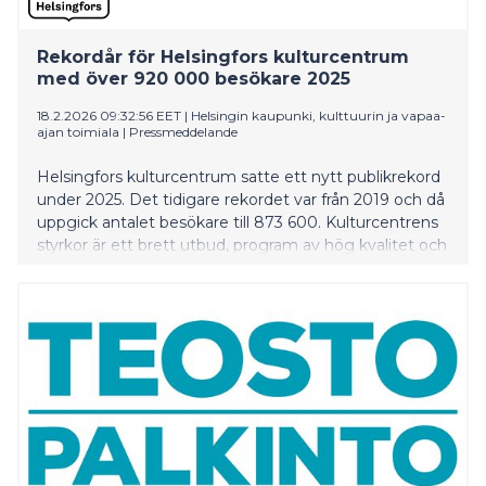
Rekordår för Helsingfors kulturcentrum
med över 920 000 besökare 2025
18.2.2026 09:32:56 EET
|
Helsingin kaupunki, kulttuurin ja vapaa-
ajan toimiala
|
Pressmeddelande
Helsingfors kulturcentrum satte ett nytt publikrekord
under 2025. Det tidigare rekordet var från 2019 och då
uppgick antalet besökare till 873 600. Kulturcentrens
styrkor är ett brett utbud, program av hög kvalitet och
förmånliga biljettpriser.