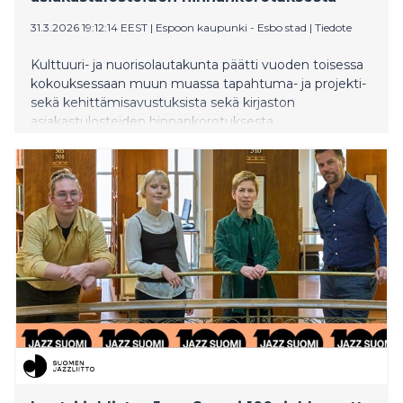
31.3.2026 19:12:14 EEST
|
Espoon kaupunki - Esbo stad
|
Tiedote
Kulttuuri- ja nuorisolautakunta päätti vuoden toisessa
kokouksessaan muun muassa tapahtuma- ja projekti-
sekä kehittämisavustuksista sekä kirjaston
asiakastulosteiden hinnankorotuksesta.