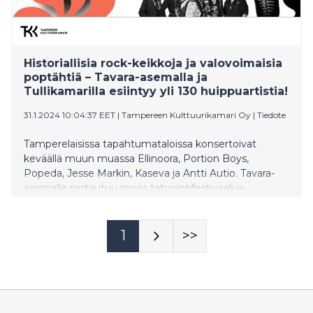
Historiallisia rock-keikkoja ja valovoimaisia
poptähtiä – Tavara-asemalla ja
Tullikamarilla esiintyy yli 130 huippuartistia!
31.1.2024 10:04:37 EET
|
Tampereen Kulttuurikamari Oy
|
Tiedote
Tamperelaisissa tapahtumataloissa konsertoivat
keväällä muun muassa Ellinoora, Portion Boys,
Popeda, Jesse Markin, Kaseva ja Antti Autio. Tavara-
asemalle rantautuu myös tatuointifestivaali ja
ensimmäinen lastenvaatteisiin keskittyvä Second
Hand -tapahtuma.
1
>>