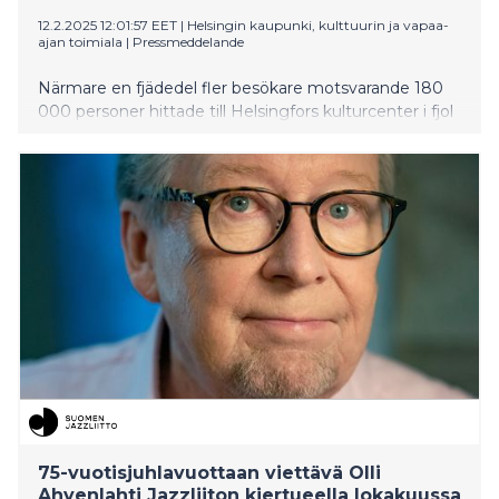
12.2.2025 12:01:57 EET
|
Helsingin kaupunki, kulttuurin ja vapaa-
ajan toimiala
|
Pressmeddelande
Närmare en fjädedel fler besökare motsvarande 180
000 personer hittade till Helsingfors kulturcenter i fjol
jämfört med året innan. Kulturcentrens trumfkort är
ett brett och kvalitativt utbud – till förmånliga priser.
75-vuotisjuhlavuottaan viettävä Olli
Ahvenlahti Jazzliiton kiertueella lokakuussa