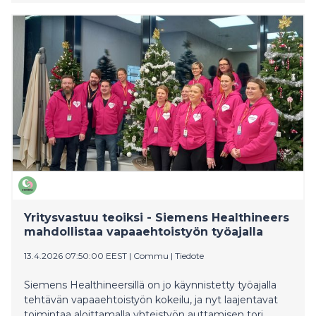
on räätälöity rahoituspalveluja. Business Finlandilla on
tarjolla kaksi merkittävää rahoitusmuotoa
hyvinvointialueille: molemmista on nyt tehty
ensimmäiset rahoituspäätökset.
Yritysvastuu teoiksi - Siemens Healthineers
mahdollistaa vapaaehtoistyön työajalla
13.4.2026 07:50:00 EEST
|
Commu
|
Tiedote
Siemens Healthineersillä on jo käynnistetty työajalla
tehtävän vapaaehtoistyön kokeilu, ja nyt laajentavat
toimintaa aloittamalla yhteistyön auttamisen tori