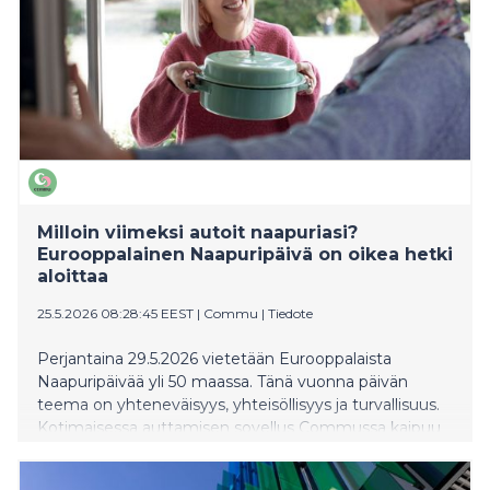
Milloin viimeksi autoit naapuriasi?
Eurooppalainen Naapuripäivä on oikea hetki
aloittaa
25.5.2026 08:28:45 EEST
|
Commu
|
Tiedote
Perjantaina 29.5.2026 vietetään Eurooppalaista
Naapuripäivää yli 50 maassa. Tänä vuonna päivän
teema on yhteneväisyys, yhteisöllisyys ja turvallisuus.
Kotimaisessa auttamisen sovellus Commussa kaipuu
yhteisöllisyyteen näkyy joka viikko. Yli 100,000
suomalaista on rekisteröitynyt sovellukseen, jossa voi