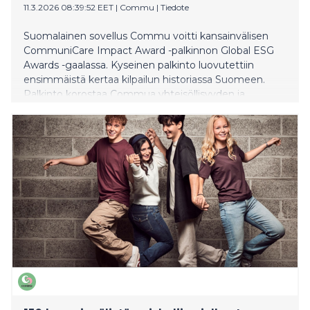
11.3.2026 08:39:52 EET
|
Commu
|
Tiedote
Suomalainen sovellus Commu voitti kansainvälisen
CommuniCare Impact Award -palkinnon Global ESG
Awards -gaalassa. Kyseinen palkinto luovutettiin
ensimmäistä kertaa kilpailun historiassa Suomeen.
Palkinto korostaa Commua yhteisöllisyyden ja
sosiaalisen vastuullisuuden edelläkävijänä. Commu
tukee paikallista yhteisöllisyyttä ja naapuriapua
mahdollistamalla auttamisen ja avun pyytämisen
muutamalla napin painalluksella.