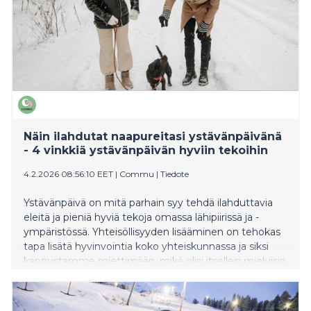
Näin ilahdutat naapureitasi ystävänpäivänä
- 4 vinkkiä ystävänpäivän hyviin tekoihin
4.2.2026 08:56:10 EET
|
Commu
|
Tiedote
Ystävänpäivä on mitä parhain syy tehdä ilahduttavia
eleitä ja pieniä hyviä tekoja omassa lähipiirissä ja -
ympäristössä. Yhteisöllisyyden lisääminen on tehokas
tapa lisätä hyvinvointia koko yhteiskunnassa ja siksi
kannustamme miettimään, mikä olisi itsellesi mieluisin
ja pienellä vaivalla toteutettavissa oleva ystävällinen
teko. Commu -sovelluksen kautta hyvien tekojen
tekeminen onnistuu ympäri Suomen, muutamalla