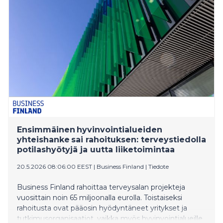
pyytää ja antaa apua lähialueellaan. Alla neljä heistä
kertoo omin sanoin, miten hyvät teot ja naapuriapu
ovat muuttaneet heidän elämäänsä.
Ensimmäinen hyvinvointialueiden
yhteishanke sai rahoituksen: terveystiedolla
potilashyötyjä ja uutta liiketoimintaa
20.5.2026 08:06:00 EEST
|
Business Finland
|
Tiedote
Business Finland rahoittaa terveysalan projekteja
vuosittain noin 65 miljoonalla eurolla. Toistaiseksi
rahoitusta ovat pääosin hyödyntäneet yritykset ja
tutkimusorganisaatiot, vaikka myös hyvinvointialueille