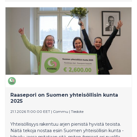
Raasepori on Suomen yhteisöllisin kunta
2025
21.1.2026 11:00:00 EET
|
Commu
|
Tiedote
Yhteisöllisyys rakentuu arjen pienistä hyvistä teoista.
Näitä tekoja nostaa esiin Suomen yhteisöllisin kunta -
kilpailu, jossa mitataan sitä, miten ihmiset eri puolilla