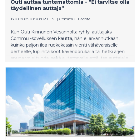
Outi auttaa tuntemattomia - ”Ei tarvitse olla
täydellinen auttaja”
13.10.2025 10:30:02 EEST
|
Commu
|
Tiedote
Kun Outi Kinnunen Vesannolta ryhtyi auttajaksi
Commu -sovelluksen kautta, hän ei arvannutkaan,
kuinka paljon iloa ruokakassin vienti vähävaraiselle
perheelle, lupiinitalkoot kaveriporukalla tai hetki arjen
apuna voisi tuoda, sekä autettavalle että itse auttajalle.
Hänen mukaansa pienikin teko voi olla toiselle
valtavan suuri asia.