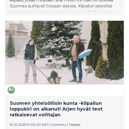
Suomea auttavat toisiaan arjessa. Kilpailun järjestää
kotimainen Commu-sovellus. Vuoden 2025 Suomen
yhteisöllisin paikkakunta on Raaseporin kaupunki.
Voitosta Raasepori palkittiin 2600 euron palkintopotilla,
joka on tarkoitettu yhteisöllisyyttä vahvistavaan
käyttöön.
Suomen yhteisöllisin kunta -kilpailun
loppukiri on alkanut! Arjen hyvät teot
ratkaisevat voittajan
19.12.2025 11:00:00 EET
|
Commu
|
Tiedote