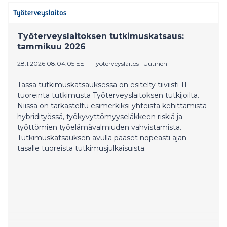
kuntalaisia auttamaan toisiaan matalalla kynnyksellä.
Työterveyslaitoksen tutkimuskatsaus:
tammikuu 2026
28.1.2026 08:04:05 EET
|
Työterveyslaitos
|
Uutinen
Tässä tutkimuskatsauksessa on esitelty tiiviisti 11
tuoreinta tutkimusta Työterveyslaitoksen tutkijoilta.
Niissä on tarkasteltu esimerkiksi yhteistä kehittämistä
hybridityössä, työkyvyttömyyseläkkeen riskiä ja
työttömien työelämävalmiuden vahvistamista.
Tutkimuskatsauksen avulla pääset nopeasti ajan
tasalle tuoreista tutkimusjulkaisuista.