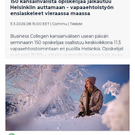
150 kansainvälistä opiskelijaa jalkautuu
Helsinkiin auttamaan - vapaaehtoistyön
ensiaskeleet vieraassa maassa
3.3.2026 08:15:00 EET
|
Commu
|
Tiedote
Business Collegen kansainvälisen usean päivän
seminaarin 150 opiskelijaa osallistuu keskiviikkona 11.3.
vapaaehtoistoimintaan eri puolilla Helsinkiä. Opiskelijat
ovat noin 15-20-vuotiaita, ja monille kyseessä on aivan
ensimmäinen kokemus auttamisesta ja
vapaaehtoistyöstä, vieläpä vieraassa maassa. Päivän
aikana opiskelijat jalkautuvat yli 20 eri kohteeseen
auttamaan esimerkiksi pakkaus-, järjestely- ja
lajittelutehtävissä, ruokajakelussa, lipaskeräyksissä sekä
muissa talkootehtävissä.