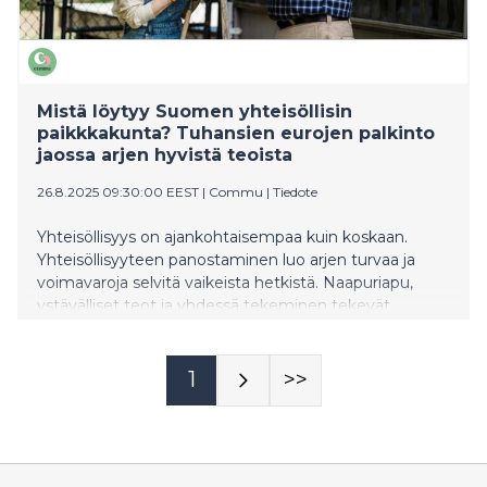
Electric oli toimeksiantaja LUT-yliopistossa tehdyssä
diplomityössä, jossa tarkasteltiin kiinteistönomistajien
suhtautumista älyteknologian käyttöön. Diplomityössä
haastateltiin kiinteistöjä omistavien yritysten
työntekijöitä, jotka osallistuvat älykkään
Mistä löytyy Suomen yhteisöllisin
kiinteistötekniikan hankintaprosessiin. Työs
paikkkakunta? Tuhansien eurojen palkinto
jaossa arjen hyvistä teoista
26.8.2025 09:30:00 EEST
|
Commu
|
Tiedote
Yhteisöllisyys on ajankohtaisempaa kuin koskaan.
Yhteisöllisyyteen panostaminen luo arjen turvaa ja
voimavaroja selvitä vaikeista hetkistä. Naapuriapu,
ystävälliset teot ja yhdessä tekeminen tekevät
paikkakunnista elinvoimaisia ja turvallisia. Nyt
käynnissä oleva Suomen yhteisöllisin kunta -kilpailu
nostaa esiin ne paikkakunnat, jotka panostavat hyvään
1
>>
arkeen ja kantavat vastuuta yhteisöistään. Tällä
hetkellä kisaa johtaa Raaseporin kaupunki.