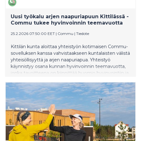
Uusi työkalu arjen naapuriapuun Kittilässä -
Commu tukee hyvinvoinnin teemavuotta
25.2.2026 07:50:00 EET
|
Commu
|
Tiedote
Kittilän kunta aloittaa yhteistyön kotimaisen Commu-
sovelluksen kanssa vahvistaakseen kuntalaisten välistä
yhteisöllisyyttä ja arjen naapuriapua. Yhteistyö
käynnistyy osana kunnan hyvinvoinnin teemavuotta,
jonka tavoitteena on kiinnittää huomio hyvinvointiin ja
sen edistämiseen.