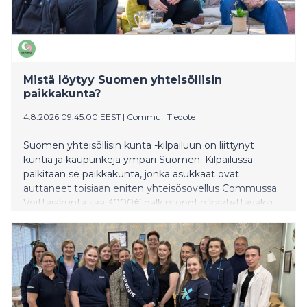
Mistä löytyy Suomen yhteisöllisin
paikkakunta?
4.8.2026 09:45:00 EEST
|
Commu
|
Tiedote
Suomen yhteisöllisin kunta -kilpailuun on liittynyt
kuntia ja kaupunkeja ympäri Suomen. Kilpailussa
palkitaan se paikkakunta, jonka asukkaat ovat
auttaneet toisiaan eniten yhteisösovellus Commussa.
Voittajakunta saa 3000€ palkintopotin käytettäväksi
asukkaiden yhteiseen hyvään. Taustalla on
yksinkertainen ajatus: yhteisöllisyys on yhteinen
vastuu, joka rakentuu arjen pienistä teoista.