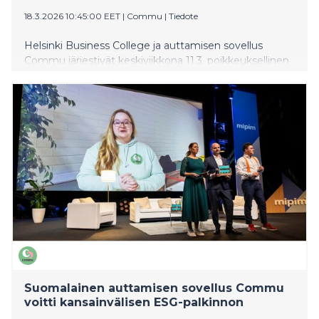
18.3.2026 10:45:00 EET
|
Commu
|
Tiedote
Helsinki Business College ja auttamisen sovellus
Commu järjestivät keskiviikkona 11.3. poikkeuksellinen
vapaaehtoispäivän, kun 150 kansainvälisen seminaarin
opiskelijaa osallistui vapaaehtoistoimintaan eri puolilla
pääkaupunkiseutua. Monille päivä oli heidän elämänsä
ensimmäinen kokemus vapaaehtoistyöstä, vieläpä
vieraassa maassa.
Suomalainen auttamisen sovellus Commu
voitti kansainvälisen ESG-palkinnon