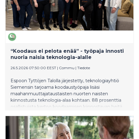
“Koodaus ei pelota enää” - työpaja innosti
nuoria naisia teknologia-alalle
26.5.2026 07:50:00 EEST
|
Commu
|
Tiedote
Espoon Tyttöjen Talolla järjestetty, teknologiayhtiö
Siemensin tarjoama koodaustyöpaja lisäsi
maahanmuuttajataustaisten nuorten naisten
kiinnostusta teknologia-alaa kohtaan. 88 prosenttia
osallistujista kertoo koodaamisen kiinnostavan heitä
nyt enemmän kuin ennen tapahtumaa.