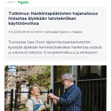
Tutkimus: Hankintapäätösten hajanaisuus
hidastaa älykkään talotekniikan
käyttöönottoa
11.9.2025 08:13:00 EEST
|
Schneider Electric
|
Tiedote
Tuoreessa Sara Orren diplomityössä kartoitettiin
kyselyllä älykkään kiinteistötekniikan hankintaa estäviä
ja edistäviä tekijöitä. Energiatehokkuus ja elinkaaren
aikaiset kustannussäästöt ovat ensisijaisia syitä
sijoittaa älykkääseen kiinteistötekniikkaan. Haasteina
nähdään rakennushankkeiden monimutkaisuus ja
vaikeus tehdä hankintapäätöstä hankkeen
alkuvaiheessa. Usein älykkäät ratkaisut jätetään
suunnitteluvaiheen ulkopuolelle kustannuspaineiden
vuoksi. Toimeksiantajana toimi Schneider Electric
Finland. Älykästä talotekniikkaa hyödynnetään laajalti
kiinteistöalalla, sillä uuden teknologian avulla voidaan
säästää energiaa, parantaa rakennusten
käyttömukavuutta ja helpottaa huoltoa. Schneider