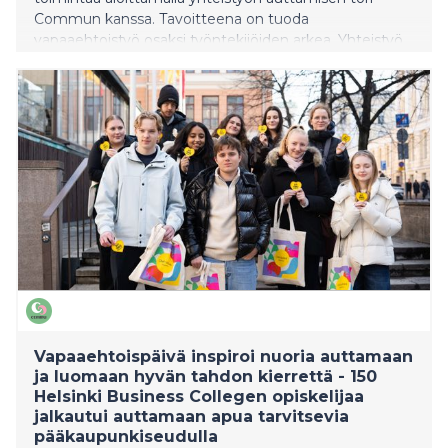
Commun kanssa. Tavoitteena on tuoda
vapaaehtoistyö osaksi työntekijöiden arkea. Yhteistyö
tarjoaa konkreettisia mahdollisuuksia osallistua
yhteiskunnalliseen hyvään työajalla ja vahvistaa
samalla työn merkityksellisyyttä, yhteisöllisyyttä ja
yrityksen vastuullisuustyötä.
Vapaaehtoispäivä inspiroi nuoria auttamaan
ja luomaan hyvän tahdon kierrettä - 150
Helsinki Business Collegen opiskelijaa
jalkautui auttamaan apua tarvitsevia
pääkaupunkiseudulla