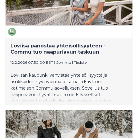
Loviisa panostaa yhteisöllisyyteen -
Commu tuo naapuriavun taskuun
12.2.2026 07:50:00 EET
|
Commu
|
Tiedote
Loviisan kaupunki vahvistaa yhteisöllisyyttä ja
asukkaiden hyvinvointia ottamalla käyttöön
kotimaisen Commu-sovelluksen. Sovellus tuo
naapuriavun, hyvät teot ja merkitykselliset
kohtaamiset osaksi loviisalaisten arkea ja tarjoaa
uuden tavan pitää huolta toisistaan helposti ja
turvallisesti.