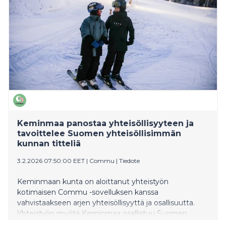
napin painalluksella.
Keminmaa panostaa yhteisöllisyyteen ja
tavoittelee Suomen yhteisöllisimmän
kunnan titteliä
3.2.2026 07:50:00 EET
|
Commu
|
Tiedote
Keminmaan kunta on aloittanut yhteistyön
kotimaisen Commu -sovelluksen kanssa
vahvistaakseen arjen yhteisöllisyyttä ja osallisuutta.
Yhteistyön myötä Keminmaa osallistuu Suomen
yhteisöllisin kunta -kilpailuun, jossa kannustetaan