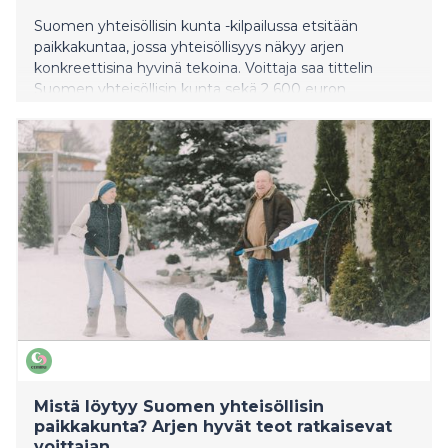
Suomen yhteisöllisin kunta -kilpailussa etsitään
paikkakuntaa, jossa yhteisöllisyys näkyy arjen
konkreettisina hyvinä tekoina. Voittaja saa tittelin
Suomen yhteisöllisin kunta sekä 2 600 euron
palkintopotin, jonka käyttökohteen kunnan asukkaat
päättävät yhdessä. Kilpailu järjestetään nyt toista
kertaa, ja sen toteuttaa suomalainen auttamisen
sovellus Commu. Tällä hetkellä kilpailua johtaa
Raaseporin kaupunki, toisena Luumäki ja kolmantena
Ruokolahti.
Mistä löytyy Suomen yhteisöllisin
paikkakunta? Arjen hyvät teot ratkaisevat
voittajan