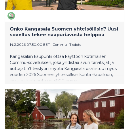
Onko Kangasala Suomen yhteisöllisin? Uusi
sovellus tekee naapuriavusta helppoa
14.2.2026 07:50:00 EET
|
Commu
|
Tiedote
Kangasalan kaupunki ottaa käyttöön kotimaisen
Commu-sovelluksen, joka yhdistää avun tarvitsijat ja
auttajat. Yhteistyön myötä Kangasala osallistuu myös
vuoden 2026 Suomen yhteisöllisin kunta -kilpailuun,
jossa palkintopotti on 3000 euroa.