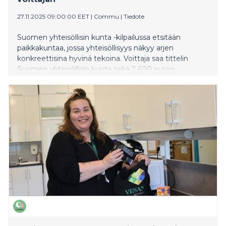
27.11.2025 09:00:00 EET
|
Commu
|
Tiedote
Suomen yhteisöllisin kunta -kilpailussa etsitään
paikkakuntaa, jossa yhteisöllisyys näkyy arjen
konkreettisina hyvinä tekoina. Voittaja saa tittelin
Suomen yhteisöllisin kunta sekä 2 600 euron
palkintopotin, jonka käyttökohteen kunnan asukkaat
päättävät yhdessä. Kilpailu järjestetään nyt toista
kertaa, ja sen toteuttaa suomalainen auttamisen
sovellus Commu.