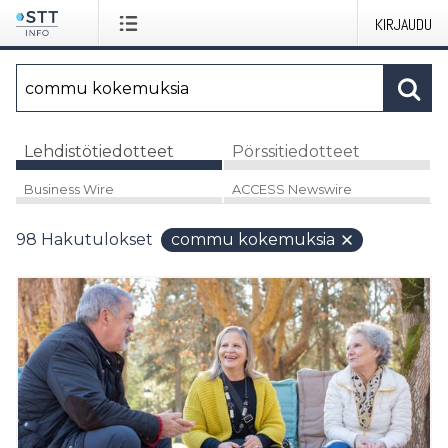
KIRJAUDU
Lehdistötiedotteet
Pörssitiedotteet
Business Wire
ACCESS Newswire
98
Hakutulokset
commu kokemuksia