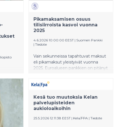
Pikamaksamisen osuus
o-
tilisiirroista kasvoi vuonna
2025
tukset
4.6.2026 10:00:00 EEST
|
Suomen Pankki
|
Tiedote
Vain sekunneissa tapahtuvat maksut
liopisto
eli pikamaksut yleistyivät vuonna
2025. Euroalueen pankkien on pitänyt
lter
tammikuusta 2025 lähtien
set
vastaanottaa ja lokakuusta lähtien
ien
lähettää asiakkaiden pikamaksuja.
oitukset
Pikamaksujen euromääräinen osuus
Kesä tuo muutoksia Kelan
kaikista tilisiirroista on jäänyt vielä
palvelupisteiden
skuksen
pieneksi, vaikka pikamaksuja tehdään
aukioloaikoihin
aiempaa enemmän.
25.5.2026 12:11:38 EEST
|
Kela/FPA
|
Tiedote