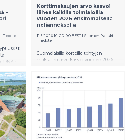
i
Korttimaksujen arvo kasvoi
sä –
lähes kaikilla toimialoilla
ori
vuoden 2026 ensimmäisellä
neljänneksellä
j
|
Tiedote
11.6.2026 10:00:00 EEST
|
Suomen Pankki
|
Tiedote
kypuuskat
Suomalaisilla korteilla tehtyjen
sta
maksujen arvo kasvoi vuoden 2026
a. DNA:n
ensimmäisellä neljänneksellä 5,6 %
taa, mitä
vuodentakaisesta. Lähes kaikilla
toimialoilla tehtyjen korttimaksujen
arvo kasvoi viime vuoden vastaavasta
ajasta. Toimialoittaiset osuudet
maksujen arvosta muuttuvat jonkin
verran vuosineljännesten välillä, mutta
tilastossa havaitaan pidempiaikaisiakin
trendejä.