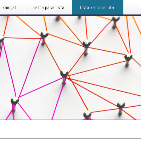
ulkaisijat
Tietoa palvelusta
Osta kertatiedote