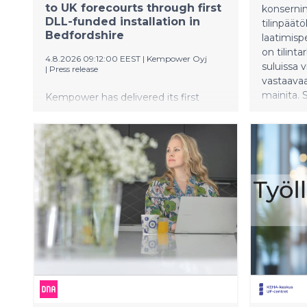
to UK forecourts through first
konserni
DLL-funded installation in
tilinpäätö
Bedfordshire
laatimisp
on tilint
4.8.2026 09:12:00 EEST
|
Kempower Oyj
suluissa 
|
Press release
vastaavaan
mainita.
Kempower has delivered its first
tammi–ke
leasing-enabled project in the UK to
prosentti
help remove the financial barriers
ajankohta
associated with investing in new EV
(43,4) te
charging infrastructure Highway
kasvatti 
Stops Retail Limited (HSRL) has
säätila. 
commissioned the distributed EV
päästöker
charging system, serving up to eight
Fingridin
vehicles, at its BP service station in
oli erittä
Astwick The new EV charge site is
kesäkuun 
funded by Kempower’s financial
miljoona
partner, DLL, as part of its flexible
sähkönku
finance model, and installed,
kantaverk
commissioned and maintained by
tasesähkö
Yunex Traffic