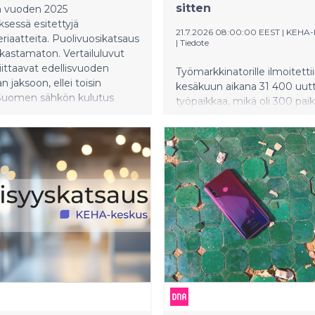
sitten
n vuoden 2025
ksessä esitettyjä
21.7.2026 08:00:00 EEST
|
KEHA-
eriaatteita. Puolivuosikatsaus
|
Tiedote
arkastamaton. Vertailuluvut
viittaavat edellisvuoden
Työmarkkinatorille ilmoitetti
 jaksoon, ellei toisin
kesäkuun aikana 31 400 uut
 Suomen sähkön kulutus
työpaikkaa, mikä oli 300 pai
säkuussa kasvoi 6,3
enemmän kuin vuotta takap
a edellisvuoden vastaavaan
Kuukauden lopussa työttöm
an verrattuna ja oli 46,1
työnhakijoita oli 352 000, ja l
rawattituntia. Kulutusta
työttömyyden piirissä oli 41
etenkin alkuvuoden kylmä
henkilöä. Tiedot perustuvat
Suomessa kulutetun sähkön
Työllisyys-, kehittämis- ja
roin oli 32 (30) gCO2/kWh.
hallintokeskuksen (KEHA-ke
 kantaverkon siirtovarmuus
Työllisyyskatsaukseen.
in korkealla tasolla. Tammi–
liikevaihto kasvoi 688 (572)
an euroon korkeamman
lutuksen,
kohinnoittelun ja
n hinnan vuoksi. Konsernin