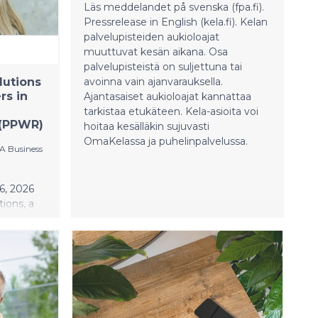
Läs meddelandet på svenska (fpa.fi).
Pressrelease in English (kela.fi). Kelan
palvelupisteiden aukioloajat
muuttuvat kesän aikana. Osa
palvelupisteistä on suljettuna tai
lutions
avoinna vain ajanvarauksella.
rs in
Ajantasaiset aukioloajat kannattaa
tarkistaa etukäteen. Kela-asioita voi
 (PPWR)
hoitaa kesälläkin sujuvasti
OmaKelassa ja puhelinpalvelussa.
A Business
6, 2026
ions, a
r for the
gthening
d, an SAP
ort
ckaging
ation