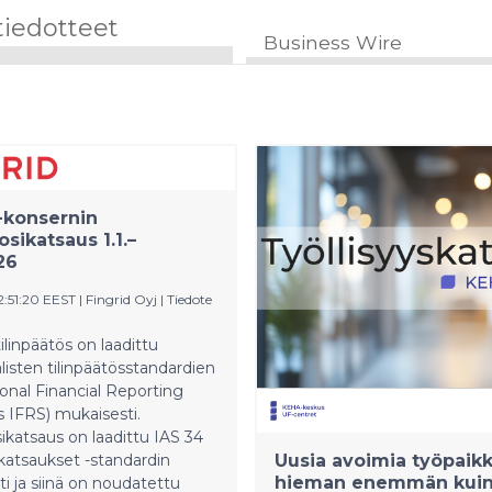
tiedotteet
Business Wire
-konsernin
osikatsaus 1.1.–
26
2:51:20 EEST
|
Fingrid Oyj
|
Tiedote
ilinpäätös on laadittu
listen tilinpäätösstandardien
ional Financial Reporting
 IFRS) mukaisesti.
ikatsaus on laadittu IAS 34
katsaukset -standardin
Uusia avoimia työpaikk
hieman enemmän kuin
i ja siinä on noudatettu