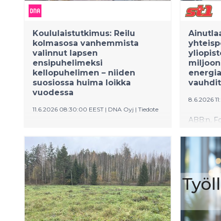
Koululaistutkimus: Reilu
Ainutla
kolmasosa vanhemmista
yhteisp
valinnut lapsen
yliopis
ensipuhelimeksi
miljoon
kellopuhelimen – niiden
energia
suosiossa huima loikka
vauhdi
vuodessa
8.6.2026 1
11.6.2026 08:30:00 EEST
|
DNA Oyj
|
Tiedote
ABB:n, Fo
DNA:n Koululaistutkimukseen tänä
Ahlströmi
vuonna osallistuneista 5–12-vuotiaiden
käytetään
lasten vanhemmista 36 prosenttia
perustami
kertoi hankkineensa kellopuhelimen
tukevat A
lapsensa ensipuhelimeksi. Viime
energias
vuonna näin vastasi 16 prosenttia.
perustami
Lisäksi entistä useammalla 5–9-
vuotiaalla lapsella ei ole minkäänlaista
puhelinta henkilökohtaisessa