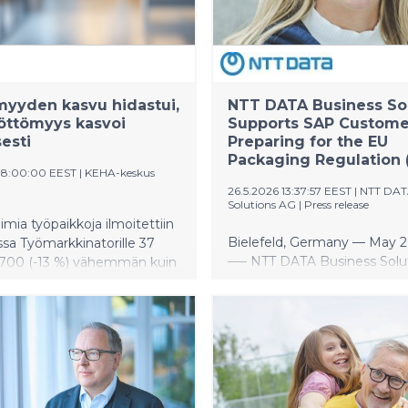
yyden kasvu hidastui,
NTT DATA Business So
yöttömyys kasvoi
Supports SAP Custome
sesti
Preparing for the EU
Packaging Regulation
08:00:00 EEST
|
KEHA-keskus
26.5.2026 13:37:57 EEST
|
NTT DAT
Solutions AG
|
Press release
imia työpaikkoja ilmoitettiin
Bielefeld, Germany — May 2
sa Työmarkkinatorille 37
—– NTT DATA Business Solut
5 700 (-13 %) vähemmän kuin
leading SAP Platinum partne
 vuoden huhtikuussa.
global SME sector, is stren
 huhtikuussa oli avoinna 67
Sustainability Data Simplifie
ikkaa, mikä on 17 600 (-21
BTP-based solution, to supp
män kuin vuosi sitten.
customers in meeting the
 työnhakijoita oli huhtikuun
requirements of the EU Pa
333 200. Työttömien määrä
and Packaging Waste Regul
000 (6 %) henkilöllä viime