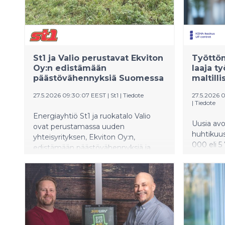
käytössään. Asiantuntijan mukaan
näin nopeita muutoksia nähdään
harvoin.
St1 ja Valio perustavat Ekviton
Työttöm
Oy:n edistämään
laaja t
päästövähennyksiä Suomessa
maltilli
27.5.2026 09:30:07 EEST
|
St1
|
Tiedote
27.5.2026 
|
Tiedote
Energiayhtiö St1 ja ruokatalo Valio
Uusia avo
ovat perustamassa uuden
huhtikuus
yhteisyrityksen, Ekviton Oy:n,
000 eli 
edistämään päästövähennyksiä ja
edellisen
hiilenpoistoja Suomessa. Ekviton
Kaikkiaan
hyödyntää vuonna 2025 voimaan
100 työpa
tullutta jakeluvelvoitteen
%) vähem
joustomekanismia, joka mahdollistaa
Työttömiä
vaihtoehtoisia tapoja täyttää
lopussa 
uusiutuvien polttoaineiden
nousi 20 
jakeluvelvoitetta.