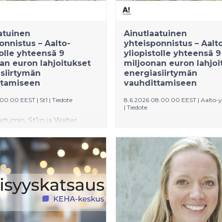
atuinen
Ainutlaatuinen
onnistus – Aalto-
yhteisponnistus – Aalt
tolle yhteensä 9
yliopistolle yhteensä 9
an euron lahjoitukset
miljoonan euron lahjoi
siirtymän
energiasiirtymän
ttamiseen
vauhdittamiseen
1:00:00 EEST
|
St1
|
Tiedote
8.6.2026 08:00:00 EEST
|
Aalto-y
|
Tiedote
rtumin, St1:n ja Walter
ABB:n, Fortumin, St1:n ja Wa
n säätiön lahjoitukset
Ahlströmin säätiön lahjoituk
 uusien professuurien
käytetään uusien professuur
seen. Samalla lahjoitukset
perustamiseen. Samalla lahj
alto-yliopiston
tukevat Aalto-yliopiston
iirtymän osaamiskeskuksen
energiasiirtymän osaamiske
sta.
perustamista.