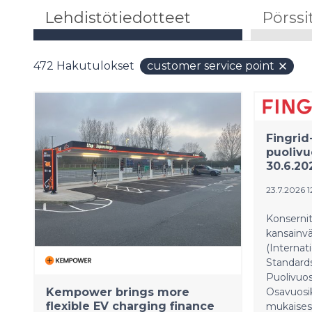
Lehdistötiedotteet
Pörssi
472
Hakutulokset
customer service point
Fingrid
puolivu
30.6.20
23.7.2026 1
Konsernit
kansainvä
(Internat
Standards
Puolivuos
Kempower brings more
Osavuosi
flexible EV charging finance
mukaisest