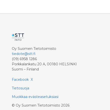
correspon
percent. 
develope
million a
the previ
percent).
financial
implemen
The 2025 
Oy Suomen Tietotoimisto
first yea
tiedote@stt.fi
Strategy
(09) 6958 1286
the strat
Porkkalankatu 20 A, 00180 HELSINKI
Group an
Suomi – Finland
strength 
model an
Facebook
X
communit
Group’s t
Tietosuoja
with reve
become ev
Muokkaa evästeasetuksiasi
the Group
©
Oy Suomen Tietotoimisto
2026
brand iden