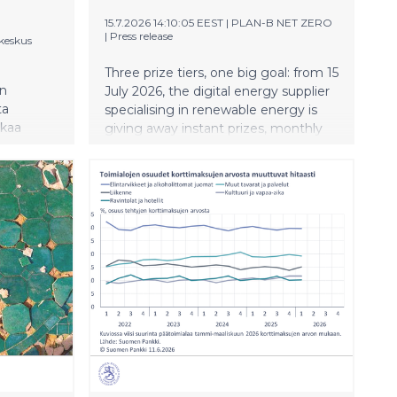
15.7.2026 14:10:05 EEST
|
PLAN-B NET ZERO
|
Press release
keskus
Three prize tiers, one big goal: from 15
in
July 2026, the digital energy supplier
ta
specialising in renewable energy is
kkaa
giving away instant prizes, monthly
erin.
non-cash prizes and a top prize of
iä
€1,000,000. The full terms and
aajan
conditions of participation set out all
6 200
the details.
skus)