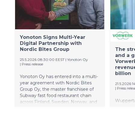
vuoden hu
työttömie
piirissä o
työttömy
loivemmin
Yhteensä 
Yonoton Signs Multi-Year
kuului 42
Digital Partnership with
Nordic Bites Group
The str
and a g
25.5.2026 08:30:00 EEST
|
Yonoton Oy
Vorwerk
|
Press release
revenue
billion
Yonoton Oy has entered into a multi-
year agreement with Nordic Bites
21.5.2026 1
|
Press rele
Group Oy, the master franchisee of
Subway fast food restaurant chain
Wupperta
across Finland, Sweden, Norway, and
Vorwerk 
Denmark. Contract covers ~350
financial
Subway Restaurants Across the
revenue o
Nordics.
challeng
Compared 