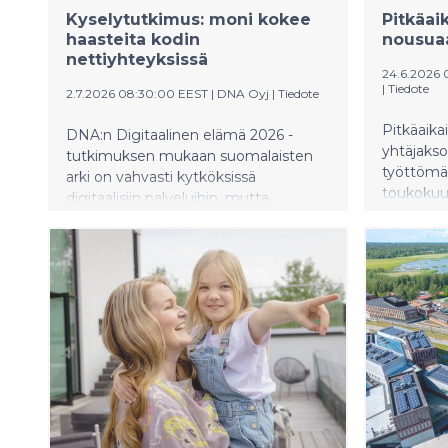
kulut il
Kyselytutkimus: moni kokee
Pitkäai
arvonmuut
haasteita kodin
nousua
miljoona
nettiyhteyksissä
24.6.2026
|
Tiedote
2.7.2026 08:30:00 EEST
|
DNA Oyj
|
Tiedote
Pitkäaikai
DNA:n Digitaalinen elämä 2026 -
yhtäjakso
tutkimuksen mukaan suomalaisten
työttömän
arki on vahvasti kytköksissä
toukokuu
digitaalisiin palveluihin, mutta
prosentti
nettiyhteyksissä on yhä parantamisen
aikaisemm
varaa. Jopa 37 prosenttia
yhtäjakso
suomalaisista haluaisi kodin
pitkäaika
nettiyhteyden toimivan paremmin, ja
on 25 pr
noin viidennes on kohdannut
viime vu
haasteita netin kanssa. Yleisimmät
ilmenevät 
ongelmat liittyvät hitaaseen tai
hallinto
muuten heikosti toimivaan
Työllisyy
yhteyteen kotona tai töissä.