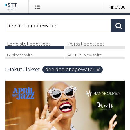
KIRJAUDU
Lehdistötiedotteet
Pörssitiedotteet
Business Wire
ACCESS Newswire
1
Hakutulokset
dee dee bridgewater