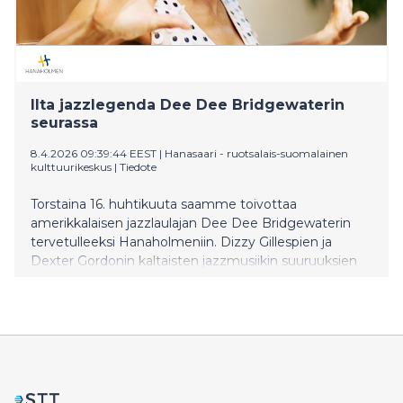
Ilta jazzlegenda Dee Dee Bridgewaterin
seurassa
8.4.2026 09:39:44 EEST
|
Hanasaari - ruotsalais-suomalainen
kulttuurikeskus
|
Tiedote
Torstaina 16. huhtikuuta saamme toivottaa
amerikkalaisen jazzlaulajan Dee Dee Bridgewaterin
tervetulleeksi Hanaholmeniin. Dizzy Gillespien ja
Dexter Gordonin kaltaisten jazzmusiikin suuruuksien
kanssa esiintynyttä Bridgewateria pidetään edelleen
yhtenä maailman parhaista jazzvokalisteista.