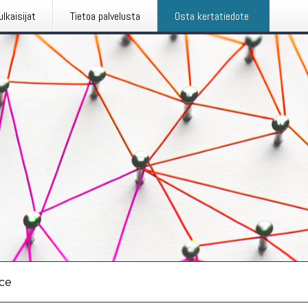
ulkaisijat
Tietoa palvelusta
Osta kertatiedote