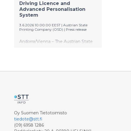
Driving Licence and
Advanced Personalisation
System
3.6.2026 10:00:00 EEST
|
Austrian State
Printing Company (OSD)
|
Press release
Andorra/Vienna – The Austrian State
Printing Company (OSD) is proud to
supply the Principality of Andorra with
a new EU‑standardized driving
licence card and a fully integrated
state‑of‑the‑art personalisation
platform by OSD. The solution,
delivered to the Andorran
Departament de Seguretat Industrial
i Vehicles (Ministeri de Presidència,
Economia, Treball i Habitatge), went
live in the end of 2025 and sets a new
Oy Suomen Tietotoimisto
benchmark for security, usability and
tiedote@stt.fi
European compliance. A Fully
(09) 6958 1286
Integrated Personalisation Solution