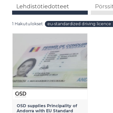
Lehdistötiedotteet
Pörssi
1
Hakutulokset
eu‑standardized driving licence
OSD supplies Principality of
Andorra with EU Standard