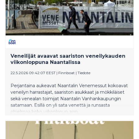
Veneilijät avaavat saariston veneilykauden
viikonloppuna Naantalissa
22.5.2026 09:42:07 EEST
|
Finnboat
|
Tiedote
Perjantaina aukeavat Naantalin Venemessut kokoavat
veneilyn harrastajat, saariston asukkaat ja mökkiläiset
sekä venealan toimijat Naantalin Vanhankaupungin
satamaan. Esillä on yli sata venettä ja runsasta
ohjelmaa koko viikonlopun ajan.