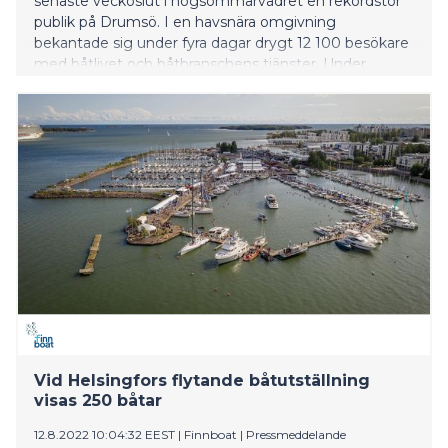
senaste veckoslut i högsommarvädret en rekordstor
publik på Drumsö. I en havsnära omgivning
bekantade sig under fyra dagar drygt 12 100 besökare
med båtlivet och båtbranschens tjänster. Under
evenemanget visades över 250 båtar och på det
slutsålda cirka två hektar stora landområdet
presenterades båtbranschens tillbehör och service
uttömmande.
Vid Helsingfors flytande båtutställning
visas 250 båtar
12.8.2022 10:04:32 EEST
|
Finnboat
|
Pressmeddelande