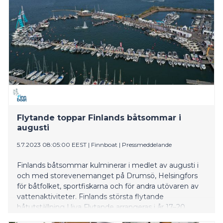
Flytande toppar Finlands båtsommar i
augusti
5.7.2023 08:05:00 EEST
|
Finnboat
|
Pressmeddelande
Finlands båtsommar kulminerar i medlet av augusti i
och med storevenemanget på Drumsö, Helsingfors
för båtfolket, sportfiskarna och för andra utövaren av
vattenaktiviteter. Finlands största flytande
båtutställning Uiva Flytande arrangeras i år 17–20
augusti.