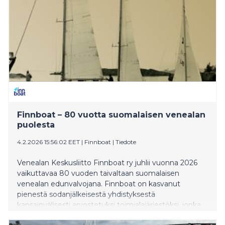
Finnboat – 80 vuotta suomalaisen venealan
puolesta
4.2.2026 15:56:02 EET
|
Finnboat
|
Tiedote
Venealan Keskusliitto Finnboat ry juhlii vuonna 2026
vaikuttavaa 80 vuoden taivaltaan suomalaisen
venealan edunvalvojana. Finnboat on kasvanut
pienestä sodanjälkeisestä yhdistyksestä
kansainvälisesti arvostetuksi toimialajärjestöksi, jonka
jäsenet vastaavat lähes koko alan kotimaan