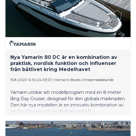
Nya Yamarin 80 DC är en kombination av
praktisk, nordisk funktion och influenser
från båtlivet kring Medelhavet
15.8.2023 14:54:24 EEST
|
Yamarin Boats
|
Pressmeddelande
Yamarin utökar sitt modellprogram med en 8-meter
lång Day Cruiser, designad för den globala marknaden.
Den här nya modellen är en innovativ kombination av
en Day Cruiser och en Walkaround båt.