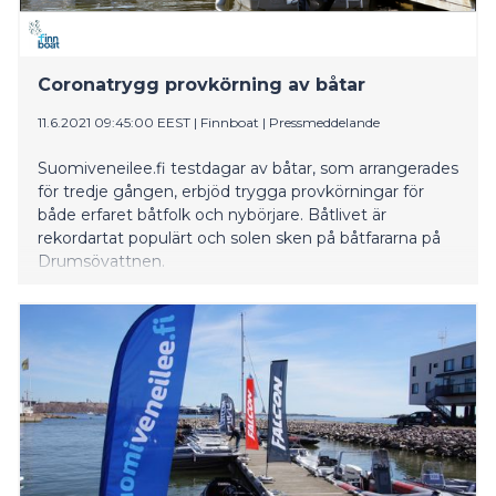
Coronatrygg provkörning av båtar
11.6.2021 09:45:00 EEST
|
Finnboat
|
Pressmeddelande
Suomiveneilee.fi testdagar av båtar, som arrangerades
för tredje gången, erbjöd trygga provkörningar för
både erfaret båtfolk och nybörjare. Båtlivet är
rekordartat populärt och solen sken på båtfararna på
Drumsövattnen.