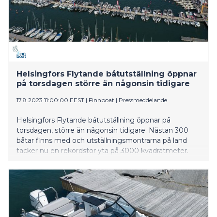
Helsingfors Flytande båtutställning öppnar
på torsdagen större än någonsin tidigare
17.8.2023 11:00:00 EEST
|
Finnboat
|
Pressmeddelande
Helsingfors Flytande båtutställning öppnar på
torsdagen, större än någonsin tidigare. Nästan 300
båtar finns med och utställningsmontrarna på land
täcker nu en rekordstor yta på 3000 kvadratmeter.