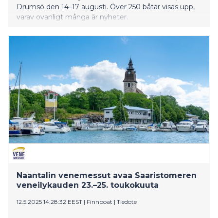
Drumsö den 14–17 augusti. Över 250 båtar visas upp,
varav ovanligt många är nyheter.
Naantalin venemessut avaa Saaristomeren
veneilykauden 23.–25. toukokuuta
12.5.2025 14:28:32 EEST
|
Finnboat
|
Tiedote