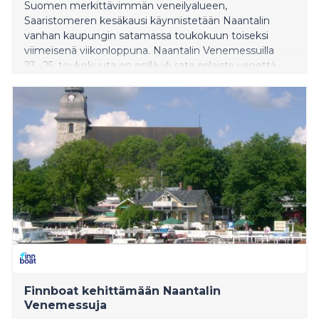
Suomen merkittävimmän veneilyalueen,
Saaristomeren kesäkausi käynnistetään Naantalin
vanhan kaupungin satamassa toukokuun toiseksi
viimeisenä viikonloppuna. Naantalin Venemessuilla
23.–25. toukokuuta on esillä yli sata erilaista venettä.
Finnboat kehittämään Naantalin
Venemessuja