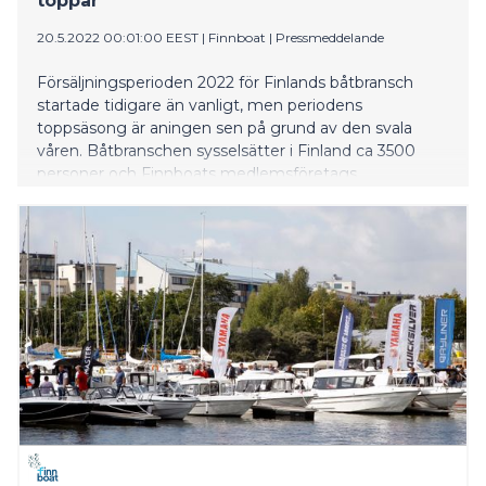
toppar
20.5.2022 00:01:00 EEST
|
Finnboat
|
Pressmeddelande
Försäljningsperioden 2022 för Finlands båtbransch
startade tidigare än vanligt, men periodens
toppsäsong är aningen sen på grund av den svala
våren. Båtbranschen sysselsätter i Finland ca 3500
personer och Finnboats medlemsföretags
omsättning uppgår till nästan en miljard euro.