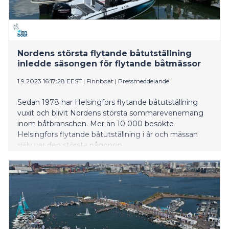
Nordens största flytande båtutställning
inledde säsongen för flytande båtmässor
1.9.2023 16:17:28 EEST
|
Finnboat
|
Pressmeddelande
Sedan 1978 har Helsingfors flytande båtutställning
vuxit och blivit Nordens största sommarevenemang
inom båtbranschen. Mer än 10 000 besökte
Helsingfors flytande båtutställning i år och mässan
själv var den största någonsin.