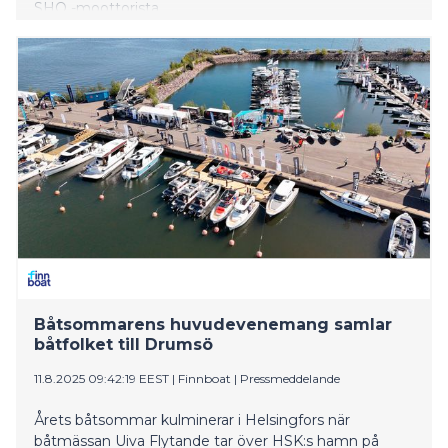
SHO -moottorista.
Båtsommarens huvudevenemang samlar
båtfolket till Drumsö
11.8.2025 09:42:19 EEST
|
Finnboat
|
Pressmeddelande
Årets båtsommar kulminerar i Helsingfors när
båtmässan Uiva Flytande tar över HSK:s hamn på