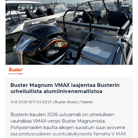
liikevaihdosta ja Suomen veneviennistä. Finnboat
juhlistaa 80-vuotista taivaltaan julkaisemalla kattavan
historiikin suomalaisen venealan kehityksestä Vene 26
Båt -messujen avajaispäivänä.
Buster Magnum VMAX laajentaa Busterin
urheilullista alumiinivenemallistoa
14.8.2025 16:17:34 EEST
|
Buster Boats
|
Tiedote
Busterin kauden 2026 uutusmalli on urheilullisen
vauhdikas VMAX-versio Buster Magnumista.
Pohjoismaiden kautta aikojen suosituin suuri avovene
saa piristysruiskeen suorituskykyisestä Yamaha V MAX