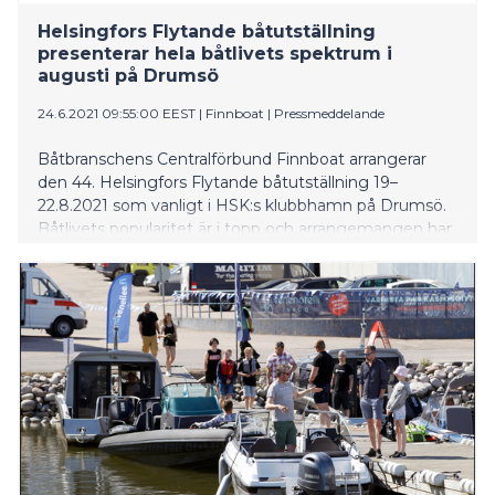
Helsingfors Flytande båtutställning
presenterar hela båtlivets spektrum i
augusti på Drumsö
24.6.2021 09:55:00 EEST
|
Finnboat
|
Pressmeddelande
Båtbranschens Centralförbund Finnboat arrangerar
den 44. Helsingfors Flytande båtutställning 19–
22.8.2021 som vanligt i HSK:s klubbhamn på Drumsö.
Båtlivets popularitet är i topp och arrangemangen har
framskridit med fart.