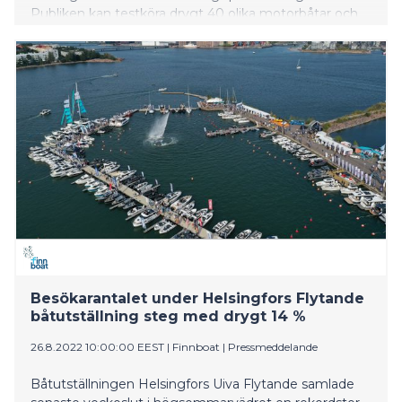
Publiken kan testköra drygt 40 olika motorbåtar och
vattenjetar, representerande totalt 25 olika båtmärken
från såväl hemlandet som utlandet.
Besökarantalet under Helsingfors Flytande
båtutställning steg med drygt 14 %
26.8.2022 10:00:00 EEST
|
Finnboat
|
Pressmeddelande
Båtutställningen Helsingfors Uiva Flytande samlade