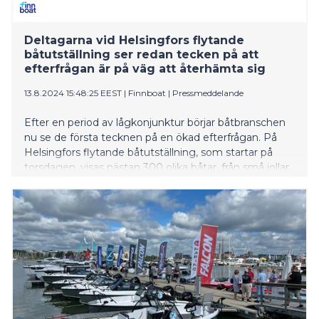
Deltagarna vid Helsingfors flytande
båtutställning ser redan tecken på att
efterfrågan är på väg att återhämta sig
13.8.2024 15:48:25 EEST
|
Finnboat
|
Pressmeddelande
Efter en period av lågkonjunktur börjar båtbranschen
nu se de första tecknen på en ökad efterfrågan. På
Helsingfors flytande båtutställning, som startar på
torsdagen, visas nästan 300 olika båtar, från små jollar
och roddbåtar till lyxjakter.