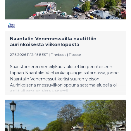
Naantalin Venemessuilla nautittiin
aurinkoisesta viikonlopusta
27.5.2026 11:12:45 EEST
|
Finnboat
|
Tiedote
Saaristomeren veneilykausi aloitettiin perinteiseen
tapaan Naantalin Vanhankaupungin satamassa, jonne
Naantalin Venemessut keräsi suuren yleisön.
Aurinkoisena messuviikonloppuna satama-alueella oli
esillä yli sata erilaista venettä.