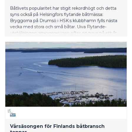
Båtlivets popularitet har stigit rekordhögt och detta
syns också på Helsingfors flytande båtmässa:
Bryggorna på Drumsö i HSK:s klubbhamn fylls nästa
vecka med stora och små båtar. Uiva Flytande-
utställningen arrangeras igen efter en paus på ett år
den 18–21 augusti 2022.
Vårsäsongen för Finlands båtbransch