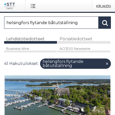
KIRJAUDU
Lehdistötiedotteet
Pörssitiedotteet
Business Wire
ACCESS Newswire
helsingfors flytande
41
Hakutulokset
båtutställning