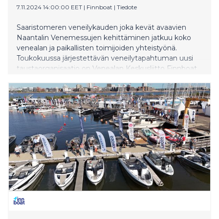
7.11.2024 14:00:00 EET
|
Finnboat
|
Tiedote
Saaristomeren veneilykauden joka kevät avaavien
Naantalin Venemessujen kehittäminen jatkuu koko
venealan ja paikallisten toimijoiden yhteistyönä.
Toukokuussa järjestettävän veneilytapahtuman uusi
taustaorganisaatio on Venealan Keskusliitto Finnboat
ry.