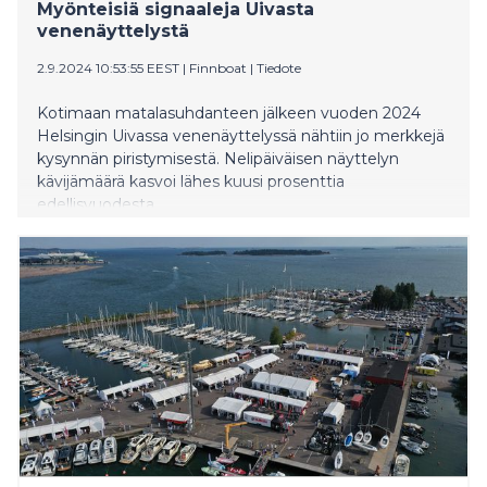
Myönteisiä signaaleja Uivasta
venenäyttelystä
2.9.2024 10:53:55 EEST
|
Finnboat
|
Tiedote
Kotimaan matalasuhdanteen jälkeen vuoden 2024
Helsingin Uivassa venenäyttelyssä nähtiin jo merkkejä
kysynnän piristymisestä. Nelipäiväisen näyttelyn
kävijämäärä kasvoi lähes kuusi prosenttia
edellisvuodesta.