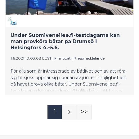
Under Suomiveneilee.fi-testdagarna kan
man provköra båtar på Drumsö i
Helsingfors 4.–5.6.
1.6.2021 10:03:08 EEST
|
Finnboat
|
Pressmeddelande
För alla som är intresserade av båtlivet och av att röra
sig till sjöss öppnar sig i början av juni en möjlighet att
på havet prova olika båtar. Under Suomiveneilee.fi-
testdagarna kommer drygt 20 olika båtar att finnas
för provkörning, från små aktersnurror till segelbåtar.
Provkörningarna är gratis för deltagarna och i båtarna
finns alltid en kunnig professionell skeppare.
1
>>