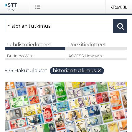
KIRJAUDU
Lehdistötiedotteet
Pörssitiedotteet
Business Wire
ACCESS Newswire
975
Hakutulokset
historian tutkimus