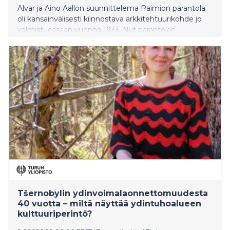
Alvar ja Aino Aallon suunnittelema Paimion parantola
oli kansainvälisesti kiinnostava arkkitehtuurikohde jo
valmistuessaan vuonna 1933. Nyt parantolan
kulttuurista on tekeillä uusi tutkijoiden kirjoittama
tietokirja.
Tšernobylin ydinvoimalaonnettomuudesta
40 vuotta – miltä näyttää ydintuhoalueen
kulttuuriperintö?