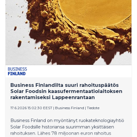
joka toinen vuosi, ja nyt se pidetään 26. kerran.
Business Finlandilta suuri rahoituspäätös
Solar Foodsin kaasufermentaatiolaitoksen
rakentamiseksi Lappeenrantaan
17.6.2026 15:02:30 EEST
|
Business Finland
|
Tiedote
Business Finland on myöntänyt ruokateknologiayhtiö
Solar Foodsille historiansa suurimman yksittäisen
rahoituksen. Lähes 78 miljoonan euron rahoitus