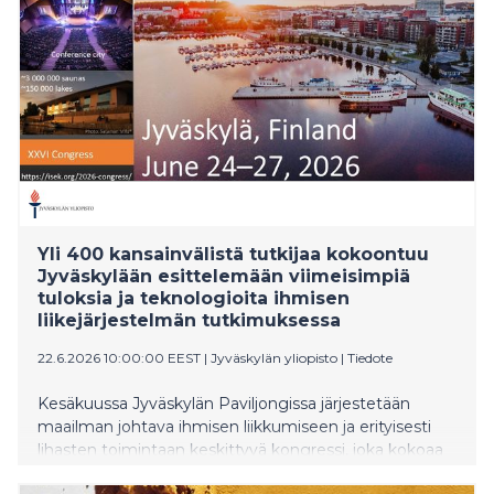
Yli 400 kansainvälistä tutkijaa kokoontuu
Jyväskylään esittelemään viimeisimpiä
tuloksia ja teknologioita ihmisen
liikejärjestelmän tutkimuksessa
22.6.2026 10:00:00 EEST
|
Jyväskylän yliopisto
|
Tiedote
Kesäkuussa Jyväskylän Paviljongissa järjestetään
maailman johtava ihmisen liikkumiseen ja erityisesti
lihasten toimintaan keskittyvä kongressi, joka kokoaa
yhteen alan huippuasiantuntijat. Kongressi järjestetään