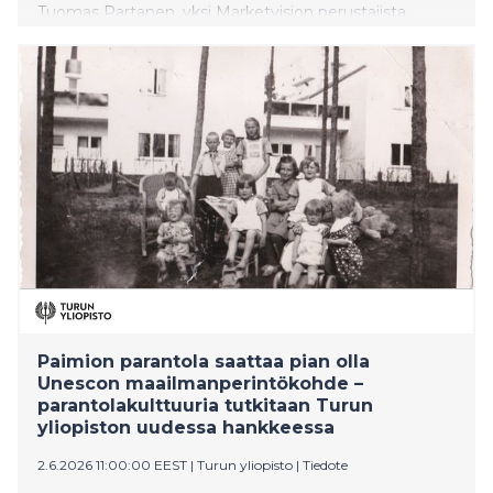
Tuomas Partanen, yksi Marketvision perustajista,
kertoo tietokirjassaan paitsi yrityksen historian 1980-
luvulta 2010-luvulle, myös inspiroivan tarinan sitä,
mihin kovalla työllä, sinnikkyydellä, uskolla omiin
kykyihinsä, onnistuneilla rekrytoinneilla, kannustavalla
yrityskulttuurilla ja hyvällä onnella voi päästä.
Paimion parantola saattaa pian olla
Unescon maailmanperintökohde –
parantolakulttuuria tutkitaan Turun
yliopiston uudessa hankkeessa
2.6.2026 11:00:00 EEST
|
Turun yliopisto
|
Tiedote