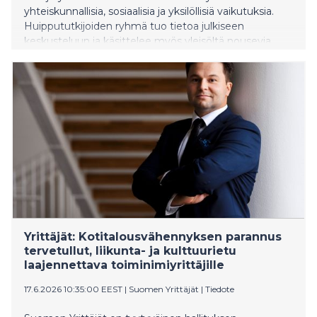
yhteiskunnallisia, sosiaalisia ja yksilöllisiä vaikutuksia.
Huippututkijoiden ryhmä tuo tietoa julkiseen
keskusteluun ja käsittelee myös yleisöltä nousevia
teemoja.
Yrittäjät: Kotitalousvähennyksen parannus
tervetullut, liikunta- ja kulttuurietu
laajennettava toiminimiyrittäjille
17.6.2026 10:35:00 EEST
|
Suomen Yrittäjät
|
Tiedote