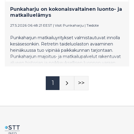
Punkaharju on kokonaisvaltainen luonto- ja
matkailuelämys
27.5.2026 06:48:21 EEST
|
Visit Punkaharju
|
Tiedote
Punkaharjun matkailuyritykset valmistautuvat innolla
kesäsesonkiin. Retretin taideluolaston avaaminen
heinäkuussa tuo vipinää paikkakunnan tarjontaan.
Punkaharjun majoitus- ja matkailupalvelut rakentuvat
alueen historian ja poikkeuksellisen luonnon varaan.
Punkaharju ei ole vain matkailukohde, vaan
kokonaisvaltainen elämys.
1
>>