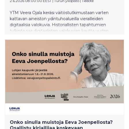
2.6.2026 08:00:00 EEST
|
Turun yliopisto
|
Tiedote
YTM Veera Ojala keräsi väitöstutkimustaan varten
kattavan aineiston ydintuhoalueilla vierailleiden
digitaalisia valokuvia. Historiallisten tapahtumien
tulkinta saa digitaalisten valokuvien kautta uuden
kehyksen.
Onko sinulla muistoja Eeva Joenpellosta?
Osallistu kirjailijaa koskevaan