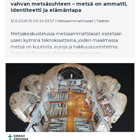
vahvan metsäsuhteen – metsä on ammatti,
identiteetti ja elämäntapa
12.6.2026 13:00:24 EEST
|
Metsäammattilaiset
|
Tiedote
Metsäkeskustelussa metsäammattilaiset esitetään
usein kylminä teknokraatteina, joiden maailmassa
metsä on kuutioita, euroja ja hakkuusuunnitelmia.
Tuore Itä-Suomen yliopistossa tarkastettu
väitöstutkimus piirtää kuitenkin aivan toisenlaisen
kuvan.