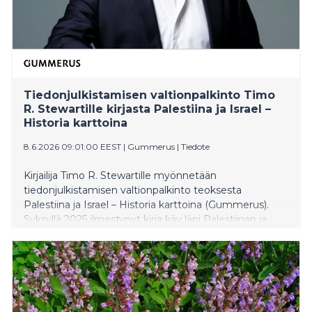
Tiedonjulkistamisen valtionpalkinto Timo
R. Stewartille kirjasta Palestiina ja Israel –
Historia karttoina
8.6.2026 09:01:00 EEST
|
Gummerus
|
Tiedote
Kirjailija Timo R. Stewartille myönnetään
tiedonjulkistamisen valtionpalkinto teoksesta
Palestiina ja Israel – Historia karttoina (Gummerus).
Syksyllä 2025 ilmestynyt kirja käy läpi Palestiinan ja
Israelin historiaa selittäen alueen konfliktia
yleistajuisesti ja kronologisesti eri aikakausien karttojen
avulla. Tiedonjulkistamisen valtionpalkinnot ovat
tunnustus tiedonjulkistamisen yhteiskunnallisesta
merkityksestä.