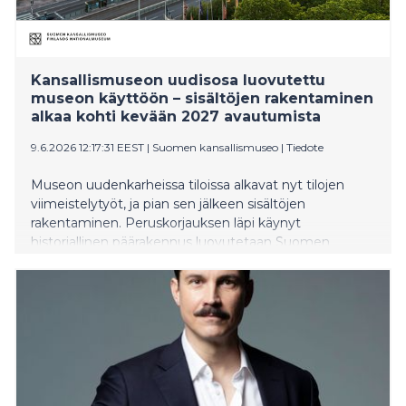
Kansallismuseon uudisosa luovutettu
museon käyttöön – sisältöjen rakentaminen
alkaa kohti kevään 2027 avautumista
9.6.2026 12:17:31 EEST
|
Suomen kansallismuseo
|
Tiedote
Museon uudenkarheissa tiloissa alkavat nyt tilojen
viimeistelytyöt, ja pian sen jälkeen sisältöjen
rakentaminen. Peruskorjauksen läpi käynyt
historiallinen päärakennus luovutetaan Suomen
kansallismuseolle elokuussa. Kansallismuseo avautuu
yleisölle huhtikuussa 2027.