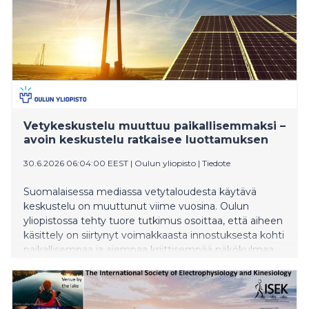
Vetykeskustelu muuttuu paikallisemmaksi –
avoin keskustelu ratkaisee luottamuksen
30.6.2026 06:04:00 EEST
|
Oulun yliopisto
|
Tiedote
Suomalaisessa mediassa vetytaloudesta käytävä
keskustelu on muuttunut viime vuosina. Oulun
yliopistossa tehty tuore tutkimus osoittaa, että aiheen
käsittely on siirtynyt voimakkaasta innostuksesta kohti
paikallisempaa ja aiempaa kriittisempää näkökulmaa.