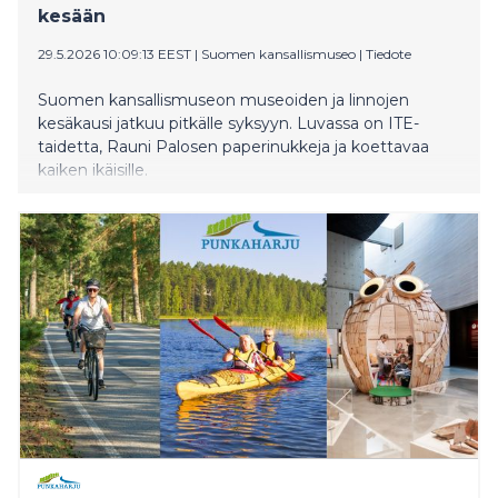
kesään
29.5.2026 10:09:13 EEST
|
Suomen kansallismuseo
|
Tiedote
Suomen kansallismuseon museoiden ja linnojen
kesäkausi jatkuu pitkälle syksyyn. Luvassa on ITE-
taidetta, Rauni Palosen paperinukkeja ja koettavaa
kaiken ikäisille.