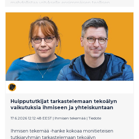
mahdollistaa yritykselle ensimmäisen teollisen
mittakaavan kaasufermentoinnin tuotantolaitoksen
rakentamisen Lappeenrantaan ja tuotannon
skaalaamisen. Hanke edistää merkittävän
kansainvälisen liiketoiminnan syntymistä Suomeen ja
luo onnistuessaan alueelle jopa satoja uusia
työpaikkoja.
Huippututkijat tarkastelemaan tekoälyn
vaikutuksia ihmiseen ja yhteiskuntaan
17.6.2026 12:12:48 EEST
|
Ihmisen tekemää
|
Tiedote
Ihmisen tekemää -hanke kokoaa monitieteisen
tutkijaryhmän tarkastelemaan tekoälyn