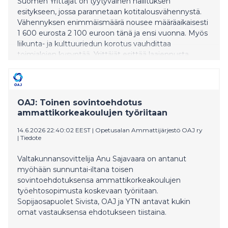
Suomen Yrittäjät on tyytyväinen hallituksen
esitykseen, jossa parannetaan kotitalousvähennystä.
Vähennyksen enimmäismäärä nousee määräaikaisesti
1 600 eurosta 2 100 euroon tänä ja ensi vuonna. Myös
liikunta- ja kulttuuriedun korotus vauhdittaa
toimialojen kysyntää. Yrittäjät esittää laajennusta
toiminimiyrittäjille.
OAJ: Toinen sovintoehdotus
ammattikorkeakoulujen työriitaan
14.6.2026 22:40:02 EEST
|
Opetusalan Ammattijärjestö OAJ ry
|
Tiedote
Valtakunnansovittelija Anu Sajavaara on antanut
myöhään sunnuntai-iltana toisen
sovintoehdotuksensa ammattikorkeakoulujen
työehtosopimusta koskevaan työriitaan.
Sopijaosapuolet Sivista, OAJ ja YTN antavat kukin
omat vastauksensa ehdotukseen tiistaina.