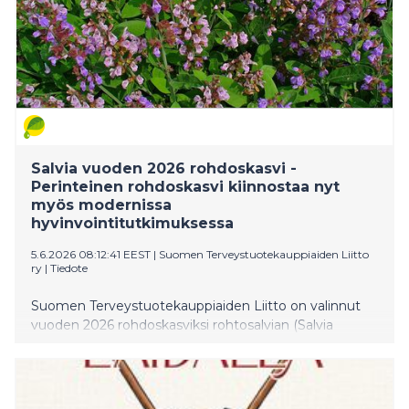
Salvia vuoden 2026 rohdoskasvi -
Perinteinen rohdoskasvi kiinnostaa nyt
myös modernissa
hyvinvointitutkimuksessa
5.6.2026 08:12:41 EEST
|
Suomen Terveystuotekauppiaiden Liitto
ry
|
Tiedote
Suomen Terveystuotekauppiaiden Liitto on valinnut
vuoden 2026 rohdoskasviksi rohtosalvian (Salvia
officinalis). Valinnan perusteina ovat kasvin pitkä
käyttöhistoria, monipuoliset hyvinvointivaikutukset
sekä kasvava tieteellinen tutkimus erityisesti
vaihdevuosioireiden, mielialan, vireystilan ja