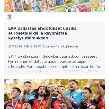
EKP paljastaa ehdotukset uusiksi
euroseteleiksi ja käynnistää
kyselytutkimuksen
23.7.2026 17:18:18 EEST
|
Suomen Pankki
|
Tiedote
EKP julkistaa suunnittelukilpailussa jatkoon päässeet
kymmenen ehdotusta uuden eurosetelisarjan
ulkoasuksi Eurooppalaisten mielipiteitä halutaan kuulla
verkkokyselyssä, joka on avoinna 21.9.2026 asti EKP:n
neuvoston on tarkoitus valita ehdotuksista setelisarjan
lopullinen ulkoasu vuoden lopulla