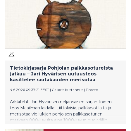
kognitiivisen hyvinvoinnin alueilla.
Tietokirjasarja Pohjolan palkkasotureista
jatkuu – Jari Hyvärisen uutuusteos
käsittelee rautakauden merisotaa
4.6.2026 09:37:21 EEST
|
Calidris Kustannus
|
Tiedote
Arkkitehti Jari Hyvärisen neljäosaisen sarjan toinen
teos Maailman laidalla: Liittolaisia, palkkasotilaita ja
merisotaa vie lukijan pohjoisen palkkasoturien
matkaan 800-luvulta aina 1000-luvun puoliväliin.