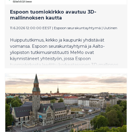
Espoon tuomiokirkko avautuu 3D-
mallinnoksen kautta
11.6.2026 12:00:00 EEST
|
Espoon seurakuntayhtymä
|
Uutinen
Huippututkimus, kirkko ja kaupunki yhdistävät
voimansa. Espoon seurakuntayhtymä ja Aalto-
yliopiston tutkimusinstituutti MeMo ovat
käynnistäneet yhteistyön, jossa Espoon
tuomiokirkosta laadittu korkeatasoinen 3D-mallinnos
toisi espoolaisille uudenlaisen tavan tutustua alueen
kulttuuri- ja kirkkohistoriaan sekä seurakuntien
tarjoamiin palveluihin.