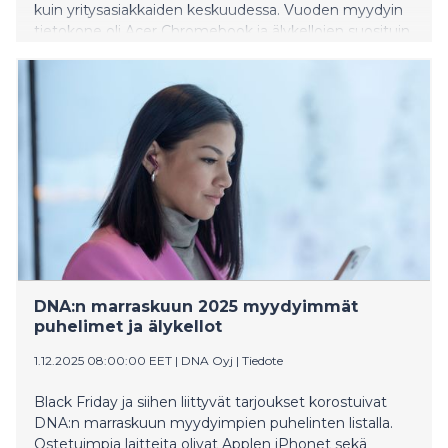
kuin yritysasiakkaiden keskuudessa. Vuoden myydyin
tietokone oli Acer Chromebook ja älykellojen suosituin
oli puolestaan Xplora XGO2 -lasten kellopuhelin.
DNA:n marraskuun 2025 myydyimmät
puhelimet ja älykellot
1.12.2025 08:00:00 EET
|
DNA Oyj
|
Tiedote
Black Friday ja siihen liittyvät tarjoukset korostuivat
DNA:n marraskuun myydyimpien puhelinten listalla.
Ostetuimpia laitteita olivat Applen iPhonet sekä