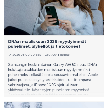
DNA:n maaliskuun 2026 myydyimmät
puhelimet, älykellot ja tietokoneet
1.4.2026 08:00:00 EEST
|
DNA Oyj
|
Tiedote
Samsungin keskihintainen Galaxy A56 5G nousi DNA:n
kuluttaja-asiakkaiden maaliskuun myydyimmäksi
puhelimeksi selkeällä erolla seuraaviin malleihin. Apple
jatkoi puolestaan yritysasiakkaiden suosituimpana
valmistajana, ja iPhone 16 5G sijoittui listan
ykköspaikalle. Käytettyjen puhelinten myynnissä
Applen mallit pitivät niin ikään asemansa, mutta
Samsung Galaxy S24 Ultra 5G nousi kuukauden
yllättäjäksi. Maaliskuun ostetuin älykello oli Apple