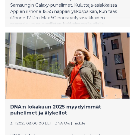
Samsungin Galaxy-puhelimet. Kuluttaja-asiakkaissa
Applen iPhone 15 5G nappasi ykköspaikan, kun taas
iPhone 17 Pro Max 5G nousi yritysasiakkaiden
marraskuun myyntilistan kirkkaimmalle sijalle.
Älykellojen osalta kysytyimpiä olivat Honorin ja
Samsungin edulliset mallit ja myydyimpänä älykellona
paikkansa säilytti edelleen Honor Choice Watch 2i.
DNA:n lokakuun 2025 myydyimmät
puhelimet ja älykellot
3.11.2025 08:00:00 EET
|
DNA Oyj
|
Tiedote