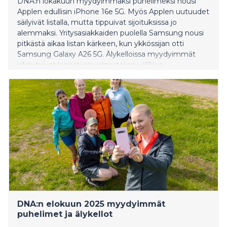
DNA:n lokakuun myydyimmäksi puhelimeksi nousi
Applen edullisin iPhone 16e 5G. Myös Applen uutuudet
säilyivät listalla, mutta tippuivat sijoituksissa jo
alemmaksi. Yritysasiakkaiden puolella Samsung nousi
pitkästä aikaa listan kärkeen, kun ykkössijan otti
Samsung Galaxy A26 5G. Älykelloissa myydyimmät
jakautuivat laajasti eri valmistajien välillä ja
ensimmäisen sijan vei tällä kertaa Honor Watch 2i.
DNA:n elokuun 2025 myydyimmät
puhelimet ja älykellot