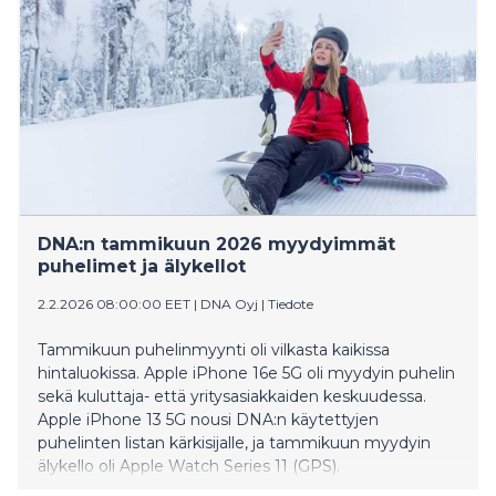
Watch Series 11 (GPS). Tietokoneissa ensimmäisen
kvartaalin myydyin malli oli Acer Aspire Lite 14.
DNA:n tammikuun 2026 myydyimmät
puhelimet ja älykellot
2.2.2026 08:00:00 EET
|
DNA Oyj
|
Tiedote
Tammikuun puhelinmyynti oli vilkasta kaikissa
hintaluokissa. Apple iPhone 16e 5G oli myydyin puhelin
sekä kuluttaja- että yritysasiakkaiden keskuudessa.
Apple iPhone 13 5G nousi DNA:n käytettyjen
puhelinten listan kärkisijalle, ja tammikuun myydyin
älykello oli Apple Watch Series 11 (GPS).