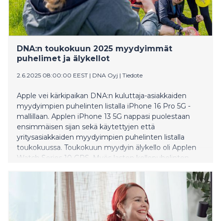
DNA:n toukokuun 2025 myydyimmät
puhelimet ja älykellot
2.6.2025 08:00:00 EEST
|
DNA Oyj
|
Tiedote
Apple vei kärkipaikan DNA:n kuluttaja-asiakkaiden
myydyimpien puhelinten listalla iPhone 16 Pro 5G -
mallillaan. Applen iPhone 13 5G nappasi puolestaan
ensimmäisen sijan sekä käytettyjen että
yritysasiakkaiden myydyimpien puhelinten listalla
toukokuussa. Toukokuun myydyin älykello oli Applen
Watch Series 10 GPS. Myös lasten kellopuhelinten
kysyntä oli suurta toukokuussa.