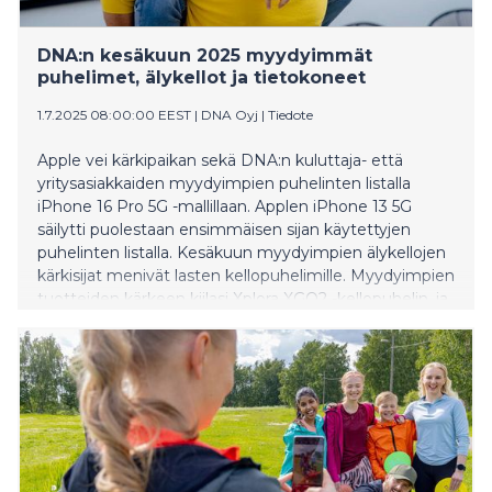
DNA:n kesäkuun 2025 myydyimmät
puhelimet, älykellot ja tietokoneet
1.7.2025 08:00:00 EEST
|
DNA Oyj
|
Tiedote
Apple vei kärkipaikan sekä DNA:n kuluttaja- että
yritysasiakkaiden myydyimpien puhelinten listalla
iPhone 16 Pro 5G -mallillaan. Applen iPhone 13 5G
säilytti puolestaan ensimmäisen sijan käytettyjen
puhelinten listalla. Kesäkuun myydyimpien älykellojen
kärkisijat menivät lasten kellopuhelimille. Myydyimpien
tuotteiden kärkeen kiilasi Xplora XGO2 -kellopuhelin, ja
listan toiselle sijalle nousi ZTE K1 Pro -kellopuhelin.
Toisen kvartaalin myydyimmän tietokoneen paikan
otti Applen MacBook Air 13" M2.