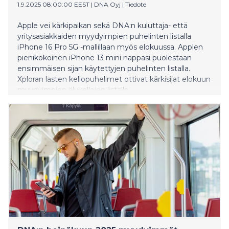
1.9.2025 08:00:00 EEST
|
DNA Oyj
|
Tiedote
Apple vei kärkipaikan sekä DNA:n kuluttaja- että
yritysasiakkaiden myydyimpien puhelinten listalla
iPhone 16 Pro 5G -mallillaan myös elokuussa. Applen
pienikokoinen iPhone 13 mini nappasi puolestaan
ensimmäisen sijan käytettyjen puhelinten listalla.
Xploran lasten kellopuhelimet ottivat kärkisijat elokuun
myydyimpien älykellojen listalla.