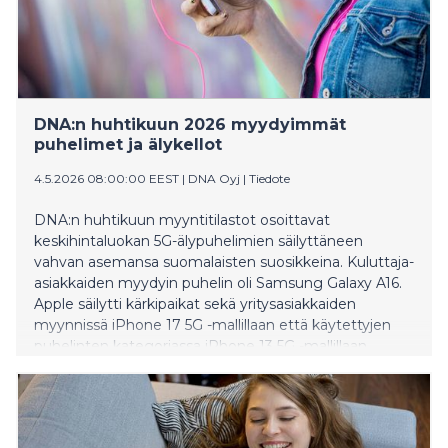
DNA:n huhtikuun 2026 myydyimmät
puhelimet ja älykellot
4.5.2026 08:00:00 EEST
|
DNA Oyj
|
Tiedote
DNA:n huhtikuun myyntitilastot osoittavat
keskihintaluokan 5G-älypuhelimien säilyttäneen
vahvan asemansa suomalaisten suosikkeina. Kuluttaja-
asiakkaiden myydyin puhelin oli Samsung Galaxy A16.
Apple säilytti kärkipaikat sekä yritysasiakkaiden
myynnissä iPhone 17 5G -mallillaan että käytettyjen
puhelinten kategoriassa iPhone 13 5G -mallillaan.
Huhtikuun myydyin älykello oli ZTE K2 -lasten
kellopuhelin.