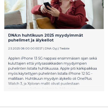
DNA:n huhtikuun 2025 myydyimmät
puhelimet ja älykellot
2.5.2025 08:00:00 EEST
|
DNA Oyj
|
Tiedote
Applen iPhone 13 5G nappasi ensimmäisen sijan sekä
kuluttajien että yritysasiakkaiden myydyimpien
puhelinten listalla huhtikuussa. Apple piti kärkipaikkaa
myös käytettyjen puhelinten listalla iPhone 12 5G -
mallillaan. Huhtikuun myydyin älykello oli OnePlus
Watch 3, ja Xploran mallit olivat puolestaan
suosituimpia kellopuhelimia huhtikuussa.