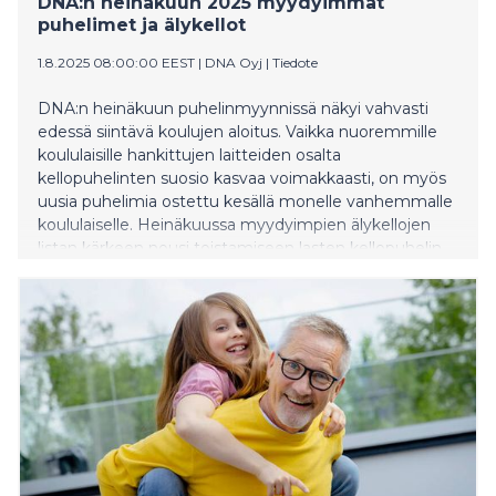
DNA:n heinäkuun 2025 myydyimmät
puhelimet ja älykellot
1.8.2025 08:00:00 EEST
|
DNA Oyj
|
Tiedote
DNA:n heinäkuun puhelinmyynnissä näkyi vahvasti
edessä siintävä koulujen aloitus. Vaikka nuoremmille
koululaisille hankittujen laitteiden osalta
kellopuhelinten suosio kasvaa voimakkaasti, on myös
uusia puhelimia ostettu kesällä monelle vanhemmalle
koululaiselle. Heinäkuussa myydyimpien älykellojen
listan kärkeen nousi toistamiseen lasten kellopuhelin
Xplora XGO2.