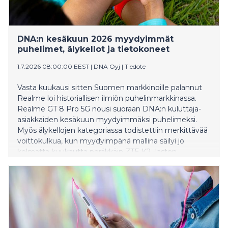
DNA:n kesäkuun 2026 myydyimmät
puhelimet, älykellot ja tietokoneet
1.7.2026 08:00:00 EEST
|
DNA Oyj
|
Tiedote
Vasta kuukausi sitten Suomen markkinoille palannut
Realme loi historiallisen ilmiön puhelinmarkkinassa.
Realme GT 8 Pro 5G nousi suoraan DNA:n kuluttaja-
asiakkaiden kesäkuun myydyimmäksi puhelimeksi.
Myös älykellojen kategoriassa todistettiin merkittävää
voittokulkua, kun myydyimpänä mallina säilyi jo
kolmatta kuukautta peräkkäin ZTE K2 -lasten
kellopuhelin. Huhti–kesäkuun tietokonemyynnin
kärkipaikan nappasi puolestaan Acer Chromebook 314.