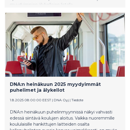
myydyimpien älykellojen listalla.
DNA:n heinäkuun 2025 myydyimmät
puhelimet ja älykellot
1.8.2025 08:00:00 EEST
|
DNA Oyj
|
Tiedote
DNA:n heinäkuun puhelinmyynnissä näkyi vahvasti
edessä siintävä koulujen aloitus. Vaikka nuoremmille
koululaisille hankittujen laitteiden osalta