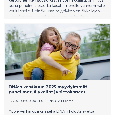
kellopuhelinten suosio kasvaa voimakkaasti, on myös
uusia puhelimia ostettu kesällä monelle vanhemmalle
koululaiselle. Heinäkuussa myydyimpien älykellojen
listan kärkeen nousi toistamiseen lasten kellopuhelin
Xplora XGO2.
DNA:n kesäkuun 2025 myydyimmät
puhelimet, älykellot ja tietokoneet
1.7.2025 08:00:00 EEST
|
DNA Oyj
|
Tiedote
Apple vei kärkipaikan sekä DNA:n kuluttaja- että