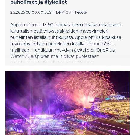
puhelimet ja älykellot
2.5.2025 08:00:00 EEST
|
DNA Oyj
|
Tiedote
Applen iPhone 13 5G nappasi ensimmäisen sijan sekä
kuluttajien että yritysasiakkaiden myydyimpien
puhelinten listalla huhtikuussa. Apple piti kärkipaikkaa
myös käytettyjen puhelinten listalla iPhone 12 5G -
mallillaan. Huhtikuun myydyin älykello oli OnePlus
Watch 3, ja Xploran mallit olivat puolestaan
suosituimpia kellopuhelimia huhtikuussa.