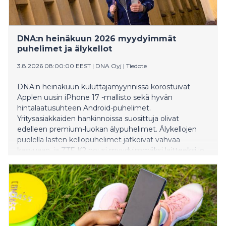
DNA:n heinäkuun 2026 myydyimmät
puhelimet ja älykellot
3.8.2026 08:00:00 EEST
|
DNA Oyj
|
Tiedote
DNA:n heinäkuun kuluttajamyynnissä korostuivat
Applen uusin iPhone 17 -mallisto sekä hyvän
hintalaatusuhteen Android-puhelimet.
Yritysasiakkaiden hankinnoissa suosittuja olivat
edelleen premium-luokan älypuhelimet. Älykellojen
puolella lasten kellopuhelimet jatkoivat vahvaa
kasvuaan, ja ZTE K2 nousi myydyimmäksi laitteeksi jo
neljättä kuukautta peräkkäin