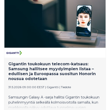
Gigantin toukokuun telecom-katsaus:
Samsung hallitsee myydyimpien listaa –
edullisen ja Euroopassa suositun Honorin
nousua odotetaan
31.5.2026 09:00:00 EEST
|
Gigantti
|
Tiedote
Samsungin Galaxy A -sarja hallitsi Gigantin toukokuun
puhelinmyyntiä selkeällä kolmoisvoitolla samalla, kun
markkinoilla näkyy odottava tunnelma uusien