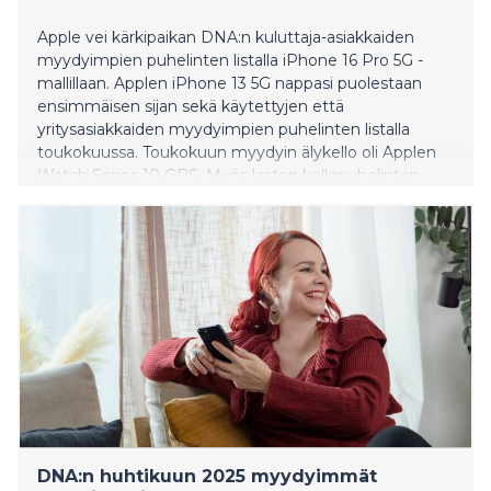
Apple vei kärkipaikan DNA:n kuluttaja-asiakkaiden
myydyimpien puhelinten listalla iPhone 16 Pro 5G -
mallillaan. Applen iPhone 13 5G nappasi puolestaan
ensimmäisen sijan sekä käytettyjen että
yritysasiakkaiden myydyimpien puhelinten listalla
toukokuussa. Toukokuun myydyin älykello oli Applen
Watch Series 10 GPS. Myös lasten kellopuhelinten
kysyntä oli suurta toukokuussa.
DNA:n huhtikuun 2025 myydyimmät