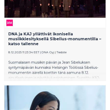
DNA ja KAJ yllättivät ikonisella
musiikkiesityksellä Sibelius-monumentilla –
katso tallenne
8.12.2025 11:23:34 EET
|
DNA Oyj
|
Tiedote
Suomalaisen musiikin päivän ja Jean Sibeliuksen
syntymäpäivän kunniaksi Helsingin Töölössä Sibelius-
monumentin äärellä koettiin tänä aamuna 8.12.
ainutlaatuinen ja näyttävä esiintyminen. Suosittu KAJ-
yhtye esitti yllätyksenä oman, vaikuttavan tulkintansa
suomalaisten rakastamasta Finlandia-hymnistä
yhdessä Vaskivuoren lukion 35-henkisen kamarikuoron
kanssa. Version tuottajana toimi Jean Sibeliuksen
tyttärentyttärenpoika.