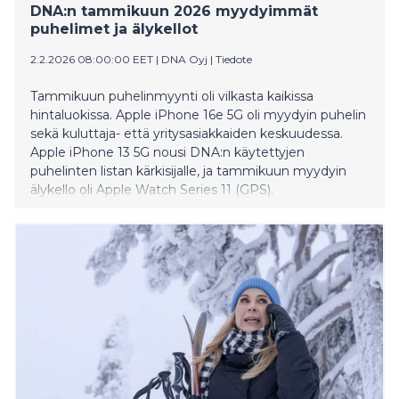
DNA:n tammikuun 2026 myydyimmät
puhelimet ja älykellot
2.2.2026 08:00:00 EET
|
DNA Oyj
|
Tiedote
Tammikuun puhelinmyynti oli vilkasta kaikissa
hintaluokissa. Apple iPhone 16e 5G oli myydyin puhelin
sekä kuluttaja- että yritysasiakkaiden keskuudessa.
Apple iPhone 13 5G nousi DNA:n käytettyjen
puhelinten listan kärkisijalle, ja tammikuun myydyin
älykello oli Apple Watch Series 11 (GPS).