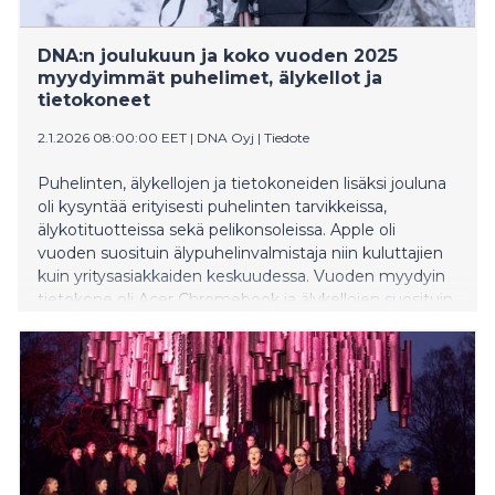
DNA:n joulukuun ja koko vuoden 2025
myydyimmät puhelimet, älykellot ja
tietokoneet
2.1.2026 08:00:00 EET
|
DNA Oyj
|
Tiedote
Puhelinten, älykellojen ja tietokoneiden lisäksi jouluna
oli kysyntää erityisesti puhelinten tarvikkeissa,
älykotituotteissa sekä pelikonsoleissa. Apple oli
vuoden suosituin älypuhelinvalmistaja niin kuluttajien
kuin yritysasiakkaiden keskuudessa. Vuoden myydyin
tietokone oli Acer Chromebook ja älykellojen suosituin
oli puolestaan Xplora XGO2 -lasten kellopuhelin.