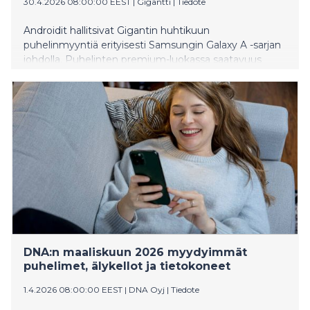
30.4.2026 08:00:00 EEST
|
Gigantti
|
Tiedote
Androidit hallitsivat Gigantin huhtikuun
puhelinmyyntiä erityisesti Samsungin Galaxy A -sarjan
johdolla. Puhelinten premium-luokassa saatavuus
näkyi tasaisena kysyntänä. Kevään eteneminen
vauhditti puettavan teknologian myyntiä, erityisesti
aktiivisuutta mittaavien urheilukellojen kysyntä kasvoi
selvästi. Äitienpäivänä 10.5. alkavan juhlakauden
suosikkihankinta on älykello, jonka myynnin odotetaan
nousevan toukokuussa huippuunsa.
DNA:n maaliskuun 2026 myydyimmät
puhelimet, älykellot ja tietokoneet
1.4.2026 08:00:00 EEST
|
DNA Oyj
|
Tiedote