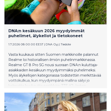
DNA:n kesäkuun 2026 myydyimmät
puhelimet, älykellot ja tietokoneet
1.7.2026 08:00:00 EEST
|
DNA Oyj
|
Tiedote
Vasta kuukausi sitten Suomen markkinoille palannut
Realme loi historiallisen ilmiön puhelinmarkkinassa.
Realme GT 8 Pro 5G nousi suoraan DNA:n kuluttaja-
asiakkaiden kesäkuun myydyimmäksi puhelimeksi.
Myös älykellojen kategoriassa todistettiin merkittävää
voittokulkua, kun myydyimpänä mallina säilyi jo
kolmatta kuukautta peräkkäin ZTE K2 -lasten
kellopuhelin. Huhti–kesäkuun tietokonemyynnin
kärkipaikan nappasi puolestaan Acer Chromebook 314.