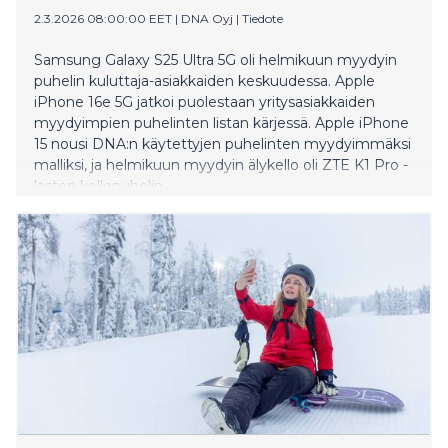
2.3.2026 08:00:00 EET
|
DNA Oyj
|
Tiedote
Samsung Galaxy S25 Ultra 5G oli helmikuun myydyin
puhelin kuluttaja-asiakkaiden keskuudessa. Apple
iPhone 16e 5G jatkoi puolestaan yritysasiakkaiden
myydyimpien puhelinten listan kärjessä. Apple iPhone
15 nousi DNA:n käytettyjen puhelinten myydyimmäksi
malliksi, ja helmikuun myydyin älykello oli ZTE K1 Pro -
lasten kellopuhelin.