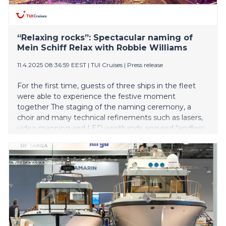
“Relaxing rocks”: Spectacular naming of
Mein Schiff Relax with Robbie Williams
11.4.2025 08:36:59 EEST
|
TUI Cruises
|
Press release
For the first time, guests of three ships in the fleet
were able to experience the festive moment
together The staging of the naming ceremony, a
choir and many technical refinements such as lasers,
video mapping and LED wristbands ensured “endless
moments” International superstar and feel-good
ambassador of Mein Schiff Relax Robbie Williams
wows over 12,000 people with his concert Three ships
and a naming ceremony: unique and unprecedented
fleet get-together – Mein Schiff 5, Mein Schiff 7 and
Mein Schiff Relax in the port of Málaga