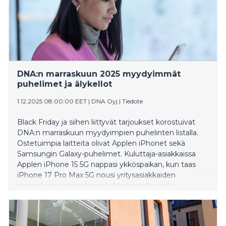
DNA:n marraskuun 2025 myydyimmät
puhelimet ja älykellot
1.12.2025 08:00:00 EET
|
DNA Oyj
|
Tiedote
Black Friday ja siihen liittyvät tarjoukset korostuivat
DNA:n marraskuun myydyimpien puhelinten listalla.
Ostetuimpia laitteita olivat Applen iPhonet sekä
Samsungin Galaxy-puhelimet. Kuluttaja-asiakkaissa
Applen iPhone 15 5G nappasi ykköspaikan, kun taas
iPhone 17 Pro Max 5G nousi yritysasiakkaiden
marraskuun myyntilistan kirkkaimmalle sijalle.
Älykellojen osalta kysytyimpiä olivat Honorin ja
Samsungin edulliset mallit ja myydyimpänä älykellona
paikkansa säilytti edelleen Honor Choice Watch 2i.