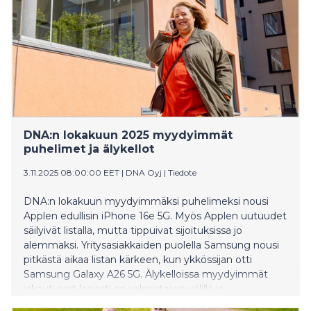
DNA:n lokakuun 2025 myydyimmät
puhelimet ja älykellot
3.11.2025 08:00:00 EET
|
DNA Oyj
|
Tiedote
DNA:n lokakuun myydyimmäksi puhelimeksi nousi
Applen edullisin iPhone 16e 5G. Myös Applen uutuudet
säilyivät listalla, mutta tippuivat sijoituksissa jo
alemmaksi. Yritysasiakkaiden puolella Samsung nousi
pitkästä aikaa listan kärkeen, kun ykkössijan otti
Samsung Galaxy A26 5G. Älykelloissa myydyimmät
jakautuivat laajasti eri valmistajien välillä ja
ensimmäisen sijan vei tällä kertaa Honor Watch 2i.