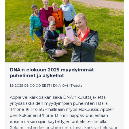
DNA:n elokuun 2025 myydyimmät
puhelimet ja älykellot
1.9.2025 08:00:00 EEST
|
DNA Oyj
|
Tiedote
Apple vei kärkipaikan sekä DNA:n kuluttaja- että
yritysasiakkaiden myydyimpien puhelinten listalla
iPhone 16 Pro 5G -mallillaan myös elokuussa. Applen
pienikokoinen iPhone 13 mini nappasi puolestaan
ensimmäisen sijan käytettyjen puhelinten listalla.
Xploran lasten kellopuhelimet ottivat kärkisijat elokuun