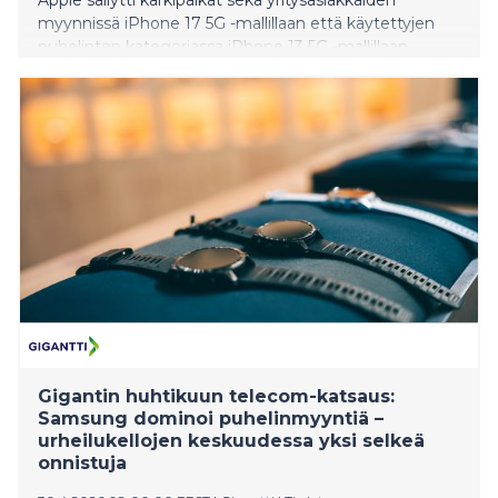
myynnissä iPhone 17 5G -mallillaan että käytettyjen
puhelinten kategoriassa iPhone 13 5G -mallillaan.
Huhtikuun myydyin älykello oli ZTE K2 -lasten
kellopuhelin.
Gigantin huhtikuun telecom-katsaus:
Samsung dominoi puhelinmyyntiä –
urheilukellojen keskuudessa yksi selkeä
onnistuja