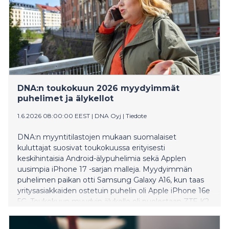
DNA:n toukokuun 2026 myydyimmät
puhelimet ja älykellot
1.6.2026 08:00:00 EEST
|
DNA Oyj
|
Tiedote
DNA:n myyntitilastojen mukaan suomalaiset
kuluttajat suosivat toukokuussa erityisesti
keskihintaisia Android-älypuhelimia sekä Applen
uusimpia iPhone 17 -sarjan malleja. Myydyimmän
puhelimen paikan otti Samsung Galaxy A16, kun taas
yritysasiakkaiden ostetuin puhelin oli Apple iPhone 16e
5G. Toukokuun myydyin älykello oli puolestaan ZTE K2
-lasten kellopuhelin.