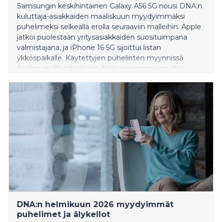
Samsungin keskihintainen Galaxy A56 5G nousi DNA:n
kuluttaja-asiakkaiden maaliskuun myydyimmäksi
puhelimeksi selkeällä erolla seuraaviin malleihin. Apple
jatkoi puolestaan yritysasiakkaiden suosituimpana
valmistajana, ja iPhone 16 5G sijoittui listan
ykköspaikalle. Käytettyjen puhelinten myynnissä
Applen mallit pitivät niin ikään asemansa, mutta
Samsung Galaxy S24 Ultra 5G nousi kuukauden
yllättäjäksi. Maaliskuun ostetuin älykello oli Apple
Watch Series 11 (GPS). Tietokoneissa ensimmäisen
kvartaalin myydyin malli oli Acer Aspire Lite 14.
DNA:n helmikuun 2026 myydyimmät
puhelimet ja älykellot