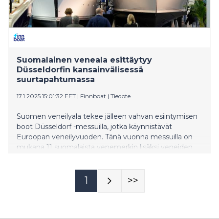
Suomalainen veneala esittäytyy
Düsseldorfin kansainvälisessä
suurtapahtumassa
17.1.2025 15:01:32 EET
|
Finnboat
|
Tiedote
Suomen veneilyala tekee jälleen vahvan esiintymisen
boot Düsseldorf -messuilla, jotka käynnistävät
Euroopan veneilyvuoden. Tänä vuonna messuilla on
mukana 11 suomalaista venemerkin lisäksi veneiden
sähkömoottorijärjestelmien edelläkävijä Oceanvolt
sekä kuivapukuja erilaisiin vesiharrastuksiin valmistava
Ursuit. Suomalaisyritysten veneitä messuilla on esillä
1
>>
lähes 50.