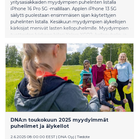
yritysasiakkaiden myydyimpien puhelinten listalla
iPhone 16 Pro 5G -mallillaan. Applen iPhone 13 5G
säilytti puolestaan ensimmäisen sijan käytettyjen
puhelinten listalla. Kesäkuun myydyimpien älykellojen
kärkisijat menivät lasten kellopuhelimille. Myydyimpien
tuotteiden kärkeen kiilasi Xplora XGO2 -kellopuhelin, ja
listan toiselle sijalle nousi ZTE K1 Pro -kellopuhelin.
Toisen kvartaalin myydyimmän tietokoneen paikan
otti Applen MacBook Air 13" M2.
DNA:n toukokuun 2025 myydyimmät
puhelimet ja älykellot
2.6.2025 08:00:00 EEST
|
DNA Oyj
|
Tiedote