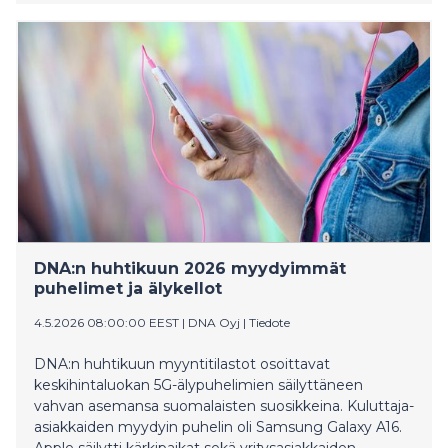
valmistajien kasvattaessa jalansijaansa Euroopassa.
Pitkään odotettu Oura Ring 5 tuo markkinoille entistä
huomaamattomamman version suositusta
älysormuksesta. Myös aktiivisuusrannekkeet tekevät
paluuta.
DNA:n huhtikuun 2026 myydyimmät
puhelimet ja älykellot
4.5.2026 08:00:00 EEST
|
DNA Oyj
|
Tiedote
DNA:n huhtikuun myyntitilastot osoittavat
keskihintaluokan 5G-älypuhelimien säilyttäneen
vahvan asemansa suomalaisten suosikkeina. Kuluttaja-
asiakkaiden myydyin puhelin oli Samsung Galaxy A16.
Apple säilytti kärkipaikat sekä yritysasiakkaiden