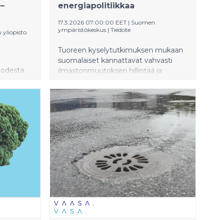
 –
energiapolitiikkaa
17.3.2026 07:00:00 EET
|
Suomen
ympäristökeskus
|
Tiedote
 yliopisto
Tuoreen kyselytutkimuksen mukaan
suomalaiset kannattavat vahvasti
uodesta
ilmastonmuutoksen hillintää ja
ittain
kunnianhimoista energia- ja
ilmastopolitiikkaa. Vastaajien mielestä
politiikan tulee samalla varmistaa
 – ja
kansallinen turvallisuus, pitää
ntynyt noin
kustannukset kohtuullisina ja
 strategia
huomioida ympäristö.
tuoton