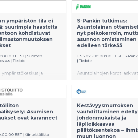
n ympäristön tila ei
S-Pankin tutkimus:
ä: suurimpia haasteita
Asuntolainan ottamisel
ontoon kohdistuvat
nyt pelkokerroin, mutt
a ilmastonmuutoksen
asunnon omistaminen
kset
edelleen tärkeää
12:00:00 EEST
|
Suomen
11.9.2025 08:00:00 EEST
|
S-Pank
eskus
|
Tiedote
|
Tiedote
 ympäristökeskus ja
Asuntolainojen korot laskivat
ympäristötieto- ja
korkojen jälkeisistä huipuist
erkosto (Eionet)
pelko ja epävarmuus lainanotta
at:
Alhaisempi korkotaso ei ain
nekaasupäästöjen ja
vielä rohkaise asunnon hank
töliiton
Kestävyysmurroksen
steiden vähentämisessä on
osoittaa S-Pankin tuore tut
alikysely: Asumisen
vauhdittaminen edelly
 merkittävästi, mutta
Suomalaiset haluavat kuiten
ukset ovat karanneet
johdonmukaista ja
ympäristön tila, varsinkaan
edelleen omistaa kotinsa.
läpileikkaavaa
luonnon tila, ei ole
päätöksentekoa – ihmi
uudessaan hyvä. Luonto
09:00:00 EET
|
Kiinteistöliitto
muun luonnon