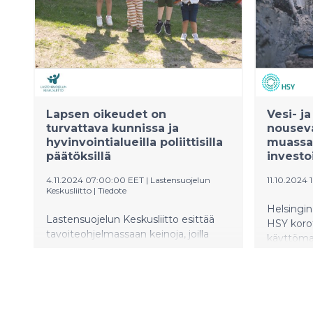
Lapsen oikeudet on
Vesi- j
turvattava kunnissa ja
nousev
hyvinvointialueilla poliittisilla
muassa
päätöksillä
investo
4.11.2024 07:00:00 EET
|
Lastensuojelun
11.10.2024 
Keskusliitto
|
Tiedote
Helsingi
Lastensuojelun Keskusliitto esittää
HSY korot
tavoiteohjelmassaan keinoja, joilla
käyttöma
voidaan rakentaa hyvää ja turvallista
prosentti
lapsuutta hyvinvointialueiden ja
prosentti
kuntien seuraavalla valtuustokaudella.
ovat väl
vesihuol
vaatimien