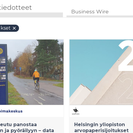
tiedotteet
Business Wire
kset
seutu panostaa
Helsingin yliopiston
n ja pyöräilyyn – data
arvopaperisijoitukset