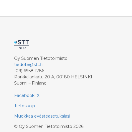
Jätehuoll
tyhjennys
nousevat 
prosentti
prosentti
hintakoro
arvonlisä
kustannus
päätti vu
Oy Suomen Tietotoimisto
kokoukses
tiedote@stt.fi
(09) 6958 1286
Porkkalankatu 20 A, 00180 HELSINKI
Suomi – Finland
Facebook
X
Tietosuoja
Muokkaa evästeasetuksiasi
©
Oy Suomen Tietotoimisto
2026