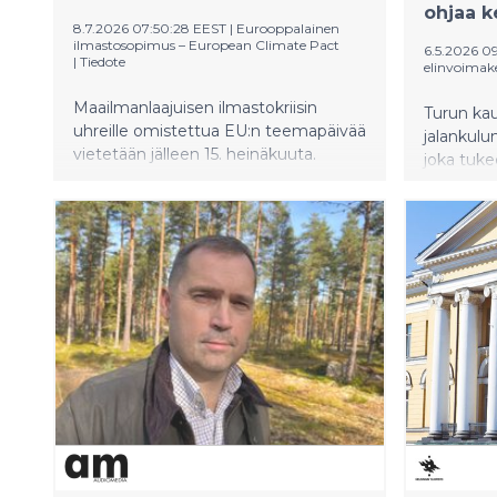
ohjaa k
8.7.2026 07:50:28 EEST
|
Eurooppalainen
ilmastosopimus – European Climate Pact
6.5.2026 0
|
Tiedote
elinvoimak
Maailmanlaajuisen ilmastokriisin
Turun kau
uhreille omistettua EU:n teemapäivää
jalankulu
vietetään jälleen 15. heinäkuuta.
joka tuk
Eurooppalaisen ilmastosopimuksen,
kestävää 
Climate Pactin suomalaiset lähettiläät
vuosina a
vaativat konkreettisia toimia
jalankulk
ilmastonmuutoksen hillitsemiseksi ja
tuottavat
sään ääri-ilmiöihin varautumiseksi.
käytöstä 
vuodenai
muun muas
kunnossa
seudullis
pohjana.