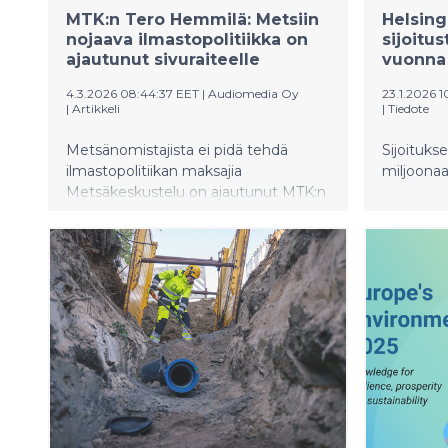
MTK:n Tero Hemmilä: Metsiin
Helsing
nojaava ilmastopolitiikka on
sijoitu
ajautunut sivuraiteelle
vuonna
4.3.2026 08:44:37 EET
|
Audiomedia Oy
23.1.2026 1
|
Artikkeli
|
Tiedote
Metsänomistajista ei pidä tehdä
Sijoituks
ilmastopolitiikan maksajia
miljoona
Metsäkeskustelu on ajautunut MTK:n
uuden puheenjohtajan Tero
Hemmilän mukaan ristiriitaiseen ja
tarkoitushakuiseen asetelmaan. –
Metsät nähdään ilmastopolitiikan
ongelmana, vaikka ne ovat tosiasiassa
olennainen osa ratkaisua.
Metsäkeskusteluun tarvitaan
kokonaisvaltaisempaa ajattelua,
faktoja ja yksityisen omaisuuden
suojan kunnioittamista. –Metsiin
liittyviä kysymyksiä tarkastellaan
paloittain, hiilinieluina, hakkuumäärinä