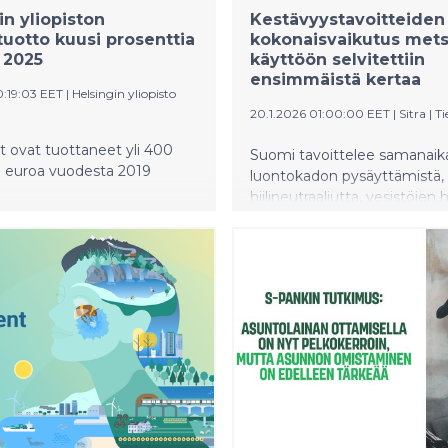
in yliopiston
Kestävyystavoitteiden
stuotto kuusi prosenttia
kokonaisvaikutus mets
 2025
käyttöön selvitettiin
ensimmäistä kertaa
0:19:03 EET
|
Helsingin yliopisto
20.1.2026 01:00:00 EET
|
Sitra
|
Ti
et ovat tuottaneet yli 400
Suomi tavoittelee samanaika
a euroa vuodesta 2019
luontokadon pysäyttämistä,
hiilineutraaliutta, vesistöjen 
sekä kestävää talouskasvua.
selvitys kuvaa, mitä
ympäristötavoitteet tarkoitt
metsien käytölle ja millaisia
talousvaikutuksia niillä olisi.