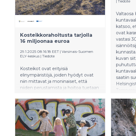
pilaantuu
|
Tiedote
pakkausjätteiden osalta noin 2
kestämät
prosenttia. Sekä vesi- että jätehuollon
monimuot
Valtaosa K
hintakorotuksissa näkyy myös yleisen
kiihtyvä
kuntavaal
kustannustason nousu. HSY:n hallitus
vaikutuks
katsoo, 
päätti vuoden 2026 hinnat
ovat kara
kokouksessaan 10.10.2025.
Kosteikkorahoitusta tarjolla
vastasi 3
16 miljoonaa euroa
isännöitsi
29.1.2025 08:16:18 EET
|
Varsinais-Suomen
kunnasta.
ELY-keskus
|
Tiedote
kuvan sii
puhututta
Kosteikot ovat erityisiä
kuntavaal
elinympäristöjä, joiden hyödyt ovat
saatiin s
niin mittavat ja moninaiset, että
Helsingis
niiden perustamista ja hoitoa tuetaan
Tampereel
EU:n maatalous- ja
Vantaalta
maaseuturahoituksella. Salon
Maantiete
Perniössä sijaitsevalla Kosken
jakautui
kartanolla kosteikosta on ollut hyötyä
sekä ympäristölle että maataloudelle.