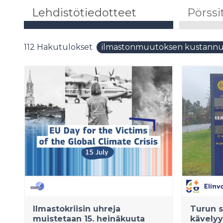
Lehdistötiedotteet
Pörssi
112
Hakutulokset
ilmastonmuutoksen kustannu
Ilmastokriisin uhreja
Turun 
muistetaan 15. heinäkuuta
kävelyy