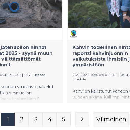
kestävyysmurroksen
vauhdittamiseksi.
a jätehuollon hinnat
Kahvin todellinen hinta
at 2025 - syynä muun
raportti kahvinjuonnin
 välttämättömät
vaikutuksista ihmisiin 
innit
ympäristöön
10:38:13 EEST
|
HSY
|
Tiedote
26.9.2024 08:00:00 EEST
|
Reilu
|
Tiedote
n seudun ympäristöpalvelut
Kahvi on kallistunut kahden 
taa vesihuollon
vuoden aikana. Kalliimpi hint
ksuja keskimäärin 8
sinänsä ole huono asia, jos
a ja perusmaksuja 13
kahvipaketti pitää sisällään
a 1.1.2025 alkaen. Korotukset
vastuullisesti tuotettua kahvi
ttämättömiä ikääntyvän
1
2
3
4
5
Viimeinen
kuitenkaan aina ole, kertoo 
toverkoston saneerauksen
kaupan raportti Suomalaisen
 investointien vuoksi.