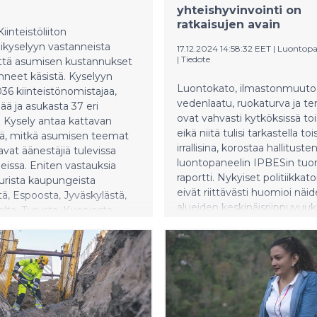
 edelleen, sitä käytetään
yhteishyvinvointi on
tömästi ja luonnon
ratkaisujen avain
oisuus vähenee. Myös
iinteistöliiton
n ilmastonmuutoksen
ikyselyyn vastanneista
17.12.2024 14:58:32 EET
|
Luontopa
et ovat polttava haaste.
|
Tiedote
että asumisen kustannukset
nneet käsistä. Kyselyyn
Luontokato, ilmastonmuuto
036 kiinteistönomistajaa,
vedenlaatu, ruokaturva ja te
jää ja asukasta 37 eri
ovat vahvasti kytköksissä tois
 Kysely antaa kattavan
eikä niitä tulisi tarkastella to
tä, mitkä asumisen teemat
irrallisina, korostaa hallituste
vat äänestäjiä tulevissa
luontopaneelin IPBESin tuo
eissa. Eniten vastauksia
raportti. Nykyiset politiikkat
uurista kaupungeista
eivät riittävästi huomioi näi
tä, Espoosta, Jyväskylästä,
alueiden keskinäisriippuvuuks
ta, Turusta, Kuopiosta,
kasautuvia riskejä. Suomen
 ja Lahdesta.
Luontopaneelin mietintö pu
ellisesti vastaukset
IPBESin molempien jouluku
vat ympäri Suomen.
julkaistavien arviointiraportti
keskeisiin viesteihin ja antaa
suosituksia Suomen kansalli
päätöksentekoon