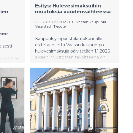
Esitys: Hulevesimaksuihin
ien
muutoksia vuodenvaihteessa
12.11.2025 13:22:02 EET
|
Vaasan kaupunki -
Vasa stad
|
Tiedote
edote
Kaupunkiympäristölautakunnalle
esitetään, että Vaasan kaupungin
isesti
hulevesimaksuja päivitetään 1.1.2026
alkaen. Muutosten tavoitteena on
hyvää tilaa
selkeyttää maksamista asukkaille ja
 Tuore
vastata kasvaneisiin kustannuksiin.
Lautakunta kokoontuu päättämään
avat
asiasta 12.11.2025.