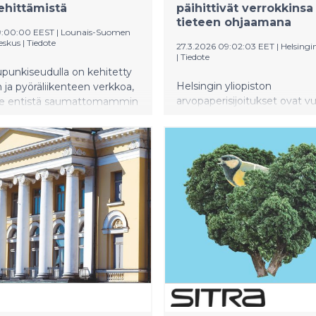
ehittämistä
päihittivät verrokkinsa
tieteen ohjaamana
9:00:00 EEST
|
Lounais-Suomen
eskus
|
Tiedote
27.3.2026 09:02:03 EET
|
Helsingin
|
Tiedote
punkiseudulla on kehitetty
Helsingin yliopiston
n ja pyöräliikenteen verkkoa,
arvopaperisijoitukset ovat v
ee entistä saumattomammin
2019 alkaen tuottaneet vuos
ja terveellistä arkea. Viime
noin kaksi prosenttiyksikköä
sennetut pyörä- ja
vertailuindeksiään ja
uliikenteen laskentapisteet
vertailuryhmäänsä paremmin
 tarkkaa tietoa väylien
niiden hiilijalanjälki on vähe
eri vuorokauden- ja
puoleen. Tieteeseen nojaava
koina. Tietoa hyödynnetään
lunastaa lupauksensa sekä 
sa reittien suunnittelussa,
että kestävyyden mittareilla.
pidon kohdentamisessa ja
en liikenteen suunnittelun