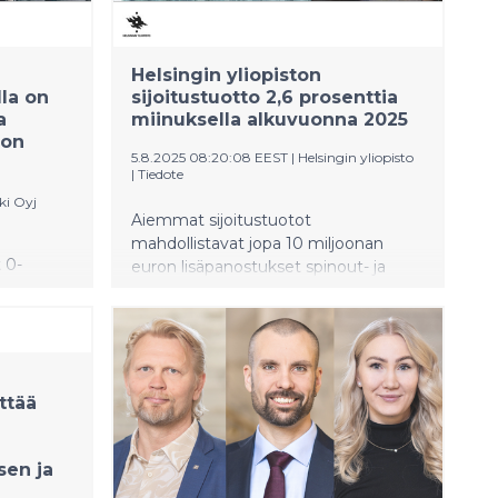
Helsingin yliopiston
la on
sijoitustuotto 2,6 prosenttia
a
miinuksella alkuvuonna 2025
 on
5.8.2025 08:20:08 EEST
|
Helsingin yliopisto
|
Tiedote
ki Oyj
Aiemmat sijoitustuotot
mahdollistavat jopa 10 miljoonan
 0-
euron lisäpanostukset spinout- ja
a, mutta
startup-yrityksiin.
jille jäi.
akaan
intaan,
kimus.
ttää
kin
sen ja