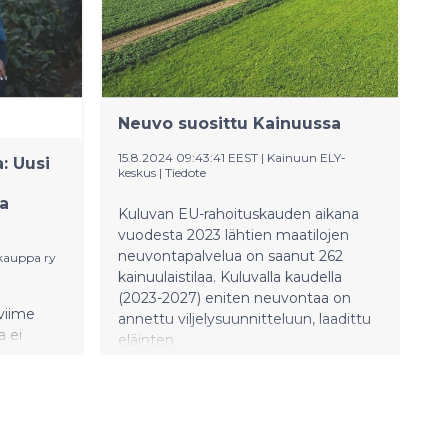
tyrmistynyt: – Hallitus lähettää kuntiin
aivan väärän signaalin kunnissa
tehtävien ilmastotoimien tärkeydestä
ja suoraan sanoen vähättelee kuntien
roolia ilmastonmuutoksen hillinnässä.
Juuri kuntatasolla pystytään
Neuvo suosittu Kainuussa
huomioimaan paikalliset erityispiirteet
ja räätälöimään omaan kuntaan
15.8.2024 09:43:41 EEST
|
Kainuun ELY-
: Uusi
keskus
|
Tiedote
sopivat ratkaisut.
ja
Kuluvan EU-rahoituskauden aikana
vuodesta 2023 lähtien maatilojen
neuvontapalvelua on saanut 262
 kauppa ry
kainuulaistilaa. Kuluvalla kaudella
(2023-2027) eniten neuvontaa on
viime
annettu viljelysuunnitteluun, laadittu
a ei
eläinten
terveydenhuoltosuunnitelmia ja saatu
neuvontaa liiketoimintaosaamiseen
a. Näin ei
sekä tuotannon tehokkuuden
Reilun
lisäämiseen.