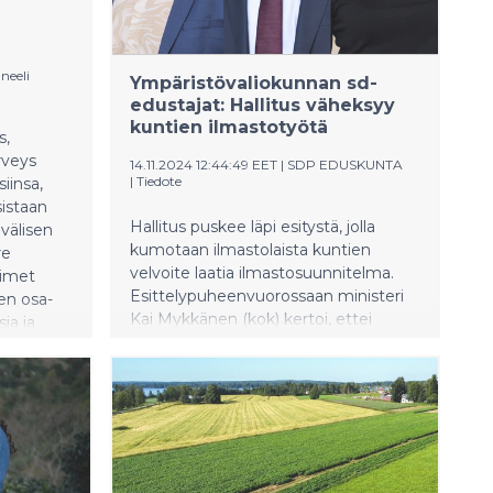
neeli
Ympäristövaliokunnan sd-
edustajat: Hallitus väheksyy
kuntien ilmastotyötä
s,
rveys
14.11.2024 12:44:49 EET
|
SDP EDUSKUNTA
|
Tiedote
iinsa,
isistaan
Hallitus puskee läpi esitystä, jolla
nvälisen
kumotaan ilmastolaista kuntien
re
velvoite laatia ilmastosuunnitelma.
oimet
Esittelypuheenvuorossaan ministeri
den osa-
Kai Mykkänen (kok) kertoi, ettei
ia ja
ympäristöhallinnosta löydetty
”vähemmän välttämätöntä”
reutuu
säästökohdetta.
ussa
Ympäristövaliokunnan
en
varapuheenjohtaja, kansanedustaja
Pinja Perholehto (sd) on
seen
kokoomusministerin viestistä