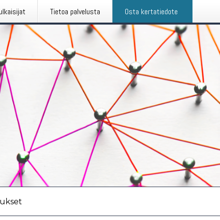
ulkaisijat
Tietoa palvelusta
Osta kertatiedote