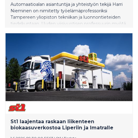
Automaatioalan asiantuntija ja yhteistyön tekijä Harri
Nieminen on nimitetty työelämäprofessoriksi
Tampereen yliopiston tekniikan ja luonnontieteiden
tiedekuntaan. Uuden viisivuotisen professuurin myötä
on tarkoitus terävöittää yliopiston kansainvälistä
asemaa liikkuvien työkoneiden alalla sekä vahvistaa
siltaa tutkimuksen ja teollisuuden välillä. VTT:stä
yliopistoon siirtyvä Nieminen aloittaa uudessa
roolissaan 1. kesäkuuta 2026.
St1 laajentaa raskaan liikenteen
biokaasuverkostoa Liperiin ja Imatralle