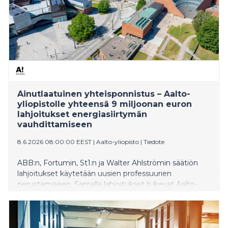
Ainutlaatuinen yhteisponnistus – Aalto-
yliopistolle yhteensä 9 miljoonan euron
lahjoitukset energiasiirtymän
vauhdittamiseen
8.6.2026 08:00:00 EEST
|
Aalto-yliopisto
|
Tiedote
ABB:n, Fortumin, St1:n ja Walter Ahlströmin säätiön
lahjoitukset käytetään uusien professuurien
perustamiseen. Samalla lahjoitukset tukevat Aalto-
yliopiston energiasiirtymän osaamiskeskuksen
perustamista.