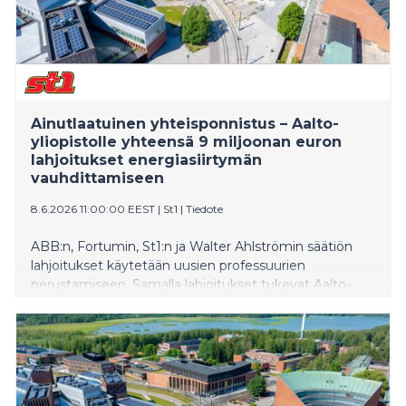
Ainutlaatuinen yhteisponnistus – Aalto-
yliopistolle yhteensä 9 miljoonan euron
lahjoitukset energiasiirtymän
vauhdittamiseen
8.6.2026 11:00:00 EEST
|
St1
|
Tiedote
ABB:n, Fortumin, St1:n ja Walter Ahlströmin säätiön
lahjoitukset käytetään uusien professuurien
perustamiseen. Samalla lahjoitukset tukevat Aalto-
yliopiston energiasiirtymän osaamiskeskuksen
perustamista.