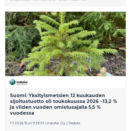
edistyneimmistä raakamäntyöljyä (CTO) jalostavista
laitoksista. Fintoil tarjoaa korkealaatuisia ja vastuullisia
tuotteita globaaleille biopolttoaine- ja
biokemikaalialoille sekä kehittää jatkuvasti uusia
tuotteita asiakkaidensa tarpeisiin. Järjestely vahvistaa
Fintoilin tasetta, tukee käynnissä olevaa tuotannon
skaalaamista Haminassa sekä mahdollistaa
lisäkasvumahdollisuuksien arvioinnin ja orgaanisen
kasvu
Suomi: Yksityismetsien 12 kuukauden
sijoitustuotto oli toukokuussa 2026 -13,2 %
ja viiden vuoden omistusajalla 5,5 %
vuodessa
1.7.2026 15:41:11 EEST
|
Indufor Oy
|
Tiedote