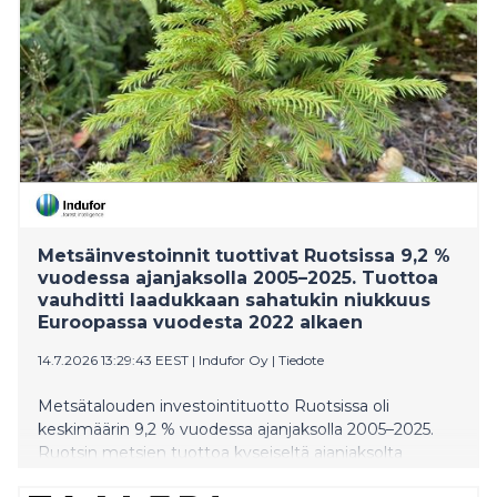
Metsäinvestoinnit tuottivat Ruotsissa 9,2 %
vuodessa ajanjaksolla 2005–2025. Tuottoa
vauhditti laadukkaan sahatukin niukkuus
Euroopassa vuodesta 2022 alkaen
14.7.2026 13:29:43 EEST
|
Indufor Oy
|
Tiedote
Metsätalouden investointituotto Ruotsissa oli
keskimäärin 9,2 % vuodessa ajanjaksolla 2005–2025.
Ruotsin metsien tuottoa kyseiseltä ajanjaksolta
voidaan verrata samalla tavalla laskettuun