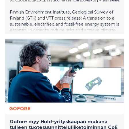
30.6.2026 10:59:23 EEST
|
Suomen ympäristökeskus
|
Press release
Finnish Environment Institute, Geological Survey of
Finland (GTK) and VTT press release: A transition to a
sustainable, electrified and fossil-free energy system is
essential in order to reduce risks and achieve climate
targets. Finland’s dependence on imported fossil fuels
weakens energy security and limits opportunities for
economic growth. Although the use of imported fossil
fuels has already been successfully reduced, further
action is still needed to advance a sustainable energy
transition.
Gofore myy Huld-yrityskaupan mukana
tulleen tuotesuunnitteluliiketoiminnan CoE