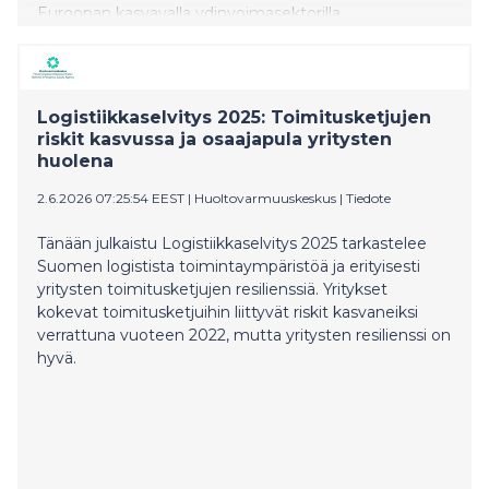
Euroopan kasvavalla ydinvoimasektorilla.
Logistiikkaselvitys 2025: Toimitusketjujen
riskit kasvussa ja osaajapula yritysten
huolena
2.6.2026 07:25:54 EEST
|
Huoltovarmuuskeskus
|
Tiedote
Tänään julkaistu Logistiikkaselvitys 2025 tarkastelee
Suomen logistista toimintaympäristöä ja erityisesti
yritysten toimitusketjujen resilienssiä. Yritykset
kokevat toimitusketjuihin liittyvät riskit kasvaneiksi
verrattuna vuoteen 2022, mutta yritysten resilienssi on
hyvä.