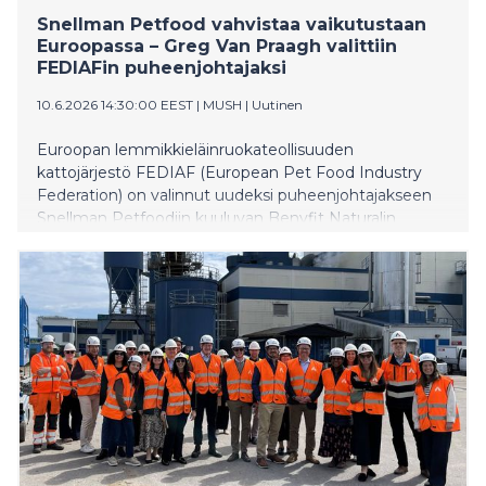
Snellman Petfood vahvistaa vaikutustaan
Euroopassa – Greg Van Praagh valittiin
FEDIAFin puheenjohtajaksi
10.6.2026 14:30:00 EEST
|
MUSH
|
Uutinen
Euroopan lemmikkieläinruokateollisuuden
kattojärjestö FEDIAF (European Pet Food Industry
Federation) on valinnut uudeksi puheenjohtajakseen
Snellman Petfoodiin kuuluvan Benyfit Naturalin
toimitusjohtajan ja UK Petfoodin edustajan Greg Van
Praaghin. Valinta tehtiin 10. kesäkuuta järjestetyssä
FEDIAFin yleiskokouksessa Brysselissä.
Puheenjohtajakausi on kaksivuotinen ja sitä voidaan
jatkaa enintään kahdella vuodella.