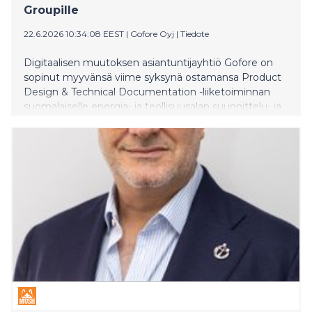
Groupille
22.6.2026 10:34:08 EEST
|
Gofore Oyj
|
Tiedote
Digitaalisen muutoksen asiantuntijayhtiö Gofore on
sopinut myyvänsä viime syksynä ostamansa Product
Design & Technical Documentation -liiketoiminnan
suomalaiselle energia- ja teollisuusalan suunnittelu- ja
konsultointiyritys CoE Groupille. Kaupan kohteena
oleva liiketoiminta on ennen kaupan toteutusta osa
Huld Oy:tä. Huld Oy:ssä on vireillä
osittaisjakautuminen, jonka seurauksena tämä
liiketoiminta yhtiöitetään omaksi yhtiökseen. Se
kattaa teollisuuden ja puolustussektorin fyysisten
tuotteiden ja laitekokonaisuuksien suunnittelun ja
teknisen dokumentaation ja työllistää noin 120
asiantuntijaa.