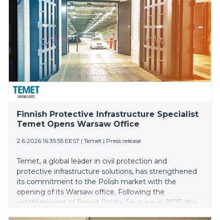
Finnish Protective Infrastructure Specialist
Temet Opens Warsaw Office
2.6.2026 16:35:55 EEST
|
Temet
|
Press release
Temet, a global leader in civil protection and
protective infrastructure solutions, has strengthened
its commitment to the Polish market with the
opening of its Warsaw office. Following the
establishment of Temet Polska Sp. z o.o. in 2025, the
new office represents the next step in the company's