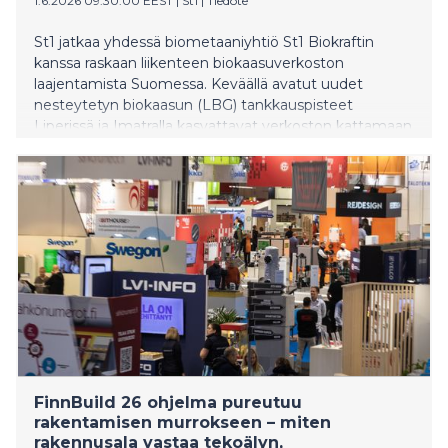
1.6.2026 09:30:00 EEST
|
St1
|
Tiedote
St1 jatkaa yhdessä biometaaniyhtiö St1 Biokraftin
kanssa raskaan liikenteen biokaasuverkoston
laajentamista Suomessa. Keväällä avatut uudet
nesteytetyn biokaasun (LBG) tankkauspisteet
Liperissä ja Imatralla kasvattavat verkoston kattamaan
nyt yhdeksän LBG-pistettä.
FinnBuild 26 ohjelma pureutuu
rakentamisen murrokseen – miten
rakennusala vastaa tekoälyn,