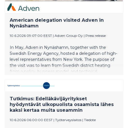
American delegation visited Adven in
Nynäshamn
10.6.2026 09:07:00 EEST
|
Adven Group Oy
|
Press release
In May, Adven in Nynäshamn, together with the
Swedish Energy Agency, hosted a delegation of high-
level representatives from New York. The purpose of
the visit was to learn from Swedish district heating
from a policy, business model, and technical
perspective, as the state is now transitioning away
from the use of gas.
Tutkimus: Edelläkävijäyritykset
hyödyntävät ulkopuolista osaamista lähes
kaksi kertaa muita useammin
10.6.2026 06:00:00 EEST
|
Työterveyslaitos
|
Tiedote