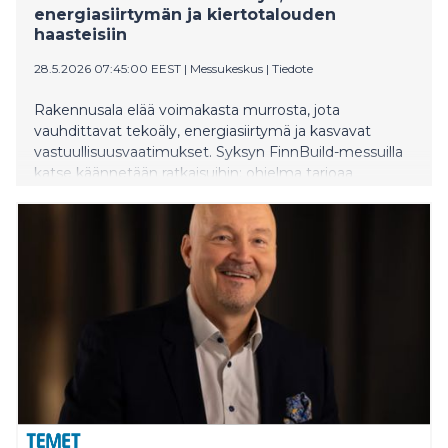
energiasiirtymän ja kiertotalouden
haasteisiin
28.5.2026 07:45:00 EEST
|
Messukeskus
|
Tiedote
Rakennusala elää voimakasta murrosta, jota
vauhdittavat tekoäly, energiasiirtymä ja kasvavat
vastuullisuusvaatimukset. Syksyn FinnBuild-messuilla
katse käännetään ratkaisuihin: ohjelma tarjoaa
ajankohtaisen tilannekuvan alan kehityksestä ja
konkreettisia näkökulmia siihen, miten rakentaminen
uudistuu kohti kestävämpää ja tehokkaampaa
toimintaa.