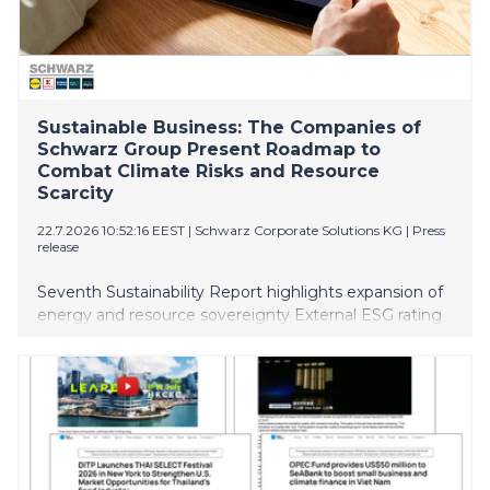
Sustainable Business: The Companies of
Schwarz Group Present Roadmap to
Combat Climate Risks and Resource
Scarcity
22.7.2026 10:52:16 EEST
|
Schwarz Corporate Solutions KG
|
Press
release
Seventh Sustainability Report highlights expansion of
energy and resource sovereignty External ESG rating
confirms effective alignment of sustainability with
strategic risk management Climate transition plan
serves as central instrument for future-proofing
business processes