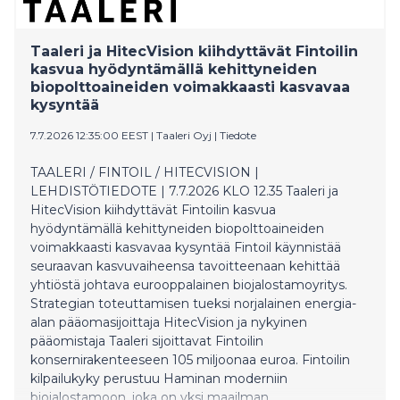
suomalaisten yksityismetsien pääoman tuottoon, joka
oli 7,8 % vuodessa samalla ajanjaksolla. Induforin
tutkimus mahdollistaa ensimmäistä kertaa tarkan
Taaleri ja HitecVision kiihdyttävät Fintoilin
vertailun metsätalouden investointiekonomiasta
kasvua hyödyntämällä kehittyneiden
Ruotsissa. Vuosina 2005–2022, ennen Venäjän
biopolttoaineiden voimakkaasti kasvavaa
täysimittaista hyökkäystä Ukrainaan, metsätalouden
kysyntää
investointituotto Ruotsissa oli 6,2 % vuodessa
verrattuna yksityisen metsätalouden 6,7 %:n tuottoon
7.7.2026 12:35:00 EEST
|
Taaleri Oyj
|
Tiedote
Suomessa. Vuodesta 2022 eteenpäin sijoitustuottoa
on lisännyt erityisesti Ruotsissa puun hintojen nopea
TAALERI / FINTOIL / HITECVISION |
nousu, erityisesti ruotsalaisen sahatukin hintatason
LEHDISTÖTIEDOTE | 7.7.2026 KLO 12.35 Taaleri ja
nousu, jota on myös vauhdittanut korkealaatuisen
HitecVision kiihdyttävät Fintoilin kasvua
rakennuspuun niukkuus Keski-Euroopassa. Tuottojen
hyödyntämällä kehittyneiden biopolttoaineiden
taso Ruotsissa näyttäisi olevan parhaillaan ainakin
voimakkaasti kasvavaa kysyntää Fintoil käynnistää
toistaiseksi konvergoitumassa kohti pidemmän
seuraavan kasvuvaiheensa tavoitteenaan kehittää
aikavälin keskiarvoa. Käytännössä yhtäaikaisesti
yhtiöstä johtava eurooppalainen biojalostamoyritys.
Suomen raakapuuma
Strategian toteuttamisen tueksi norjalainen energia-
alan pääomasijoittaja HitecVision ja nykyinen
pääomistaja Taaleri sijoittavat Fintoilin
konsernirakenteeseen 105 miljoonaa euroa. Fintoilin
kilpailukyky perustuu Haminan moderniin
biojalostamoon, joka on yksi maailman