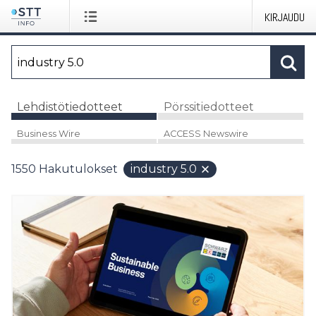
KIRJAUDU
Lehdistötiedotteet
Pörssitiedotteet
Business Wire
ACCESS Newswire
1550
Hakutulokset
industry 5.0