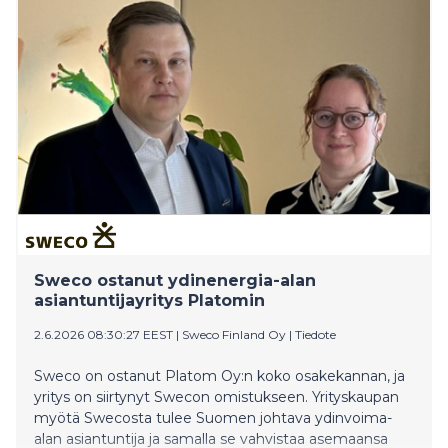
long-term investment in Poland and its international
growth strategy.
Sweco ostanut ydinenergia-alan
asiantuntijayritys Platomin
2.6.2026 08:30:27 EEST
|
Sweco Finland Oy
|
Tiedote
Sweco on ostanut Platom Oy:n koko osakekannan, ja
yritys on siirtynyt Swecon omistukseen. Yrityskaupan
myötä Swecosta tulee Suomen johtava ydinvoima-
alan asiantuntija ja samalla se vahvistaa asemaansa