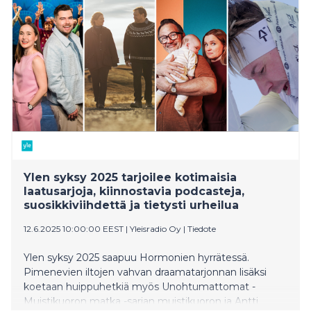
Ylen syksy 2025 tarjoilee kotimaisia
laatusarjoja, kiinnostavia podcasteja,
suosikkiviihdettä ja tietysti urheilua
12.6.2025 10:00:00 EEST
|
Yleisradio Oy
|
Tiedote
Ylen syksy 2025 saapuu Hormonien hyrrätessä.
Pimenevien iltojen vahvan draamatarjonnan lisäksi
koetaan huippuhetkiä myös Unohtumattomat -
Muistikuoron matka -sarjan muistikuoron ja Antti