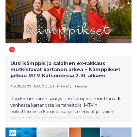
Uusi kämppis ja salainen ex-rakkaus
mutkistavat kartanon arkea – Kämppikset
jatkuu MTV Katsomossa 2.10. alkaen
4.9.2025 09:00:00 EEST
|
MTV Oy
|
Tiedote
Kun kommuuniin syntyy uusi kämppis, muuttuu arki
vanhassa kartanossa kertaheitolla. MTV:n
hulvattomassa komediasarjassa seniorit ja juniorit
asuvat kimppakämpässä ja elävät yhdessä kuin
viimeistä päivää. Kämppisten toinen kausi alkaa MTV
Katsomossa 2. lokakuuta.