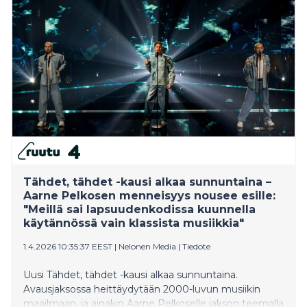
Tähdet, tähdet -kausi alkaa sunnuntaina –
Aarne Pelkosen menneisyys nousee esille:
"Meillä sai lapsuudenkodissa kuunnella
käytännössä vain klassista musiikkia"
1.4.2026 10:35:37 EEST
|
Nelonen Media
|
Tiedote
Uusi Tähdet, tähdet -kausi alkaa sunnuntaina.
Avausjaksossa heittäydytään 2000-luvun musiikin
maailmaan, ja ainakin Aarne Pelkoselle jakson teemalla