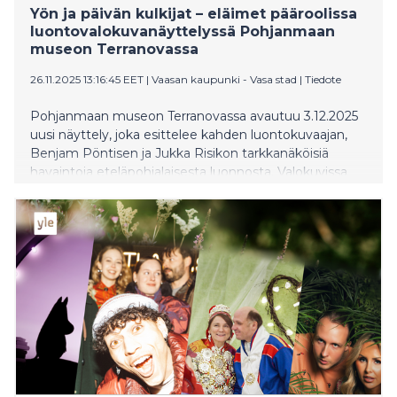
Yön ja päivän kulkijat – eläimet pääroolissa
luontovalokuvanäyttelyssä Pohjanmaan
museon Terranovassa
26.11.2025 13:16:45 EET
|
Vaasan kaupunki - Vasa stad
|
Tiedote
Pohjanmaan museon Terranovassa avautuu 3.12.2025
uusi näyttely, joka esittelee kahden luontokuvaajan,
Benjam Pöntisen ja Jukka Risikon tarkkanäköisiä
havaintoja eteläpohjalaisesta luonnosta. Valokuvissa
pääroolin saavat ketut, pöllöt, liito-oravat sekä muut
kanssakulkijat poikasineen.