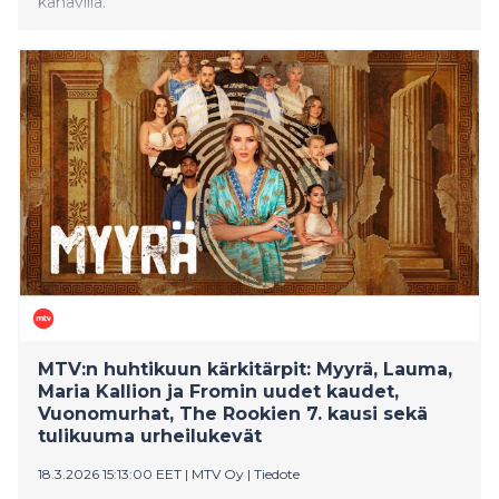
kanavilla.
MTV:n huhtikuun kärkitärpit: Myyrä, Lauma,
Maria Kallion ja Fromin uudet kaudet,
Vuonomurhat, The Rookien 7. kausi sekä
tulikuuma urheilukevät
18.3.2026 15:13:00 EET
|
MTV Oy
|
Tiedote