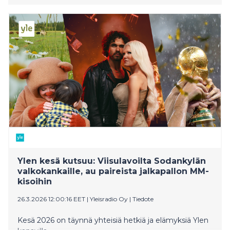
on syvä henkilökohtainen merkitys.
Ylen kesä kutsuu: Viisulavoilta Sodankylän
valkokankaille, au paireista jalkapallon MM-
kisoihin
26.3.2026 12:00:16 EET
|
Yleisradio Oy
|
Tiedote
Kesä 2026 on täynnä yhteisiä hetkiä ja elämyksiä Ylen