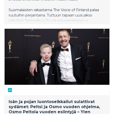
Suomalaisten rakastama The Voice of Finland palaa
ruutuihin perjantaina. Tuttuun tapaan uusi jakso
nähdään Nelosella ja Ruudussa perjantaisin ja
sunnuntaisin kello 20.
Isän ja pojan luontoseikkailut sulattivat
sydämet: Peltsi ja Osmo vuoden ohjelma,
Osmo Peltola vuoden esiintyjä – Ylen