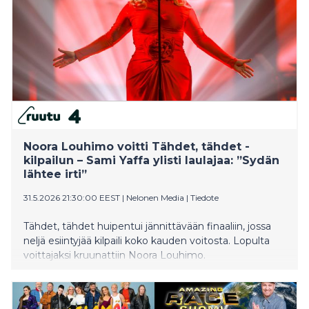
Noora Louhimo voitti Tähdet, tähdet -
kilpailun – Sami Yaffa ylisti laulajaa: ”Sydän
lähtee irti”
31.5.2026 21:30:00 EEST
|
Nelonen Media
|
Tiedote
Tähdet, tähdet huipentui jännittävään finaaliin, jossa
neljä esiintyjää kilpaili koko kauden voitosta. Lopulta
voittajaksi kruunattiin Noora Louhimo.