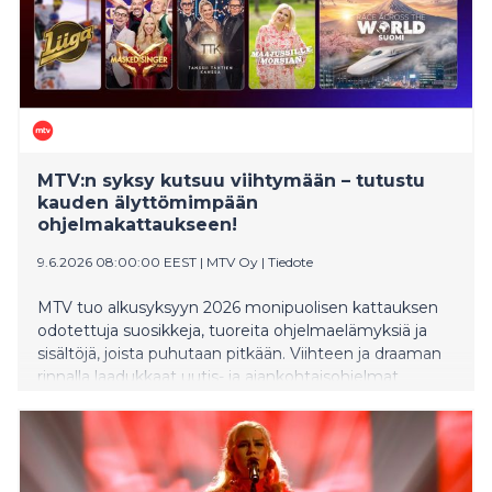
MTV:n syksy kutsuu viihtymään – tutustu
kauden älyttömimpään
ohjelmakattaukseen!
9.6.2026 08:00:00 EEST
|
MTV Oy
|
Tiedote
MTV tuo alkusyksyyn 2026 monipuolisen kattauksen
odotettuja suosikkeja, tuoreita ohjelmaelämyksiä ja
sisältöjä, joista puhutaan pitkään. Viihteen ja draaman
rinnalla laadukkaat uutis- ja ajankohtaisohjelmat
pitävät katsojat kiinni päivän tärkeimmissä aiheissa, ja
urheilun ystäville on luvassa elämyksiä kotimaan
kentiltä ja maailman suurimmilta areenoilta.