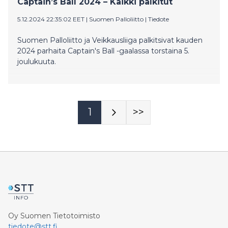
Captain’s Ball 2024 – Kaikki palkitut
5.12.2024 22:35:02 EET
|
Suomen Palloliitto
|
Tiedote
Suomen Palloliitto ja Veikkausliiga palkitsivat kauden
2024 parhaita Captain's Ball -gaalassa torstaina 5.
joulukuuta.
1
>>
Oy Suomen Tietotoimisto
tiedote@stt.fi