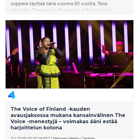
ooppera täyttää tänä vuonna 50 vuotta. Teos
esitetään Tampereen Oopperan ja Savonlinnan
Oopperajuhlien yhteistuotantona Tampere-talossa ja
Olavinlinnassa. Merkkivuoden avaa oopperan
juhlaseminaari, joka järjestetään Tampereen
tuomiokirkossa lauantaina 1. helmikuuta 2025 klo 16.
Tilaisuuteen on vapaa pääsy.
The Voice of Finland -kauden
avausjaksossa mukana kansainvälinen The
Voice -menestyjä – voimakas ääni estää
harjoittelun kotona
21.1.2025 09:30:16 EET
|
Nelonen Media
|
Tiedote