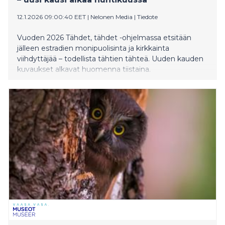
12.1.2026 09:00:40 EET
|
Nelonen Media
|
Tiedote
Vuoden 2026 Tähdet, tähdet -ohjelmassa etsitään
jälleen estradien monipuolisinta ja kirkkainta
viihdyttäjää – todellista tähtien tähteä. Uuden kauden
kuvaukset alkavat huomenna tiistaina.