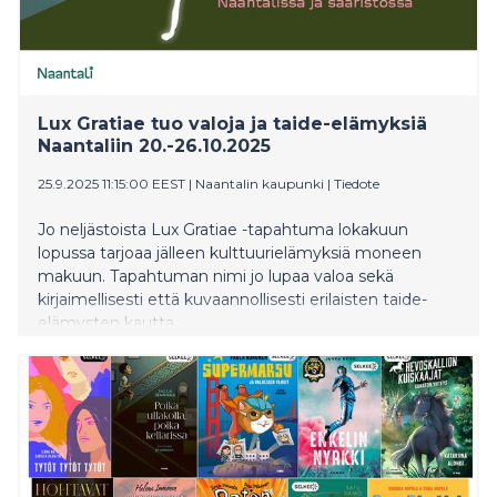
tekijät loistavatAtlantis Pasila Yellow Film & TV Atlantis
Pasila Yle Areena 27.1.2026 Atlantis Pasila on lämpöä
sykkivä draamakomedia, jonka on käsikirjoittanut
rakastetun AIKUISET-sarjan Anna Brotkin ja ohjannut
Ulla Heikkilä. Sarja sijoittuu betoninharmaan Itä-Pasilan
uumenissa sijaitsevaan Atlantis-baariin
Lux Gratiae tuo valoja ja taide-elämyksiä
Naantaliin 20.-26.10.2025
25.9.2025 11:15:00 EEST
|
Naantalin kaupunki
|
Tiedote
Jo neljästoista Lux Gratiae -tapahtuma lokakuun
lopussa tarjoaa jälleen kulttuurielämyksiä moneen
makuun. Tapahtuman nimi jo lupaa valoa sekä
kirjaimellisesti että kuvaannollisesti erilaisten taide-
elämysten kautta.