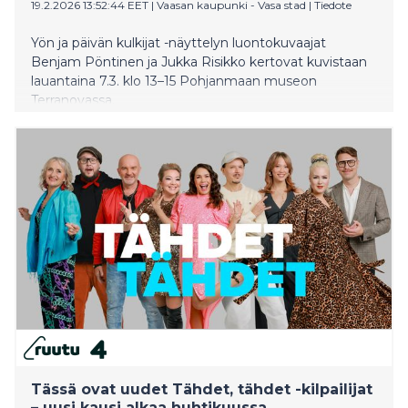
19.2.2026 13:52:44 EET
|
Vaasan kaupunki - Vasa stad
|
Tiedote
Yön ja päivän kulkijat -näyttelyn luontokuvaajat
Benjam Pöntinen ja Jukka Risikko kertovat kuvistaan
lauantaina 7.3. klo 13–15 Pohjanmaan museon
Terranovassa.
Tässä ovat uudet Tähdet, tähdet -kilpailijat
– uusi kausi alkaa huhtikuussa