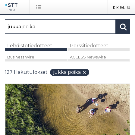
KIRJAUDU
Lehdistötiedotteet
Pörssitiedotteet
Business Wire
ACCESS Newswire
127
Hakutulokset
jukka poika