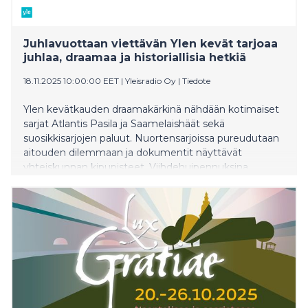
Juhlavuottaan viettävän Ylen kevät tarjoaa
juhlaa, draamaa ja historiallisia hetkiä
18.11.2025 10:00:00 EET
|
Yleisradio Oy
|
Tiedote
Ylen kevätkauden draamakärkinä nähdään kotimaiset
sarjat Atlantis Pasila ja Saamelaishäät sekä
suosikkisarjojen paluut. Nuortensarjoissa pureudutaan
aitouden dilemmaan ja dokumentit näyttävät
yhteiskunnan kipupisteet. Viihdehuipennuksina
koetaan Uuden Musiikin Kilpailu 2026 ja useampi
gaala. Urheilun ystäville kevät tuo Talviolympialaiset
Milano Cortina 2026 -kisat. Lisäksi Yle 100 -juhlavuosi
näkyy ja kuuluu koko kevään ajan muun muassa 100
toive-elokuvaa -sarjan ja Suuren Muumit-
lukumaratonin myötä. Yle Pressistä saat lisätietoa ja
kuvia ohjelmista sekä pääset katselemaan sisältöjä
ennakkoon lähempänä ohjelman julkaisuajankohtaa.
Draamakeväässä palkitut sarjat jatkuvat ja uudet