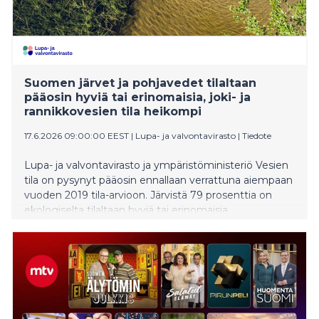
Suomen järvet ja pohjavedet tilaltaan
pääosin hyviä tai erinomaisia, joki- ja
rannikkovesien tila heikompi
17.6.2026 09:00:00 EEST
|
Lupa- ja valvontavirasto
|
Tiedote
Lupa- ja valvontavirasto ja ympäristöministeriö Vesien
tila on pysynyt pääosin ennallaan verrattuna aiempaan
vuoden 2019 tila-arvioon. Järvistä 79 prosenttia on
ekologiselta tilaltaan hyviä tai erinomaisia.
Rannikkovesien ja jokien tila on huonompi:
rannikkovesistä vain 6 prosenttia on hyvässä tilassa ja
joista 55 prosenttia on hyvässä tai erinomaisessa
tilassa. Pohjavesialueista 97 prosenttia on hyvässä
kemiallisessa tilassa. Pohjavesien kemiallisessa tilassa
on nähtävissä pientä heikentymistä.