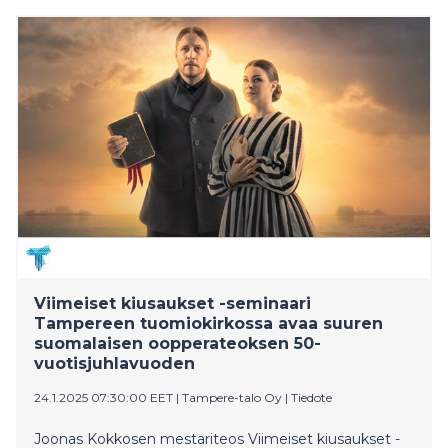
Tuiskun yllättävien urakäänteiden parissa. Peltsin
toinen luonto -sarjan vierailevana tähtenä nähdään
myös yleisön suosikki Osmo.
Viimeiset kiusaukset -seminaari
Tampereen tuomiokirkossa avaa suuren
suomalaisen oopperateoksen 50-
vuotisjuhlavuoden
24.1.2025 07:30:00 EET
|
Tampere-talo Oy
|
Tiedote
Joonas Kokkosen mestariteos Viimeiset kiusaukset -