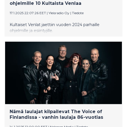
ohjelmille 10 Kultaista Venlaa
17.1.2025 22:07:26 EET
|
Yleisradio Oy
|
Tiedote
Kultaiset Venlat jaettiin vuoden 2024 parhaille
ohjelmille ja esiintyjille.
Nämä laulajat kilpailevat The Voice of
Finlandissa - vanhin laulaja 86-vuotias
14.1.2025 12:00:00 EET
|
Nelonen Media
|
Tiedote