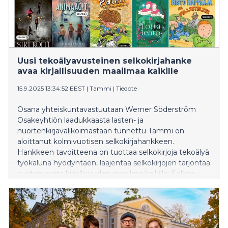
Uusi tekoälyavusteinen selkokirjahanke
avaa kirjallisuuden maailmaa kaikille
15.9.2025 13:34:52 EEST
|
Tammi
|
Tiedote
Osana yhteiskuntavastuutaan Werner Söderström
Osakeyhtiön laadukkaasta lasten- ja
nuortenkirjavalikoimastaan tunnettu Tammi on
aloittanut kolmivuotisen selkokirjahankkeen.
Hankkeen tavoitteena on tuottaa selkokirjoja tekoälyä
työkaluna hyödyntäen, laajentaa selkokirjojen tarjontaa
ja siten avata kirjallisuuden maailma kaikille. Selkee-
selkokirjasarja alkaa tammikuussa 2026, jolloin
julkaistaan kymmenen houkuttavaa teosta
huipputekijöiltä. Hanke laajenee yhtiön aikuisten
kauno- ja tietokirjallisuuteen seuraavien vuosien
aikana.