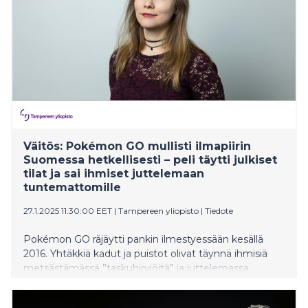
Väitös: Pokémon GO mullisti ilmapiirin
Suomessa hetkellisesti – peli täytti julkiset
tilat ja sai ihmiset juttelemaan
tuntemattomille
27.1.2025 11:30:00 EET
|
Tampereen yliopisto
|
Tiedote
Pokémon GO räjäytti pankin ilmestyessään kesällä
2016. Yhtäkkiä kadut ja puistot olivat täynnä ihmisiä
metsästämässä ”taskuhirviöitä” ja juttelemassa
toisilleen. Pokémon GO muutti hetkellisesti sosiaalista
ilmapiiriä ja ihmisten käytöstä. FM Elina Koskisen