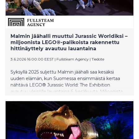
Malmin jäähalli muuttui Jurassic Worldiksi –
miljoonista LEGO®-palikoista rakennettu
hittinäyttely avautuu lauantaina
3.6.2026 16:00:00 EEST
|
Fullsteam Agency
|
Tiedote
Syksyllä 2025 suljettu Malmin jäähalli saa kesäksi
uuden elämän, kun Suomessa ensimmäistä kertaa
nähtävä LEGO® Jurassic World: The Exhibition
avautuu yleisölle lauantaina 6. kesäkuuta. Miljoonista
LEGO-palikoista rakentuva kansainvälinen hittinäyttely
yhdistää jättimäiset LEGO-rakennelmat, osallistavat
rakennustehtävät ja Universal Picturesin sekä Amblin
Entertainmentin Jurassic World -maailman. Näyttelyn
suunnittelu ja rakentaminen ovat vieneet yli kaksi
vuotta ja yli 10 000 rakennustuntia.