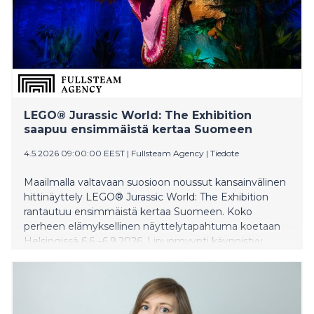
LEGO® Jurassic World: The Exhibition
saapuu ensimmäistä kertaa Suomeen
4.5.2026 09:00:00 EEST
|
Fullsteam Agency
|
Tiedote
Maailmalla valtavaan suosioon noussut kansainvälinen
hittinäyttely LEGO® Jurassic World: The Exhibition
rantautuu ensimmäistä kertaa Suomeen. Koko
perheen elämyksellinen näyttelytapahtuma koetaan
Helsingissä 6.6 –6.9.2026. Lipunmyynti käynnistyy
Lippu.fissä tiistaina 12. toukokuuta.