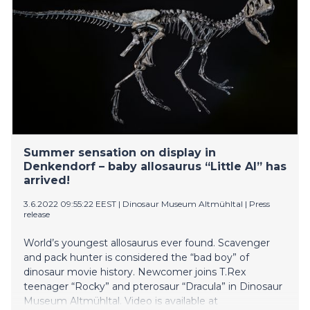
väitöskirja tarkastelee mieleen painuneita
pelaajakokemuksia, jotka syntyivät tästä
ainutlaatuisesta ilmiöstä.
Summer sensation on display in
Denkendorf – baby allosaurus “Little Al” has
arrived!
3.6.2022 09:55:22 EEST
|
Dinosaur Museum Altmühltal
|
Press
release
World’s youngest allosaurus ever found. Scavenger
and pack hunter is considered the “bad boy” of
dinosaur movie history. Newcomer joins T.Rex
teenager “Rocky” and pterosaur “Dracula” in Dinosaur
Museum Altmühltal. Video is available at