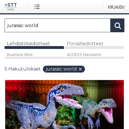
KIRJAUDU
Lehdistötiedotteet
Pörssitiedotteet
Business Wire
ACCESS Newswire
5
Hakutulokset
jurassic world