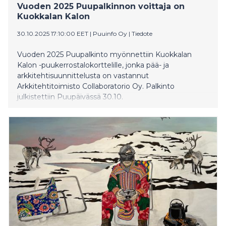
Vuoden 2025 Puupalkinnon voittaja on
Kuokkalan Kalon
30.10.2025 17:10:00 EET
|
Puuinfo Oy
|
Tiedote
Vuoden 2025 Puupalkinto myönnettiin Kuokkalan
Kalon -puukerrostalokorttelille, jonka pää- ja
arkkitehtisuunnittelusta on vastannut
Arkkitehtitoimisto Collaboratorio Oy. Palkinto
julkistettiin Puupäivässä 30.10.