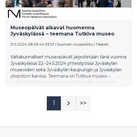
Museopäivät alkavat huomenna
Jyväskylässä – teemana Tutkiva museo
21.5.2024 08:36:40 EEST
|
Suomen museoliitto
|
Tiedote
Valtakunnalliset museopäivät järjestetään tänä vuonna
Jyväskylässä 22.–24.5.2024 yhteistyössä Jyväskylän
museoiden sekä Jyväskylän kaupungin ja Jyväskylän
yliopiston kanssa. Teemana on Tutkiva museo –
tutkimuksellisuus museon voimana. Museopäivät
huipentuvat torstaina Museogaalaan, jossa Museoliitto
ja ICOM Suomen komitea palkitsevat Vuoden
museon.
1
>>