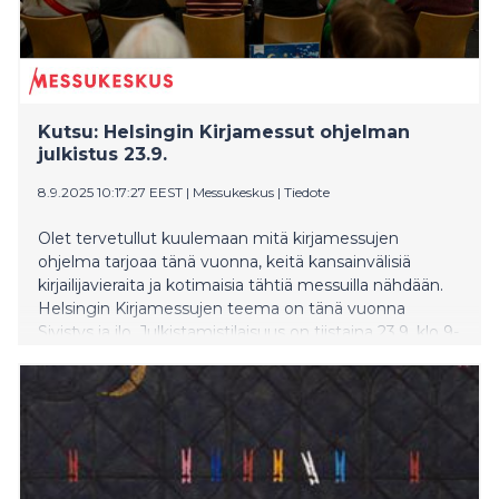
Kutsu: Helsingin Kirjamessut ohjelman
julkistus 23.9.
8.9.2025 10:17:27 EEST
|
Messukeskus
|
Tiedote
Olet tervetullut kuulemaan mitä kirjamessujen
ohjelma tarjoaa tänä vuonna, keitä kansainvälisiä
kirjailijavieraita ja kotimaisia tähtiä messuilla nähdään.
Helsingin Kirjamessujen teema on tänä vuonna
Sivistys ja ilo. Julkistamistilaisuus on tiistaina 23.9. klo 9-
10 Tekstin talossa (Lintulahdenkatu 3). Samalla
juhlistetaan 25. kertaa järjestettäviä Helsingin
Kirjamessuja.