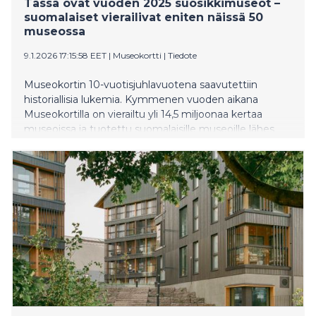
Tässä ovat vuoden 2025 suosikkimuseot –
suomalaiset vierailivat eniten näissä 50
museossa
9.1.2026 17:15:58 EET
|
Museokortti
|
Tiedote
Museokortin 10-vuotisjuhlavuotena saavutettiin
historiallisia lukemia. Kymmenen vuoden aikana
Museokortilla on vierailtu yli 14,5 miljoonaa kertaa
museoissa ja tuotettu suomalaisille museoille lähes
120 miljoonaa euroa. Listasimme 50 suosituinta
kohdetta, joissa museokorttilaiset vierailivat eniten
vuonna 2025.