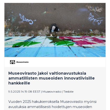
Dufva sekä Saamelaismuseo Siidan museonjohtaja
Taina Máret Pieski.
Museovirasto jakoi valtionavustuksia
ammatillisten museoiden innovatiivisille
hankkeille
9.5.2025 14:19:08 EEST
|
Museovirasto
|
Tiedote
Vuoden 2025 hakukierroksella Museovirasto myönsi
avustuksia ammatillisesti hoidettujen museoiden