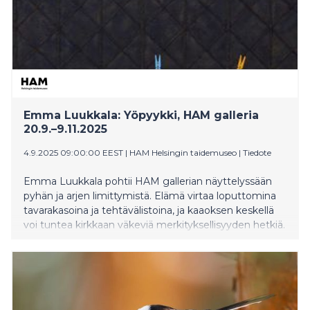
Emma Luukkala: Yöpyykki, HAM galleria
20.9.–9.11.2025
4.9.2025 09:00:00 EEST
|
HAM Helsingin taidemuseo
|
Tiedote
Emma Luukkala pohtii HAM gallerian näyttelyssään
pyhän ja arjen limittymistä. Elämä virtaa loputtomina
tavarakasoina ja tehtävälistoina, ja kaaoksen keskellä
voi tuntea kirkkaan väkeviä merkityksellisyyden hetkiä.