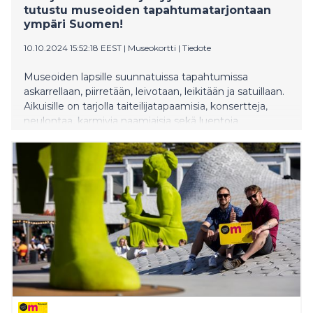
tutustu museoiden tapahtumatarjontaan
ympäri Suomen!
10.10.2024 15:52:18 EEST
|
Museokortti
|
Tiedote
Museoiden lapsille suunnatuissa tapahtumissa
askarrellaan, piirretään, leivotaan, leikitään ja satuillaan.
Aikuisille on tarjolla taiteilijatapaamisia, konsertteja,
neulontaa, karmivia naamiaisia sekä luentoja
meteoriiteista sään ääri-ilmiöihin. Kokosimme
syyslomaviikkojen kiinnostavimmat vinkit alueittain.