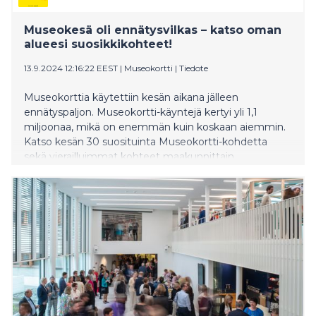
Museokesä oli ennätysvilkas – katso oman
alueesi suosikkikohteet!
13.9.2024 12:16:22 EEST
|
Museokortti
|
Tiedote
Museokorttia käytettiin kesän aikana jälleen
ennätyspaljon. Museokortti-käyntejä kertyi yli 1,1
miljoonaa, mikä on enemmän kuin koskaan aiemmin.
Katso kesän 30 suosituinta Museokortti-kohdetta
sekä vierailluimmat kohteet maakunnittain.