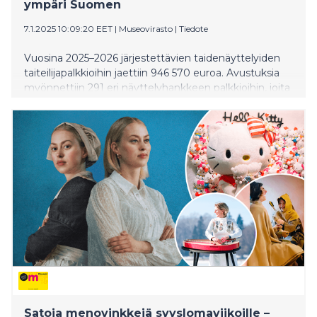
ympäri Suomen
7.1.2025 10:09:20 EET
|
Museovirasto
|
Tiedote
Vuosina 2025–2026 järjestettävien taidenäyttelyiden
taiteilijapalkkioihin jaettiin 946 570 euroa. Avustuksia
myönnettiin 291 eri näyttelyhankkeen palkkioihin, joita
maksetaan 672 taiteilijalle. Avustusten turvin museot
ja muut näyttelynjärjestäjät voivat maksaa
kuvataiteilijoille palkkion taidenäyttelyä varten
tehdystä työstä.
Satoja menovinkkejä syyslomaviikoille –