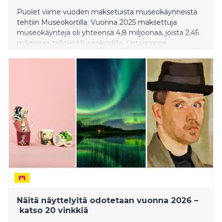
Puolet viime vuoden maksetuista museokäynneistä
tehtiin Museokortilla. Vuonna 2025 maksettuja
museokäyntejä oli yhteensä 4,8 miljoonaa, joista 2,45
miljoonaa tehtiin Museokortilla. Listasimme
maakuntien suosituimmat Museokortti-kohteet, joissa
vierailtiin eniten viime vuonna.
Näitä näyttelyitä odotetaan vuonna 2026 –
katso 20 vinkkiä