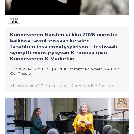
Konneveden Naisten viikko 2026 onnistui
kaikissa tavoitteissaan keräten
tapahtumiinsa ennätysyleisön – festivaali
synnytti myös pysyvän K-runokaupan
Konneveden K-Marketiin
22.7.2026 14:22:35 EEST
|
Kulttuuritoimisto Palovaara & Ruusila
Oy
|
Tiedote
Maanantaina 20.7. päättynyt Konneveden Naisten
viikko 2026 oli taiteellinen ja myös taloudellinen
menestys. Festivaalin tapahtumia, esityksiä ja
taidenäyttelyitä saapui katsomaan ennätysyleisö ja
lippuja myytiin ennakosta ja ovilta yli odotusten,
esimerkiksi avajaispäivän lauantain kaikki maksulliset
tapahtumat myivät loppuun.