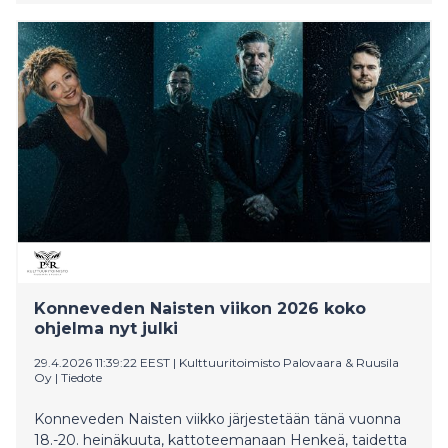
puolivälissä järjestettävä poikkitaiteellinen festivaali tuo
yhteen tulkitsijoita, esiintyjiä ja ajattelijoita
arkkitehtuurista filosofiaan ja runoudesta kulinariaan.
Henkeä, taidetta ja tulevaisuutta -pääteema lävistää
koko festivaalin ja tapahtumat nivoutuvat yhteen
lyriikan punaisella langalla. Maksullisten tapahtumien,
kuten Verneri Pohjolan ja Mika Kallion Fallen Trees -
konsertin, näyttelijä Tommi Korpelan ja Pami Karvosen
tähdittämän Johanneksen matkassa -konsertin ja
näyttelijä Eija Ahvon tulkitseman Rakas Eeva Kilpi! -
esityksen lisäksi luvassa on runsaasti maksutonta pop-
up-ohjelmaa. Naisten viikko on tunnettu myös
yllätyksistään: Missä muualla kuin Naisten viikolla
vaikkapa harmonikkataiteilija Kimmo Pohjonen voi
putkahtaa haitareineen pakastimesta? Liput
Konneveden Naisten viikon 2026 koko
maksullisiin tapahtumiin ovat myynnissä Tiketissä.
ohjelma nyt julki
29.4.2026 11:39:22 EEST
|
Kulttuuritoimisto Palovaara & Ruusila
Oy
|
Tiedote
Konneveden Naisten viikko järjestetään tänä vuonna
18.-20. heinäkuuta, kattoteemanaan Henkeä, taidetta