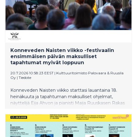
Konneveden Naisten viikko -festivaalin
ensimmäisen päivän maksulliset
tapahtumat myivät loppuun
20.7.2026 10:58:23 EEST
|
Kulttuuritoimisto Palovaara & Ruusila
Oy
|
Tiedote
Konneveden Naisten viikko starttasi lauantaina 18.
heinäkuuta ja tapahtuman maksulliset ohjelmat,
näyttelijä Eija Ahvon ja pianisti Maija Ruuskasen Rakas
Eeva Kilpi -esitys Konneveden kirkossa ja Michelin-
kokki Kim Mikkolan loihtimat Myrsky lautasella
Shakespearen tapaan -kattaukset Väentalolla myivät
ääriään myöten täyteen. Festivaali jatkuu tänään
maanantaina päättyen trumpetisti Verneri Pohjolan ja