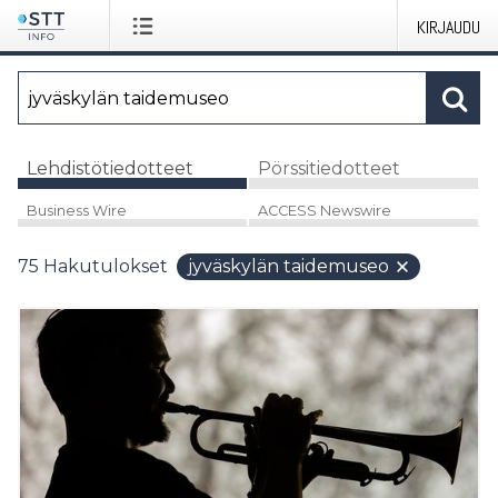
KIRJAUDU
Lehdistötiedotteet
Pörssitiedotteet
Business Wire
ACCESS Newswire
75
Hakutulokset
jyväskylän taidemuseo