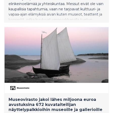
elinkeinoelämää ja yhteiskuntaa. Messut eivät ole vain
kaupallisia tapahtumia, vaan ne tarjoavat kulttuuri- ja
vapaa-ajan elämyksiä aivan kuten museot, teatterit ja
konsertit, jotka kuuluvat veroporkkanalla tuetun
kulttuuriedun piiriin. On epäoikeudenmukaista, ettei
messukäyntejä tällä hetkellä hyväksytä verovapaan
kulttuuriedun piiriin.
Museovirasto jakoi lähes miljoona euroa
avustuksina 672 kuvataiteilijan
näyttelypalkkioihin museoille ja gallerioille