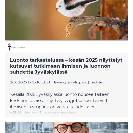
Luonto tarkastelussa – kesän 2025 näyttelyt
kutsuvat tutkimaan ihmisen ja luonnon
suhdetta Jyväskylässä
26.6.2025 15:38:10 EEST
|
Jyväskylän yliopisto
|
Tiedote
Kesällä 2025 Jyväskylässä luonto nousee taiteen
keskiöön useissa näyttelyissä, jotka käsittelevät
ihmisen ja ympäristön välistä suhdetta eri
näkökulmista. Luontoteemaiset
näyttelykokonaisuudet puhuttelevat niin aikuisia kuin
lapsiakin. Luonto ystävänä -näyttely on Jyväskylän
yliopiston kirjasto Lähteessä ja Tutkijankammio 3.0 -