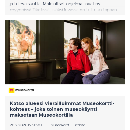
ja tulevaisuutta. Maksulliset ohjelmat ovat nyt
myynnissä Tiketissä, lisäksi luvassa on tuttuun tapaan
taide-elämyksiä, pop-up-konsertteja ja luentoja ympäri
Konneveden keskustaa. Festivaalin kaiken lävistävä ja
yhteen kietova punainen lanka on tänä vuonna runous
ja sanataide, joista nautitaan keskustelutilaisuuksien ja
musiikkiesitysten kautta. Taiteennälkäiset Naisten
viikon vieraat pääsevät tutustumaan Suomen
ensimmäiseen K-Market Galleriaan, sekä
konnevetisten yritysten tiloissa järjestettävään 500
metriä pitkään Galleria Kauppatiehen.
Katso alueesi vierailluimmat Museokortti-
kohteet – joka toinen museokäynti
maksetaan Museokortilla
20.2.2026 15:31:30 EET
|
Museokortti
|
Tiedote