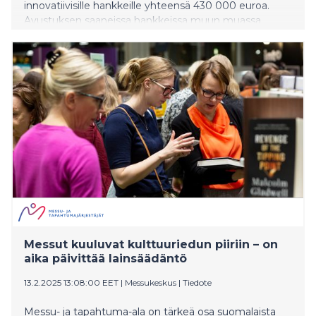
innovatiivisille hankkeille yhteensä 430 000 euroa.
Avustuksen saaneissa hankkeissa muun muassa
osallistetaan nuoria mukaan museon toimintaan,
vahvistetaan museon vaikusta alueella ja kehitetään
verkostotoimintaa.
Messut kuuluvat kulttuuriedun piiriin – on
aika päivittää lainsäädäntö
13.2.2025 13:08:00 EET
|
Messukeskus
|
Tiedote
Messu- ja tapahtuma-ala on tärkeä osa suomalaista