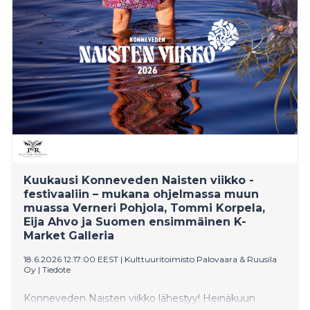
viikkoon ja konnevetiseen kyläelämään. Näyttely on
toteutettu yhteistyössä Naisten viikon kanssa, jota
vietetään 18.–20.7.2026.
Kuukausi Konneveden Naisten viikko -
festivaaliin – mukana ohjelmassa muun
muassa Verneri Pohjola, Tommi Korpela,
Eija Ahvo ja Suomen ensimmäinen K-
Market Galleria
18.6.2026 12:17:00 EEST
|
Kulttuuritoimisto Palovaara & Ruusila
Oy
|
Tiedote
Konneveden Naisten viikko lähestyy! Heinäkuun