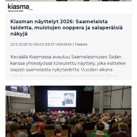
Kiasman näyttelyt 2026: Saamelaista
taidetta, muistojen ooppera ja salaperäisiä
näkyjä
22.9.2025 10:06:00 EEST
|
KIASMA
|
Tiedote
Keväällä Kiasmassa avautuu Saamelaismuseo Siidan
kanssa yhteistyössä toteutettu näyttely, joka esittelee
laajasti saamelaista nykytaidetta. Vuoden aikana
nähdään myös kansainväliset soolonäyttelyt Oliver
Beeriltä ja Edith Karlsonilta sekä kotimaisen Emma
Ainalan yksityisnäyttely. Uudessa kokoelmanäyttelyssä
antaudutaan unen logiikalle. Sen rinnalla Kiasma-
teatterin ohjelmisto avaa tilan maagiselle ja
selittämättömälle. Kokoelmateoksia on nähtävillä
myös Oulussa osana Euroopan kulttuuripääkaupungin
ohjelmistoa.