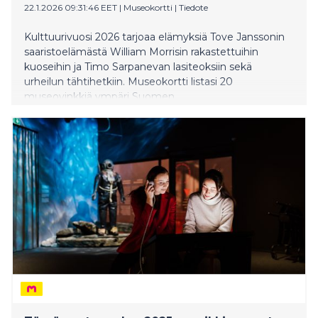
22.1.2026 09:31:46 EET
|
Museokortti
|
Tiedote
Kulttuurivuosi 2026 tarjoaa elämyksiä Tove Janssonin
saaristoelämästä William Morrisin rakastettuihin
kuoseihin ja Timo Sarpanevan lasiteoksiin sekä
urheilun tähtihetkiin. Museokortti listasi 20
museovinkkiä ympäri Suomen.