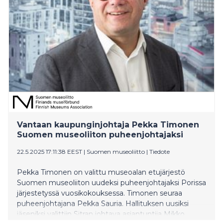
näyttely on Jyväskylän yliopiston Luontomuseossa
Harjulla.
Vantaan kaupunginjohtaja Pekka Timonen
Suomen museoliiton puheenjohtajaksi
22.5.2025 17:11:38 EEST
|
Suomen museoliitto
|
Tiedote
Pekka Timonen on valittu museoalan etujärjestö
Suomen museoliiton uudeksi puheenjohtajaksi Porissa
järjestetyssä vuosikokouksessa. Timonen seuraa
puheenjohtajana Pekka Sauria. Hallituksen uusiksi
jäseniksi valittiin Sitran johtava asiantuntija Mikko