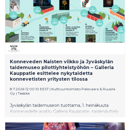
lyömäsoitintaiteilija Mika Kallion klo 18.00 alkavaan
Fallen Trees -konserttiin Konnevesisalissa.
Konneveden Naisten viikko ja Jyväskylän
taidemuseo pilottiyhteistyöhön – Galleria
Kauppatie esittelee nykytaidetta
konnevetisten yritysten tilossa
8.7.2026 12:00:10 EEST
|
Kulttuuritoimisto Palovaara & Ruusila
Oy
|
Tiedote
Jyväskylän taidemuseon tuottama, 1. heinäkuuta
Konnevedelle avattu Galleria Kauppatie -taidenäyttely
esittelee teoksia Jyväskylän kaupungin
taidekokoelmista ja kutsuu kävijät tutustumaan
samanaikaisest nykytaiteeseen, Konneveden Naisten