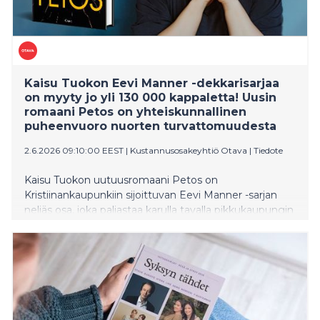
Kaisu Tuokon Eevi Manner -dekkarisarjaa
on myyty jo yli 130 000 kappaletta! Uusin
romaani Petos on yhteiskunnallinen
puheenvuoro nuorten turvattomuudesta
2.6.2026 09:10:00 EEST
|
Kustannusosakeyhtiö Otava
|
Tiedote
Kaisu Tuokon uutuusromaani Petos on
Kristiinankaupunkiin sijoittuvan Eevi Manner -sarjan
neljäs osa, joka paljastaa karulla tavalla pikkukaupungin
tiiviin yhteisön pimeän puolen. Koukuttavan
rikosjuonen rinnalla Petos on traaginen kertomus siitä,
miten alaikäinen nuori voi jäädä yksin yhteiskunnan
rattaisiin.