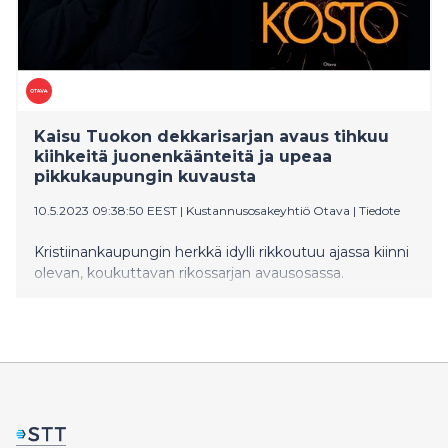
Kaisu Tuokon dekkarisarjan avaus tihkuu
kiihkeitä juonenkäänteitä ja upeaa
pikkukaupungin kuvausta
10.5.2023 09:38:50 EEST
|
Kustannusosakeyhtiö Otava
|
Tiedote
Kristiinankaupungin herkkä idylli rikkoutuu ajassa kiinni
olevan, koukuttavan rikossarjan avausosassa.