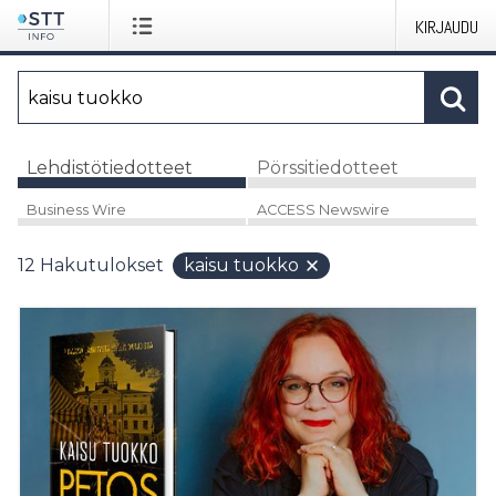
KIRJAUDU
Lehdistötiedotteet
Pörssitiedotteet
Business Wire
ACCESS Newswire
12
Hakutulokset
kaisu tuokko