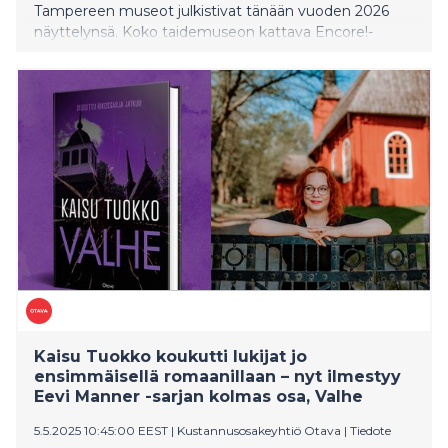
Tampereen museot julkistivat tänään vuoden 2026
näyttelynsä. Koko taidemuseon kattava Encore!-
näyttely tuo keväällä ihailtavaksi rakastetut klassikot,
isot nimet ja nykytaiteen helmet omista kokoelmista
ennen kuin museo sulkeutuu uudisrakennushankkeen
vuoksi. Kokoelmanäyttelyä täydentää toukokuussa
harvinainen Helene Schjerfbeckin näyttely Nordea
Taidesäätiöltä. Kesän Taidevaltakunta ’26 -biennaali
nähdään jo väistötiloissa samoin kuin Vuoden nuori
taiteilija -näyttely. Muumimuseon seuraava vaihtuva
näyttely syventyy muumimukeihin ja niiden keräilyn
filosofiaan – miksi lähes jokaisella suomalaisella on
kaapissaan muumimukeja?
Kaisu Tuokko koukutti lukijat jo
ensimmäisellä romaanillaan – nyt ilmestyy
Eevi Manner -sarjan kolmas osa, Valhe
5.5.2025 10:45:00 EEST
|
Kustannusosakeyhtiö Otava
|
Tiedote