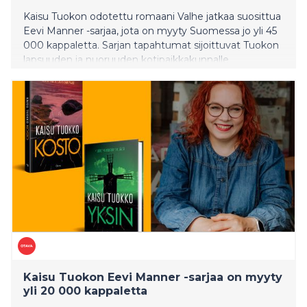
Kaisu Tuokon odotettu romaani Valhe jatkaa suosittua
Eevi Manner -sarjaa, jota on myyty Suomessa jo yli 45
000 kappaletta. Sarjan tapahtumat sijoittuvat Tuokon
lapsuuden ja nuoruuden kotipaikkakunnalle
Kristiinankaupunkiin, joka on myös kasvanut yhdeksi
sarjan keskeisistä henkilöhahmoista.
Kaisu Tuokon Eevi Manner -sarjaa on myyty
yli 20 000 kappaletta