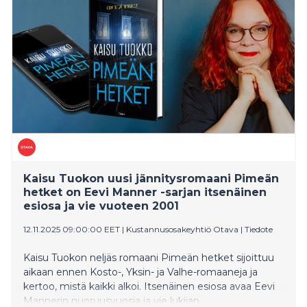
grafiikkaa sekä valokuva- ja mediataidetta lähes 90
taiteilijalta. Mukana on myös harvoin nähtyjä teoksia
Tampereen Raatihuoneelta.
Kaisu Tuokon uusi jännitysromaani Pimeän
hetket on Eevi Manner -sarjan itsenäinen
esiosa ja vie vuoteen 2001
12.11.2025 09:00:00 EET
|
Kustannusosakeyhtiö Otava
|
Tiedote
Kaisu Tuokon neljäs romaani Pimeän hetket sijoittuu
aikaan ennen Kosto-, Yksin- ja Valhe-romaaneja ja
kertoo, mistä kaikki alkoi. Itsenäinen esiosa avaa Eevi
Mannerin nuoruusvuosia ja vie lukijan