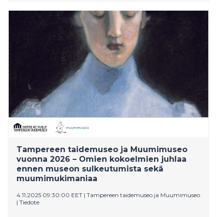
tummasävyiseen mutta valon läpäisemään
maailmaan.
Tampereen taidemuseo ja Muumimuseo
vuonna 2026 – Omien kokoelmien juhlaa
ennen museon sulkeutumista sekä
muumimukimaniaa
4.11.2025 09:30:00 EET
|
Tampereen taidemuseo ja Muumimuseo
|
Tiedote