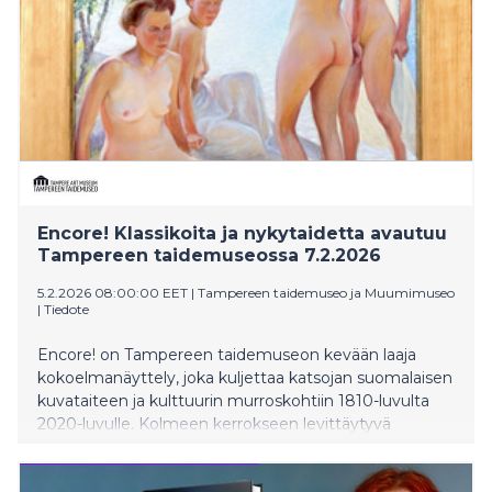
Encore! Klassikoita ja nykytaidetta avautuu
Tampereen taidemuseossa 7.2.2026
5.2.2026 08:00:00 EET
|
Tampereen taidemuseo ja Muumimuseo
|
Tiedote
Encore! on Tampereen taidemuseon kevään laaja
kokoelmanäyttely, joka kuljettaa katsojan suomalaisen
kuvataiteen ja kulttuurin murroskohtiin 1810-luvulta
2020-luvulle. Kolmeen kerrokseen levittäytyvä
kokonaisuus esittelee Tampereen taidemuseon ja
kaupungin kokoelmien maalauksia, veistoksia,