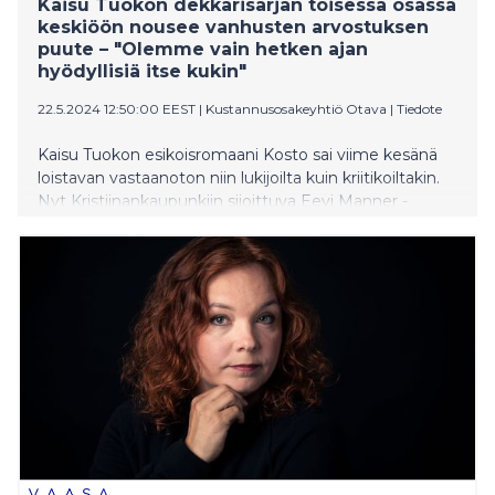
Kaisu Tuokon dekkarisarjan toisessa osassa
keskiöön nousee vanhusten arvostuksen
puute – "Olemme vain hetken ajan
hyödyllisiä itse kukin"
22.5.2024 12:50:00 EEST
|
Kustannusosakeyhtiö Otava
|
Tiedote
Kaisu Tuokon esikoisromaani Kosto sai viime kesänä
loistavan vastaanoton niin lukijoilta kuin kriitikoiltakin.
Nyt Kristiinankaupunkiin sijoittuva Eevi Manner -
rikossarja jatkuu vanhusten huonoa kohtelua ja
addiktioita kuvaavalla romaanilla Yksin.