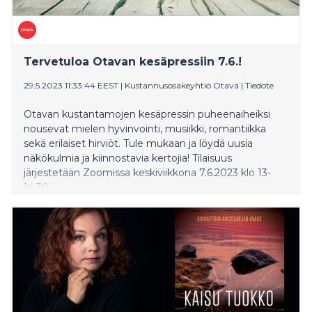
Tervetuloa Otavan kesäpressiin 7.6.!
29.5.2023 11:33:44 EEST
|
Kustannusosakeyhtiö Otava
|
Tiedote
Otavan kustantamojen kesäpressin puheenaiheiksi
nousevat mielen hyvinvointi, musiikki, romantiikka
sekä erilaiset hirviöt. Tule mukaan ja löydä uusia
näkökulmia ja kiinnostavia kertojia! Tilaisuus
järjestetään Zoomissa keskiviikkona 7.6.2023 klo 13-
14.30.