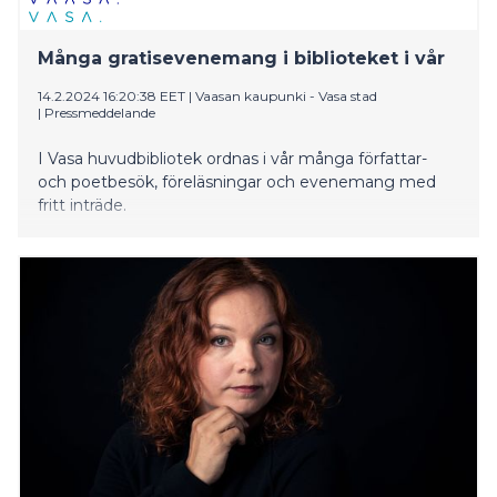
Många gratisevenemang i biblioteket i vår
14.2.2024 16:20:38 EET
|
Vaasan kaupunki - Vasa stad
|
Pressmeddelande
I Vasa huvudbibliotek ordnas i vår många författar-
och poetbesök, föreläsningar och evenemang med
fritt inträde.