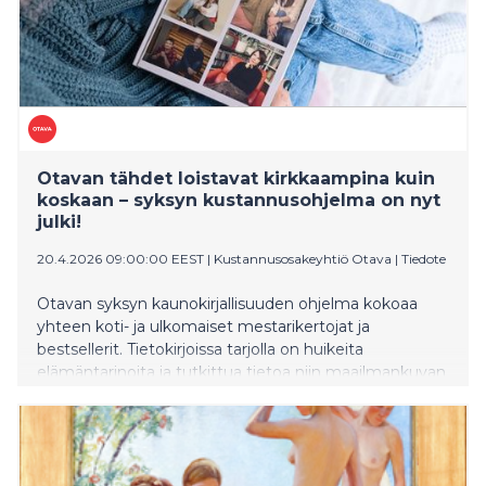
Otavan tähdet loistavat kirkkaampina kuin
koskaan – syksyn kustannusohjelma on nyt
julki!
20.4.2026 09:00:00 EEST
|
Kustannusosakeyhtiö Otava
|
Tiedote
Otavan syksyn kaunokirjallisuuden ohjelma kokoaa
yhteen koti- ja ulkomaiset mestarikertojat ja
bestsellerit. Tietokirjoissa tarjolla on huikeita
elämäntarinoita ja tutkittua tietoa niin maailmankuvan
laajentamiseen kuin hyvinvoinnin vaalimiseen.