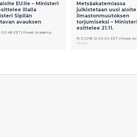
loite EU:lle – Ministeri
Metsäakatemiassa
ittelee illalla
julkistetaan uusi aloite
steri Sipilän
ilmastonmuutoksen
rtavan avauksen
torjumiseksi – Minister
esittelee 21.11.
12:00:48 EET
|
Forest Academy
19.11.2018 12:00:00 EET
|
Forest A
|
Kutsu
eri Sipilän merkittävä uusi
Suomi ja Ruotsi järjestävät 
oite Euroopan unionille
ensimmäisen Metsäakatemi
ärooliin, kun Suomen ja
päättäjille (Forest Academy 
yhdessä järjestämä
Decision Makers) 21.11.−23.11
nen Metsäakatemia EU-
Maa- ja metsätalousministeri
le (Forest Academy for EU
Leppä ja hänen ruotsalainen
Makers) tänään alkaa. Maa-
kollegansa Sven-Erik Bucht 
alousministeri Jari Leppä
metsäbiotaloudesta ja mets
 Sipilän ehdotuksen
merkityksestä ilmastonmuu
iselle yleisölle heti
torjumisessa heti Metsäaka
 aluksi, keskiviikkoiltana
aluksi, keskiviikkoiltana 21.
sa klo 18.15 pidettävässä
marraskuuta Asikkalassa pid
laisuudessa. Sekä Sipilä että
lehdistötilaisuudessa.
t jo keskustelleet