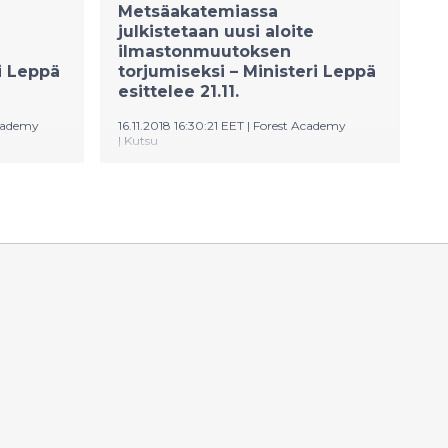
Metsäakatemiassa
julkistetaan uusi aloite
ilmastonmuutoksen
i Leppä
torjumiseksi – Ministeri Leppä
esittelee 21.11.
cademy
16.11.2018 16:30:21 EET
|
Forest Academy
|
Kutsu
yhdessä
Suomi ja Ruotsi järjestävät yhdessä
an EU-
ensimmäisen Metsäakatemian EU-
for EU
päättäjille (Forest Academy for EU
.2018.
Decision Makers) 21.11.−23.11.2018.
 Jari
Maa- ja metsätalousministeri Jari
Leppä ja hänen ruotsalainen
kertovat
kollegansa Sven-Erik Bucht kertovat
ien
metsäbiotaloudesta ja metsien
toksen
merkityksestä ilmastonmuutoksen
temian
torjumisessa heti Metsäakatemian
aluksi, keskiviikkoiltana 21.
ettävässä
marraskuuta Asikkalassa pidettävässä
lehdistötilaisuudessa.