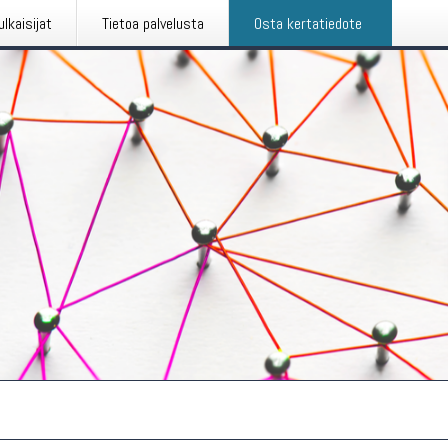
ulkaisijat
Tietoa palvelusta
Osta kertatiedote