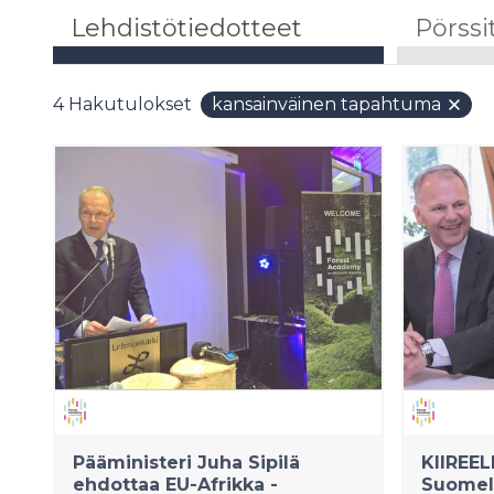
Lehdistötiedotteet
Pörssi
4
Hakutulokset
kansainväinen tapahtuma
Pääministeri Juha Sipilä
KIIREE
ehdottaa EU-Afrikka -
Suomel