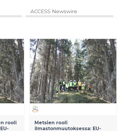
ACCESS Newswire
n rooli
Metsien rooli
 EU-
ilmastonmuutoksessa: EU-