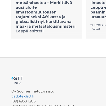
metsärahastoa – Merkittävä
ilmastoa
uusi aloite
Leppä es
ilmastonmuutoksen
päämini
torjumiseksi Afrikassa ja
uraauu
globaalisti nyt harkittavana,
21.11.2018 
maa- ja metsätalousministeri
|
Kutsu
Leppä esitteli
Pääminist
21.11.2018 19:07:11 EET
|
Forest Academy
|
Tiedote
ilmastoal
nousee pä
Suomi on ehdottanut merkittävää
Ruotsin 
uutta aloitetta ilmastonmuutoksen
ensimmäi
torjumiseksi metsittämisen avulla,
päättäjil
EU-Afrikka -kumppanuuden kautta.
Decision 
Pääministeri Juha Sipilä on jo
ja metsät
keskustellut Suomen aloitteesta
esittelee
Euroopan komission puheenjohtajan
kansainväl
Jean-Claude Junckerin kanssa. Maa-
akatemian
Oy Suomen Tietotoimisto
ja metsätalousministeri Jari Leppä on
Asikkalas
tiedote@stt.fi
informoinut EU:n
lehdistöti
(09) 6958 1286
maatalouskomissaaria Phil Hogania
Leppä ova