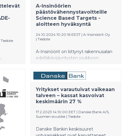
teknologian aloja, joiden tuottama
ttelevät
A-Insinöörien
kotimainen arvonlisä on erittäin
päästövähennystavoitteille
korkea ja joka tuo kasvua laajan
ADE-
Science Based Targets -
alihankkijaverkoston kautta. Moni
aloitteen hyväksyntä
palanen Suomen taloudessa puoltaa
tällä hetkellä investointien
24.10.2024 10:20:16 EEST
|
A-Insinöörit Oy
|
Tiedote
käynnistämistä.
|
Tiedote
A-Insinöörit on liittynyt rakennusalan
edelläkävijäyritysten joukkoon
n
asettamalla ilmastopäästöjen
vähentämiseen tieteeseen
maailman
perustuvat tavoitteet, jotka auttavat
rajoittamaan ilmaston lämpenemisen
tajat
Yritykset varautuivat vaikeaan
1,5 asteeseen. Kansainvälinen Science
-
talveen – kassat kasvoivat
Based Targets -aloite (SBTi) on nyt
–21.
keskimäärin 27 %
hyväksynyt tavoitteet.
20
ssä uusia
17.2.2023 14:10:00 EET
|
Danske Bank A/S,
Suomen sivuliike
|
Tiedote
Danske Bankin keskisuuret
yritysasiakkaat ovat kasvattaneet