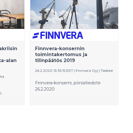
Keskuskauppakamarin kyselystä.
Merkittävää vaikutusta
liiketoimintaan Venäjä-pakotteilla on
neljännekseen (24 %) kyselyyn
vastanneista yrityksistä. Jonkin verran
merkitystä on 35 prosentille yrityksistä
ja hieman merkitystä 30 prosentille.
kriisin
Finnvera-konsernin
toimintakertomus ja
ta-alan
tilinpäätös 2019
26.2.2020 13:35:15 EET
|
Finnvera Oyj
|
Tiedote
lia
Finnvera-konserni, pörssitiedote
26.2.2020
n
ta-alan
 ja
viytymisen
 vuoden