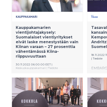
Industry 
ottamatt
etäyhteyk
kokonaism
suurempi
Kauppakamarien
Tasaval
vientijohtajakysely:
kansain
Suomalaiset vientiyritykset
Kempowe
eivät laske menestystään vain
Andritz
Kiinan varaan – 27 prosenttia
Suomel
vähentämässä Kiina-
18.11.2022 
riippuvuuttaan
|
Tiedote
30.11.2022 06:00:00 EET
|
Keskuskauppakamari
|
Tiedote
EMBARGO 
klo 11.30.
Kauppakamarien tuoreimmasta
Niinistö 
vientijohtajakyselystä selviää, että
kansainvä
suomalaiset vientiyritykset ovat
menestyvi
heränneet Kiinan kasvaviin riskeihin.
Vuoden 2
Kaikista kyselyyn vastanneista
palkitaa
vientiyrityksistä 27 prosenttia on joko
pikalataus