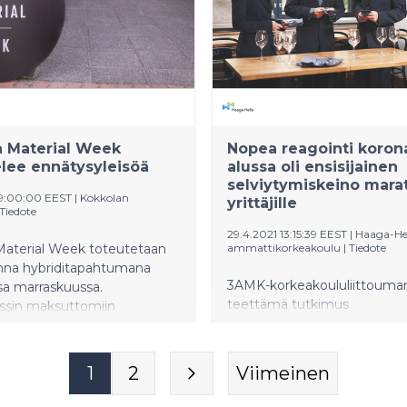
 Oyj ja kasvuyrityksen
saa logistiikan laitteisiin ja
in keskittynyt perheyritys K.
Oy Ab. Pitkäaikaisen
lisen investoija –
ssa investoijapalkinnon saa
y. Vuoden yhteisöpalkinto
 Kasvuryhmä Suomi ry:lle.
a Material Week
Nopea reagointi korona
elee ennätysyleisöä
alussa oli ensisijainen
selviytymiskeino mara
09:00:00 EEST
|
Kokkolan
yrittäjille
Tiedote
29.4.2021 13:15:39 EEST
|
Haaga-He
Material Week toteutetaan
ammattikorkeakoulu
|
Tiedote
nna hybriditapahtumana
3AMK-korkeakoululiittouma
sa marraskuussa.
teettämä tutkimus
ssin maksuttomiin
”Kristallisoitumisia,
iin on mahdollista osallistua
kannibaaliverkostoja ja mara
ahuoneella, Kokkolan
tunnuslukuja” avaa matkailu-
talolla ja kauppakeskus
1
2
Viimeinen
ravitsemisalan yrittäjien sel
ssa. Verkon suoraan
edistäjiä ja jarruja viimeisen
en poimitaan päivittäin