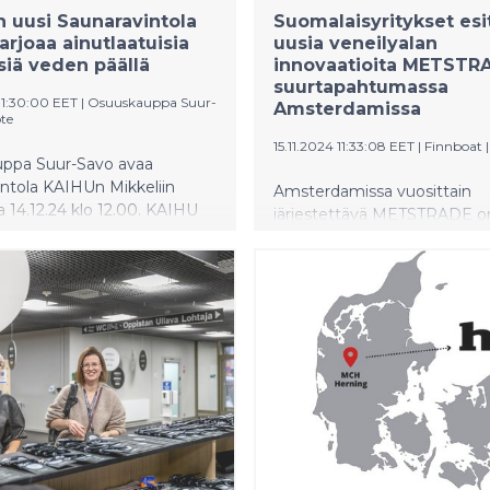
n uusi Saunaravintola
Suomalaisyritykset esi
arjoaa ainutlaatuisia
uusia veneilyalan
iä veden päällä
innovaatioita METSTR
suurtapahtumassa
11:30:00 EET
|
Osuuskauppa Suur-
Amsterdamissa
ote
15.11.2024 11:33:08 EET
|
Finnboat
ppa Suur-Savo avaa
ntola KAIHUn Mikkeliin
Amsterdamissa vuosittain
a 14.12.24 klo 12.00. KAIHU
järjestettävä METSTRADE o
vana saunana kokoluokassaan
veneilyalan globaali
uinen Suomessa. Täysin
alihankintapahtuma, jossa 
ta osaamista edustava
venevalmistajat ja erilaiset
on jokaista yksityiskohtaa
komponentti- ja tuotevalmis
rkoin suunniteltu sekä
kohtaavat. Tänä vuonna RAI
 ja vastuullisesti rakennettu.
kongressikeskuksessa on 19.
marraskuuta mukana lähes 
suomalaisyritystä esittelemä
innovaatioitaan.