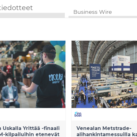
tiedotteet
Business Wire
Uskalla Yrittää -finaali
Venealan Metstrade-
M-kilpailuihin etenevät
alihankintamessuilla k