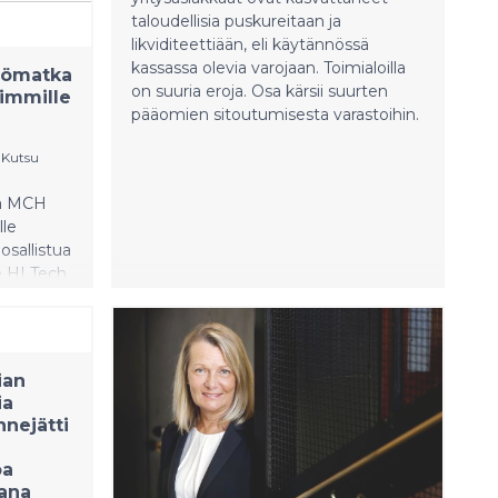
taloudellisia puskureitaan ja
likviditeettiään, eli käytännössä
kassassa olevia varojaan. Toimialoilla
tömatka
on suuria eroja. Osa kärsii suurten
rimmille
pääomien sitoutumisesta varastoihin.
|
Kutsu
jä MCH
lle
 osallistua
e HI Tech
uille.
t
ään MCH
sessa
ian
23.
ia
a
nnejätti
 eri
tsellesi
oa
alan
kana