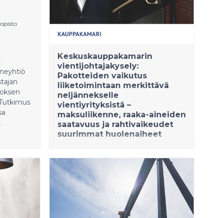
n tai
si.
opisto
vät
äsy,
muuta.
Keskuskauppakamarin
y
vientijohtajakysely:
nneyhtiö
Pakotteiden vaikutus
tajan
liiketoimintaan merkittävä
toksen
neljännekselle
 Tutkimus
vientiyrityksistä –
sa
maksuliikenne, raaka-aineiden
,
saatavuus ja rahtivaikeudet
suurimmat huolenaiheet
4.3.2022 07:00:00 EET
|
Keskuskauppakamari
|
Tiedote
egisten
Läntisen maailman Venäjää vastaan
asettamat pakotteet vaikuttavat
jollain tavoin lähes 90 prosenttiin
suomalaisista vientiyrityksistä, selviää