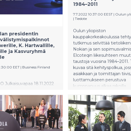
Meeting Pointia lukuun
tulevaisuuteen– lue alta lisää
1984–2011
a seurata myös
vaihtoehdoista ja varaa yhde
sien kautta, tulee
kahden päivän lehdistömatka
7.7.2022 10:37:00 EEST
|
Oulun yli
äärä olemaan vielä tätäkin
|
Tiedote
Maksettuun matkaan sisälty
.
majoitus, ruokailut, sisäänpä
Oulun yliopiston
ohjatut kierrokset ja paljon 
lan presidentin
kauppakorkeakoulussa teht
välistymispalkinnot
tutkimus selvittää tietoliike
rille, K. Hartwallille,
Nokian ja sen sopimusvalmis
ille ja Kasvuryhmä
Elcoteqin liikesuhteen muu
le
taustoja vuosina 1984–2011.
11:30:00 EET
|
Business Finland
kuvaa sitä kehityspolkua, jos
asiakkaan ja toimittajan tiivis
luottamukseen perustuva
Julkaisuvapaa 18.11.2022
kumppanuus alkaa rakoilla
 Tasavallan presidentti Sauli
markkinoiden muutosten ja
on myöntänyt vuosittaisen
vahvemman osapuolen strat
listymispalkinnon
päätösten seurauksena.
lle suomalaisyrityksille.
022 tulokasyrityksenä
n sähköajoneuvojen
ratkaisujen tarjoaja