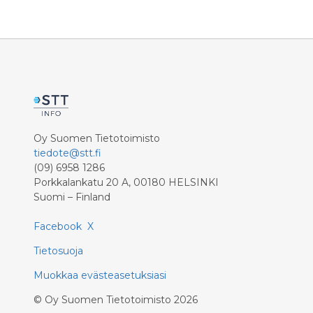
kiinnostavia kokonaisuuksia. Kokkola
kiinnosta
Material Weekin uutuutena on KPK
Material
Eventsin kanssa yhteistyössä
Eventsin 
toteutettavat oheismessut.
toteutet
Oy Suomen Tietotoimisto
tiedote@stt.fi
(09) 6958 1286
Porkkalankatu 20 A, 00180 HELSINKI
Suomi – Finland
Facebook
X
Tietosuoja
Muokkaa evästeasetuksiasi
©
Oy Suomen Tietotoimisto
2026