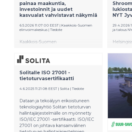
painaa maakuntia,
Shroom
investoinnit ja uudet
lukiost
kasvualat vahvistavat näkymiä
NYT Jyv
6.5.2026 11:07:00 EEST
|
Kaakkois-Suomen
29.4.2026 1
elinvoimakeskus
|
Tiedote
ja talous N
Kaakkois-Suomen
Helsingiss
elinvoimakeskuksen maakuntien
Uskalla Y
(Etelä-Karjala, Kymenlaakso ja Päijät-
parhaiksi 
Häme) kehitysnäkymiä leimaa
ilmakuiva
keväällä 2026 kaksijakoisuus:
Shroomies
Solitalle ISO 27001 -
työttömyys on kasvanut ja
tukevia v
tietoturvasertifikaatti
rakennemuutos rasittaa
Coachin
työmarkkinoita, mutta samaan aikaan
nuorten yr
4.6.2025 11:21:08 EEST
|
Solita
|
Tiedote
mittavat investoinnit ja vahvistuva
osallistui
osaamispohja luovat edellytyksiä
170 nuort
Dataan ja tekoälyyn erikoistuneen
alueiden elinvoiman uudistumiselle ja
korkea-as
teknologiayhtiö Solitan tietoturvan
tulevalle kasvulle. Arviot perustuvat
Tapahtum
hallintajärjestelmälle on myönnetty
tänään (6.5.) julkaistuun Alueelliset
alakoulula
ISO/IEC 27001 -sertifikaatti. ISO/IEC
kehitysnäkymät keväällä 2026-
kilpailus
27001 on johtava kansainvälinen
katsaukseen, joka kokoaa
Nuorten y
tietoturvan hallintajärjestelmien