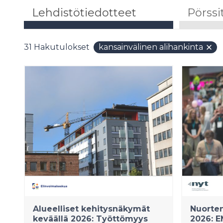
Lehdistötiedotteet
Pörssi
31
Hakutulokset
kansainvälinen alihankinta
Alueelliset kehitysnäkymät
Nuorten 
keväällä 2026: Työttömyys
2026: E