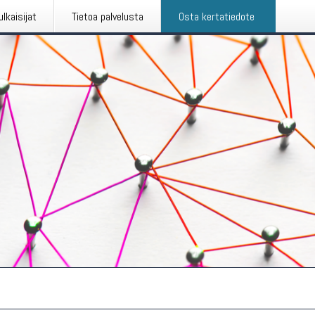
ulkaisijat
Tietoa palvelusta
Osta kertatiedote