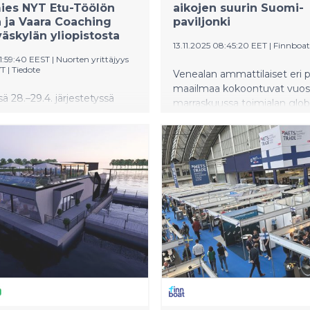
ies NYT Etu-Töölön
aikojen suurin Suomi-
a ja Vaara Coaching
paviljonki
äskylän yliopistosta
13.11.2025 08:45:20 EET
|
Finnboat
1:59:40 EEST
|
Nuorten yrittäjyys
YT
|
Tiedote
Venealan ammattilaiset eri p
maailmaa kokoontuvat vuosi
ä 28.–29.4. järjestetyssä
marraskuussa toimialan globa
rittää -finaalissa Suomen
alihankintamessuille Amster
NYT-yrityksiksi valittiin
Metstrade eroaa muista
ttua sienijerkyä valmistava
venemessuista siinä, että se
 NYT sekä stressinhallintaa
puhdas ammattilaistapahtum
almennuksia tarjoava Vaara
maailman venevalmistajat ja 
g NYT. Suomen suurimman
komponentti- ja tuotevalmis
ittäjyyskilpailun finaaliin
kohtaavat.
 yhteensä 55 yritystä ja noin
a peruskouluista, toiselta ja
teelta eri puolilta Suomea.
assa palkittiin myös
isten tiimit Yrityssankari-
sa. Tapahtuman järjesti
rittäjyys ja talous NYT.