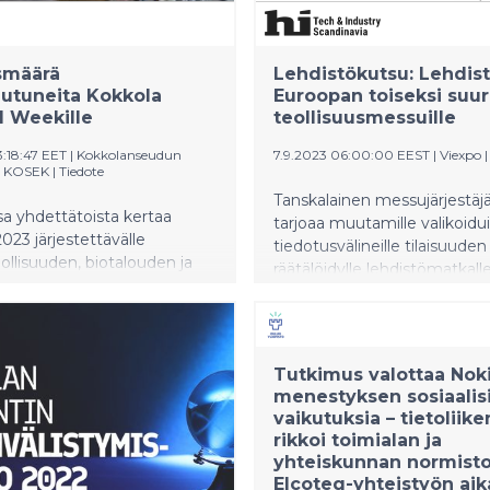
smäärä
Lehdistökutsu: Lehdis
autuneita Kokkola
Euroopan toiseksi suu
l Weekille
teollisuusmessuille
13:18:47 EET
|
Kokkolanseudun
7.9.2023 06:00:00 EEST
|
Viexpo
, KOSEK
|
Tiedote
Tanskalainen messujärjestä
a yhdettätoista kertaa
tarjoaa muutamille valikoidui
2023 järjestettävälle
tiedotusvälineille tilaisuuden
llisuuden, biotalouden ja
räätälöidylle lehdistömatkall
logian ajankohtaista
& Industry Scandinavia -mess
a ja kehitystä esittelevälle
Euroopan toiseksi suurimma
aterial Weekille on
teollisuusmessut järjestet
utunut ennätysmäärä
Messecenter -messukeskuk
Tutkimus valottaa Nok
ia. Viikon aikana järjestettävät
Tanskassa 3—5. lokakuuta 20
menestyksen sosiaalis
 sessiota ovat houkutelleet
Messuilla esitellään uusimpi
vaikutuksia – tietoliike
lle ilmoittautuneita jo yli
tuotteita ja ratkaisuja viideltä
rikkoi toimialan ja
ka seminaariviikon sisältöjä
teollisuuden alalta. Varmista i
yhteiskunnan normist
ostoitumistapahtuma
eturivin paikat katsaukselle 
Elcoteq-yhteistyön ai