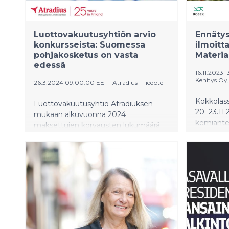
Luottovakuutusyhtiön arvio
Ennäty
konkursseista: Suomessa
ilmoitt
pohjakosketus on vasta
Materia
edessä
16.11.2023 
Kehitys Oy
26.3.2024 09:00:00 EET
|
Atradius
|
Tiedote
Kokkolass
Luottovakuutusyhtiö Atradiuksen
20.-23.11.
mukaan alkuvuonna 2024
kemianteo
maksettujen korvausten lukumäärä
akkutekno
viittaa siihen, että konkurssiaalto
tutkimust
Suomessa pahenee. Atradius
Kokkola M
Suomen maajohtaja Juhani Laitala
ilmoitta
kuitenkin sanoo, että kesän jälkeen
osallistuj
saatetaan nähdä positiivinen käänne.
seitsemän
paikan pää
1500. Kos
voi verk