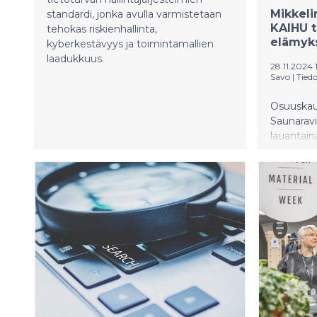
maakunnittain aluekehittäjien
Mikkeli
standardi, jonka avulla varmistetaan
näkemykset alueiden nykytilasta sekä
KAIHU t
tehokas riskienhallinta,
lähiajan näkymistä.
elämyks
kyberkestävyys ja toimintamallien
laadukkuus.
28.11.2024 
Savo
|
Tied
Osuuskau
Saunaravi
lauantain
on kellu
ainutlaat
kotimais
rakennus 
myöten ta
kestävästi