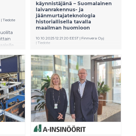
käynnistäjänä – Suomalainen
laivanrakennus- ja
jäänmurtajateknologia
|
Tiedote
historiallisella tavalla
maailman huomioon
uolilta
10.10.2025 12:21:20 EEST
|
Finnvera Oyj
ttain
|
Tiedote
aleille
damiin.
Yhdysvaltain ja Suomen välinen
jäänmurtajasopimus voi osaltaan
 on
käynnistää kasvun positiivisen
a, jossa
kierteen Suomen talouteen. Tilausten
erilaiset
saama kansainvälinen näkyvyys,
tajat
investoinnit ja työllisyysvaikutukset
kotimaassa nostattavat positiivisia
odotuksia tulevaisuuteen ja aktivoivat
yrityksiä, mikä toimii positiivisena
ulkoisena shokkina Suomen
taloudelle. Kasvupotentiaalin kannalta
on olennaista, että meriteollisuus ja
laivanrakennus ovat korkean