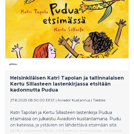
kannustaa ja tukea Eliasta oikeissa hetkissä. Yhdessä
harjoittelemalla lukutaito kohenee, mutta se tuo
mukanaan myös arvoituksen: mystisen junan äänen,
joka tuntuu kutsuvan Eliasta. Anna-Marie Ruskon
kirjoittama ja Anna Helmisen kuvittama kirja kertoo 6–
9-vuotiaille pojille suunnatun, lämminhenkisen tarinan,
joka viihdyttää ja herättelee alkulukijaikäisen
kiinnostusta lukemisen kehittämiseen. Lisäksi tarina
auttaa avaamaan keskustelun lukemisesta ja sen
hankaluudesta nostamalla esiin lukuvaikeuteen tai -
vastaisuuteen liittyviä tunteita. Kirjan lopusta löytyy
Innokas lukija -diplomi sekä tietopaketti aikuisille
lapsen lukuharjoittel
Helsinkiläisen Katri Tapolan ja tallinnalaisen
Kertu Sillasteen lastenkirjassa etsitään
kadonnutta Pudua
27.8.2025 08:30:00 EEST
|
Aviador Kustannus
|
Tiedote
Katri Tapolan ja Kertu Sillasteen lastenkirja Pudua
etsimässä on julkaistu Aviadorin kustantamana. Pudu
on kateissa, ja ystävien on lähdettävä etsimään sitä.
Melko varmasti Pudu on kadonnut metsään, ja niinpä