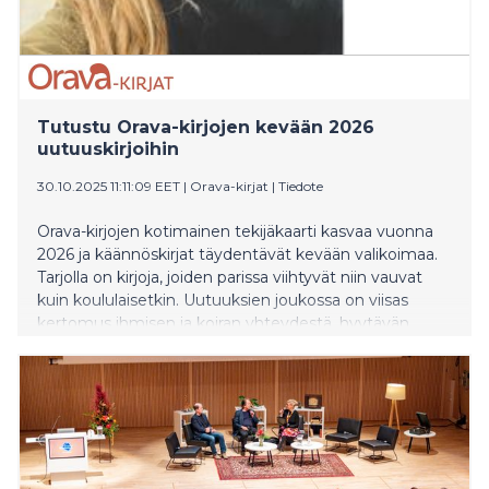
Tutustu Orava-kirjojen kevään 2026
uutuuskirjoihin
30.10.2025 11:11:09 EET
|
Orava-kirjat
|
Tiedote
Orava-kirjojen kotimainen tekijäkaarti kasvaa vuonna
2026 ja käännöskirjat täydentävät kevään valikoimaa.
Tarjolla on kirjoja, joiden parissa viihtyvät niin vauvat
kuin koululaisetkin. Uutuuksien joukossa on viisas
kertomus ihmisen ja koiran yhteydestä, hyytävän
hauskoja tarinoita, mielikuvituksen voimaa ja paljon
muuta hykerryttävää. Selaa koko katalogia alla
olevasta linkistä!