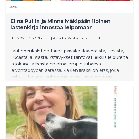
Elina Pullin ja Minna Mäkipään iloinen
lastenkirja innostaa leipomaan
11.11.2025 13:38:38 EET
|
Aviador Kustannus
|
Tiedote
Jauhopeukalot on tarina päiväkotikavereista, Eevistä,
Lucasta ja Islasta. Ystävykset tahtovat leikkiä leipureita
ja jokaisella heistä on oma lempipuuhansa
leivontapöydän ääressä. Kaiken lisäksi on eräs, joka
kutsuu itseään Jauhopeukaloksi ja jakelee omia
neuvojaan Islalle kesken leikin.