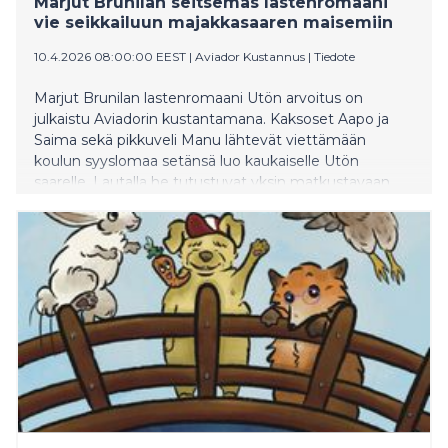
Marjut Brunilan seitsemäs lastenromaani
vie seikkailuun majakkasaaren maisemiin
10.4.2026 08:00:00 EEST
|
Aviador Kustannus
|
Tiedote
Marjut Brunilan lastenromaani Utön arvoitus on
julkaistu Aviadorin kustantamana. Kaksoset Aapo ja
Saima sekä pikkuveli Manu lähtevät viettämään
koulun syyslomaa setänsä luo kaukaiselle Utön
saarelle. Lautalla he tutustuvat yksin matkustavaan
Jimiin ja tämän koiraan Paavoon. Kopla aloittaa
lomansa jännittävään majakkasaareen tutustumalla.
Utössä lapset törmäävät epäilyttävään pariskuntaan,
joka etsii outoja vihjeitä. Kohta lapset huomaavat
olevansa tekemisissä vaarallisten rikollisten kanssa.
Aapo löytää saarelta suuria, tummia linnunsulkia ja
näkee mökissä toistuvasti suurikokoisen lintuhahmon,
joka johtaa hänet aikoinaan eläneiden ihmisten luokse.
Mennyt ja nykypäivä limittyvät – seikkailu on valmis
alkamaan! Marjut Brunila on kasvatustieteiden
maisteri, lasten- ja nuortenkirjailija sekä
sanataideopettaja. Utön arvoitus on hänen seitsemäs