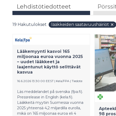
Lehdistötiedotteet
Pörssi
19
Hakutulokset
lääkkeiden saatavuushäiriöt
Lääkemyynti kasvoi 165
miljoonaa euroa vuonna 2025
– uudet lääkkeet ja
laajentunut käyttö selittävät
kasvua
16.6.2026 13:30:00 EEST
|
Kela/FPA
|
Tiedote
Läs meddelandet på svenska (fpa.fi).
Pressrelease in English (kela.fi).
Lääkkeitä myytiin Suomessa vuonna
2025 yhteensä 4,2 miljardilla eurolla,
Apteek
mikä on 165 miljoonaa euroa eli 4
98 pros