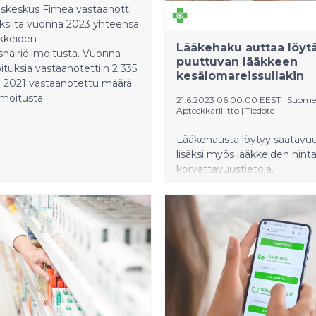
iskeskus Fimea vastaanotti
yksiltä vuonna 2023 yhteensä
äkkeiden
Lääkehaku auttaa löy
häiriöilmoitusta. Vuonna
puuttuvan lääkkeen
ituksia vastaanotettiin 2 335
kesälomareissullakin
a 2021 vastaanotettu määrä
ilmoitusta.
21.6.2023 06:00:00 EEST
|
Suome
Apteekkariliitto
|
Tiedote
Lääkehausta löytyy saatavuu
lisäksi myös lääkkeiden hinta
korvattavuustietoja.