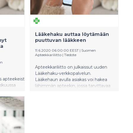
Lääkehaku auttaa löytämään
nyt
puuttuvan lääkkeen
ta
11.6.2020 06:00:00 EEST
|
Suomen
Apteekkariliitto
|
Tiedote
en
Apteekkariliitto on julkaissut uuden
Lääkehaku-verkkopalvelun.
 apteekeista on
Lääkehaun avulla asiakas voi hakea
iskuussa
lähimmän apteekin, jossa tarvittavaa
n 98,2
lääkettä on juuri nyt saatavilla.
 kyettiin
Lääkehaku helpottaa lääkkeiden
man tien.
löytämistä erityisesti
saatavuushäiriötilanteessa.