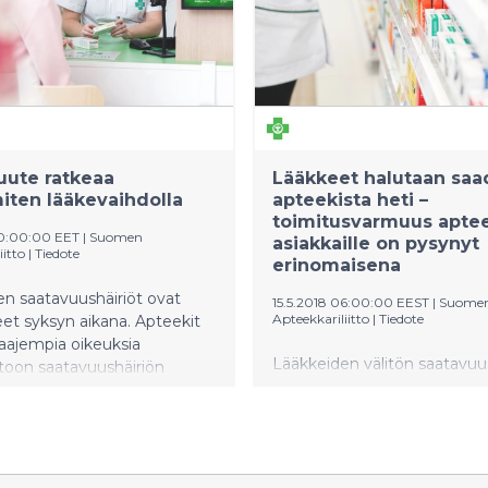
uute ratkeaa
Lääkkeet halutaan saa
ten lääkevaihdolla
apteekista heti –
toimitusvarmuus aptee
 10:00:00 EET
|
Suomen
asiakkaille on pysynyt
iitto
|
Tiedote
erinomaisena
n saatavuushäiriöt ovat
15.5.2018 06:00:00 EEST
|
Suome
Apteekkariliitto
|
Tiedote
eet syksyn aikana. Apteekit
laajempia oikeuksia
Lääkkeiden välitön saatavuu
toon saatavuushäiriön
apteekista on suomalaisille e
.
tärkeää, ja se on pysynyt
erinomaisena globaaleista l
saatavuushäiriöistä huolimat