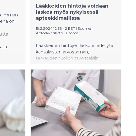
Lääkkeiden hintoja voidaan
laskea myös nykyisessä
oreimman
apteekkimallissa
eena on
19.2.2024 12:56:42 EET
|
Suomen
Apteekkariliitto
|
Tiedote
utta
Lääkkeiden hintojen lasku ei edellytä
a ja
kansalaisten arvostaman,
terveydenhuollon tavoitteisiin
perustuvan apteekkijärjestelmän
purkamista. Hintoja voidaan laskea
antamalla apteekeille mahdollisuus
kilpailuttaa lääkehankintansa Ruotsin
tapaan ja uudistamalla lääkkeiden
verotusta.