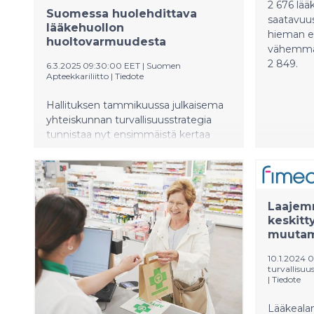
2 676 lää
Suomessa huolehdittava
saatavuus
lääkehuollon
hieman e
huoltovarmuudesta
vähemmän,
2 849.
6.3.2025 09:30:00 EET
|
Suomen
Apteekkariliitto
|
Tiedote
Hallituksen tammikuussa julkaisema
yhteiskunnan turvallisuusstrategia
tunnistaa nyt ensimmäistä kertaa
avohuollon lääkehuollon osana
Suomen kokonaisturvallisuutta.
Laajemm
keskitt
muutami
10.1.2024 
turvallisuu
|
Tiedote
Lääkealan 