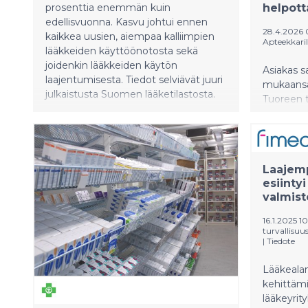
prosenttia enemmän kuin
helpott
edellisvuonna. Kasvu johtui ennen
28.4.2026
kaikkea uusien, aiempaa kalliimpien
Apteekkaril
lääkkeiden käyttöönotosta sekä
joidenkin lääkkeiden käytön
Asiakas s
laajentumisesta. Tiedot selviävät juuri
mukaansa
julkaistusta Suomen lääketilastosta.
Tuoreen 
lääkelain
lääkepuut
kymmenen
oli myös 
Laajemp
saatavuus
esiinty
yleisin sy
valmis
toimitta
tien.
16.1.2025 1
turvallisuu
|
Tiedote
Lääkealan 
kehittäm
lääkeyrit