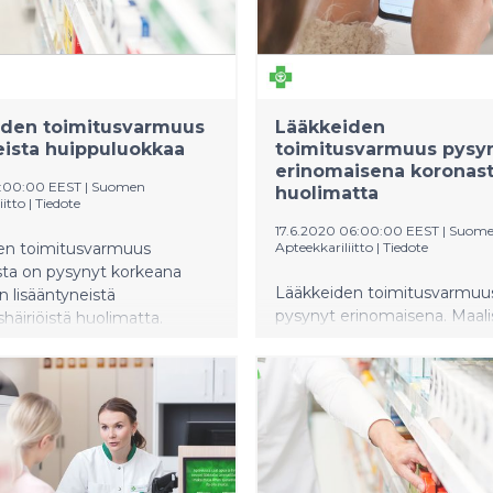
iden toimitusvarmuus
Lääkkeiden
ista huippuluokkaa
toimitusvarmuus pysy
erinomaisena koronas
4:00:00 EEST
|
Suomen
huolimatta
iitto
|
Tiedote
17.6.2020 06:00:00 EEST
|
Suom
en toimitusvarmuus
Apteekkariliitto
|
Tiedote
sta on pysynyt korkeana
Lääkkeiden toimitusvarmuus
n lisääntyneistä
pysynyt erinomaisena. Maal
häiriöistä huolimatta.
tehdyn tutkimuksen mukaa
prosenttiin resepteistä lääke
toimittamaan apteekista sa