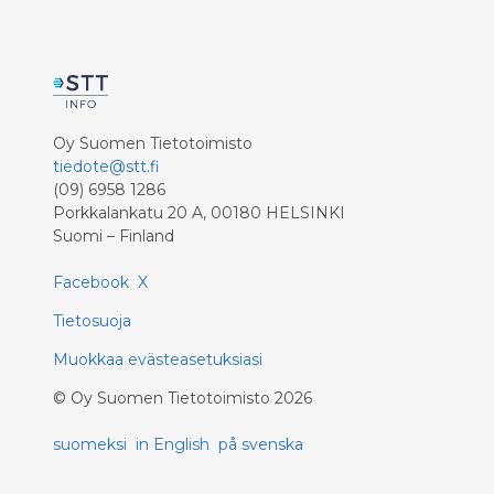
taloudellinen lääkehoito kaikille sitä
tarvitseville kansalaisille. - Viimeisen
vuosikymmenen aikana lääkkeiden
saatavuusongelma on uhkaavasti
kasvanut. Esimerkiksi Fimean
mukaan se vastaanotti viime vuonna
Oy Suomen Tietotoimisto
n. 20 kertaa enemmän
tiedote@stt.fi
häiriöilmoituksia kuin v. 2010, Werning
(09) 6958 1286
sanoo. Saatavuushäiriöt ovat tällä
Porkkalankatu 20 A, 00180 HELSINKI
hetkellä maailmanlaajuinen ongelma.
Suomi – Finland
Syitä lääkkeiden loppumiseen on
monia, mutta usein se on
Facebook
X
tuotannossa. - Häiriöiden syynä on se,
että lääkkeiden valmistusprosessi on
Tietosuoja
hajautettu useisiin eri maihin. Raaka-
Muokkaa evästeasetuksiasi
aine valmistetaan yhdessä maassa ja
toisessa siitä tehdään tabletti, sen
©
Oy Suomen Tietotoimisto
2026
lisäksi lääke vielä pakataan jossain
muussa maassa. Jos tuotantoketju
suomeksi
in English
på svenska
katkeaa joissain maassa, sen
vaikutukset heijastuvat lääkkeiden