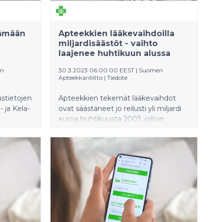
tämään
Apteekkien lääkevaihdoilla
miljardisäästöt - vaihto
laajenee huhtikuun alussa
n
30.3.2023 06:00:00 EEST
|
Suomen
Apteekkariliitto
|
Tiedote
stietojen
Apteekkien tekemät lääkevaihdot
- ja Kela-
ovat säästäneet jo reilusti yli miljardi
euroa huhtikuusta 2003, jolloin
lääkevaihto Suomen apteekeissa
alkoi.