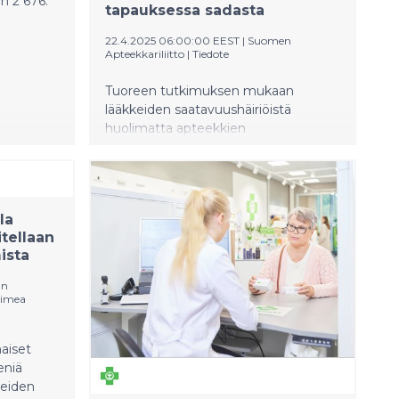
in 2 676.
tapauksessa sadasta
22.4.2025 06:00:00 EEST
|
Suomen
Apteekkariliitto
|
Tiedote
Tuoreen tutkimuksen mukaan
lääkkeiden saatavuushäiriöistä
huolimatta apteekkien
toimitusvarmuus on Suomessa
säilynyt erinomaisella tasolla. Apteekit
käyttävät viikoittain yli neljä tuntia
saatavuushäiriötilanteiden
la
selvittämiseen.
itellaan
ista
an
Fimea
aiset
eniä
keiden