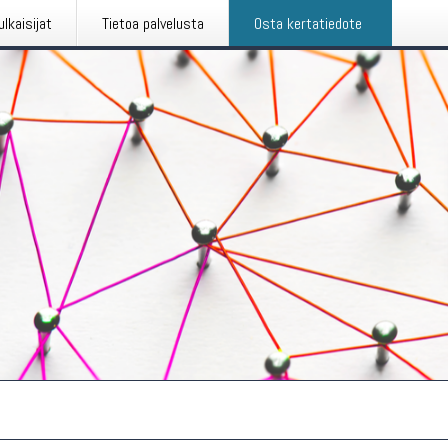
ulkaisijat
Tietoa palvelusta
Osta kertatiedote