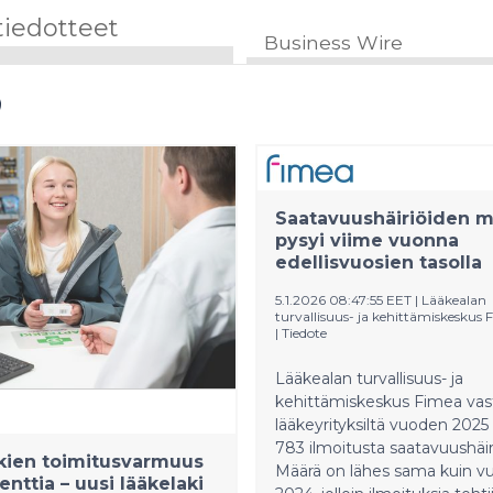
tiedotteet
Business Wire
Saatavuushäiriöiden m
pysyi viime vuonna
edellisvuosien tasolla
5.1.2026 08:47:55 EET
|
Lääkealan
turvallisuus- ja kehittämiskeskus 
|
Tiedote
Lääkealan turvallisuus- ja
kehittämiskeskus Fimea vas
lääkeyrityksiltä vuoden 2025
783 ilmoitusta saatavuushäiri
kien toimitusvarmuus
Määrä on lähes sama kuin v
enttia – uusi lääkelaki