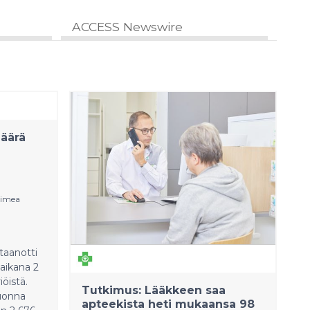
ACCESS Newswire
äärä
Fimea
taanotti
 aikana 2
öistä.
Tutkimus: Lääkkeen saa
uonna
apteekista heti mukaansa 98