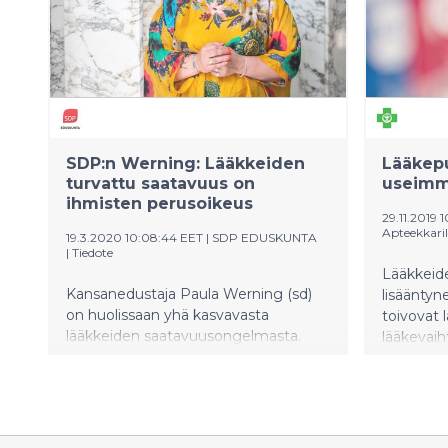
SDP:n Werning: Lääkkeiden
Lääkep
turvattu saatavuus on
useimmi
ihmisten perusoikeus
29.11.2019
Apteekkaril
19.3.2020 10:08:44 EET
|
SDP EDUSKUNTA
|
Tiedote
Lääkkeide
Kansanedustaja Paula Werning (sd)
lisääntyn
on huolissaan yhä kasvavasta
toivovat 
lääkkeiden saatavuusongelmasta.
lääkevaih
Lääkehuolto on osa suomalaista
sattuessa
sosiaali- ja terveyspalvelujärjestelmää
ja sen keskeinen tavoite on
mahdollistaa tehokas, turvallinen,
tarkoituksenmukainen ja