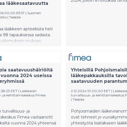
2024, jolloin ilmoituksia tehti
aa lääkesaatavuutta
 06:00:00 EEST
|
Suomen
iitto
|
Tiedote
aa lääkkeen apteekista heti
 98 tapauksessa sadasta.
tutkimuksen mukaan
 muutos auttoi ratkaisemaan
ostilanteen noin joka
nessä tapauksessa. Uutta
se, että lääkkeiden
ia saatavuushäiriöitä
Yhteisillä Pohjoismaisil
häiriöt olivat vasta toiseksi
i vuonna 2024 useissa
lääkepakkauksilla tavo
y sille, että lääkkeiden
teryhmissä
saatavuuden parantum
minen ei onnistunut saman
0:28:23 EET
|
Lääkealan
2.12.2024 10:00:00 EET
|
Lääkeal
s- ja kehittämiskeskus Fimea
turvallisuus- ja kehittämiskeskus 
|
Tiedote
turvallisuus- ja
Pohjoismaiden lääkeviranom
iskeskus Fimea vastaanotti
ovat tehneet jo vuosikymm
yksiltä vuonna 2024 yhteensä
yhteistyötä lisätäkseen lääk