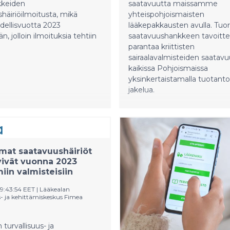
kkeiden
saatavuutta maissamme
häiriöilmoitusta, mikä
yhteispohjoismaisten
dellisvuotta 2023
lääkepakkausten avulla. Tu
 jolloin ilmoituksia tehtiin
saatavuushankkeen tavoitt
parantaa kriittisten
sairaalavalmisteiden saatavu
kaikissa Pohjoismaissa
yksinkertaistamalla tuotanto
jakelua.
at saatavuushäiriöt
yivät vuonna 2023
in valmisteisiin
09:43:54 EET
|
Lääkealan
s- ja kehittämiskeskus Fimea
turvallisuus- ja