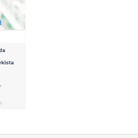
da
kista
n
s
rittäin
ääkkeiden
ta.