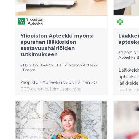
Yliopiston Apteekki myönsi
Lääkke
apurahan lääkkeiden
apteeke
saatavuushäiriöiden
5.7.2021 0
tutkimukseen
Apteekkaril
21.12.2022 11:44:07 EET
|
Yliopiston Apteekki
|
Tiedote
Lääkkeid
apteekei
Yliopiston Apteekin vuosittainen 20
lääkkeide
000 euron tutkimusapuraha
saatavuus
myönnettiin Helsingin yliopistossa
väitöstutkimusta tekevälle proviisori
Reko Ravelalle.