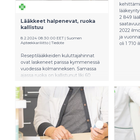
kehittäm
lääkeyrit
2 849 lä
Lääkkeet halpenevat, ruoka
saatavuus
kallistuu
2022 ilmo
ja vuonn
8.2.2024 08:30:00 EET
|
Suomen
Apteekkariliitto
|
Tiedote
oli 1 710 
Reseptilääkkeiden kuluttajahinnat
ovat laskeneet parissa kymmenessä
vuodessa kolmanneksen. Samassa
ajassa ruoka on kallistunut liki 60
prosenttia, ilmenee Tilastokeskuksen
kuluttajahintaindeksistä.