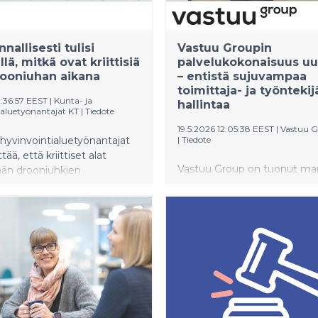
nallisesti tulisi
Vastuu Groupin
lä, mitkä ovat kriittisiä
palvelukokonaisuus uu
rooniuhan aikana
– entistä sujuvampaa
toimittaja- ja työnteki
2:36:57 EEST
|
Kunta- ja
hallintaa
ialuetyönantajat KT
|
Tiedote
19.5.2026 12:05:38 EEST
|
Vastuu 
 hyvinvointialuetyönantajat
|
Tiedote
tää, että kriittiset alat
Vastuu Group on tuonut mark
ään drooniuhkien
uudistetun palvelukokonais
sti yleistyessä. Kriittiset alat
joka yhdistää toimittajavast
ritellä valtakunnallisesti.
vastuullisuustiedon ja
työntekijätiedon hallinnan se
kokonaisuudeksi.