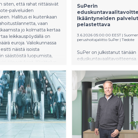
iten, että rahat riittäisivät
SuPerin
sote-palveluiden
eduskuntavaalitavoitte
een. Hallitus ei kuitenkaan
Ikääntyneiden palvelu
ahoitustilannetta, vaan
pelastettava
ikkaamista jo kolmatta kertaa
3.6.2026 05:00:00 EEST
|
Suomen 
ertaa leikkauspöydällä on
perushoitajaliitto SuPer
|
Tiedote
ärä euroja. Valiokunnassa
esitti näistä isoista
SuPer on julkistanut tänään
ain säästöistä luopumista,
eduskuntavaalitavoitteensa.
isi äänestykset. Käsittelyn
Iäkkäiden ympärivuorokauti
i oppositio esitti esitetyn
hoidon vähimmäishenkilöstö
ain hylkäämistä.
on palautettava viipymättä t
eduskunnan aiemmin säätäm
mukaisesti, SuPerin
puheenjohtaja Päivi Inberg va