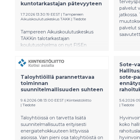
terveyspa
kuntotarkastajan pätevyyteen
palvelut 
1.7.2026 13:30:19 EEST
|
Tampereen
jatkossa.
Aikuiskoulutuskeskus TAKK
|
Tiedote
muutokset 
palvelut s
Tampereen Aikuiskoulutuskeskus
saavutett
TAKKin talotarkastajan
koulutusohjelma on nyt FISEn
hyväksymä Asuntokaupan
kuntotarkastajan (AKK) -
Sote-va
pätevyyskoulutus. Kuntotarkastajille
Hallitu
ei ole Suomessa lakisääteisiä
Taloyhtiöillä parannettavaa
sote-pa
pätevyysvaatimuksia, minkä vuoksi
toiminnan
ennäty
koulutuksen ja osaamisen
suunnitelmallisuuden suhteen
rahoitu
osoittamisen merkitys korostuu.
9.6.2026 08:13:00 EEST
|
Kiinteistöliitto
5.6.2026 0
|
Tiedote
|
Tiedote
Taloyhtiöissä on tarvetta lisätä
Hyvinvoin
suunnitelmallisuutta erityisesti
koko hall
energiatehokkuuteen liittyvissä
rahoitusla
asioissa. Vain pieni osa taloyhtiöistä on
hyvinvoin