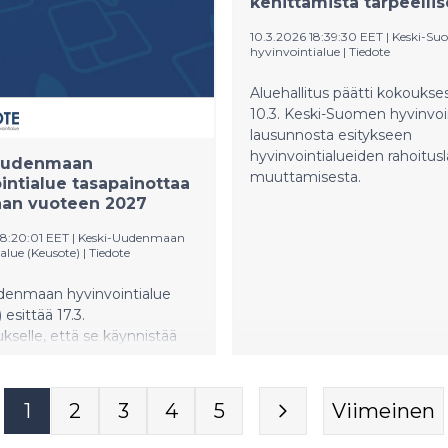
kehittämistä tarpeelli
tiin keskeisiä toiminta-
oilla voidaan vaikuttaa
10.3.2026 18:39:30 EET
|
Keski-Su
ästi asukkaiden
hyvinvointialue
|
Tiedote
iin.
Aluehallitus päätti kokoukse
10.3. Keski-Suomen hyvinvoi
lausunnosta esitykseen
hyvinvointialueiden rahoitusl
Uudenmaan
muuttamisesta.
intialue tasapainottaa
aan vuoteen 2027
08:20:01 EET
|
Keski-Uudenmaan
alue (Keusote)
|
Tiedote
denmaan hyvinvointialue
esittää 17.3.
ukselle, että se käynnistää
imintaneuvottelut osana
s- ja taloudellisuusohjelmaa.
uilla tavoitellaan säästöjä
1
2
3
4
5
Viimeinen
2026 ja 2027. Toimenpiteet
tämättömiä valtion