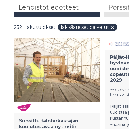
Lehdistötiedotteet
Pörssi
252
Hakutulokset
lakisääteiset palvelut
Päijät
hyvinvo
uudiste
sopeute
2029
22.6.2026 
hyvinvointi
Päijät‑H
uudistaa p
kustannu
Suosittu talotarkastajan
vuosina, j
koulutus avaa nyt reitin