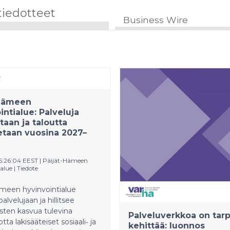
tiedotteet
Business Wire
-Hämeen
intialue: Palveluja
taan ja taloutta
taan vuosina 2027–
15:26:04 EEST
|
Päijät-Hämeen
alue
|
Tiedote
ämeen hyvinvointialue
alvelujaan ja hillitsee
sten kasvua tulevina
Palveluverkkoa on tar
otta lakisääteiset sosiaali‑ ja
kehittää: luonnos