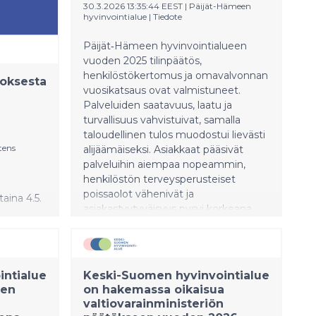
pääsivät kolmen kuukauden
30.3.2026 13:35:44 EEST
|
Päijät-Hämeen
määräajassa kaikki alle 23-vuotiaat
hyvinvointialue
|
Tiedote
hoitoa jonottaneet.
Päijät‑Hämeen hyvinvointialueen
vuoden 2025 tilinpäätös,
henkilöstökertomus ja omavalvonnan
toksesta
vuosikatsaus ovat valmistuneet.
Palveluiden saatavuus, laatu ja
turvallisuus vahvistuivat, samalla
taloudellinen tulos muodostui lievästi
tens
alijäämäiseksi. Asiakkaat pääsivät
palveluihin aiempaa nopeammin,
henkilöstön terveysperusteiset
poissaolot vähenivät ja
aina 4.5.
asiakastyytyväisyys pysyi korkeana.
23 ja
a kolmen
ntialue
Keski-Suomen hyvinvointialue
29
den
on hakemassa oikaisua
valtiovarainministeriön