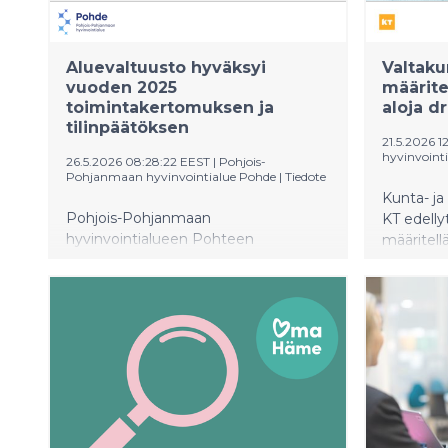
Aluevaltuusto hyväksyi
Valtakun
vuoden 2025
määritel
toimintakertomuksen ja
aloja d
tilinpäätöksen
21.5.2026 1
hyvinvoint
26.5.2026 08:28:22 EEST
|
Pohjois-
Pohjanmaan hyvinvointialue Pohde
|
Tiedote
Kunta- ja
Pohjois-Pohjanmaan
KT edellyt
hyvinvointialueen Pohteen
määritell
aluevaltuusto kokoontui 25.5.2026
mahdollise
puheenjohtaja Matti Sorosen johdolla.
tulisi mää
Aluevaltuusto hyväksyi
hyvinvointialueen
toimintakertomuksen ja
tilinpäätöksen vuodelta 2025.
Talouden tilanne jatkuu tiukkana
myös kuluvana ja seuraavina vuosina.