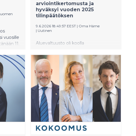
arviointikertomusta ja
hyväksyi vuoden 2025
-Suomen
tilinpäätöksen
9.6.2026 18:49:57 EEST
|
Oma Häme
nos
|
Uutinen
 vuosille
Aluevaltuusto oli koolla
tänään 11.
Hämeenlinnassa 9. kesäkuuta ennen
ntiin,
kesätaukoaan. Aluevaltuusto merkitsi
öille
kokouksessaan tiedoksi
tarkastuslautakunnan
een 2037
arviointikertomuksen vuodelta 2025.
avoimen
Sen mukaan vuosi 2025 oli Oma
stön
Hämeelle myönteisen kehityksen
yhmien
vuosi. Hyvinvointialue teki
eluverkon
ensimmäistä kertaa ylijäämäisen
tuloksen, kun tilikauden tulos oli 23,9
miljoonaa euroa ylijäämäinen.
Talouden paraneminen kertoo
onnistuneista sopeutustoimista,
toiminnan tehostamisesta sekä