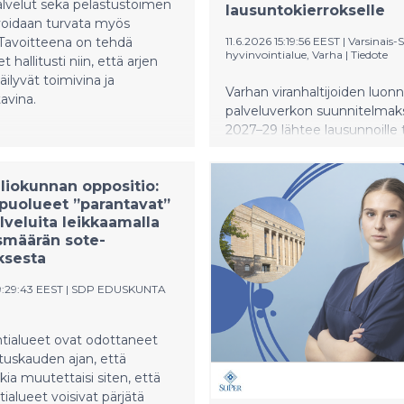
lvelut sekä pelastustoimen
lausuntokierrokselle
voidaan turvata myös
 Tavoitteena on tehdä
11.6.2026 15:19:56 EEST
|
Varsinais
hyvinvointialue, Varha
|
Tiedote
hallitusti niin, että arjen
äilyvät toimivina ja
Varhan viranhaltijoiden luon
avina.
palveluverkon suunnitelmaksi
2027–29 lähtee lausunnoille 
kesäkuuta. Samaan aikaan ku
sote-järjestöille ja yritysjärjest
liokunnan oppositio:
lausuttavaksi lähtee luonnos
spuolueet ”parantavat”
palveluverkon visiosta vuot
lveluita leikkaamalla
saakka. Varha haluaa avata 
smäärän sote-
keskustelun toimintaympäri
ksesta
muuttuessa ja kuulla sidosr
näkemyksiä. Päätöksiä palv
9:29:43 EEST
|
SDP EDUSKUNTA
uudistamisesta ei ole tehty.
Luonnokset etenevät
päätöksentekoon syksyllä.
tialueet ovat odottaneet
ituskauden ajan, että
kia muutettaisi siten, että
tialueet voisivat pärjätä