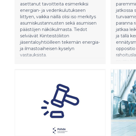
asettanut tavoitteita esimerkiksi
paremmin s
energian- ja vedenkulutukseen
jatkossa 
liittyen, vaikka näillä olisi iso merkitys
turvaamis
asumiskustannusten sekä asumisen
paranna r
päästöjen näkökulmasta. Tiedot
jatkaa le
selviävät Kiinteistöliiton
ja tällä k
jäsentaloyhtiöilleen tekemän energia-
ennätysmä
ja ilmastoaiheisen kyselyn
oppositio 
vastauksista.
rahoitusl
mutta häv
päätteeks
rahoitusl