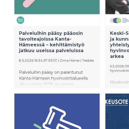
Palveluihin pääsy pääosin
Keski-S
tavoiteajoissa Kanta-
ja kunn
Hämeessä – kehittämistyö
yhteist
jatkuu useissa palveluissa
hyvinvo
arkea
8.5.2026 16:34:37 EEST
|
Oma Häme
|
Tiedote
5.5.2026 0
hyvinvointi
Palveluihin pääsy on parantunut
Kanta-Hämeen hyvinvointialueella
Hyvinvoin
alkuvuonna 2026, ja useissa
edistämis
palveluissa on saavutettu
neuvottel
lakisääteiset tavoiteajat. Erityisesti
huhtikuu
erikoissairaanhoidossa ja suun
hyvinvoint
terveydenhuollossa kehitys on ollut
Neuvottel
selvästi myönteistä.
hyvinvoin
Perusterveydenhuollossa hoitoon
edistämis
pääsy toteutuu kokonaisuutena