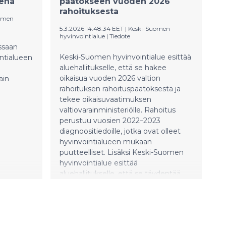
sena
päätökseen vuoden 2026
rahoituksesta
omen
5.3.2026 14:48:34 EET
|
Keski-Suomen
hyvinvointialue
|
Tiedote
ssaan
Keski-Suomen hyvinvointialue esittää
ntialueen
aluehallitukselle, että se hakee
oikaisua vuoden 2026 valtion
ain
rahoituksen rahoituspäätöksestä ja
tekee oikaisuvaatimuksen
valtiovarainministeriölle. Rahoitus
perustuu vuosien 2022–2023
diagnoositiedoille, jotka ovat olleet
hyvinvointialueen mukaan
puutteelliset. Lisäksi Keski-Suomen
hyvinvointialue esittää
aluehallitukselle, että se täydentää
Hämeenlinnan hallinto-oikeudelle
tekemäänsä valitusta
valtiovarainministeriön päätöksestä,
joka koskee oikaisuvaatimusta