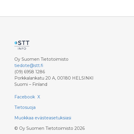
loppuun mennessä ei pidetä
edellyttä
realistisena. Hyvinvointialue hakee
ja taloud
lisäaikaa alijäämien kattamiseen.
Oy Suomen Tietotoimisto
tiedote@stt.fi
(09) 6958 1286
Porkkalankatu 20 A, 00180 HELSINKI
Suomi – Finland
Facebook
X
Tietosuoja
Muokkaa evästeasetuksiasi
©
Oy Suomen Tietotoimisto
2026