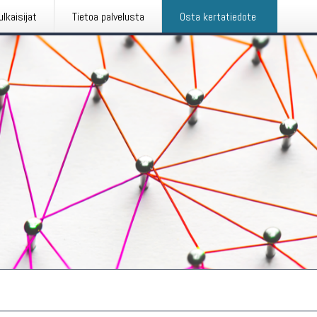
ulkaisijat
Tietoa palvelusta
Osta kertatiedote