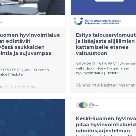
uomen hyvinvointialue
Esitys talousarviomuu
at edistävät
ja lisäajasta alijäämien
yössä asukkaiden
kattamiselle etenee
intia ja sujuvampaa
valtuustoon
4.5.2026 13:48:03 EEST
|
Österbot
välfärdsområde – Pohjanmaan
9:07:59 EEST
|
Keski-Suomen
hyvinvointialue
|
Tiedote
alue
|
Tiedote
Aluehallitus käsitteli maanant
nin ja terveyden
hyvinvointialueen talouden
en lakisääteiset vuosittaiset
tasapainotusta vastaamaan
ut toteutettiin maalis–
valtionrahoitusta. Vuosina 20
ssa Keski-Suomen
2024 kertyneiden alijäämien
ialueen ja kuntien välillä.
kattamiseen halutaan hake
Keski-Suomen hyvinvoi
uissa keskityttiin
vuoden lisäaikaa vuoden 20
pitää hyvinvointialuei
nin ja terveyden
loppuun saakka.
rahoitusjärjestelmän
en yhteistyöhön ja