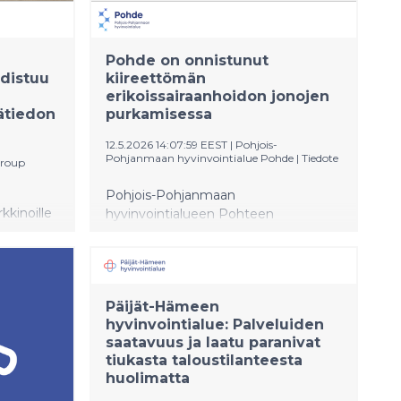
Pohde on onnistunut
distuu
kiireettömän
erikoissairaanhoidon jonojen
jätiedon
purkamisessa
12.5.2026 14:07:59 EEST
|
Pohjois-
Pohjanmaan hyvinvointialue Pohde
|
Tiedote
Group
Pohjois-Pohjanmaan
kinoille
hyvinvointialueen Pohteen
uuden,
aluehallitus kokoontui 12.5.2026
uun,
puheenjohtaja Mirja Vehkaperän
johdolla. Kiireetöntä hoitoa yli kuusi
lkeäksi
kuukautta odottavien jono on saatu
Päijät-Hämeen
purettua lähes täysin. Määräaikaan
hyvinvointialue: Palveluiden
huhtikuun loppuun mennessä hoitoa
saatavuus ja laatu paranivat
yli kuusi kuukautta odottaneita oli 46
tiukasta taloustilanteesta
eli 0,5 prosenttia jonottaneista.
huolimatta
Psykiatriseen erikoissairaanhoitoon