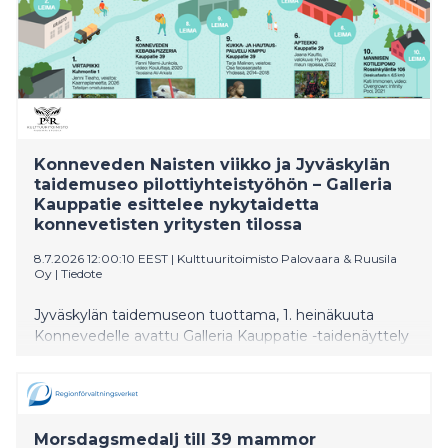
Konneveden Naisten viikko ja Jyväskylän
taidemuseo pilottiyhteistyöhön – Galleria
Kauppatie esittelee nykytaidetta
konnevetisten yritysten tilossa
8.7.2026 12:00:10 EEST
|
Kulttuuritoimisto Palovaara & Ruusila
Oy
|
Tiedote
Jyväskylän taidemuseon tuottama, 1. heinäkuuta
Konnevedelle avattu Galleria Kauppatie -taidenäyttely
esittelee teoksia Jyväskylän kaupungin
taidekokoelmista ja kutsuu kävijät tutustumaan
samanaikaisest nykytaiteeseen, Konneveden Naisten
viikkoon ja konnevetiseen kyläelämään. Näyttely on
Morsdagsmedalj till 39 mammor
toteutettu yhteistyössä Naisten viikon kanssa, jota