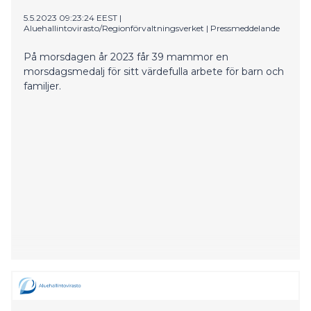
vietetään 18.–20.7.2026.
5.5.2023 09:23:24 EEST
|
Aluehallintovirasto/Regionförvaltningsverket
|
Pressmeddelande
På morsdagen år 2023 får 39 mammor en
morsdagsmedalj för sitt värdefulla arbete för barn och
familjer.