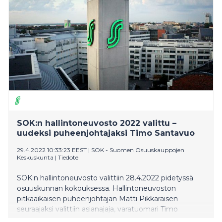
SOK:n hallintoneuvosto 2022 valittu –
uudeksi puheenjohtajaksi Timo Santavuo
29.4.2022 10:33:23 EEST
|
SOK - Suomen Osuuskauppojen
Keskuskunta
|
Tiedote
SOK:n hallintoneuvosto valittiin 28.4.2022 pidetyssä
osuuskunnan kokouksessa. Hallintoneuvoston
pitkäaikaisen puheenjohtajan Matti Pikkaraisen
seuraajaksi valittiin asianajaja, varatuomari Timo
Santavuo.