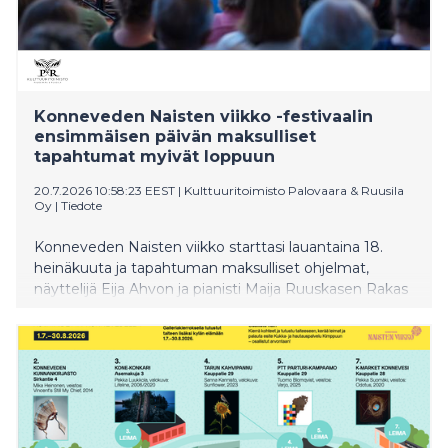
Konneveden Naisten viikko -festivaalin
ensimmäisen päivän maksulliset
tapahtumat myivät loppuun
20.7.2026 10:58:23 EEST
|
Kulttuuritoimisto Palovaara & Ruusila
Oy
|
Tiedote
Konneveden Naisten viikko starttasi lauantaina 18.
heinäkuuta ja tapahtuman maksulliset ohjelmat,
näyttelijä Eija Ahvon ja pianisti Maija Ruuskasen Rakas
Eeva Kilpi -esitys Konneveden kirkossa ja Michelin-
kokki Kim Mikkolan loihtimat Myrsky lautasella
Shakespearen tapaan -kattaukset Väentalolla myivät
ääriään myöten täyteen. Festivaali jatkuu tänään
maanantaina päättyen trumpetisti Verneri Pohjolan ja
lyömäsoitintaiteilija Mika Kallion klo 18.00 alkavaan
Fallen Trees -konserttiin Konnevesisalissa.