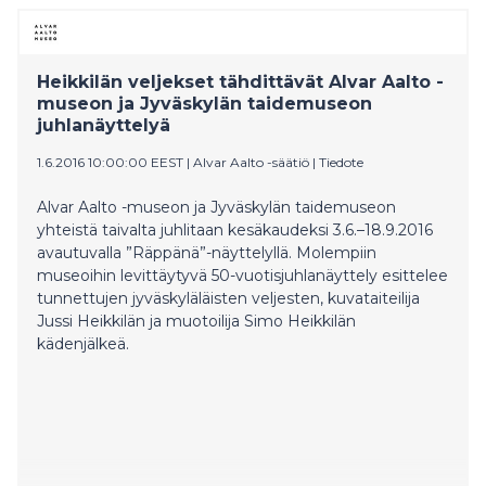
Heikkilän veljekset tähdittävät Alvar Aalto -
museon ja Jyväskylän taidemuseon
juhlanäyttelyä
1.6.2016 10:00:00 EEST
|
Alvar Aalto -säätiö
|
Tiedote
Alvar Aalto -museon ja Jyväskylän taidemuseon
yhteistä taivalta juhlitaan kesäkaudeksi 3.6.–18.9.2016
avautuvalla ”Räppänä”-näyttelyllä. Molempiin
museoihin levittäytyvä 50-vuotisjuhlanäyttely esittelee
tunnettujen jyväskyläläisten veljesten, kuvataiteilija
Jussi Heikkilän ja muotoilija Simo Heikkilän
kädenjälkeä.