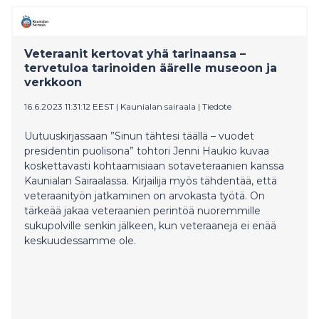
Tampereen Tuomiokirkkopuistoon, kirkon
pohjoispuolelle.
Veteraanit kertovat yhä tarinaansa –
tervetuloa tarinoiden äärelle museoon ja
verkkoon
16.6.2023 11:31:12 EEST
|
Kaunialan sairaala
|
Tiedote
Uutuuskirjassaan ”Sinun tähtesi täällä – vuodet
presidentin puolisona” tohtori Jenni Haukio kuvaa
koskettavasti kohtaamisiaan sotaveteraanien kanssa
Kaunialan Sairaalassa. Kirjailija myös tähdentää, että
veteraanityön jatkaminen on arvokasta työtä. On
tärkeää jakaa veteraanien perintöä nuoremmille
sukupolville senkin jälkeen, kun veteraaneja ei enää
keskuudessamme ole.