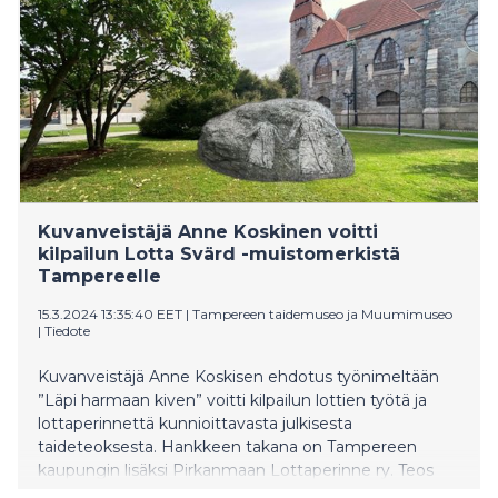
Kuvanveistäjä Anne Koskinen voitti
kilpailun Lotta Svärd -muistomerkistä
Tampereelle
15.3.2024 13:35:40 EET
|
Tampereen taidemuseo ja Muumimuseo
|
Tiedote
Kuvanveistäjä Anne Koskisen ehdotus työnimeltään
”Läpi harmaan kiven” voitti kilpailun lottien työtä ja
lottaperinnettä kunnioittavasta julkisesta
taideteoksesta. Hankkeen takana on Tampereen
kaupungin lisäksi Pirkanmaan Lottaperinne ry. Teos
valmistuu vuoden 2025 keväällä, ja se pystytetään