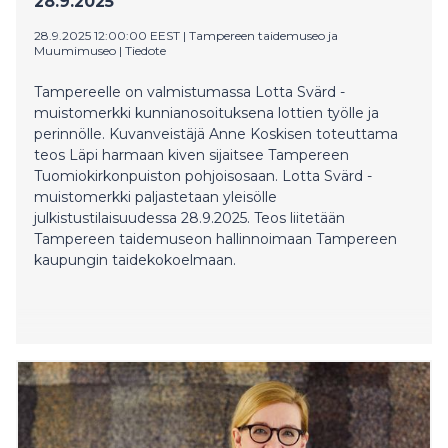
28.9.2025
28.9.2025 12:00:00 EEST
|
Tampereen taidemuseo ja
Muumimuseo
|
Tiedote
Tampereelle on valmistumassa Lotta Svärd -
muistomerkki kunnianosoituksena lottien työlle ja
perinnölle. Kuvanveistäjä Anne Koskisen toteuttama
teos Läpi harmaan kiven sijaitsee Tampereen
Tuomiokirkonpuiston pohjoisosaan. Lotta Svärd -
muistomerkki paljastetaan yleisölle
julkistustilaisuudessa 28.9.2025. Teos liitetään
Tampereen taidemuseon hallinnoimaan Tampereen
kaupungin taidekokoelmaan.