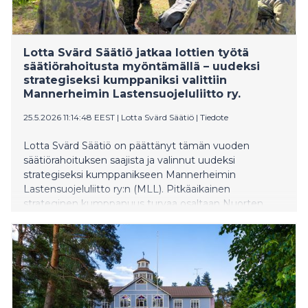
Lotta Svärd Säätiö jatkaa lottien työtä
säätiörahoitusta myöntämällä – uudeksi
strategiseksi kumppaniksi valittiin
Mannerheimin Lastensuojeluliitto ry.
25.5.2026 11:14:48 EEST
|
Lotta Svärd Säätiö
|
Tiedote
Lotta Svärd Säätiö on päättänyt tämän vuoden
säätiörahoituksen saajista ja valinnut uudeksi
strategiseksi kumppanikseen Mannerheimin
Lastensuojeluliitto ry:n (MLL). Pitkäaikainen
strateginen kumppanuus turvaa osaltaan Nuorten
tukilinjan toiminnan jatkumisen.