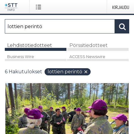
KIRJAUDU
Lehdistötiedotteet
Pörssitiedotteet
Business Wire
ACCESS Newswire
6
Hakutulokset
lottien perintö