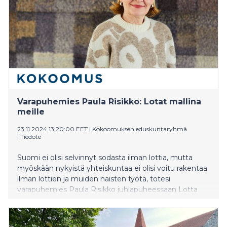
Varapuhemies Paula Risikko: Lotat mallina
meille
23.11.2024 13:20:00 EET
|
Kokoomuksen eduskuntaryhmä
|
Tiedote
Suomi ei olisi selvinnyt sodasta ilman lottia, mutta
myöskään nykyistä yhteiskuntaa ei olisi voitu rakentaa
ilman lottien ja muiden naisten työtä, totesi
varapuhemies Paula Risikko juhlapuheessaan Lotta
Svärd -järjestön lakkauttamisen 80-
vuotismuistotilaisuudessa 23.11.2024 Helsingissä.
Tilaisuuden järjesti Suomen Lottaperinneliitto.