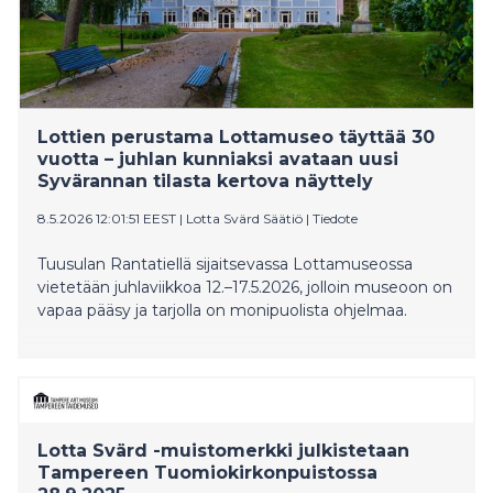
Lottien perustama Lottamuseo täyttää 30
vuotta – juhlan kunniaksi avataan uusi
Syvärannan tilasta kertova näyttely
8.5.2026 12:01:51 EEST
|
Lotta Svärd Säätiö
|
Tiedote
Tuusulan Rantatiellä sijaitsevassa Lottamuseossa
vietetään juhlaviikkoa 12.–17.5.2026, jolloin museoon on
vapaa pääsy ja tarjolla on monipuolista ohjelmaa.
Lotta Svärd -muistomerkki julkistetaan
Tampereen Tuomiokirkonpuistossa