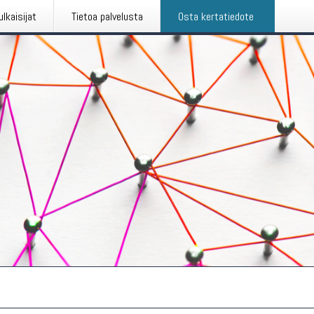
ulkaisijat
Tietoa palvelusta
Osta kertatiedote