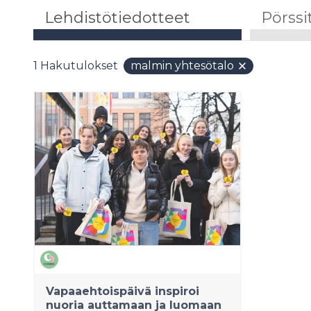
Lehdistötiedotteet
Pörssi
1
Hakutulokset
malmin yhtesötalo
Vapaaehtoispäivä inspiroi
nuoria auttamaan ja luomaan