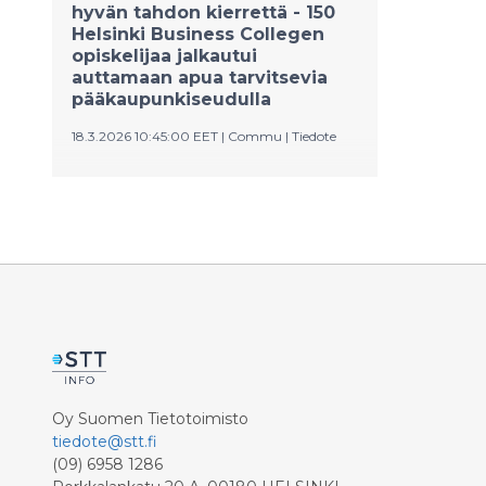
hyvän tahdon kierrettä - 150
Helsinki Business Collegen
opiskelijaa jalkautui
auttamaan apua tarvitsevia
pääkaupunkiseudulla
18.3.2026 10:45:00 EET
|
Commu
|
Tiedote
Helsinki Business College ja
auttamisen sovellus Commu
järjestivät keskiviikkona 11.3.
poikkeuksellinen vapaaehtoispäivän,
kun 150 kansainvälisen seminaarin
opiskelijaa osallistui
vapaaehtoistoimintaan eri puolilla
pääkaupunkiseutua. Monille päivä oli
heidän elämänsä ensimmäinen
kokemus vapaaehtoistyöstä, vieläpä
vieraassa maassa.
Oy Suomen Tietotoimisto
tiedote@stt.fi
(09) 6958 1286