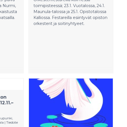
ra Nurmi,
toimipisteessä; 23.1. Vuotalossa, 24.1.
kaistusta
Maunula-talossa ja 25.1. Opistotalossa
tsailla.
Kalliossa. Festareilla esiintyvät opiston
orkesterit ja soitinyhtyeet.
ton
2.11.–
aupunki,
ala
|
Tiedote