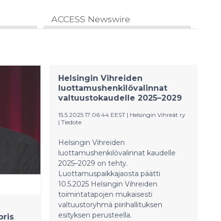
ACCESS Newswire
Helsingin Vihreiden
luottamushenkilövalinnat
valtuustokaudelle 2025–2029
15.5.2025 17:06:44 EEST
|
Helsingin Vihreät ry
|
Tiedote
Helsingin Vihreiden
luottamushenkilövalinnat kaudelle
2025–2029 on tehty.
Luottamuspaikkajaosta päätti
10.5.2025 Helsingin Vihreiden
toimintatapojen mukaisesti
valtuustoryhmä piirihallituksen
esityksen perusteella.
pris