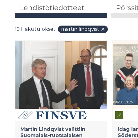
Lehdistötiedotteet
Pörssi
19
Hakutulokset
martin lindqvist
Martin Lindqvist valittiin
Idag la
Suomalais-ruotsalaisen
Söders