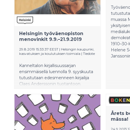
Työväenop
tutustut
muassa M
yksityisen
medialukut
Helsingin työväenopiston
demokrati
menovinkit 9.9.–21.9.2019
1910–30-lu
29.8.2019 15:33:37 EEST
|
Helsingin kaupunki,
Helene Sc
kasvatuksen ja koulutuksen toimiala
|
Tiedote
Janssonii
Kanneltalon kirjallisuussarjan
ensimmäisellä luennolla 9. syyskuuta
tutustutaan edesmenneen kirjailija
Claes Anderssonin tuotantoon.
Årets b
mässa!
24.9.2013 1