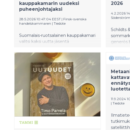
kauppakamarin uudeksi
2026
puheenjohtajaksi
4.2.2026 14
Söderström
28.5.2026 10:47:04 EEST
|
Finsk-svenska
handelskammaren
|
Tiedote
Schildts
Suomalais-ruotsalainen kauppakamari
sommarka
valitsi kaksi uutta jäsentä
generös b
hallitukseensa Ruotsin
från en s
suurlähetystössä Helsingissä 26.
utspelar si
toukokuuta pidetyssä
tankeväc
vuosikokouksessa. Kauppakamarin
feelgood o
Metaani
uudeksi puheenjohtajaksi valittiin
kattava
teräsyhtiö SSAB:n entinen
ennätys
toimitusjohtaja Martin Lindqvist, joka
luotett
toimii nykyisin Swiss Steel Holdingin
hallituksen puheenjohtajana ja
11.9.2024 1
hallituksen jäsenenä useissa yhtiöissä
|
Tiedote
kuten Skanska, SCA ja Indutrade.
Hallituksen uudeksi jäseneksi valittiin
Ilmatiete
Karin Johansson, joka toimii Ruotsin
tutkimuk
elinkeinoelämän organisaation
satelliitt