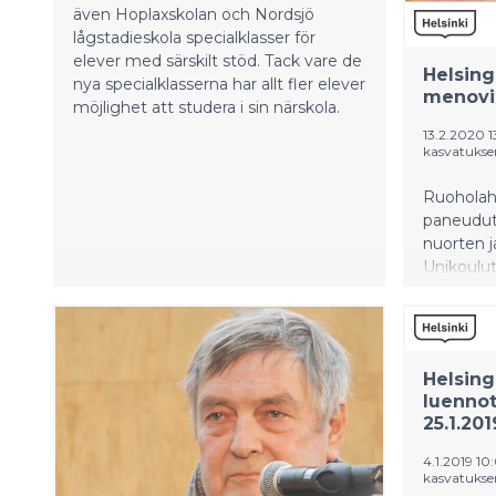
även Hoplaxskolan och Nordsjö
lågstadieskola specialklasser för
elever med särskilt stöd. Tack vare de
Helsing
nya specialklasserna har allt fler elever
menovin
möjlighet att studera i sin närskola.
13.2.2020 1
kasvatukse
Ruoholah
paneudut
nuorten j
Unikoulut
Melkein k
unettomuu
niiden ho
Helsing
luennot
25.1.201
4.1.2019 10
kasvatukse