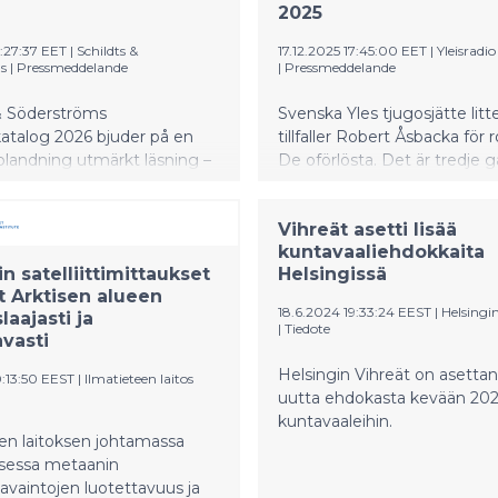
2025
:27:37 EET
|
Schildts &
17.12.2025 17:45:00 EET
|
Yleisradi
s
|
Pressmeddelande
|
Pressmeddelande
 & Söderströms
Svenska Yles tjugosjätte litte
talog 2026 bjuder på en
tillfaller Robert Åsbacka fö
landning utmärkt läsning –
De oförlösta. Det är tredje
prillans ny deckarserie som
Åsbacka vinner priset.
g i Helsingfors, till
Vihreät asetti lisää
kande essäer, värmande
kuntavaaliehdokkaita
ch lekfull barnlitteratur.
n satelliittimittaukset
Helsingissä
t Arktisen alueen
18.6.2024 19:33:24 EEST
|
Helsingin
laajasti ja
|
Tiedote
avasti
Helsingin Vihreät on asettan
0:13:50 EEST
|
Ilmatieteen laitos
uutta ehdokasta kevään 20
kuntavaaleihin.
en laitoksen johtamassa
sessa metaanin
ihavaintojen luotettavuus ja