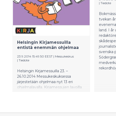
|
Tiedote
Bokmässan
tvekan åre
eveneman
land. I år
redaktörer
skådespel
Helsingin Kirjamessuilla
journalist
entistä enemmän ohjelmaa
svenska 
23.9.2014 15:49:50 EEST
|
Messukeskus
Södergran
|
Tiedote
medverka
rekordhö
Helsingin Kirjamessuilla 23. –
26.10.2014 Messukeskuksessa
järjestetään ohjelmaa nyt 13 eri
ohjelmalavalla. Kirjamessujen lavoilla
on 740 ohjelmaa ja yli 1100 esiintyjää -
kirjailijoita, tiedemiehiä, taiteilijoita,
poliitikkoja ja vaikuttajia. Kotimaisten
kirjailijoiden lisäksi messuille tulee 63
kansainvälistä kirjailijavierasta