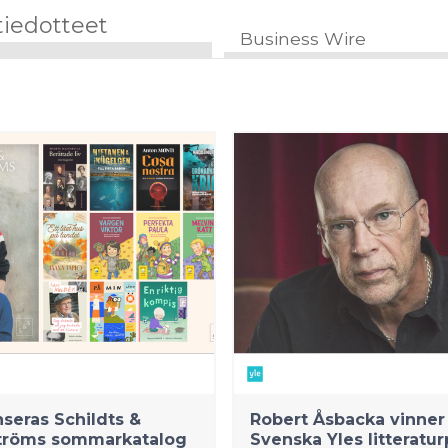
tiedotteet
Business Wire
nseras Schildts &
Robert Åsbacka vinner
tröms sommarkatalog
Svenska Yles litteratur