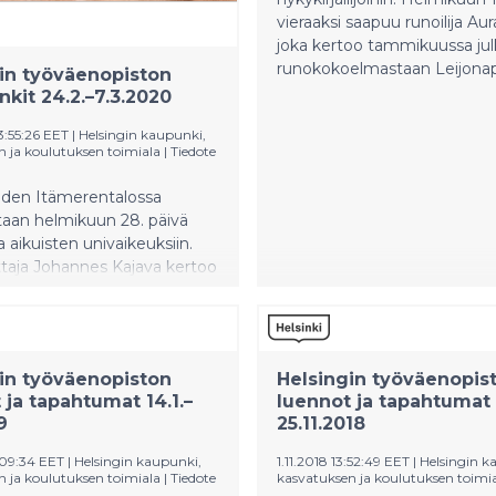
vieraaksi saapuu runoilija Au
joka kertoo tammikuussa jul
runokokoelmastaan Leijonapa
in työväenopiston
kit 24.2.–7.3.2020
3:55:26 EET
|
Helsingin kaupunki,
n ja koulutuksen toimiala
|
Tiedote
den Itämerentalossa
aan helmikuun 28. päivä
a aikuisten univaikeuksiin.
taja Johannes Kajava kertoo
aikki unesta -luennolla
desta ja unihäiriöistä sekä
idosta.
in työväenopiston
Helsingin työväenopis
 ja tapahtumat 14.1.–
luennot ja tapahtumat 1
9
25.11.2018
:09:34 EET
|
Helsingin kaupunki,
1.11.2018 13:52:49 EET
|
Helsingin k
n ja koulutuksen toimiala
|
Tiedote
kasvatuksen ja koulutuksen toimi