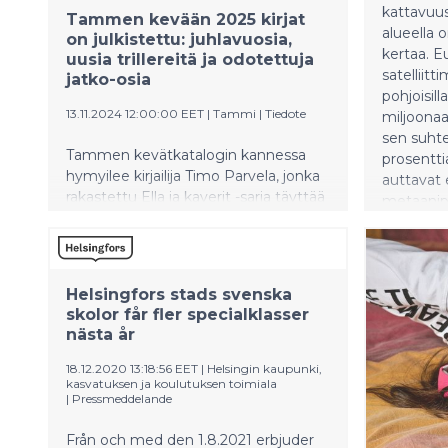
Svenskt Näringslivin
kattavuus 
Tammen kevään 2025 kirjat
varatoimitusjohtajana sekä
alueella 
on julkistettu: juhlavuosia,
elinkeinopolitiikan ja
kertaa. E
uusia trillereitä ja odotettuja
vaikuttamistoiminnan johtajana.
satelliit
jatko-osia
pohjoisill
13.11.2024 12:00:00 EET
|
Tammi
|
Tiedote
miljoonaa
sen suhtee
Tammen kevätkatalogin kannessa
prosentti
hymyilee kirjailija Timo Parvela, jonka
auttavat 
rakastettu Ella ja kaverit -sarja täyttää
metaanip
vuonna 2025 peräti 30 vuotta. Anna
avaruudes
Harjun esikoisteos Jäljet on
koukuttavan Taro Auramo -
trillerisarjan avaus. Kuluvan vuoden
Helsingfors stads svenska
suurmenestys, Mélissa Da Costan
skolor får fler specialklasser
Kaikki taivaan sini saa odotettua
nästa år
jatkoa. Topi Borg kertoo, millaista on
elää autistina kauniissa mutta
18.12.2020 13:18:56 EET
|
Helsingin kaupunki,
kasvatuksen ja koulutuksen toimiala
epätäydellisessä maailmassa.
|
Pressmeddelande
Från och med den 1.8.2021 erbjuder