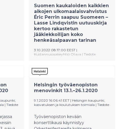
Suomen kaukaloiden kaikkien
aikojen ulkomaalaisvahvistus
Éric Perrin saapuu Suomeen –
Lasse Lindqvistin uutuuskirja
kertoo rakastetun
jääkiekkoilijan koko
henkeäsalpaavan tarinan
3.10.2022 08:17:00 EEST
|
Kustannusosakeyhtiö Otava
|
Tiedote
Sisukas kanadanranskalainen Éric
Perrin nousi Lavalin ulkojäiltä Stanley
Cup -voittajaksi ja suomalaisen
liigakiekon legendaksi. Perrin saapuu
ton
Helsingin työväenopiston
2020
Suomeen lokakuun lopussa ja on
menovinkit 13.1.–26.1.2020
median haastateltavissa
 kaupunki,
9.1.2020 16:06:41 EET
|
Helsingin kaupunki,
elämäkertakirjansa tiimoilta.
ala
|
Tiedote
kasvatuksen ja koulutuksen toimiala
|
Tiedote
arjassa
Työväenopiston kevään
eisiin
konserttikausi käynnistyy
13. päivä
Orkesterifestareilla kolmessa