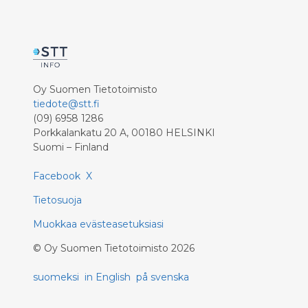
yhdestätoista eri maasta. Teemamaa
Italia on vahvasti mukana 23
kirjailijavieraalla.
Oy Suomen Tietotoimisto
tiedote@stt.fi
(09) 6958 1286
Porkkalankatu 20 A, 00180 HELSINKI
Suomi – Finland
Facebook
X
Tietosuoja
Muokkaa evästeasetuksiasi
©
Oy Suomen Tietotoimisto
2026
suomeksi
in English
på svenska