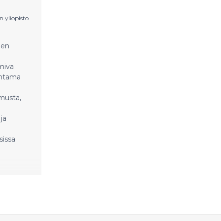
saavat erityishuomiota ja
Runosunnuntai nostaa runouden
n yliopisto
osuutta ohjelmassa. Tänä vuonna
ohjelmaa lavoilla on enemmän kuin
een
koskaan aikaisemmin.
miva
ohtama
musta,
ja
sissa
ettiin mm.
profiileja
jä korkean
in