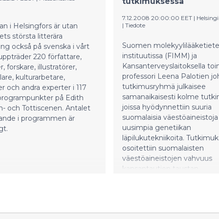
tutkimuksessa
7.12.2008 20:00:00 EET
|
Helsingi
 i Helsingfors är utan
|
Tiedote
ts största litterära
Suomen molekyylilääketiet
g också på svenska i vårt
instituutissa (FIMM) ja
 uppträder 220 författare,
Kansanterveyslaitoksella toi
, forskare, illustratörer,
professori Leena Palotien j
are, kulturarbetare,
tutkimusryhmä julkaisee
er och andra experter i 117
samanaikaisesti kolme tutki
programpunkter på Edith
joissa hyödynnettiin suuria
- och Tottiscenen. Antalet
suomalaisia väestöaineistoja 
nde i programmen är
uusimpia genetiikan
gt.
läpilukutekniikoita. Tutkimuk
osoitettiin suomalaisten
väestöaineistojen vahvuus
kansantautien taustan
selvittämisessä; niissä selvit
seerumin rasva-arvojen geeni
ja tunnistettiin uusia geene
kolesterolin ja sydäntautirisk