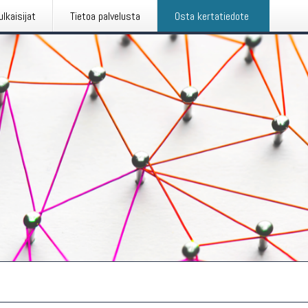
ulkaisijat
Tietoa palvelusta
Osta kertatiedote