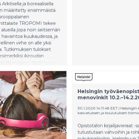
Arktisella ja boreaalisella
on määritetty ensimmäistä
urooppalainen
timittalaite TROPOMI tekee
a alueilla jopa noin seitsemän
 havaintoa kuukaudessa, ja
llinen virhe on alle yksi
a. Tutkimuksen tulokset
esimerkiksi ikiroudan
äästöjen tunnistamisessa
ta käsin.
Helsingin työväenopis
menovinkit 10.2.–14.2.
30.1.2020 14:11:48 EET
|
Helsingin
kasvatuksen ja koulutuksen toimi
Opistotalon kirjailijavieraat -s
tutustutaan vahvoihin ja rohk
nykykirjailijoihin. Helmikuun 