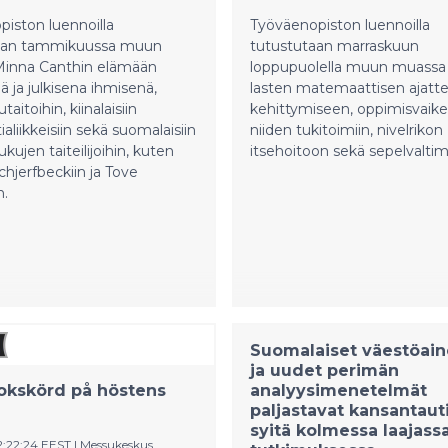
iston luennoilla
Työväenopiston luennoilla
aan tammikuussa muun
tutustutaan marraskuun
inna Canthin elämään
loppupuolella muun muassa
ä ja julkisena ihmisenä,
lasten matemaattisen ajatte
aitoihin, kiinalaisiin
kehittymiseen, oppimisvaikeu
aliikkeisiin sekä suomalaisiin
niiden tukitoimiin, nivelrikon
kujen taiteilijoihin, kuten
itsehoitoon sekä sepelvaltim
hjerfbeckiin ja Tove
n.
Suomalaiset väestöain
ja uudet perimän
okskörd på höstens
analyysimenetelmät
paljastavat kansantaut
syitä kolmessa laajass
2:22:24 EEST
|
Messukeskus