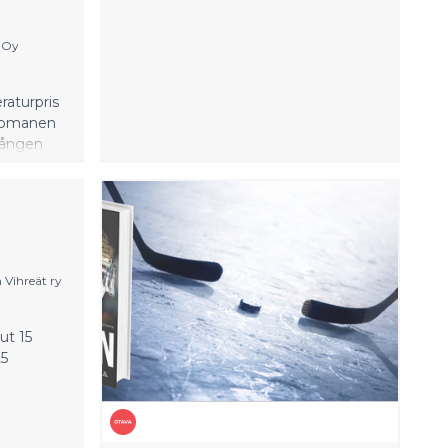
o Oy
raturpris
r romanen
 gången
 Vihreät ry
ut 15
25