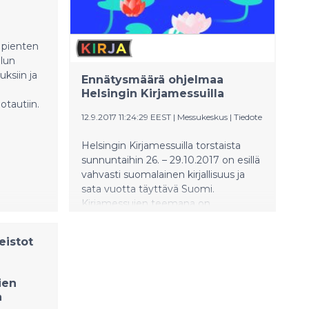
 pienten
lun
ksiin ja
Ennätysmäärä ohjelmaa
Helsingin Kirjamessuilla
otautiin.
12.9.2017 11:24:29 EEST
|
Messukeskus
|
Tiedote
Helsingin Kirjamessuilla torstaista
sunnuntaihin 26. – 29.10.2017 on esillä
vahvasti suomalainen kirjallisuus ja
sata vuotta täyttävä Suomi.
Kirjamessujen teemana on
suomalainen kirjallisuus ja kulttuuri.
Käännösmaailmassa voi tutustua
eistot
suomalaisten kirjailijoiden
käännettyihin teoksiin ja perehtyä
suomalaisen kirjallisuuden vientiin.
ien
Uutena kokonaisuutena messuilla on
a
hyvinvointikirjat. Esikoisteokset