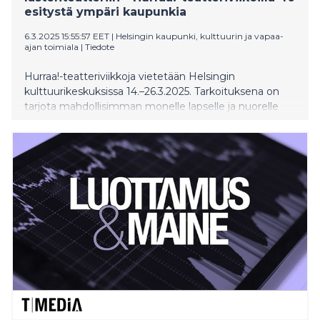
esitystä ympäri kaupunkia
6.3.2025 15:55:57 EET
|
Helsingin kaupunki, kulttuurin ja vapaa-
ajan toimiala
|
Tiedote
Hurraa!-teatteriviikkoja vietetään Helsingin
kulttuurikeskuksissa 14.–26.3.2025. Tarkoituksena on
tarjota mahdollisimman monelle lapselle ja nuorelle
tilaisuus nähdä juuri heille suunnattua elävää teatteria.