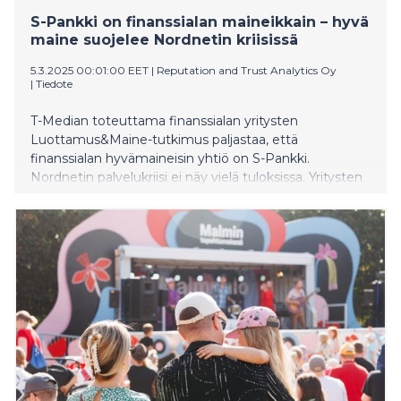
S-Pankki on finanssialan maineikkain – hyvä
maine suojelee Nordnetin kriisissä
5.3.2025 00:01:00 EET
|
Reputation and Trust Analytics Oy
|
Tiedote
T-Median toteuttama finanssialan yritysten
Luottamus&Maine-tutkimus paljastaa, että
finanssialan hyvämaineisin yhtiö on S-Pankki.
Nordnetin palvelukriisi ei näy vielä tuloksissa. Yritysten
maine vaikuttaa vahvasti suomalaisten käytökseen,
kuten luottamukseen, alan yrityksiä kohtaan.