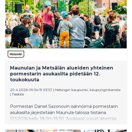
Maunulan ja Metsälän alueiden yhteinen
pormestarin asukasilta pidetään 12.
toukokuuta
20.4.2026 09:54:19 EEST
|
Helsingin kaupunki, kaupunginkanslia
|
Tiedote
Pormestari Daniel Sazonovin isännöimä pormestarin
asukasilta järjestetään Maunula-talossa tiistaina
12.5.2026 kello 18.00–19.30. Asukkaat voivat lähettää
kommentteja ja kysymyksiä jo ennakolta
KerroKantasi-kyselyn kautta.