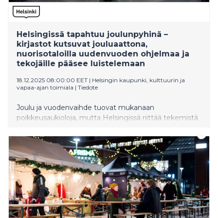
Helsingissä tapahtuu joulunpyhinä –
kirjastot kutsuvat jouluaattona,
nuorisotaloilla uudenvuoden ohjelmaa ja
tekojäille pääsee luistelemaan
18.12.2025 08:00:00 EET
|
Helsingin kaupunki, kulttuurin ja
vapaa-ajan toimiala
|
Tiedote
Joulu ja vuodenvaihde tuovat mukanaan
poikkeusaukioloja, mutta Helsingissä riittää tekemistä
myös pyhien aikaan. Jouluaattona kolme kirjastoa
toivottaa kaupunkilaiset tervetulleiksi, nuorisotaloissa
järjestetään toimintaa ja tekojäillä pääsee luistelemaan
lähes kaikkina päivinä. Kulttuurikeskuksissa nautitaan
koko perheen elokuvista sekä Lux Helsingin
valotaiteesta.