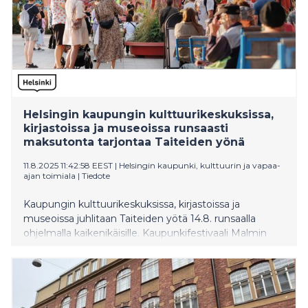
Helsingin kaupungin kulttuurikeskuksissa,
kirjastoissa ja museoissa runsaasti
maksutonta tarjontaa Taiteiden yönä
11.8.2025 11:42:58 EEST
|
Helsingin kaupunki, kulttuurin ja vapaa-
ajan toimiala
|
Tiedote
Kaupungin kulttuurikeskuksissa, kirjastoissa ja
museoissa juhlitaan Taiteiden yötä 14.8. runsaalla
ohjelmalla kaikenikäisille. Kaupunkifestivaali Malmin
tapahtumakesässä esiintyvät Vilma Jää ja Josén
Pimeä Puoli. Espan lavalle nousevat saamelaisesta
kulttuuriperinteestä ammentava kokoonpano
Ánnámáret sekä harmonikkataiteilija Kimmo
Pohjonen. Uudistetun Duunarimuseon avajaisia