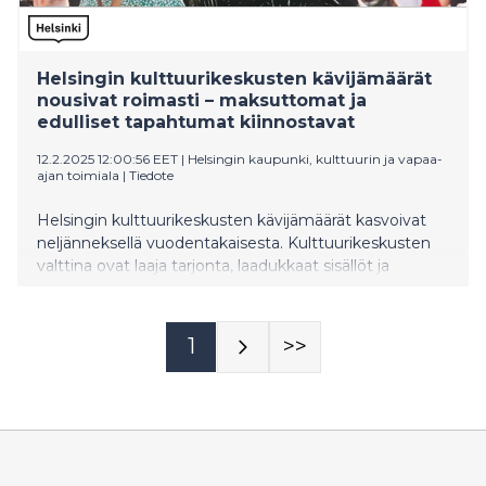
Helsingin kulttuurikeskusten kävijämäärät
nousivat roimasti – maksuttomat ja
edulliset tapahtumat kiinnostavat
12.2.2025 12:00:56 EET
|
Helsingin kaupunki, kulttuurin ja vapaa-
ajan toimiala
|
Tiedote
Helsingin kulttuurikeskusten kävijämäärät kasvoivat
neljänneksellä vuodentakaisesta. Kulttuurikeskusten
valttina ovat laaja tarjonta, laadukkaat sisällöt ja
huokeat hinnat.
1
>>