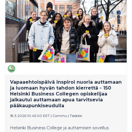
Vapaaehtoispäivä inspiroi nuoria auttamaan
ja luomaan hyvän tahdon kierrettä - 150
Helsinki Business Collegen opiskelijaa
jalkautui auttamaan apua tarvitsevia
pääkaupunkiseudulla
18.3.2026 10:45:00 EET
|
Commu
|
Tiedote
Helsinki Business College ja auttamisen sovellus