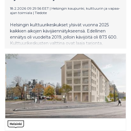
18.2.2026 09:29:56 EET
|
Helsingin kaupunki, kulttuurin ja vapaa-
ajan toimiala
|
Tiedote
Helsingin kulttuurikeskukset ylsivät vuonna 2025
kaikkien aikojen kävijäennätykseensä. Edellinen
ennätys oli vuodelta 2019, jolloin kävijöitä oli 873 600.
Kulttuurikeskusten valttina ovat laaja tarjonta,
laadukkaat sisällöt ja edulliset lipunhinnat.