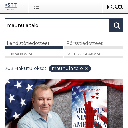
KIRJAUDU
Lehdistötiedotteet
Pörssitiedotteet
Business Wire
ACCESS Newswire
203
Hakutulokset
maunula talo