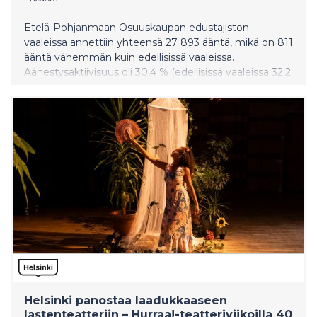
Etelä-Pohjanmaan Osuuskaupan edustajiston
vaaleissa annettiin yhteensä 27 893 ääntä, mikä on 811
ääntä vähemmän kuin edellisissä vaaleissa.
Äänestysaktiivisuus oli 30,4 % (edellisissä vaaleissa 32,2
%). Äänistä 49 % annettiin sähköisesti. Edustajistoon
valittiin 50 jäsentä, joista 22 oli uusia.
Helsinki panostaa laadukkaaseen
lastenteatteriin – Hurraa!-teatteriviikoilla 40