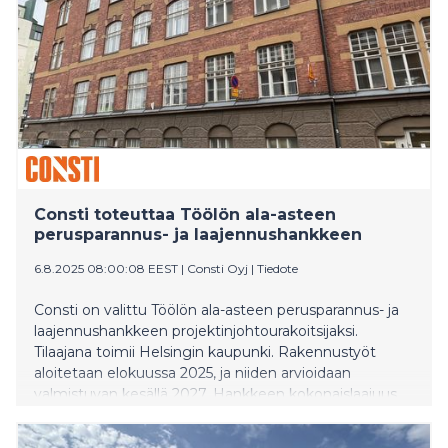
juhlitaan Alppilassa. Uimastadionilla otetaan varaslähtö
Taiteiden yöhön jo keskiviikkona 13.8., kun
maauimalassa järjestetään perinteinen Jerobeam
Salakyttä Teamin pellehyppyshow. Koko tarjontaan voi
tutustua verkkosivuilla: tapahtumat.hel.fi
Consti toteuttaa Töölön ala-asteen
perusparannus- ja laajennushankkeen
6.8.2025 08:00:08 EEST
|
Consti Oyj
|
Tiedote
Consti on valittu Töölön ala-asteen perusparannus- ja
laajennushankkeen projektinjohtourakoitsijaksi.
Tilaajana toimii Helsingin kaupunki. Rakennustyöt
aloitetaan elokuussa 2025, ja niiden arvioidaan
valmistuvan kesällä 2027. Hankkeen kokonaislaajuus
on 5191 brm².