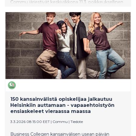
Commu järjestivät keskiviikkona 11.3. poikkeuksellinen
vapaaehtoispäivän, kun 150 kansainvälisen seminaarin
opiskelijaa osallistui vapaaehtoistoimintaan eri puolilla
pääkaupunkiseutua. Monille päivä oli heidän elämänsä
ensimmäinen kokemus vapaaehtoistyöstä, vieläpä
vieraassa maassa.
150 kansainvälistä opiskelijaa jalkautuu
Helsinkiin auttamaan - vapaaehtoistyön
ensiaskeleet vieraassa maassa
3.3.2026 08:15:00 EET
|
Commu
|
Tiedote
Business Collegen kansainvälisen usean päivän