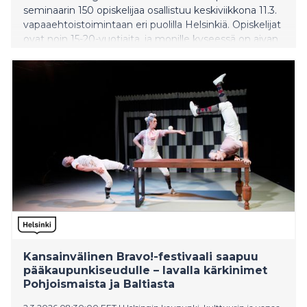
seminaarin 150 opiskelijaa osallistuu keskiviikkona 11.3.
vapaaehtoistoimintaan eri puolilla Helsinkiä. Opiskelijat
ovat noin 15-20-vuotiaita, ja monille kyseessä on aivan
ensimmäinen kokemus auttamisesta ja
vapaaehtoistyöstä, vieläpä vieraassa maassa. Päivän
aikana opiskelijat jalkautuvat yli 20 eri kohteeseen
auttamaan esimerkiksi pakkaus-, järjestely- ja
lajittelutehtävissä, ruokajakelussa, lipaskeräyksissä sekä
muissa talkootehtävissä.
Kansainvälinen Bravo!-festivaali saapuu
pääkaupunkiseudulle – lavalla kärkinimet
Pohjoismaista ja Baltiasta