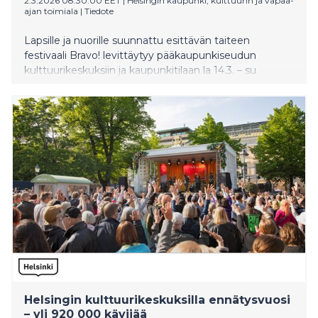
2.3.2026 08:30:00 EET
|
Helsingin kaupunki, kulttuurin ja vapaa-
ajan toimiala
|
Tiedote
Lapsille ja nuorille suunnattu esittävän taiteen
festivaali Bravo! levittäytyy pääkaupunkiseudun
kulttuurikeskuksiin ja kaupunkitilaan la 14.3. – su
22.3.2026. Tämän vuoden festivaali juhlistaa
pohjoismaista ja baltialaista taidetta. Ohjelmistossa on
kymmenen teosta Suomesta, Ruotsista, Norjasta,
Tanskasta, Islannista, Liettuasta ja Virosta.
Helsingin kulttuurikeskuksilla ennätysvuosi
– yli 920 000 kävijää