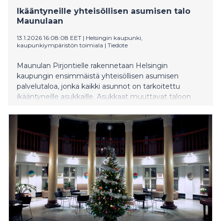
Ikääntyneille yhteisöllisen asumisen talo
Maunulaan
13.1.2026 16:08:08 EET
|
Helsingin kaupunki,
kaupunkiympäristön toimiala
|
Tiedote
Maunulan Pirjontielle rakennetaan Helsingin
kaupungin ensimmäistä yhteisöllisen asumisen
palvelutaloa, jonka kaikki asunnot on tarkoitettu
ikääntyneille asukkaille. Asukkaat muuttavat taloon
alkuvuodesta 2028.