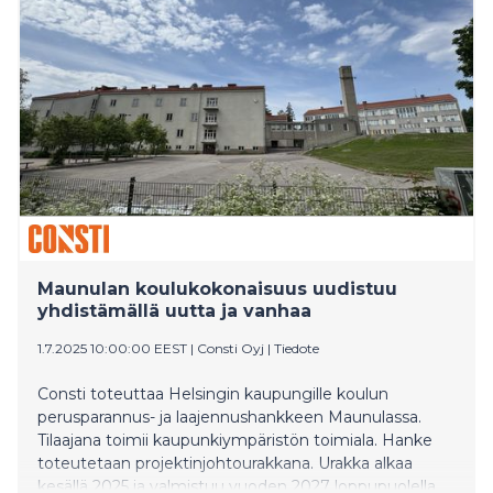
Maunulan koulukokonaisuus uudistuu
yhdistämällä uutta ja vanhaa
1.7.2025 10:00:00 EEST
|
Consti Oyj
|
Tiedote
Consti toteuttaa Helsingin kaupungille koulun
perusparannus- ja laajennushankkeen Maunulassa.
Tilaajana toimii kaupunkiympäristön toimiala. Hanke
toteutetaan projektinjohtourakkana. Urakka alkaa
kesällä 2025 ja valmistuu vuoden 2027 loppupuolella.