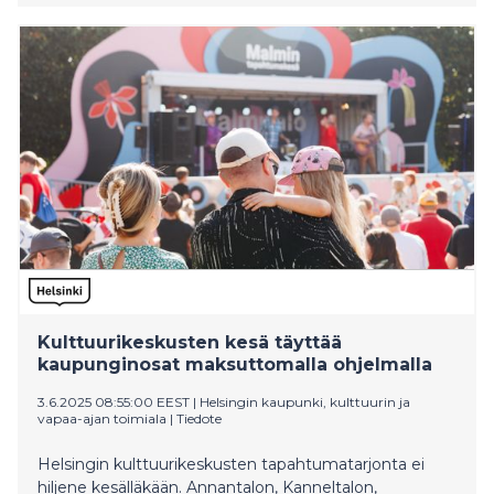
Urakan arvo on noin 30 miljoonaa euroa.
Kulttuurikeskusten kesä täyttää
kaupunginosat maksuttomalla ohjelmalla
3.6.2025 08:55:00 EEST
|
Helsingin kaupunki, kulttuurin ja
vapaa-ajan toimiala
|
Tiedote
Helsingin kulttuurikeskusten tapahtumatarjonta ei
hiljene kesälläkään. Annantalon, Kanneltalon,