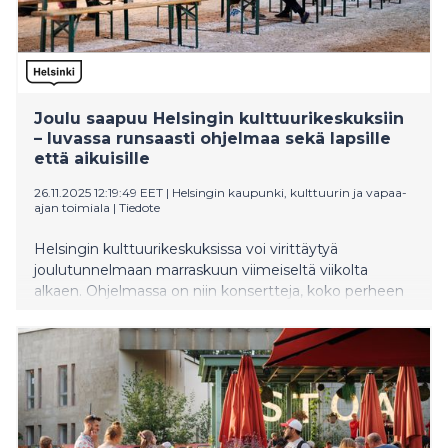
Joulu saapuu Helsingin kulttuurikeskuksiin
– luvassa runsaasti ohjelmaa sekä lapsille
että aikuisille
26.11.2025 12:19:49 EET
|
Helsingin kaupunki, kulttuurin ja vapaa-
ajan toimiala
|
Tiedote
Helsingin kulttuurikeskuksissa voi virittäytyä
joulutunnelmaan marraskuun viimeiseltä viikolta
alkaen. Ohjelmassa on niin konsertteja, koko perheen
tapahtumapäiviä, työpajoja kuin jouluelokuviakin.