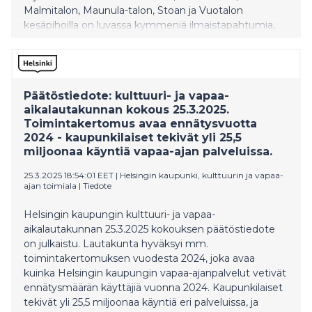
Malmitalon, Maunula-talon, Stoan ja Vuotalon
kesäpihoilla on luvassa kymmeniä ilmaistapahtumia,
kuten konsertteja, koko perheen ohjelmaa ja
kaupunkitansseja. Keikkalavoille nousevat kesä-
elokuussa muun muassa Anssi Kela, Vilma Jää, Ville
Leinonen & Valumo ja Mutaveijarit.
Päätöstiedote: kulttuuri- ja vapaa-
aikalautakunnan kokous 25.3.2025.
Toimintakertomus avaa ennätysvuotta
2024 - kaupunkilaiset tekivät yli 25,5
miljoonaa käyntiä vapaa-ajan palveluissa.
25.3.2025 18:54:01 EET
|
Helsingin kaupunki, kulttuurin ja vapaa-
ajan toimiala
|
Tiedote
Helsingin kaupungin kulttuuri- ja vapaa-
aikalautakunnan 25.3.2025 kokouksen päätöstiedote
on julkaistu. Lautakunta hyväksyi mm.
toimintakertomuksen vuodesta 2024, joka avaa
kuinka Helsingin kaupungin vapaa-ajanpalvelut vetivät
ennätysmäärän käyttäjiä vuonna 2024. Kaupunkilaiset
tekivät yli 25,5 miljoonaa käyntiä eri palveluissa, ja