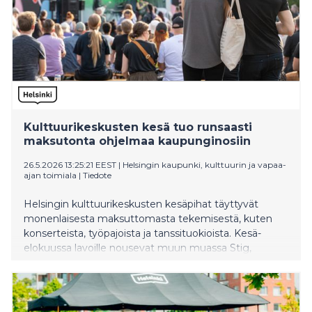
Kulttuurikeskusten kesä tuo runsaasti
maksutonta ohjelmaa kaupunginosiin
26.5.2026 13:25:21 EEST
|
Helsingin kaupunki, kulttuurin ja vapaa-
ajan toimiala
|
Tiedote
Helsingin kulttuurikeskusten kesäpihat täyttyvät
monenlaisesta maksuttomasta tekemisestä, kuten
konserteista, työpajoista ja tanssituokioista. Kesä-
elokuussa lavoille nousevat muun muassa Stig,
Nyrkkitappelu, Hassan Maikal ja Aarne Alligaattori.