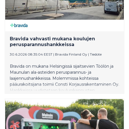
Bravida vahvasti mukana koulujen
perusparannushankkeissa
30.6.2026 08:35:04 EEST
|
Bravida Finland Oy
|
Tiedote
Bravida on mukana Helsingissä sijaitsevien Töölön ja
Maunulan ala-asteiden perusparannus- ja
laajennushankkeissa. Molemmissa kohteissa
pääurakoitsijana toimii Consti Korjausrakentaminen Oy.
Hankkeissa uudistetaan koulurakennusten
talotekniikkaa ja tiloja vastaamaan nykypäivän
vaatimuksia. Bravida vastaa molemmissa hankkeissa
LV-urakasta sekä Töölössä lisäksi myös sähköurakasta.