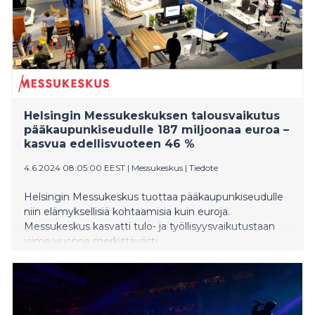
Helsingin Messukeskuksen talousvaikutus
pääkaupunkiseudulle 187 miljoonaa euroa –
kasvua edellisvuoteen 46 %
4.6.2024 08:05:00 EEST
|
Messukeskus
|
Tiedote
Helsingin Messukeskus tuottaa pääkaupunkiseudulle
niin elämyksellisiä kohtaamisia kuin euroja.
Messukeskus kasvatti tulo- ja työllisyysvaikutustaan
viime vuonna merkittävästi.