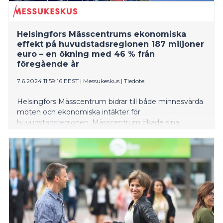
Helsingfors Mässcentrums ekonomiska
effekt på huvudstadsregionen 187 miljoner
euro – en ökning med 46 % från
föregående år
7.6.2024 11:59:16 EEST
|
Messukeskus
|
Tiedote
Helsingfors Mässcentrum bidrar till både minnesvärda
möten och ekonomiska intäkter för
huvudstadsregionen. Mässcentrum ökade sina
inkomst- och sysselsättningseffekter avsevärt förra
året.