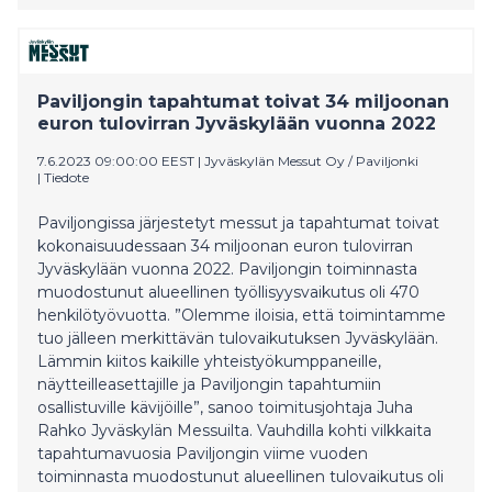
pääkaupunkiseudulle 128 miljoonan euron tulovirran ja
messutoiminnan työllisyysvaikutus oli 1740
henkilötyövuotta.
Paviljongin tapahtumat toivat 34 miljoonan
euron tulovirran Jyväskylään vuonna 2022
7.6.2023 09:00:00 EEST
|
Jyväskylän Messut Oy / Paviljonki
|
Tiedote
Paviljongissa järjestetyt messut ja tapahtumat toivat
kokonaisuudessaan 34 miljoonan euron tulovirran
Jyväskylään vuonna 2022. Paviljongin toiminnasta
muodostunut alueellinen työllisyysvaikutus oli 470
henkilötyövuotta. ”Olemme iloisia, että toimintamme
tuo jälleen merkittävän tulovaikutuksen Jyväskylään.
Lämmin kiitos kaikille yhteistyökumppaneille,
näytteilleasettajille ja Paviljongin tapahtumiin
osallistuville kävijöille”, sanoo toimitusjohtaja Juha
Rahko Jyväskylän Messuilta. Vauhdilla kohti vilkkaita
tapahtumavuosia Paviljongin viime vuoden
toiminnasta muodostunut alueellinen tulovaikutus oli