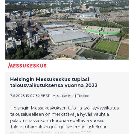
Helsingin Messukeskus tuplasi
talousvaikutuksensa vuonna 2022
7.6.2023 13:07:32 EEST
|
Messukeskus
|
Tiedote
Helsingin Messukeskuksen tulo- ja työllisyysvaikutus
talousalueelleen on merkittävä ja hyvää vauhtia
palautumassa kohti koronaa edeltäviä vuosia.
Taloustutkimuksen juuri julkaiseman laskelman
mukaan Messukeskus toi vuonna 2022