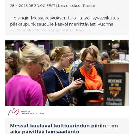
28.4.2025 08:30:00 EEST
|
Messukeskus
|
Tiedote
Helsingin Messukeskuksen tulo- ja työllisyysvaikutus
pääkaupunkiseudulle kasvoi merkittävästi vuonna
2024 ja oli 245 miljoonaa euroa. Kasvua
edellisvuodesta oli 31 prosenttia. Messukeskuksen
tavoitteena on kasvattaa tapahtumien tulo- ja
työllisyysvaikutus 400 miljoonaan euroon vuoteen
2026 mennessä.
Messut kuuluvat kulttuuriedun piiriin – on
aika päivittää lainsäädäntö