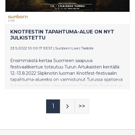
KNOTFESTIN TAPAHTUMA-ALUE ON NYT
JULKISTETTU
23.5.2022 10:00:17 EEST
|
Sunborn Live
|
Tiedote
Ensimmäistä kertaa Suomeen saapuva
festivaalikiertue toteutuu Turun Artukaisten kentällä
12.-13.8.2022 Slipknotin luoman Knotfest-festivaalin
tapahtuma-alueeksi on varmistunut Turussa sijaitseva
Artukaisten kenttä, joka sijaitsee Gatorade Centerin ja
Turun Messu- ja kongressikeskuksen välittömässä
läheisyydessä. Ensimmäistä kertaa festivaalikäytössä
oleva alue tarjoaa täydellisesti tapahtumalle
1
>>
soveltuvan ympäristön, joka mahdollistaa jopa 30 000
hengen yleisökapasiteetin. Noin 5km etäisyys Turun
ydinkeskustasta, rautatieasemalta ja satamasta
mahdollistaa hyvät liikenneyhteydet tapahtuma-