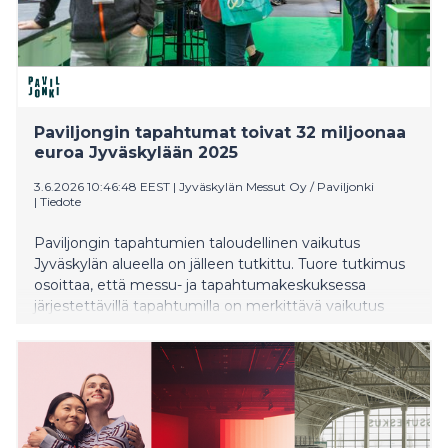
Paviljongin tapahtumat toivat 32 miljoonaa
euroa Jyväskylään 2025
3.6.2026 10:46:48 EEST
|
Jyväskylän Messut Oy / Paviljonki
|
Tiedote
Paviljongin tapahtumien taloudellinen vaikutus
Jyväskylän alueella on jälleen tutkittu. Tuore tutkimus
osoittaa, että messu- ja tapahtumakeskuksessa
järjestettävillä tapahtumilla on merkittävä vaikutus
alueen talouteen ja kokonaistyöllisyyteen.