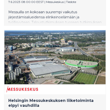
7.6.2023 08:00:00 EEST
|
Messukeskus
|
Tiedote
Messuilla on kokoaan suurempi vaikutus
järjestämisalueidensa elinkeinoelämään ja
työllisyyteen. Taloustutkimuksen tuoreen tutkimuksen
mukaan messut toivat järjestämispaikkakunnilleen 258
miljoonan euron tulovirran. Alan työllisyysvaikutus oli
3520 henkilötyövuotta.
Helsingin Messukeskuksen liiketoiminta
elpyi vauhdilla