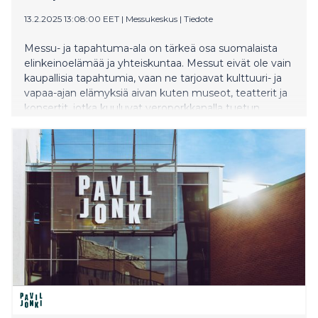
13.2.2025 13:08:00 EET
|
Messukeskus
|
Tiedote
Messu- ja tapahtuma-ala on tärkeä osa suomalaista
elinkeinoelämää ja yhteiskuntaa. Messut eivät ole vain
kaupallisia tapahtumia, vaan ne tarjoavat kulttuuri- ja
vapaa-ajan elämyksiä aivan kuten museot, teatterit ja
konsertit, jotka kuuluvat veroporkkanalla tuetun
kulttuuriedun piiriin. On epäoikeudenmukaista, ettei
messukäyntejä tällä hetkellä hyväksytä verovapaan
kulttuuriedun piiriin.