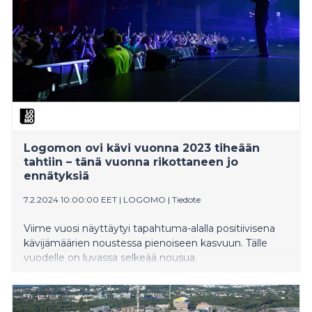
Logomon ovi kävi vuonna 2023 tiheään
tahtiin – tänä vuonna rikottaneen jo
ennätyksiä
7.2.2024 10:00:00 EET
|
LOGOMO
|
Tiedote
Viime vuosi näyttäytyi tapahtuma-alalla positiivisena
kävijämäärien noustessa pienoiseen kasvuun. Tälle
vuodelle on luvassa selkeää nousua.