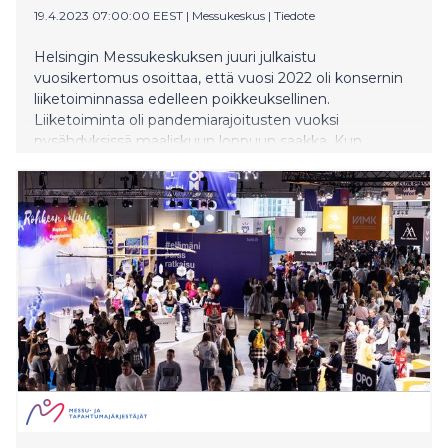
19.4.2023 07:00:00 EEST
|
Messukeskus
|
Tiedote
Helsingin Messukeskuksen juuri julkaistu
vuosikertomus osoittaa, että vuosi 2022 oli konsernin
liiketoiminnassa edelleen poikkeuksellinen.
Liiketoiminta oli pandemiarajoitusten vuoksi
pysähdyksissä maaliskuun loppuun saakka. Kun
tapahtumarajoitukset purettiin, toteutettavana oli
ennennäkemättömän tiivis messuohjelma
koronakaudelta siirtyneine tapahtumineen.