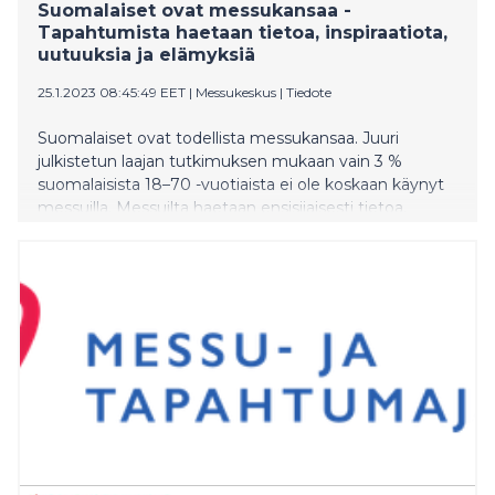
Suomalaiset ovat messukansaa -
Tapahtumista haetaan tietoa, inspiraatiota,
uutuuksia ja elämyksiä
25.1.2023 08:45:49 EET
|
Messukeskus
|
Tiedote
Suomalaiset ovat todellista messukansaa. Juuri
julkistetun laajan tutkimuksen mukaan vain 3 %
suomalaisista 18–70 -vuotiaista ei ole koskaan käynyt
messuilla. Messuilta haetaan ensisijaisesti tietoa,
inspiraatiota ja uutuuksia. Kävijät arvostavat sitä, että
messuilla voi tehdä ja kokeilla itse erilaisia asioita.
Monelle messuvierailu on tarjonnut mieleenpainuvia
elämyksiä ja uniikkeja kokemuksia.