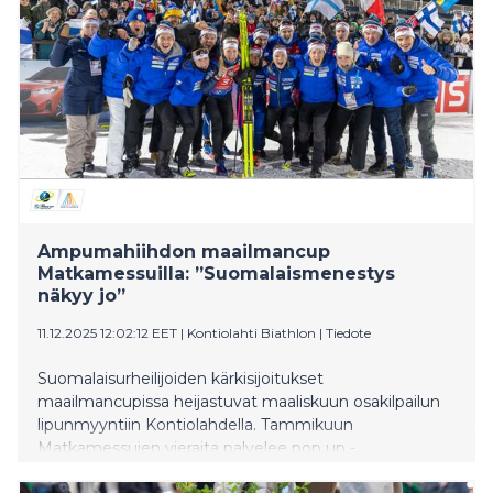
Ampumahiihdon maailmancup
Matkamessuilla: ”Suomalaismenestys
näkyy jo”
11.12.2025 12:02:12 EET
|
Kontiolahti Biathlon
|
Tiedote
Suomalaisurheilijoiden kärkisijoitukset
maailmancupissa heijastuvat maaliskuun osakilpailun
lipunmyyntiin Kontiolahdella. Tammikuun
Matkamessujen vieraita palvelee pop up -
lipunmyyntipiste.