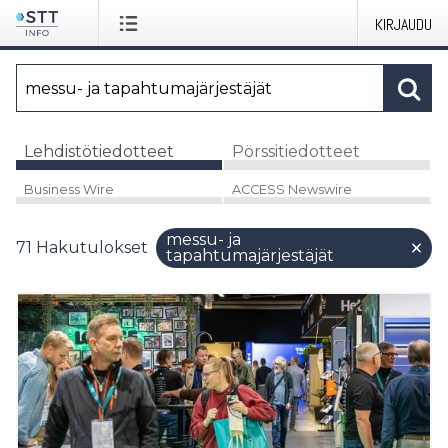
KIRJAUDU
Lehdistötiedotteet
Pörssitiedotteet
Business Wire
ACCESS Newswire
messu- ja
71
Hakutulokset
tapahtumajärjestäjät