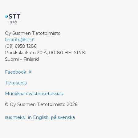
alueelle jalan, pyörällä sekä muilla kevyen liikenteen
vaihtoehdoilla. Turun seudun joukkoliikenteen Fölin
busseilla pääsee sujuvasti tapahtuma-alueen
läheisyyteen. Knotfestiä varten lisätään runsaasti
bussivuoroja sekä panostetaan laajasti
Oy Suomen Tietotoimisto
tapahtumaopastamiseen sekä esteettömyyteen.
tiedote@stt.fi
Omalla autolla liikkuvia palvelee tapahtuma-alueen
(09) 6958 1286
välittömässä läheisyydessä sijaitsee ennakkoon
Porkkalankatu 20 A, 00180 HELSINKI
myytävä parkkialue. ”A
Suomi – Finland
Facebook
X
Tietosuoja
Muokkaa evästeasetuksiasi
©
Oy Suomen Tietotoimisto
2026
suomeksi
in English
på svenska