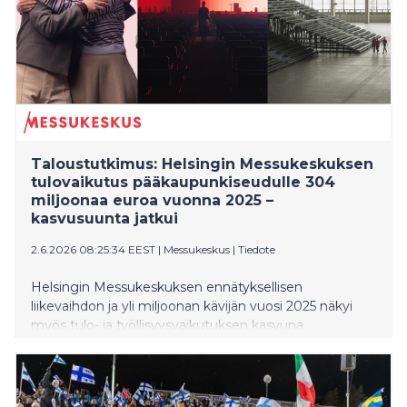
Taloustutkimus: Helsingin Messukeskuksen
tulovaikutus pääkaupunkiseudulle 304
miljoonaa euroa vuonna 2025 –
kasvusuunta jatkui
2.6.2026 08:25:34 EEST
|
Messukeskus
|
Tiedote
Helsingin Messukeskuksen ennätyksellisen
liikevaihdon ja yli miljoonan kävijän vuosi 2025 näkyi
myös tulo- ja työllisyysvaikutuksen kasvuna.
Taloustutkimuksen tekemän tutkimuksen mukaan
Messukeskuksen talousvaikutus pääkaupunkiseudulle
nousi 304 miljoonaan euroon ja työllisyysvaikutus 4140
henkilötyövuoteen.