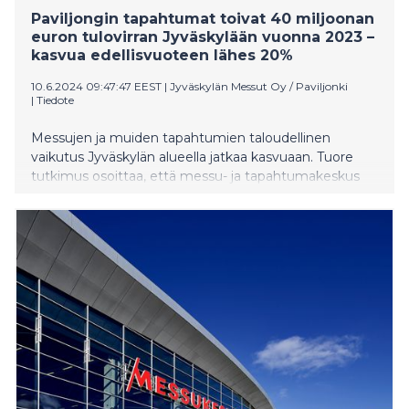
Paviljongin tapahtumat toivat 40 miljoonan
euron tulovirran Jyväskylään vuonna 2023 –
kasvua edellisvuoteen lähes 20%
10.6.2024 09:47:47 EEST
|
Jyväskylän Messut Oy / Paviljonki
|
Tiedote
Messujen ja muiden tapahtumien taloudellinen
vaikutus Jyväskylän alueella jatkaa kasvuaan. Tuore
tutkimus osoittaa, että messu- ja tapahtumakeskus
Paviljongissa järjestettävillä tapahtumilla on
merkittävä vaikutus alueen talouteen ja
kokonaistyöllisyyteen.