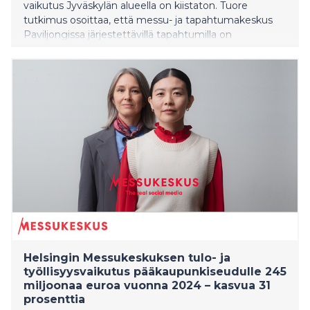
vaikutus Jyväskylän alueella on kiistaton. Tuore
tutkimus osoittaa, että messu- ja tapahtumakeskus
Paviljongissa järjestettävillä tapahtumilla on
merkittävä vaikutus alueen talouteen ja
kokonaistyöllisyyteen.
Helsingin Messukeskuksen tulo- ja
työllisyysvaikutus pääkaupunkiseudulle 245
miljoonaa euroa vuonna 2024 – kasvua 31
prosenttia