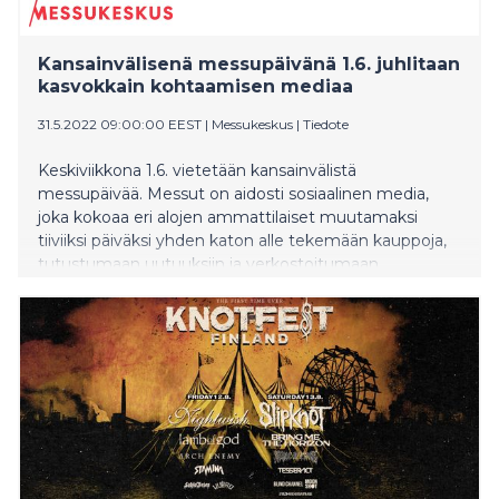
Kansainvälisenä messupäivänä 1.6. juhlitaan
kasvokkain kohtaamisen mediaa
31.5.2022 09:00:00 EEST
|
Messukeskus
|
Tiedote
Keskiviikkona 1.6. vietetään kansainvälistä
messupäivää. Messut on aidosti sosiaalinen media,
joka kokoaa eri alojen ammattilaiset muutamaksi
tiiviiksi päiväksi yhden katon alle tekemään kauppoja,
tutustumaan uutuuksiin ja verkostoitumaan
keskenään.