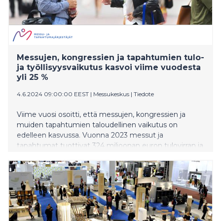
Messujen, kongressien ja tapahtumien tulo-
ja työllisyysvaikutus kasvoi viime vuodesta
yli 25 %
4.6.2024 09:00:00 EEST
|
Messukeskus
|
Tiedote
Viime vuosi osoitti, että messujen, kongressien ja
muiden tapahtumien taloudellinen vaikutus on
edelleen kasvussa. Vuonna 2023 messut ja
tapahtumat tuottivat 324 miljoonan euron tulovirran ja
kokonaistyöllisyysvaikutus oli 4 400 henkilötyövuotta.
Vuonna 2022 tapahtuma-ala osoitti elpymisen
merkkejä, kun tulovirta nousi 258 miljoonaan euroon ja
kokonaistyöllisyysvaikutus oli 3 520 henkilötyövuotta.