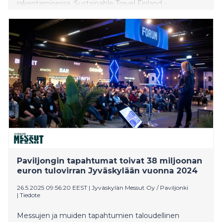
rakentamisessa. Sustainable Travel Finland -
merkki kertoo pitkäjänteisestä työstä kestävän
matkailun hyväksi. Kansainväliset matkailijat ja
tapahtumajärjestäjät tekevät yhä tietoisempia
valintoja, ja vastuullisuus on noussut ratkaisevaksi
kilpailutekijäksi.
Paviljongin tapahtumat toivat 38 miljoonan
euron tulovirran Jyväskylään vuonna 2024
26.5.2025 09:56:20 EEST
|
Jyväskylän Messut Oy / Paviljonki
|
Tiedote
Messujen ja muiden tapahtumien taloudellinen