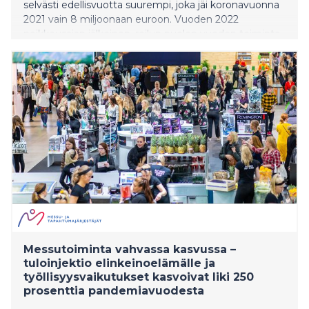
selvästi edellisvuotta suurempi, joka jäi koronavuonna
2021 vain 8 miljoonaan euroon. Vuoden 2022
poikkeusajan jälkeinen, reilun puolen vuoden toiminta-
aika kului kuitenkin messu- ja tapahtumatoiminnan
uudelleen käynnistämisessä, ja alueellinen tulovaikutus
jäi normaalia toimintavuotta pienemmäksi. Esimerkiksi
vuonna 2019 Paviljongin toiminnasta muodostuva
alueellinen talousvaikutus oli 47,2
Messutoiminta vahvassa kasvussa –
tuloinjektio elinkeinoelämälle ja
työllisyysvaikutukset kasvoivat liki 250
prosenttia pandemiavuodesta