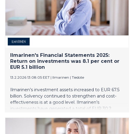
Ilmarinen's Financial Statements 2025:
Return on investments was 8.1 per cent or
EUR 5.1 billion
13.2.2026 13:08:05 EET
|
Ilmarinen
|
Tiedote
Ilmarinen’s investment assets increased to EUR 67.5
billion. Solvency continued to strengthen and cost-
effectiveness is at a good level. Ilmarinen’s
investments have generated a total of EUR 30.2
billion over a period of 10 years. Twenty per cent of the
investments are in Finland.