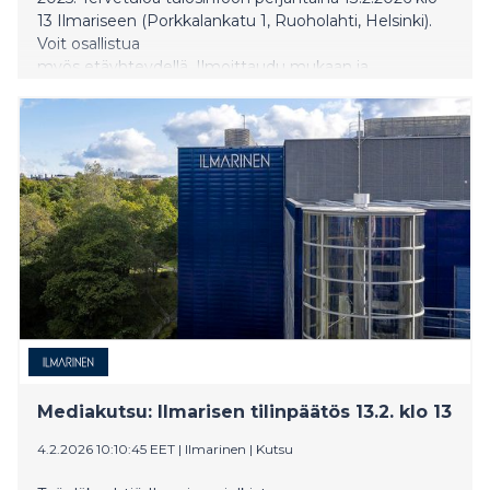
13 Ilmariseen (Porkkalankatu 1, Ruoholahti, Helsinki).
Voit osallistua
myös etäyhteydellä. Ilmoittaudu mukaan ja
tule kuulemaan ajankohtaisista
asioista sekä kysymään lisää.
​​Mediakutsu: Ilmarisen tilinpäätös 13.2. klo 13​
4.2.2026 10:10:45 EET
|
Ilmarinen
|
Kutsu