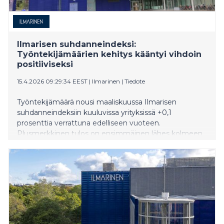
Ilmarisen suhdanneindeksi:
Työntekijämäärien kehitys kääntyi vihdoin
positiiviseksi
15.4.2026 09:29:34 EEST
|
Ilmarinen
|
Tiedote
Työntekijämäärä nousi maaliskuussa Ilmarisen
suhdanneindeksiin kuuluvissa yrityksissä +0,1
prosenttia verrattuna edelliseen vuoteen.
Plusmerkkinen tulos on ensimmäinen lähes kolmeen
vuoteen.