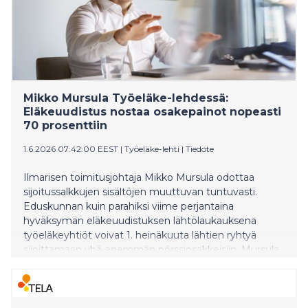
Mikko Mursula Työeläke-lehdessä:
Eläkeuudistus nostaa osakepainot nopeasti
70 prosenttiin
1.6.2026 07:42:00 EEST
|
Työeläke-lehti
|
Tiedote
Ilmarisen toimitusjohtaja Mikko Mursula odottaa
sijoitussalkkujen sisältöjen muuttuvan tuntuvasti.
Eduskunnan kuin parahiksi viime perjantaina
hyväksymän eläkeuudistuksen lähtölaukauksena
työeläkeyhtiöt voivat 1. heinäkuuta lähtien ryhtyä
sijoittamaan yhä enemmän pörssiosakkeisiin. Mursula
kertoo näkemyksiä sijoitusuudistuksen vaikutuksista
kesäkuun Työeläke-lehdessä.