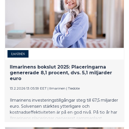
Ilmarinens bokslut 2025: Placeringarna
genererade 8,1 procent, dvs. 5,1 miljarder
euro
13.2.2026 13:05:59 EET
|
Ilmarinen
|
Tiedote
Ilmarinens investeringstillgångar steg till 67,5 miljarder
euro. Solvensen stärktes ytterligare och
kostnadseffektiviteten är på en god nivå. På tio år har
Ilmarinens placeringar genererat sammanlagt
30,2 miljarder euro. Av placeringarna är 20 procent