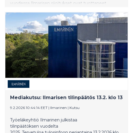
vuodessa Ilmarisen sijoitukset ovat tuottaneet
yhteensä 30,2 miljardia euroa. Sijoituksista 20
prosenttia on Suomessa.
​​Mediakutsu: Ilmarisen tilinpäätös 13.2. klo 13​
9.2.2026 10:44:14 EET
|
Ilmarinen
|
Kutsu
Työeläkeyhtiö Ilmarinen julkistaa
tilinpäätöksen vuodelta
2025. Tervetuloa tulosinfoon perjantaina 13.2.2026 klo