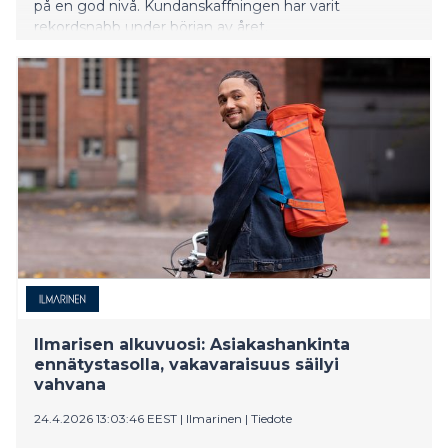
på en god nivå. Kundanskaffningen har varit
rekordsnabb under början av året.
Ilmarisen alkuvuosi: Asiakashankinta
ennätystasolla, vakavaraisuus säilyi
vahvana
24.4.2026 13:03:46 EEST
|
Ilmarinen
|
Tiedote