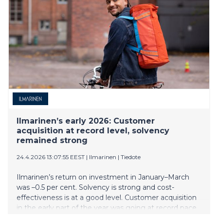
Ilmarinen’s early 2026: Customer
acquisition at record level, solvency
remained strong
24.4.2026 13:07:55 EEST
|
Ilmarinen
|
Tiedote
Ilmarinen’s return on investment in January–March
was –0.5 per cent. Solvency is strong and cost-
effectiveness is at a good level. Customer acquisition
in the early part of the year was going at record pace.