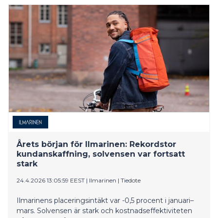
Årets början för Ilmarinen: Rekordstor
kundanskaffning, solvensen var fortsatt
stark
24.4.2026 13:05:59 EEST
|
Ilmarinen
|
Tiedote
Ilmarinens placeringsintäkt var -0,5 procent i januari–
mars. Solvensen är stark och kostnadseffektiviteten