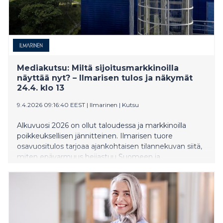
​​Mediakutsu: Miltä sijoitusmarkkinoilla
näyttää nyt? – Ilmarisen tulos ja näkymät
24.4. klo 13​
9.4.2026 09:16:40 EEST
|
Ilmarinen
|
Kutsu
Alkuvuosi 2026 on ollut taloudessa ja markkinoilla
poikkeuksellisen jännitteinen. Ilmarisen tuore
osavuositulos tarjoaa ajankohtaisen tilannekuvan siitä,
miten epävarmuus heijastuu Suomeen ja
eläkejärjestelmään.