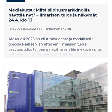
​​Mediakutsu: Miltä sijoitusmarkkinoilla
näyttää nyt? – Ilmarisen tulos ja näkymät
24.4. klo 13​
16.4.2026 10:30:02 EEST
|
Ilmarinen
|
Kutsu
Alkuvuosi 2026 on ollut taloudessa ja markkinoilla
poikkeuksellisen jännitteinen. Ilmarisen tuore
osavuositulos tarjoaa ajankohtaisen tilannekuvan siitä,
miten epävarmuus heijastuu Suomeen ja
eläkejärjestelmään.