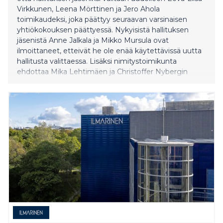
Virkkunen, Leena Mörttinen ja Jero Ahola
toimikaudeksi, joka päättyy seuraavan varsinaisen
yhtiökokouksen päättyessä. Nykyisistä hallituksen
jäsenistä Anne Jalkala ja Mikko Mursula ovat
ilmoittaneet, etteivät he ole enää käytettävissä uutta
hallitusta valittaessa. Lisäksi nimitystoimikunta
ehdottaa Mika Lehtimäen ja Christoffer Nybergin
valitsemista hallituksen uusiksi jäseniksi samaksi
toimikaudeksi. Mika Lehtimäki, kauppatieteiden
maisteri, diplomi-insinööri, Suomen kansalainen.
Lehtimäki on toiminut Boliden-konsernin
energiapäällikkönä vuodesta 2011 alkaen. Aiemmin
Lehtimäki on toiminut Outokumpu Oyj:ssä eri
tehtävissä vuosina 1997–2011. Lisäk