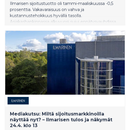
Ilmarisen sijoitustuotto oli tammi-maaliskuussa -0,5
prosenttia. Vakavaraisuus on vahva ja
kustannustehokkuus hyvällä tasolla.
Asiakashankinnassa alkuvuosi sujui ennätysvauhdissa.
​​Mediakutsu: Miltä sijoitusmarkkinoilla
näyttää nyt? – Ilmarisen tulos ja näkymät
24.4. klo 13​