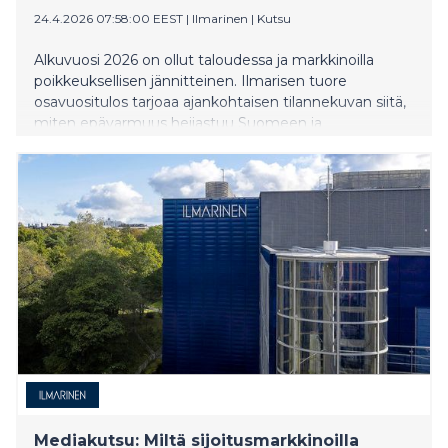
24.4.2026 07:58:00 EEST
|
Ilmarinen
|
Kutsu
Alkuvuosi 2026 on ollut taloudessa ja markkinoilla
poikkeuksellisen jännitteinen. Ilmarisen tuore
osavuositulos tarjoaa ajankohtaisen tilannekuvan siitä,
miten epävarmuus heijastuu Suomeen ja
eläkejärjestelmään.
​​Mediakutsu: Miltä sijoitusmarkkinoilla