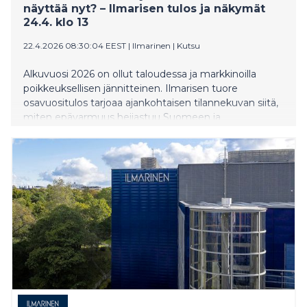
näyttää nyt? – Ilmarisen tulos ja näkymät
24.4. klo 13​
22.4.2026 08:30:04 EEST
|
Ilmarinen
|
Kutsu
Alkuvuosi 2026 on ollut taloudessa ja markkinoilla
poikkeuksellisen jännitteinen. Ilmarisen tuore
osavuositulos tarjoaa ajankohtaisen tilannekuvan siitä,
miten epävarmuus heijastuu Suomeen ja
eläkejärjestelmään.