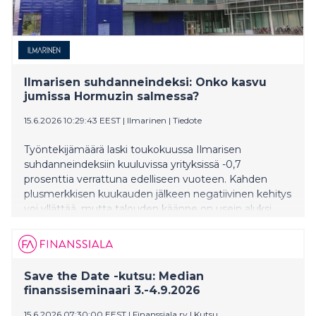
Ilmarisen suhdanneindeksi: Onko kasvu
jumissa Hormuzin salmessa?
15.6.2026 10:29:43 EEST
|
Ilmarinen
|
Tiedote
Työntekijämäärä laski toukokuussa Ilmarisen
suhdanneindeksiin kuuluvissa yrityksissä -0,7
prosenttia verrattuna edelliseen vuoteen. Kahden
plusmerkkisen kuukauden jälkeen negatiivinen kehitys
voi yllättää, mutta talouden käänne on usein aluksi
epätasainen.
Save the Date -kutsu: Median
finanssiseminaari 3.-4.9.2026
15.6.2026 07:30:00 EEST
|
Finanssiala ry
|
Kutsu