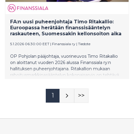
FA:n uusi puheenjohtaja Timo Ritakallio:
Euroopassa herätään finanssisääntelyn
raskauteen, Suomessakin kellonsoiton aika
5.1.2026 06:30:00 EET
|
Finanssiala ry
|
Tiedote
OP Pohjolan pääjohtaja, vuorineuvos Timo Ritakallio
on aloittanut vuoden 2026 alussa Finanssiala ry:n
hallituksen puheenjohtajana. Ritakallion mukaan
rahoitusmarkkinasääntelyn kokonaisarvio on tehtävä
viipymättä ja kansallista lisäsääntelyä tulee purkaa,
jotta rahoituksen saatavuus ja kilpailukyky paranevat.
Hän painottaa, että kaikessa sääntelyssä pitää
1
>>
kiinnittää huomiota kasvun edellytyksiin ja
kilpailukyvyn vahvistamiseen.