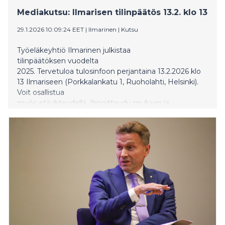
​​Mediakutsu: Ilmarisen tilinpäätös 13.2. klo 13​
29.1.2026 10:09:24 EET
|
Ilmarinen
|
Kutsu
Työeläkeyhtiö Ilmarinen julkistaa
tilinpäätöksen vuodelta
2025. Tervetuloa tulosinfoon perjantaina 13.2.2026 klo
13 Ilmariseen (Porkkalankatu 1, Ruoholahti, Helsinki).
Voit osallistua
myös etäyhteydellä. Ilmoittaudu mukaan ja
tule kuulemaan ajankohtaisista
asioista sekä kysymään lisää.