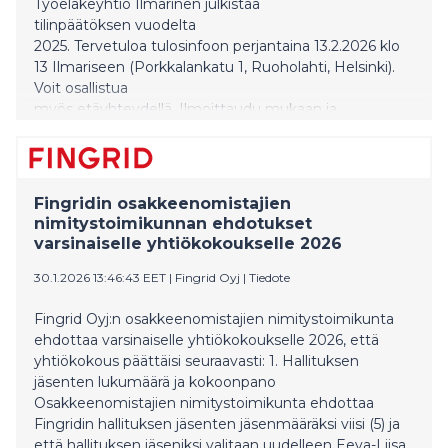
Työeläkeyhtiö Ilmarinen julkistaa
tilinpäätöksen vuodelta
2025. Tervetuloa tulosinfoon perjantaina 13.2.2026 klo
13 Ilmariseen (Porkkalankatu 1, Ruoholahti, Helsinki).
Voit osallistua
myös etäyhteydellä. Ilmoittaudu mukaan ja
tule kuulemaan ajankohtaisista
asioista sekä kysymään lisää.
Fingridin osakkeenomistajien
nimitystoimikunnan ehdotukset
varsinaiselle yhtiökokoukselle 2026
30.1.2026 13:46:43 EET
|
Fingrid Oyj
|
Tiedote
Fingrid Oyj:n osakkeenomistajien nimitystoimikunta
ehdottaa varsinaiselle yhtiökokoukselle 2026, että
yhtiökokous päättäisi seuraavasti: 1. Hallituksen
jäsenten lukumäärä ja kokoonpano
Osakkeenomistajien nimitystoimikunta ehdottaa
Fingridin hallituksen jäsenten jäsenmääräksi viisi (5) ja
että hallituksen jäseniksi valitaan uudelleen Eeva-Liisa