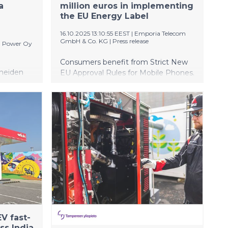
a
million euros in implementing
the EU Energy Label
16.10.2025 13:10:55 EEST
|
Emporia Telecom
GmbH & Co. KG
|
Press release
 Power Oy
Consumers benefit from Strict New
oneiden
EU Approval Rules for Mobile Phones.
ekä
istaa
raskuun
koneiden
kaisuja
ica on
 tärkein
jät,
V fast-
ss India