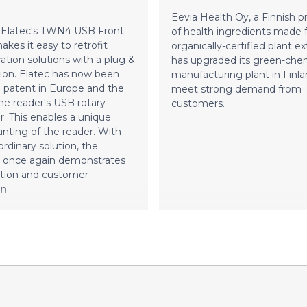
tehonsiirtoratkaisuja osana l
yritysten ja verkostojen
Eevia Health Oy, a Finnish 
yhteisinnovaatiohanketta.
 Elatec's TWN4 USB Front
of health ingredients made
kes it easy to retrofit
organically-certified plant ex
ation solutions with a plug &
has upgraded its green-che
tion. Elatec has now been
manufacturing plant in Finla
 patent in Europe and the
meet strong demand from
he reader's USB rotary
customers.
. This enables a unique
nting of the reader. With
ordinary solution, the
once again demonstrates
ation and customer
n.