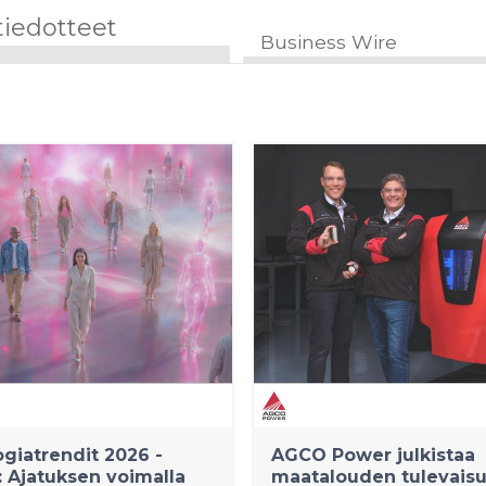
tiedotteet
Business Wire
giatrendit 2026 -
AGCO Power julkistaa
i: Ajatuksen voimalla
maatalouden tulevais