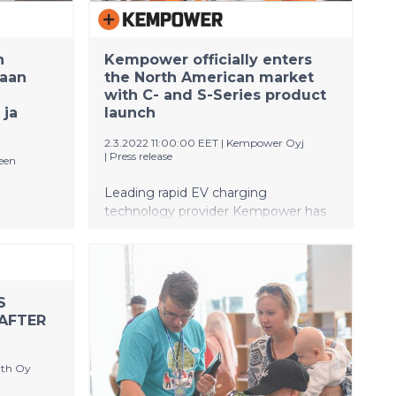
e.
n
Kempower officially enters
taan
the North American market
with C- and S-Series product
 ja
launch
2.3.2022 11:00:00 EET
|
Kempower Oyj
|
Press release
een
Leading rapid EV charging
technology provider Kempower has
n
launched its Kempower C- and S-
miseen.
Series product range to the North
äminen
American market, a crucial milestone
den
in its growth strategy. The company
S
ittain
will first operate in North America
AFTER
ua täysin
through its global and local partners.
n ja LUT-
liikkuviin
lth Oy
isiä