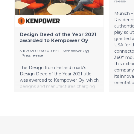
release
Munich –
Reader ma
authentic
play solu
Design Deed of the Year 2021
granted a
awarded to Kempower Oy
USA for t
3.11.2021 09:40:00 EET
|
Kempower Oyj
connector
|
Press release
360° mou
this extra
The Design from Finland mark’s
company 
Design Deed of the Year 2021 title
its innov
was awarded to Kempower Oy, which
orientatio
designs and manufactures charging
solutions for electric vehicles. The
Design Deed of the Year title was
awarded for the 10th time this year
to a Finnish company whose business
design plays an important role. Other
award criteria were, for example,
responsibility, everyday functionality