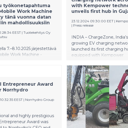
tu työkonetapahtuma
with Kempower techno
 Mobile Work Machine
unveils first hub in Guj
y tänä vuonna datan
23.12.2024 09:30:00 EET
|
Kempo
iin mahdollisuuksiin
|
Press release
12:28:34 EEST
|
Tuotekehitys Oy
utsu
INDIA – ChargeZone, India’s
growing EV charging networ
la 7.–8.10.2025 järjestettävä
launched its first charging 
obile Work Machine -
equipped with Kempower
a (FMWM) kokoaa alan
technology in Gujarat. Locat
yritykset keskustelemaan
Shreenath Food Hub along 
kityksestä liikkuvien
highway, the hub is operate
en tulevaisuudessa.
ChargeZone and installed 
l Entrepreneur Award
jat pääsevät tutustumaan
Charging Sol Pvt. Ltd., repr
r Norrhydro
suuntauksiin, teknologisiin
significant leap in strength
uuksiin ja verkostoitumaan
India’s e-mobility infrastructu
 10:32:35 EEST
|
Norrhydro Group
lisellä areenalla. Median
initiative is part of a broader
 ovat tervetulleita
establish 15 additional fast-
aan.
sites across the country, und
tional and highly prestigious
ChargeZone’s commitment
 Entrepreneur Award was
expanding accessible and re
d to Norrhydro's CEO and