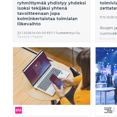
ryhmittymää yhdistyy yhdeksi
toimivia
isoksi tekijäksi yhtenä
zettata
tavoitteenaan jopa
11.12.2025
kolminkertaistaa toimialan
liikevaihto
Aivojen j
22.1.2026 14:00:00 EET
|
Tuotekehitys Oy
vuorovaik
Tamlink
|
Tiedote
kasvavat 
mittaamis
Yhdistyminen on vaikuttava askel
biljoonis
matkalla kohti liikkuvien työkoneiden
arkipäivä
toimialan kansallisen kasvustrategian
kehitysas
toteutumista: kolminkertaista
suomalais
liikevaihtoa, tuplattua työllistävyyttä ja
kansainvälistä ajatusjohtajuutta.