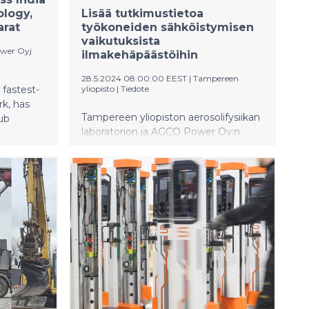
logy,
Lisää tutkimustietoa
arat
työkoneiden sähköistymisen
vaikutuksista
wer Oyj
ilmakehäpäästöihin
28.5.2024 08:00:00 EEST
|
Tampereen
 fastest-
yliopisto
|
Tiedote
k, has
Tampereen yliopiston aerosolifysiikan
hub
laboratorion ja AGCO Power Oy:n
yhteisessä, vuoden alussa alkaneessa
ed at
tutkimushankkeessa tuotetaan
a key
maailmanlaajuisesti ainutlaatuista
d by
tutkimustietoa aerosoleista sekä
by WGB
työkoneiden sähköistymisen
esenting a
vaikutuksista niihin. Aerosolien
ening
vaikutus ilmaston lämpenemiseen on
re. This
yksi ilmastotutkimuksen suurimmista
 project to
epävarmuustekijöistä, mutta siitä on
charging
saatu vain rajallisesti tutkimustietoa.
erlining
 to
liable EV