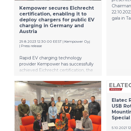
Chairman 
Kempower secures Eichrecht
22.10.202
certification, enabling it to
gala in T
deploy chargers for public EV
charging in Germany and
Austria
29.8.2023 12:30:00 EEST
|
Kempower Oyj
|
Press release
Rapid EV charging technology
provider Kempower has successfully
achieved Eichrecht certification, the
latest German Weights and
Measurement Act. Eichrecht is a
German calibration law that requires
all components involved in the
Elatec 
collection and processing of energy
USB Rot
to operate in a trustworthy and
Mountin
transparent way. The aim of Eichrecht
Special
is to protect electricity consumers.
5.10.2021 