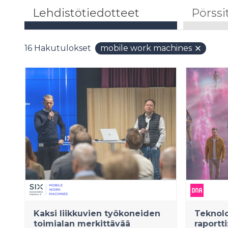
Lehdistötiedotteet
Pörssi
16
Hakutulokset
mobile work machines
Kaksi liikkuvien työkoneiden
Teknolo
toimialan merkittävää
raportt