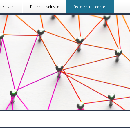
ulkaisijat
Tietoa palvelusta
Osta kertatiedote