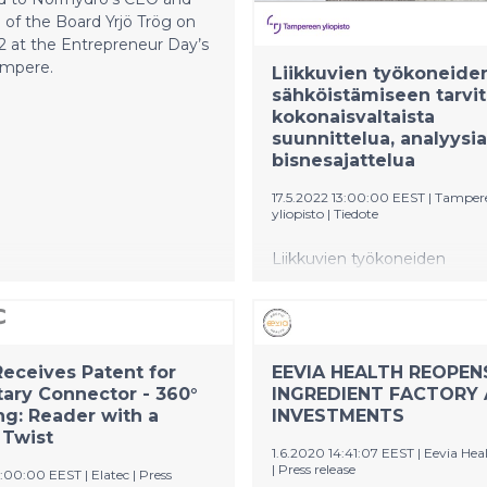
charging solutions nationwid
of the Board Yrjö Trög on
2 at the Entrepreneur Day’s
ampere.
Liikkuvien työkoneide
sähköistämiseen tarvi
kokonaisvaltaista
suunnittelua, analyysia
bisnesajattelua
17.5.2022 13:00:00 EEST
|
Tamper
yliopisto
|
Tiedote
Liikkuvien työkoneiden
sähköistäminen tähtää niide
hiilidioksidipäästöjen nollaa
Alan teollisuudelle sähköist
tarkoittaa esimerkiksi konei
Receives Patent for
EEVIA HEALTH REOPEN
tehonsiirtojärjestelmien ja os
ary Connector - 360°
INGREDIENT FACTORY 
myös rakenteiden suunnittel
g: Reader with a
INVESTMENTS
uusiksi. Tampereen yliopisto
 Twist
yliopiston tutkijat kehittävät 
1.6.2020 14:41:07 EEST
|
Eevia Hea
työkoneisiin hybridi- ja sähkö
|
Press release
12:00:00 EEST
|
Elatec
|
Press