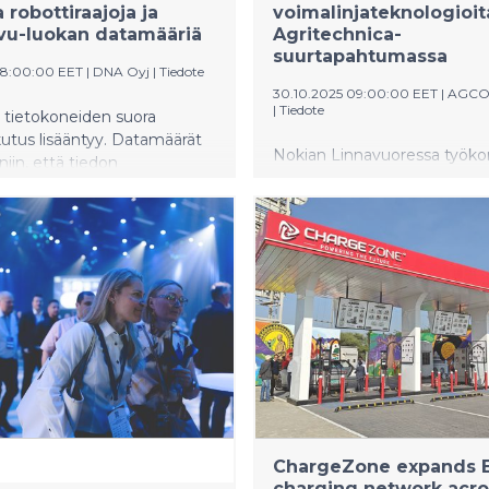
 robottiraajoja ja
voimalinjateknologioit
vu-luokan datamääriä
Agritechnica-
suurtapahtumassa
 08:00:00 EET
|
DNA Oyj
|
Tiedote
30.10.2025 09:00:00 EET
|
AGCO
|
Tiedote
a tietokoneiden suora
utus lisääntyy. Datamäärät
Nokian Linnavuoressa työk
niin, että tiedon
moottoreita suunnitteleva s
esta zettatavuissa eli
valmistava AGCO Power julk
sa gigatavuissa tulee
Agritechnica-messuilla mar
ä. Miten nämä globaalit
alussa maatalous- ja metsä
keleet vaikuttavat meihin
tulevaisuuden voimanlinjarat
iin?
sekä -konsepteja. Agritechn
maatalouskonealan suurin ja
tapahtuma, joka kokoaa viljeli
urakoitsijat, jälleenmyyjät ja
valmistajat joka toinen vuosi
Hannoveriin.
ChargeZone expands E
charging network acro