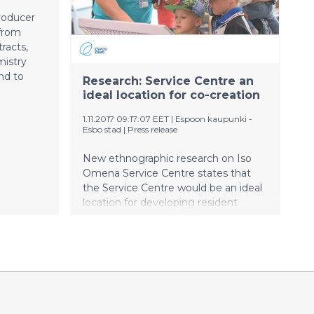
aajaa
producer
 from
tracts,
mistry
nd to
Research: Service Centre an
ideal location for co-creation
1.11.2017 09:17:07 EET
|
Espoon kaupunki -
Esbo stad
|
Press release
New ethnographic research on Iso
Omena Service Centre states that
the Service Centre would be an ideal
location for developing resident
services in cooperation between
public administration, companies and
municipal residents. This supports the
City of Espoo’s plan to executeco-
creation projects at the Service
Centre under the slogan “Make with
Espoo”.