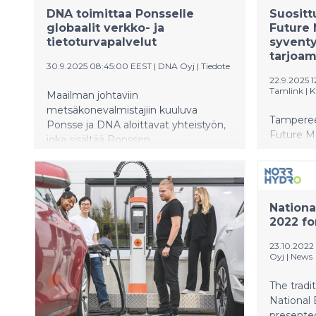
DNA toimittaa Ponsselle
Suosit
globaalit verkko- ja
Future
tietoturvapalvelut
syventy
tarjoam
30.9.2025 08:45:00 EEST
|
DNA Oyj
|
Tiedote
22.9.2025 
Tamlink
|
K
Maailman johtaviin
metsäkonevalmistajiin kuuluva
Tampereel
Ponsse ja DNA aloittavat yhteistyön,
Future M
joka sisältää Ponssen
tapahtum
konsernilaajuiset verkko- ja
johtavat 
tietoturvapalvelut sekä näihin
datan mer
kuuluvat asiantuntijapalvelut.
työkoneid
Nationa
Osallistu
2022 fo
alan nyky
mahdollis
23.10.2022
kansainvä
Oyj
|
News
edustajat
tapahtum
The tradi
National
presente