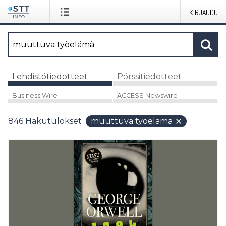
KIRJAUDU
Lehdistötiedotteet
Pörssitiedotteet
Business Wire
ACCESS Newswire
846
Hakutulokset
muuttuva työelämä