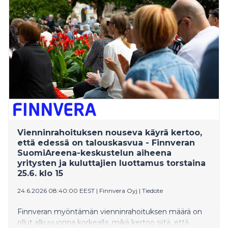
hyvinvointiin tilanteessa, jossa teknologia, tekoäly ja
muuttuva työelämä uudistavat työn tekemisen tapoja.
Samalla kilpailu hoiva-alan osaavasta työvoimasta
kiristyy.
Vienninrahoituksen nouseva käyrä kertoo,
että edessä on talouskasvua - Finnveran
SuomiAreena-keskustelun aiheena
yritysten ja kuluttajien luottamus torstaina
25.6. klo 15
24.6.2026 08:40:00 EEST
|
Finnvera Oyj
|
Tiedote
Finnveran myöntämän vienninrahoituksen määrä on
ollut alkuvuonna korkealla, mikä kertoo siitä, että