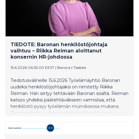
TIEDOTE: Baronan henkilöstöjohtaja
vaihtuu – Riikka Reiman aloittanut
konsernin HR-johdossa
15.6.2026 06:55:00 EEST
|
Barona
|
Tiedote
Tiedotusvälineille 15.6.2026 Työelämäyhtiö Baronan
uudeksi henkilöstöjohtajaksi on nimitetty Riikka
Reiman. Hän siirtyy tehtävään Baronan sisältä. Reiman
katsoo yhdeksi päätehtäväkseen varmistaa, että
henkilöstö pysyy työelämän murroksessa mukana.
Reiman aloitti uudessa tehtävässä huhtikuussa.
Henkilöstöjohtajana hän vastaa konsernin HR-
toiminnon kehittämisestä ja johtamisesta sekä
henkilöstöstrategian toteuttamisesta yhteistyössä
liiketoimintojen HR-tiimien kanssa. ”Tämä on erityisen