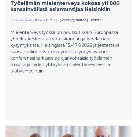
Työelämän mielenterveys kokoaa yli 800
kiinnostava hetki aloittaa uudessa roolissa. Työelämä
kansainvälistä asiantuntijaa Helsinkiin
on voimakkaassa murroksessa, ja esimerkiksi tekoäly
muuttaa työn sisältöjä ja osaamistarpeita. HR:n
15.6.2026 06:00:00 EEST
|
Työterveyslaitos
|
Tiedote
tehtävä on auttaa organisaatioita varmistamaan, että
ihmiset pysyvät muutoksessa mukana”, Reiman
Mielenterveys työssä on noussut koko Euroopassa
sanoo. Reiman haluaa vahvistaa Baronan roolia
yhdeksi keskeisistä yhteiskunnan ja työelämän
työelämäkeskustelun suunnannäyttäjänä. “Haluamme
kysymyksistä. Helsingissä 15.–17.6.2026 järjestettävä
luoda uskoa, toivoa ja myönteisyyttä työelämää
kansainvälinen työterveyden ja työhyvinvoinnin
kohtaan. Työpaikkojen tehtävänä on tarjota ihmisille
konferenssi tarkastelee ajankohtaisia työelämän
mahdollisuuksia oppia, kehittyä ja onnistua.”
ilmiöitä ja niiden yhteyksiä mielenterveyteen ja
Luottamus on tuken
työhyvinvointiin.