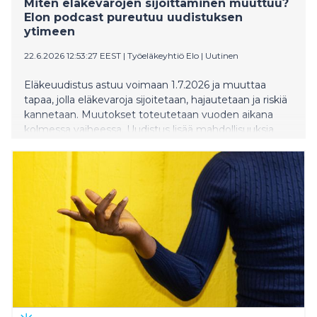
Miten eläkevarojen sijoittaminen muuttuu?
Elon podcast pureutuu uudistuksen
ytimeen
22.6.2026 12:53:27 EEST
|
Työeläkeyhtiö Elo
|
Uutinen
Eläkeuudistus astuu voimaan 1.7.2026 ja muuttaa
tapaa, jolla eläkevaroja sijoitetaan, hajautetaan ja riskiä
kannetaan. Muutokset toteutetaan vuoden aikana
kolmessa vaiheessa. Uudistus lisää mahdollisuuksia
tavoitella parempia tuottoja eläkevaroille, mutta
samalla sijoitusten riskitaso ja tuottojen vaihtelu
kasvavat. Mitä muutos tarkoittaa käytännössä
sijoitussalkulle, odotettaville tuotoille ja
eläkejärjestelmän kestävyydelle? Näihin kysymyksiin
pureudutaan Elon podcastin Helenius & Vatanen –
SYVÄPUHETTA TALOUDESTA uudessa jaksossa.
Keskustelijoina ovat Elon pääekonomisti Tiina Helenius
ja allokaatiojohtaja Kari Vatanen. He ovat kokeneita
makrotalouden ja sijoitusmarkkinoiden asiantuntijoita,
jotka avaavat uudistuksen taustoja ja vaikutuksia
analyyttisesti ja pintaa syvemmältä. Podcastissa