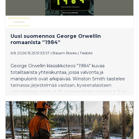
Uusi suomennos George Orwellin
romaanista ”1984”
6.8.2026 15:25:51 EEST
|
Basam Books
|
Tiedote
George Orwellin klassikkoteos "1984" kuvaa
totalitaarista yhteiskuntaa, jossa valvonta ja
manipulointi ovat arkipäivää. Winston Smith taistelee
tarinassa järjestelmää vastaan, kyseenalaistaen
valtaapitäjien motiivit. Suomennoksen on tehnyt Jussi
Tuomas Kivi.