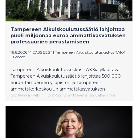
Tampereen Aikuiskoulutussäätiö lahjoittaa
puoli miljoonaa euroa ammattikasvatuksen
professuurien perustamiseen
16.6.2026 14:27:35 EEST
|
Tampereen Aikuiskoulutuskeskus TAKK
|
Tiedote
Tampereen Aikuiskoulutuskeskus TAKKia ylläpitävä
Tampereen Aikuiskoulutussäätiö lahjoittaa 500 000
euroa Tampereen yliopiston ja Tampereen
ammattikorkeakoulun ammattikasvatuksen
professuureihin. TAKKin tavoitteena on vahvistaa
ammattikasvatuksen tutkimusta ja saada tutkittua
tietoa ammatillisen koulutuksen kehittämisen
pohjaksi.