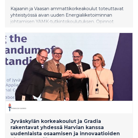
Kajaanin ja Vaasan ammattikorkeakoulut toteuttavat
yhteistyössä aivan uuden Energialiiketoiminnan
johtamisen YAMK-tutkintokoulutuksen. Opinnot
toteutetaan kokonaan verkossa, joten ne voi suorittaa
joustavasti paikasta riippumatta. Koulutuksen
ensimmäinen toteutus alkaa tammikuussa 2027.
Jyväskylän korkeakoulut ja Gradia
rakentavat yhdessä Harvian kanssa
uudenlaista osaamisen ja innovaatioiden