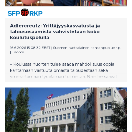
Adlercreutz: Yrittäjyyskasvatusta ja
talousosaamista vahvistetaan koko
koulutuspolulla
16.6.2026 15:08:32 EEST
|
Suomen ruotsalainen kansanpuolue r.p.
|
Tiedote
– Koulussa nuorten tulee saada mahdollisuus oppia
kantamaan vastuuta omasta taloudestaan sekä
ymmärtämään työelämän toimintaa. Näin he saavat
myös rohkeutta kokeilla uusia ideoita. Nämä ovat
keskeisiä taitoja, jotka auttavat nuoria seisomaan
omilla jaloillaan. Meidän tehtävämme on tarjota heille
välineitä oman polkunsa löytämiseen nopeasti
muuttuvassa työelämässä, sanoo RKP:n
puheenjohtajalle ja opetusministeri Anders
Adlercreutz.