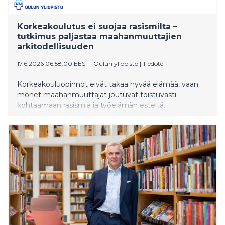
vastataan mm. seuraaviin kysymyksiin: Miksi
eläkeuudistus tarvitaan nykyisessä
talousympäristössä? Miten pitkä matalan korkotason
Korkeakoulutus ei suojaa rasismilta –
jakso on vaikuttanut eläkevarojen tuottoihin ja
tutkimus paljastaa maahanmuuttajien
järjestelmän kestävyy
arkitodellisuuden
17.6.2026 06:58:00 EEST
|
Oulun yliopisto
|
Tiedote
Korkeakouluopinnot eivät takaa hyvää elämää, vaan
monet maahanmuuttajat joutuvat toistuvasti
kohtaamaan rasismia ja työelämän esteitä.