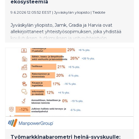
ekosysteemiä
9.6.2026 12:05:52 EEST
|
Jyväskylän yliopisto
|
Tiedote
Jyväskylän yliopisto, Jamk, Gradia ja Harvia ovat
allekirjoittaneet yhteistyösopimuksen, joka yhdistää
koulutuksen, tutkimuksen ja yritysyhteistyön
kansainvälisen kasvuyrityksen kehittämistarpeisiin.
Kumppanuuden tavoitteena on synnyttää uusia
ratkaisuja hyvinvoinnin, teknologian ja kestävän
elämäntavan alueille sekä vahvistaa Keski-Suomen
asemaa kansainvälisenä osaamisen ja innovaatioiden
keskittymänä.
Työmarkkinabarometri heinä-syyskuulle: