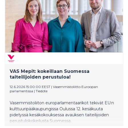
VAS Mepit: kokeillaan Suomessa
taiteilijoiden perustuloa!
12.6.2026 15:00:00 EEST
|
Vasemmistoliitto Euroopan
parlamentissa
|
Tiedote
Vasemmistoliiton europarlamentaarikot tekivät EU:n
kulttuuripääkaupungissa Oulussa 12. kesäkuuta
pidetyssä kesäkokouksessa avauksen taiteilijoiden
perustulokokeilusta Suomessa.