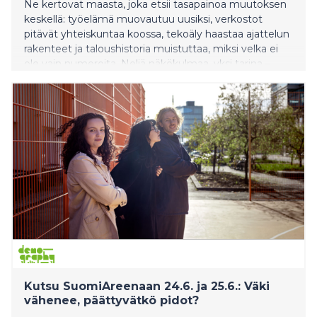
Ne kertovat maasta, joka etsii tasapainoa muutoksen
keskellä: työelämä muovautuu uusiksi, verkostot
pitävät yhteiskuntaa koossa, tekoäly haastaa ajattelun
rakenteet ja taloushistoria muistuttaa, miksi velka ei
ole vain numeroita. Neljä näkökulmaa, yksi tarina –
yhteiskunta, joka elää murroksessa mutta ei kadota
suuntaansa.
Kutsu SuomiAreenaan 24.6. ja 25.6.: Väki
vähenee, päättyvätkö pidot?