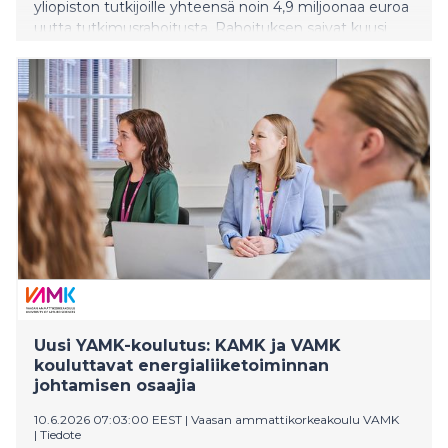
yliopiston tutkijoille yhteensä noin 4,9 miljoonaa euroa
uutta tutkimusrahoitusta. Rahoituksen saivat kuusi
akatemiahanketta ja kaksi akatemiatutkijaa. Rahoitus
vahvistaa yliopiston korkeatasoista tutkimusta
erityisesti koulutuksen, yhteiskunnan, hyvinvoinnin ja
kulttuurin tutkimuksen aloilla.
Uusi YAMK-koulutus: KAMK ja VAMK
kouluttavat energialiiketoiminnan
johtamisen osaajia
10.6.2026 07:03:00 EEST
|
Vaasan ammattikorkeakoulu VAMK
|
Tiedote