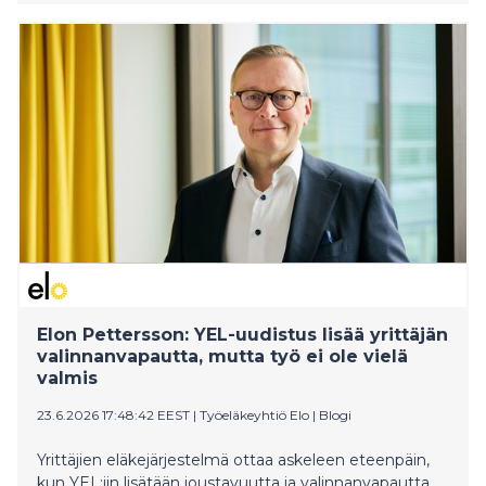
vientikauppoja on solmittu, ja ne tulevat näkymään
suomalaisten yritysten tilauskirjoissa ja tuotannossa
lähitulevaisuudessa. Finnveran nyt rahoittamat kaupat
muuttuvat bruttokansantuotteeksi tulevina vuosina,
sanoo toimitusjohtaja Juuso Heinilä. Monet
investointiaihiot ovat odottaneet pitkään
toteutumistaan, ja investointeihin kiinni pääseminen
on nyt entistä tärkeämpää. Myös yksityinen kulutus on
vihdoin kääntynyt Suomessa kasvuun.
Luottamuksesta ja talouskasvusta puhutaan
Finnveran SuomiAreena-keskustelussa torstaina 25.6.
otsikolla Ei itkua markkinoilla. Mukana on
monipuolinen puhujakattaus yrityksistä, yliopistoista,
rahoitussektorilta ja politiikasta.
Elon Pettersson: YEL-uudistus lisää yrittäjän
valinnanvapautta, mutta työ ei ole vielä
valmis
23.6.2026 17:48:42 EEST
|
Työeläkeyhtiö Elo
|
Blogi
Yrittäjien eläkejärjestelmä ottaa askeleen eteenpäin,
kun YEL:iin lisätään joustavuutta ja valinnanvapautta.