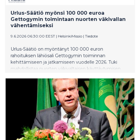
Urlus-Säätiö myönsi 100 000 euroa
Gettogymin toimintaan nuorten väkivallan
vähentämiseksi
9.6.2026 06:30:00 EEST
|
HelsinkiMissio
|
Tiedote
Urlus-Säätiö on myöntänyt 100 000 euron
rahoituksen lähiösali Gettogymin toiminnan
kehittämiseen ja jatkamiseen vuodelle 2026. Tuki
mahdollistaa nuorten väkivaltaisen käyttäytymisen
ehkäisyn sekä tukee nuorten irtautumista rikollisista
verkostoista.