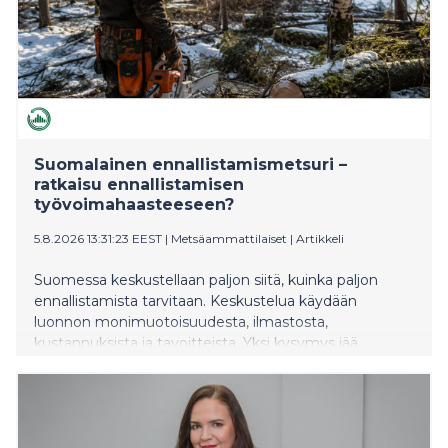
Suomalainen ennallistamismetsuri –
ratkaisu ennallistamisen
työvoimahaasteeseen?
5.8.2026 13:31:23 EEST
|
Metsäammattilaiset
|
Artikkeli
Suomessa keskustellaan paljon siitä, kuinka paljon
ennallistamista tarvitaan. Keskustelua käydään
luonnon monimuotoisuudesta, ilmastosta,
kustannuksista ja tavoitteista. Yksi kysymys jää
kuitenkin yllättävän vähälle huomiolle: Kuka tekee
ennallistamistyöt?