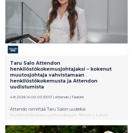
Taru Salo Attendon
henkilöstökokemusjohtajaksi – kokenut
muutosjohtaja vahvistamaan
henkilöstökokemusta ja Attendon
uudistumista
4.8.2026 14:00:00 EEST
|
Attendo
|
Tiedote
Attendo nimittää Taru Salon uudeksi
henkilöstökokemusjohtajakseen. Nimitys tukee
Attendon uudistumista sekä panostusta
henkilöstökokemukseen, johtamiseen ja henkilöstön