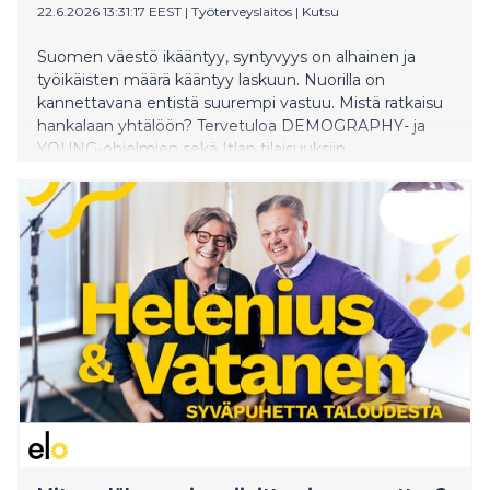
22.6.2026 13:31:17 EEST
|
Työterveyslaitos
|
Kutsu
Suomen väestö ikääntyy, syntyvyys on alhainen ja
työikäisten määrä kääntyy laskuun. Nuorilla on
kannettavana entistä suurempi vastuu. Mistä ratkaisu
hankalaan yhtälöön? Tervetuloa DEMOGRAPHY- ja
YOUNG-ohjelmien sekä Itlan tilaisuuksiin
SuomiAreenaan Poriin!