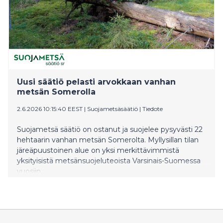
Uusi säätiö pelasti arvokkaan vanhan
metsän Somerolla
2.6.2026 10:15:40 EEST
|
Suojametsäsäätiö
|
Tiedote
Suojametsä säätiö on ostanut ja suojelee pysyvästi 22
hehtaarin vanhan metsän Somerolta. Myllysillan tilan
järeäpuustoinen alue on yksi merkittävimmistä
yksityisistä metsänsuojeluteoista Varsinais-Suomessa
vuosiin.