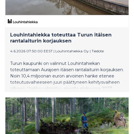
Louhintahiekka toteuttaa Turun itäisen
rantalaiturin korjauksen
4.6.2026 07:50:00 EEST
|
Louhintahiekka Oy
|
Tiedote
Turun kaupunki on valinnut Louhintahiekan
toteuttamaan Aurajoen itäisen rantalaiturin korjauksen.
Noin 10,4 miljoonan euron arvoinen hanke etenee
toteutusvaiheeseen juuri päättyneen kehitysvaiheen
jälkeen. Urakka valmistuu arviolta elokuussa 2027.