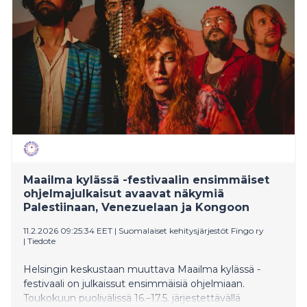
Lina Wolff, Lena Andersson ja Mattias Timander,
tanskalainen Jonas Eika ja ukrainalainen Jevhenija
Kuznjetsova. Festivaalin tulee jälleen juontamaan
näyttelijä Alma Pöysti. Päiväkohtaiset ja kahden
päivän liput ovat myynnissä Lippu.fi:ssä.
Maailma kylässä -festivaalin ensimmäiset
ohjelmajulkaisut avaavat näkymiä
Palestiinaan, Venezuelaan ja Kongoon
11.2.2026 09:25:34 EET
|
Suomalaiset kehitysjärjestöt Fingo ry
|
Tiedote
Helsingin keskustaan muuttava Maailma kylässä -
festivaali on julkaissut ensimmäisiä ohjelmiaan.
Toukokuun puolivälissä 16.–17.5. järjestettävällä