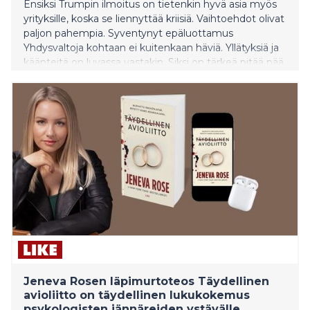
Ensiksi Trumpin ilmoitus on tietenkin hyvä asia myös
yrityksille, koska se liennyttää kriisiä. Vaihtoehdot olivat
paljon pahempia. Syventynyt epäluottamus
Yhdysvaltoja kohtaan ei kuitenkaan häviä. Yllätyksiä ja
käänteitä on luvassa vastakin. Siksi on tärkeä pitää pää
kylmänä, varautua pahempaan ja etsiä vakaampia
markkinoita muualta maailmasta, Suomen Yrittäjien
toimitusjohtaja Mikael Pentikäinen kirjoittaa
blogissaan.
Jeneva Rosen läpimurtoteos Täydellinen
avioliitto on täydellinen lukukokemus
psykologisten jännäreiden ystävälle