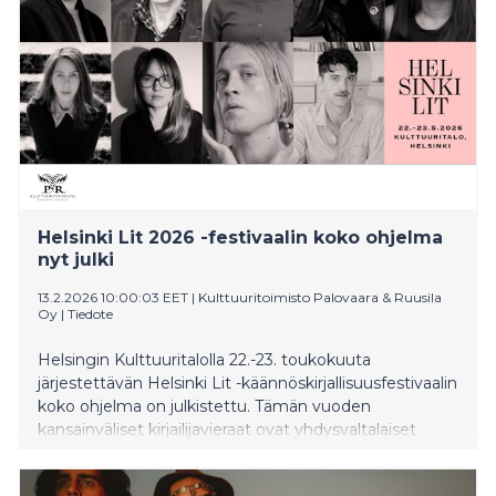
Helsinki Lit 2026 -festivaalin koko ohjelma
nyt julki
13.2.2026 10:00:03 EET
|
Kulttuuritoimisto Palovaara & Ruusila
Oy
|
Tiedote
Helsingin Kulttuuritalolla 22.-23. toukokuuta
järjestettävän Helsinki Lit -käännöskirjallisuusfestivaalin
koko ohjelma on julkistettu. Tämän vuoden
kansainväliset kirjailijavieraat ovat yhdysvaltalaiset
Rachel Kushner ja Tara Menon, espanjalainen Alana S.
Portero, italialainen Vincenzo Latronico, ruotsalaiset