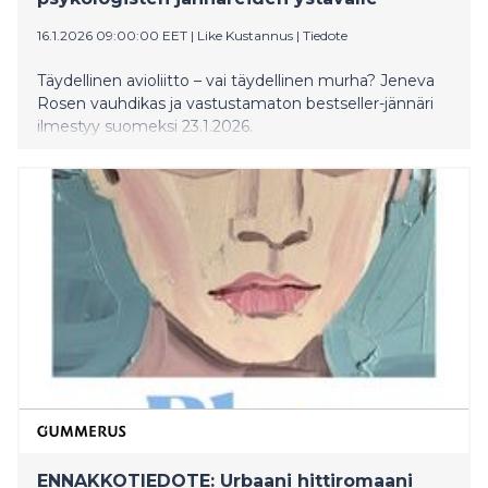
16.1.2026 09:00:00 EET
|
Like Kustannus
|
Tiedote
Täydellinen avioliitto – vai täydellinen murha? Jeneva
Rosen vauhdikas ja vastustamaton bestseller-jännäri
ilmestyy suomeksi 23.1.2026.
ENNAKKOTIEDOTE: Urbaani hittiromaani