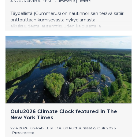
4.5.2026 08:11:00 EEST
|
Gummerus
|
Tiedote
Täydellistä (Gummerus) on nautinnollisen terävä satiiri
onttouttaan kumisevasta nykyelämästä,
aikuisuudesta, autenttisuuden kaipuusta ja
freelancetyöstä millenniaalien ihannoimassa Berliinissä.
Italialainen kirjailija Vincenzo Latronico saapuu
Suomeen vierailulle keskustelemaan
läpimurtoromaanistaan Helsinki Lit -festivaaleille
toukokuun lopulla.
Oulu2026 Climate Clock featured in The
New York Times
22.4.2026 16:24:48 EEST
|
Oulun kulttuurisäätiö, Oulu2026
|
Press release