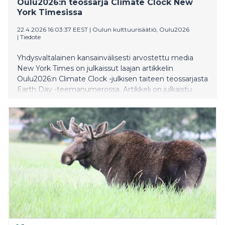
Oulu2026:n teossarja Climate Clock New
York Timesissa
22.4.2026 16:03:37 EEST
|
Oulun kulttuurisäätiö, Oulu2026
|
Tiedote
Yhdysvaltalainen kansainvälisesti arvostettu media
New York Times on julkaissut laajan artikkelin
Oulu2026:n Climate Clock -julkisen taiteen teossarjasta
Earth Day -teemanumerossa. Artikkeli on julkaistu
sekä verkossa että painettuna, ja sen otsikkona on “An
Installation in Nature has Climate Lessons for
Humans”. Climate Clock avataan yleisölle 13.
kesäkuuta.