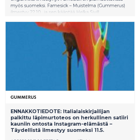
myös suomeksi. Famesick – Muistelma (Gummerus)
ilmestyy 22.10., ja sen kääntää Helka Sivill.
ENNAKKOTIEDOTE: Italialaiskirjailijan
palkittu läpimurtoteos on herkullinen satiiri
kauniin ontosta Instagram-elämästä –
Täydellistä ilmestyy suomeksi 11.5.