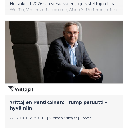
Helsinki Lit 2026 saa vieraakseen jo julkistettujen Lina
Wolffin, Vincenzo Latronicon, Alana S. Porteron ja Tara
Menonin lisäksi yhdysvaltalaisen bestseller-kirjailija
Rachel Kushnerin ja kaksi ajankohtaista ruotsalaista
kirjailijaa, Lena Anderssonin ja Mattias Timanderin.
22.-23. toukokuuta 2026 Helsingin Kulttuuritalolla
järjestettävän käännöskirjallisuusfestivaalin koko
ohjelma julkistetaan ystävänpäivänä 14. helmikuuta,
jolloin myös yhden päivän liput tulevat myyntiin.
Kahden päivän liput ovat myynnissä Lippu.fi:ssä.
Yrittäjien Pentikäinen: Trump peruutti –
hyvä niin
22.1.2026 06:51:59 EET
|
Suomen Yrittäjät
|
Tiedote