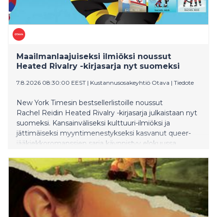
Maailmanlaajuiseksi ilmiöksi noussut
Heated Rivalry -kirjasarja nyt suomeksi
7.8.2026 08:30:00 EEST
|
Kustannusosakeyhtiö Otava
|
Tiedote
New York Timesin bestsellerlistoille noussut
Rachel Reidin Heated Rivalry -kirjasarja julkaistaan nyt
suomeksi. Kansainväliseksi kulttuuri-ilmiöksi ja
jättimäiseksi myyntimenestykseksi kasvanut queer-
jääkiekkoromanssien sarja käynnistyy elokuussa
teoksella Game Changer – Käänteentekijä.