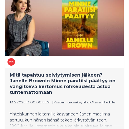
Mitä tapahtuu selviytymisen jälkeen?
Janelle Brownin Minne paratiisi päättyy on
vangitseva kertomus rohkeudesta astua
tuntemattomaan
18.5.2026 13:00:00 EEST
|
Kustannusosakeyhtiö Otava
|
Tiedote
Yhteiskunnan laitamilla kasvaneen Janen maailma
sortuu, kun hänen isänsä tekee järkyttävän teon.
1990-luvulle, internetin alkuaikoihin sijoittuva Minne