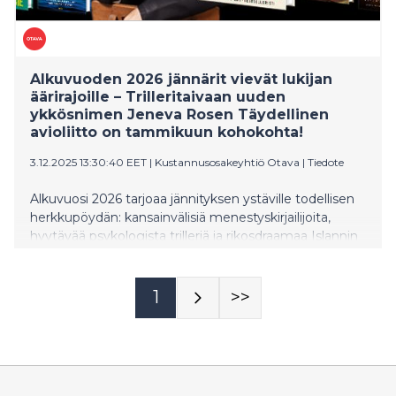
Kulttuuripääkaupunkivuotta juhlistavassa konsertissa
ja Olli Mustosen "Kaleva", joka tuo nykypäivään Eino
Leinon runouden. Teoksen tulkitsevat Waltteri Torikka,
Elina Vähälä, Atte Kilpeläi
Alkuvuoden 2026 jännärit vievät lukijan
äärirajoille – Trilleritaivaan uuden
ykkösnimen Jeneva Rosen Täydellinen
avioliitto on tammikuun kohokohta!
3.12.2025 13:30:40 EET
|
Kustannusosakeyhtiö Otava
|
Tiedote
Alkuvuosi 2026 tarjoaa jännityksen ystäville todellisen
herkkupöydän: kansainvälisiä menestyskirjailijoita,
hyytävää psykologista trilleriä ja rikosdraamaa Islannin
karusta luonnosta Lontoon luksustaloihin. Uudet sarjat
ja odotetut jatko-osat pitävät lukijat otteessaan heti
vuoden alusta.
1
>>