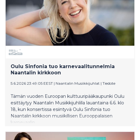
myyntilistojen kärkeen. Esimerkiksi New York Times ja
BBC ovat jo valinneet sen kuluvan vuoden parhaiden
kirjojen joukkoon.
Oulu Sinfonia tuo karnevaalitunnelmia
Naantalin kirkkoon
5.6.2026 23:49:05 EEST
|
Naantalin Musiikkijuhlat
|
Tiedote
Tämän vuoden Euroopan kulttuuripääkaupunki Oulu
esittäytyy Naantalin Musiikkijuhlilla lauantaina 6.6. klo
18, kun konsertissa esiintyvä Oulu Sinfonia tuo
Naantalin kirkkoon musiikillisen Eurooppalaisen
karnevaalin.