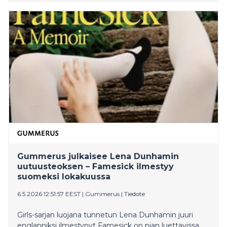
paratiisi päättyy kertoo mukaansatempaavaan ja
koskettavan tarinan paitsi henkilökohtaisesta kasvusta
myös kokonaisen maailman murroksesta.
Gummerus julkaisee Lena Dunhamin
uutuusteoksen – Famesick ilmestyy
suomeksi lokakuussa
6.5.2026 12:51:57 EEST
|
Gummerus
|
Tiedote
Girls-sarjan luojana tunnetun Lena Dunhamin juuri
englanniksi ilmestynyt Famesick on pian luettavissa