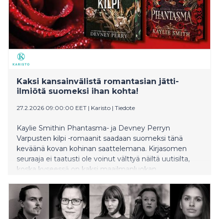
Kaksi kansainvälistä romantasian jätti-
ilmiötä suomeksi ihan kohta!
27.2.2026 09:00:00 EET
|
Karisto
|
Tiedote
Kaylie Smithin Phantasma- ja Devney Perryn
Varpusten kilpi -romaanit saadaan suomeksi tänä
keväänä kovan kohinan saattelemana. Kirjasomen
seuraaja ei taatusti ole voinut välttyä näiltä uutisilta,
koska kyseessä on kaksi maailmanluokan
romantasiatapausta. Lisäherkkuna odottajille
kerromme, että kirjat painetaan poikkeuksellisen
upeina syrjävärjättyinä erikoispainoksina.