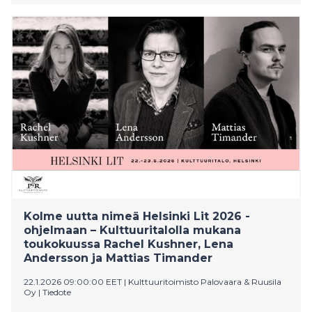
ilmaisfestivaalilla nähdään kongolais–kanadalainen
multi-instrumentalisti Kizaba, palestiinalaistaustainen
psykedeelistä desert rockia edustava Jamila & The
Other Heroes sekä venezuelalaisen kuvajournalisti
Manu Quinteron ja Venezuelasta raportoineen
toimittaja Maija Salmen ajankohtainen keskustelu
Venezuelan oikeudesta vapauteen. Festivaalin
teemana on Vapaus.
Kolme uutta nimeä Helsinki Lit 2026 -
ohjelmaan – Kulttuuritalolla mukana
toukokuussa Rachel Kushner, Lena
Andersson ja Mattias Timander
22.1.2026 09:00:00 EET
|
Kulttuuritoimisto Palovaara & Ruusila
Oy
|
Tiedote