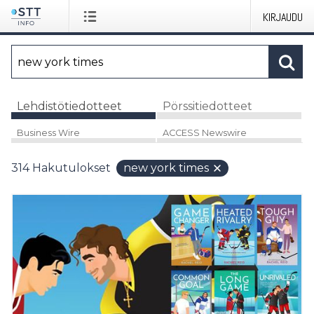
KIRJAUDU
Lehdistötiedotteet
Pörssitiedotteet
Business Wire
ACCESS Newswire
314
Hakutulokset
new york times