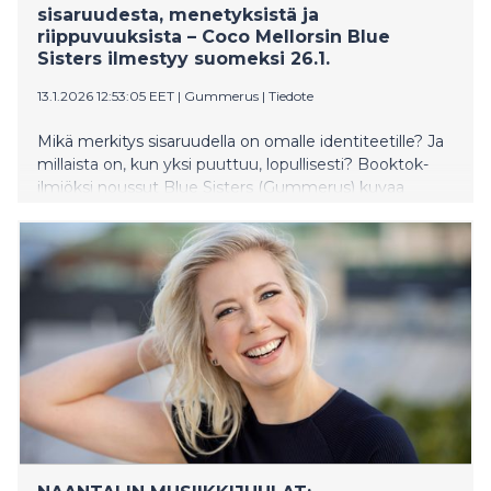
sisaruudesta, menetyksistä ja
riippuvuuksista – Coco Mellorsin Blue
Sisters ilmestyy suomeksi 26.1.
13.1.2026 12:53:05 EET
|
Gummerus
|
Tiedote
Mikä merkitys sisaruudella on omalle identiteetille? Ja
millaista on, kun yksi puuttuu, lopullisesti? Booktok-
ilmiöksi noussut Blue Sisters (Gummerus) kuvaa
sisaruutta, surua ja toipumista yhtä aikaa kirpaisevan
kepeästi ja koskettavan tarkkanäköisesti. New Yorkissa
asuvan Coco Mellorsin menestysromaani ilmestyy
suomeksi 26.1.