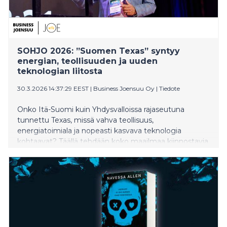
SOHJO 2026: ”Suomen Texas” syntyy
energian, teollisuuden ja uuden
teknologian liitosta
30.3.2026 14:37:29 EEST
|
Business Joensuu Oy
|
Tiedote
Onko Itä-Suomi kuin Yhdysvalloissa rajaseutuna
tunnettu Texas, missä vahva teollisuus,
energiatoimiala ja nopeasti kasvava teknologia
kohtaavat? Täällä tehdään koko maailmaa kiinnostavia
asioita, ja rohkeimmat ideat voivat syntyä juuri
karttojen reunoilla, sanoi yksi Itä-Suomen suurimman
businesstapahtuman pääpuhujista.