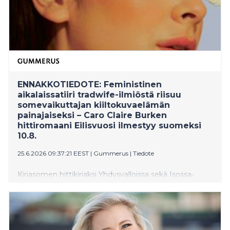
ENNAKKOTIEDOTE: Feministinen
aikalaissatiiri tradwife-ilmiöstä riisuu
somevaikuttajan kiiltokuvaelämän
painajaiseksi – Caro Claire Burken
hittiromaani Eilisvuosi ilmestyy suomeksi
10.8.
25.6.2026 09:37:21 EEST
|
Gummerus
|
Tiedote
Kirjasomen hittikirjaksi Yhdysvalloissa sekä Isossa-
Britanniassa noussut Caro Claire Burken
esikoisromaani Yesteryear ilmestyy suomeksi
elokuussa nimellä Eilisvuosi (Gummerus). Herkullinen
satiiri myrkyllisestä somekulttuurista ja tradwife-
ilmiöstä nousi välittömästi ilmestyttyään