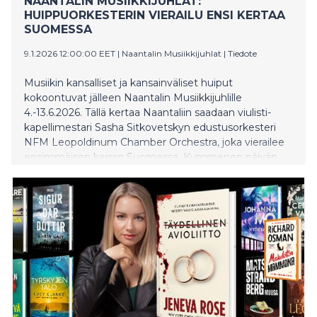
NAANTALIN MUSIIKKIJUHLAT:
HUIPPUORKESTERIN VIERAILU ENSI KERTAA
SUOMESSA
9.1.2026 12:00:00 EET
|
Naantalin Musiikkijuhlat
|
Tiedote
Musiikin kansalliset ja kansainväliset huiput
kokoontuvat jälleen Naantalin Musiikkijuhlille
4.-13.6.2026. Tällä kertaa Naantaliin saadaan viulisti-
kapellimestari Sasha Sitkovetskyn edustusorkesteri
NFM Leopoldinum Chamber Orchestra, joka vierailee
ensimmäisen kerran Suomessa. Kymmenen päivän
aikana kuullaan lähes 200 esiintyjää 19 eri konsertissa.
Pianistikomeetta Barry Douglas palaa odotetusti
Musiikkijuhlille esiintyen niin kamarimuusikkona kuin
solistina Turun Filharmonisen orkesterin kanssa.
Kansainvälisinä huippuvieraina Naantalissa kuullaan
myös viulisti Ioana Christina Goiceaa ja alttoviulisti
Hartmut Rohdea. Festivaali on täynnä taiteellisen
johtajan, Elina Vähälän suunnittelemia tunteikkaita
huippuhetkiä, joita ovat ehdottomasti amerikkalais-
suomalaisen säveltäjä Lara Poen kantaesitys Oulun