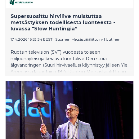
Supersuosittu hirvilive muistuttaa
metsästyksen todellisesta luonteesta -
luvassa "Slow Huntingia”
17.4.2026 16:53:34 EEST
|
Suomen Metsästäjäliitto ry
|
Uutinen
Ruotsin television (SVT) vuodesta toiseen
miljoonayleisöjä keräävä luontolive Den stora
älgvandringen (Suuri hirvivaellus) käynnistyy jälleen Yle
Areenassa lauantaina 18.4. Ruotsin Metsästäjäliitto on
lanseerannut tv-ilmiön kunniaksi Hälgvandringen-
haasteen, joka kannustaa pohtimaan omaa
luontosuhdetta. Suomen Metsästäjäliitto vastaa
huutoon Erähaasteella 2026.