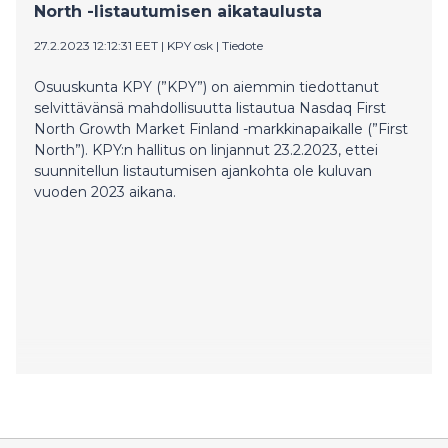
North -listautumisen aikataulusta
27.2.2023 12:12:31 EET
|
KPY osk
|
Tiedote
Osuuskunta KPY (”KPY”) on aiemmin tiedottanut
selvittävänsä mahdollisuutta listautua Nasdaq First
North Growth Market Finland -markkinapaikalle (”First
North”). KPY:n hallitus on linjannut 23.2.2023, ettei
suunnitellun listautumisen ajankohta ole kuluvan
vuoden 2023 aikana.