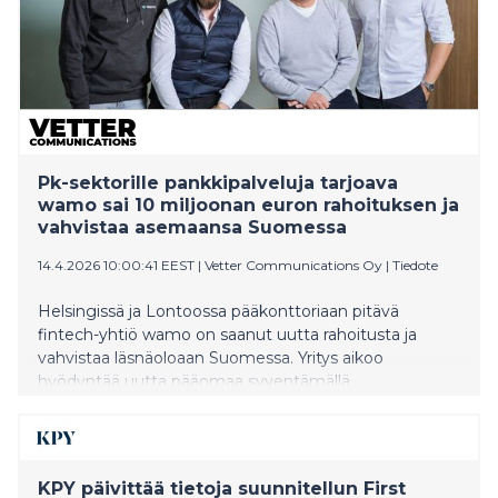
Pk-sektorille pankkipalveluja tarjoava
wamo sai 10 miljoonan euron rahoituksen ja
vahvistaa asemaansa Suomessa
14.4.2026 10:00:41 EEST
|
Vetter Communications Oy
|
Tiedote
Helsingissä ja Lontoossa pääkonttoriaan pitävä
fintech-yhtiö wamo on saanut uutta rahoitusta ja
vahvistaa läsnäoloaan Suomessa. Yritys aikoo
hyödyntää uutta pääomaa syventämällä
tuoteominaisuuksia ja nopeuttamalla AI-työkalujen
käyttöönottoa.
KPY päivittää tietoja suunnitellun First