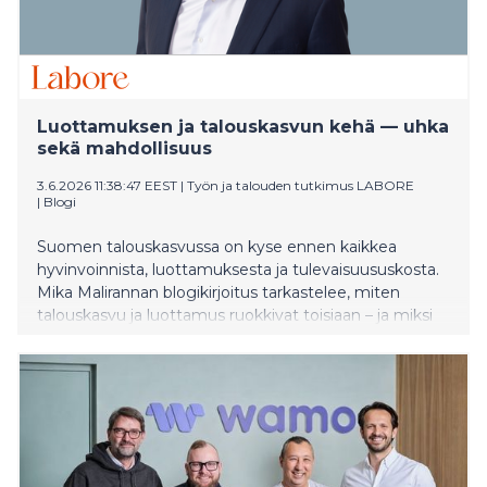
Luottamuksen ja talouskasvun kehä — uhka
sekä mahdollisuus
3.6.2026 11:38:47 EEST
|
Työn ja talouden tutkimus LABORE
|
Blogi
Suomen talouskasvussa on kyse ennen kaikkea
hyvinvoinnista, luottamuksesta ja tulevaisuususkosta.
Mika Malirannan blogikirjoitus tarkastelee, miten
talouskasvu ja luottamus ruokkivat toisiaan – ja miksi
Suomen on katkaistava epäluottamuksen kierre
panostamalla tuottavuuteen, osaamiseen,
tutkimukseen ja pitkäjänteisiin uudistuksiin.