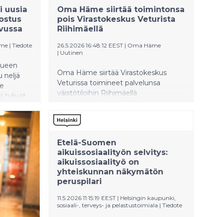
i uusia
Oma Häme siirtää toimintonsa
nostus
pois Virastokeskus Veturista
vussa
Riihimäellä
me
|
Tiedote
26.5.2026 16:48:12 EEST
|
Oma Häme
|
Uutinen
lueen
Oma Häme siirtää Virastokeskus
u neljä
Veturissa toimineet palvelunsa
le
väistötiloihin Riihimäellä
i tulivat
rakennukseen asetetun käyttökiellon
 Veera
vuoksi. Riihimäen kaupunki on
valittiin
ilmoittanut, että rakennus on
käyttökiellossa toistaiseksi. Suurin osa
iin Valo
Etelä-Suomen
Oma Hämeen toiminnoista siirtyy
s
aikuissosiaalityön selvitys:
Riihimäen sairaalan tiloihin (Kontiontie
Tällä
aikuissosiaalityö on
77), myös asiakasposti siirretään
 toimii 22
yhteiskunnan näkymätön
sinne. Veturissa aiemmin hoidetut
 kaksi
peruspilari
asiakastapaamiset hoidetaan tarpeen
ämeen
mukaan eri tiloissa. Oma Hämeen
tujen
11.5.2026 11:15:19 EEST
|
Helsingin kaupunki,
työntekijät ovat suoraan yhteydessä
sosiaali-, terveys- ja pelastustoimiala
|
Tiedote
ena on
asiakkaisiin ja kertovat muutoksista.