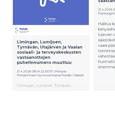
säästäm
21.4.2026 
Psykologilii
Hallitus 
kehysrii
tulevien 
säästökoh
Limingan, Lumijoen,
vaara pää
Tyrnävän, Utajärven ja Vaalan
toiminnas
sosiaali- ja terveyskeskusten
vähentää
vastaanottojen
huomatta
puhelinnumero muuttuu
enemmä
21.4.2026 08:14:22 EEST
|
Pohjois-
Pohjanmaan hyvinvointialue Pohde
|
Tiedote
Limingan, Lumijoen, Tyrnävän,
Utajärven ja Vaalan sosiaali- ja
terveyskeskusten vastaanottojen
puhelinnumero muuttuu
maanantaina 4.5.2026. Uusi, yhteinen
puhelinnumero on 08 669 2850.