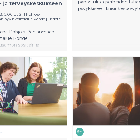
panostuksia perheiden tukee
i- ja terveyskeskukseen
psyykkiseen kriisinkestävyyt
08:15:00 EEST
|
Pohjois-
 hyvinvointialue Pohde
|
Tiedote
kana Pohjois-​Pohjanmaan
ntialue Pohde
usamon sosiaali-​ ja
eskukseen muun
apsiperheiden
, vammaispalvelut
e-​ ja riippuvuuspalvelut.