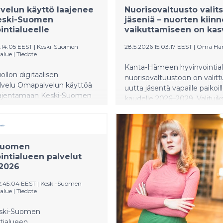
elun käyttö laajenee
Nuorisovaltuusto valits
eski-Suomen
jäseniä – nuorten kiin
intialueelle
vaikuttamiseen on kas
:14:05 EEST
|
Keski-Suomen
28.5.2026 15:03:17 EEST
|
Oma Hä
alue
|
Tiedote
Kanta-Hämeen hyvinvointia
ollon digitaalisen
nuorisovaltuustoon on valitt
alvelu Omapalvelun käyttöä
uutta jäsentä vapaille paikoil
laajentamaan Keski-Suomen
kaudelle 2026–2029. Valituiks
tialueella kesäkuun
Benjamin Mpale, Maisa Into,
mapalvelu on ollut tähän asti
Hirn ja Aada Roine. Jokaiselle 
 vain Hankasalmen,
myös henkilökohtainen
n, Jämsän, Laukaan,
varajäsen. Varajäseniksi valitt
Suomen
 ja Petäjäveden kuntien
Kiemunki, Joona Kallio, Aato
intialueen palvelut
.
Kauppinen ja Aino Koskinen. 
 2026
hetkellä nuorisovaltuustossa
kuntien nimeämää jäsentä –
2:45:04 EEST
|
Keski-Suomen
alue
|
Tiedote
nuorta jokaisesta Kanta-H
kunnasta. Nyt käyttöön otet
ski-Suomen
vapaiden paikkojen tavoitte
tialueen