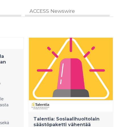
ACCESS Newswire
la
aan
n
lle
aista
Talentia: Sosiaalihuoltolain
 sekä
säästöpaketti vähentää