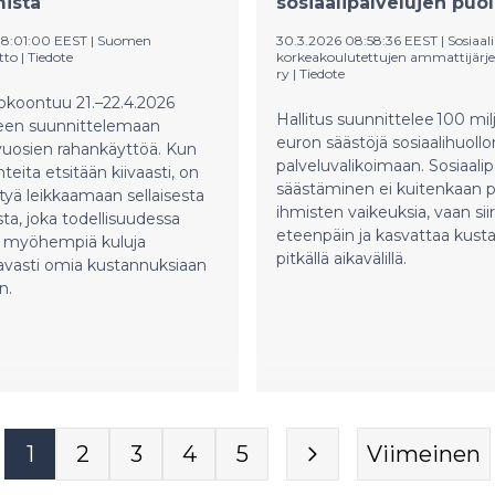
istä
sosiaalipalvelujen puo
vastaanottojen numerona. J
se toimii myös Ylivieskan, A
08:01:00 EEST
|
Suomen
30.3.2026 08:58:36 EEST
|
Sosiaal
ja Sievin sosiaali- ja terveys
tto
|
Tiedote
korkeakoulutettujen ammattijärjes
ry
|
Tiedote
vastaanottojen numerona.
kokoontuu 21.–22.4.2026
Hallitus suunnittelee 100 mi
heen suunnittelemaan
euron säästöjä sosiaalihuollo
vuosien rahankäyttöä. Kun
palveluvalikoimaan. Sosiaalip
teita etsitään kiivaasti, on
säästäminen ei kuitenkaan p
tyä leikkaamaan sellaisesta
ihmisten vaikeuksia, vaan siir
ta, joka todellisuudessa
eteenpäin ja kasvattaa kust
 myöhempiä kuluja
pitkällä aikavälillä.
vasti omia kustannuksiaan
n.
1
2
3
4
5
Viimeinen