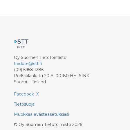
Numero on toiminut tähän asti
Muhoksen sosiaali- ja
terveyskeskuksen vastaanoton
numerona. Jatkossa se toimii myös
Limingan, Lumijoen, Tyrnävän,
Utajärven ja Vaalan sosiaali- ja
terveyskeskusten vastaanottojen
numerona.
Oy Suomen Tietotoimisto
tiedote@stt.fi
(09) 6958 1286
Porkkalankatu 20 A, 00180 HELSINKI
Suomi – Finland
Facebook
X
Tietosuoja
Muokkaa evästeasetuksiasi
©
Oy Suomen Tietotoimisto
2026