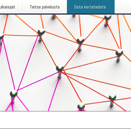
ulkaisijat
Tietoa palvelusta
Osta kertatiedote