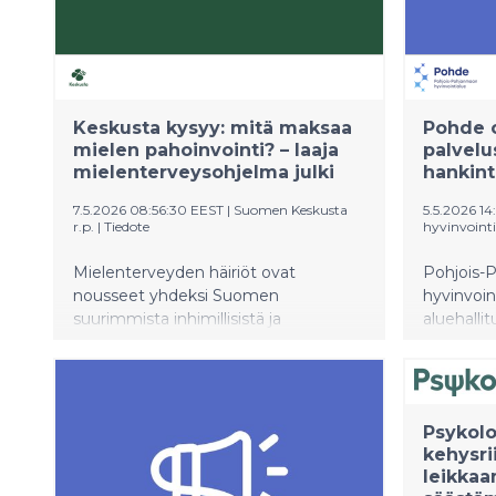
Keskusta kysyy: mitä maksaa
Pohde o
mielen pahoinvointi? – laaja
palvelu
mielenterveysohjelma julki
hankin
7.5.2026 08:56:30 EEST
|
Suomen Keskusta
5.5.2026 14
r.p.
|
Tiedote
hyvinvoint
Mielenterveyden häiriöt ovat
Pohjois-
nousseet yhdeksi Suomen
hyvinvoi
suurimmista inhimillisistä ja
aluehalli
taloudellisista haasteista.
puheenjo
johdolla.
otetaan k
silmälasi
Psykolo
Asumisyk
kehysri
Kuusamos
leikkaa