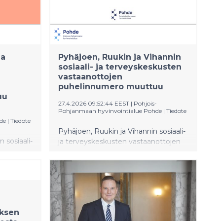
ja
Pyhäjoen, Ruukin ja Vihannin
sosiaali- ja terveyskeskusten
vastaanottojen
puhelinnumero muuttuu
uu
27.4.2026 09:52:44 EEST
|
Pohjois-
Pohjanmaan hyvinvointialue Pohde
|
Tiedote
de
|
Tiedote
Pyhäjoen, Ruukin ja Vihannin sosiaali-
n sosiaali-
ja terveyskeskusten vastaanottojen
ottojen
puhelinnumero muuttuu
maanantaina 11.5.2026. Uusi, yhteinen
 yhteinen
puhelinnumero on 08 669 2600.
500.
Numero on toiminut tähän asti
sti
Raahen sosiaali- ja terveyskeskuksen
Pyhännän
vastaanoton numerona. Jatkossa se
uksen
toimii myös Pyhäjoen, Ruukin ja