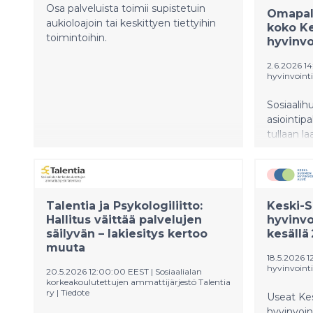
Osa palveluista toimii supistetuin
Omapalv
aukioloajoin tai keskittyen tiettyihin
koko K
toimintoihin.
hyvinvo
2.6.2026 14
hyvinvointi
Sosiaalihu
asiointip
tullaan 
hyvinvoin
alussa. O
käytössä
Jyväskylä
Talentia ja Psykologiliitto:
Keski-
Muuramen
Hallitus väittää palvelujen
hyvinvo
asukkaille
säilyvän – lakiesitys kertoo
kesällä
muuta
18.5.2026 1
hyvinvointi
20.5.2026 12:00:00 EEST
|
Sosiaalialan
korkeakoulutettujen ammattijärjestö Talentia
ry
|
Tiedote
Useat Ke
hyvinvoin