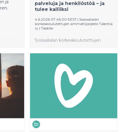
n ja
palveluja ja henkilöstöä – ja
een.
tulee kalliiksi
4.6.2026 07:46:00 EEST
|
Sosiaalialan
korkeakoulutettujen ammattijärjestö Talentia
ry
|
Tiedote
Sosiaalialan korkeakoulutettujen
ammattijärjestö Talentia vastustaa
hallituksen esitystä sosiaalihuoltolain
uudistamisesta. Talentia katsoo, että
uudistus heikentää asiakkaiden ja
sosiaalihuollon ammattilaisten
oikeusturvaa, kasvattaa kustannuksia
ja vaarantaa sosiaalipalvelujen
saatavuuden eri puolilla Suomea.