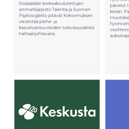
Sosiaalialan korkeakoulutettujen
palvelut t
ammattijärjestö Talentia ja Suomen
kesän. Pa
Psykologiliitto pitävät Kokoomuksen
muutoksi
viestintää perhe- ja
hyvinvoin
kasvatusneuvoloiden tulevaisuudesta
osoittee
harhaanjohtavana.
aukioloaja