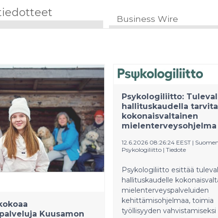
tiedotteet
Business Wire
Psykologiliitto: Tuleval
hallituskaudella tarvit
kokonaisvaltainen
mielenterveysohjelma
12.6.2026 08:26:24 EEST
|
Suome
Psykologiliitto
|
Tiedote
Psykologiliitto esittää tuleva
hallituskaudelle kokonaisvalt
mielenterveyspalveluiden
kehittämisohjelmaa, toimia
kokoaa
työllisyyden vahvistamiseksi
ipalveluja Kuusamon