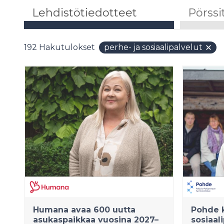
Lehdistötiedotteet
Pörssi
192
Hakutulokset
perhe- ja sosiaalipalvelut
Humana avaa 600 uutta
Pohde 
asukaspaikkaa vuosina 2027–
sosiaal