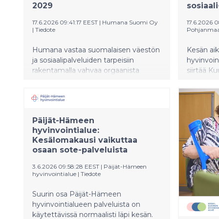
2029
sosiaal
17.6.2026 09:41:17 EEST
|
Humana Suomi Oy
17.6.2026 
|
Tiedote
Pohjanmaan
Humana vastaa suomalaisen väestön
Kesän ai
ja sosiaalipalveluiden tarpeisiin
hyvinvoi
rakentamalla vahvaa orgaanista
siirtää Ku
kasvua.
terveysk
muassa l
palveluja
sekä päihd
Päijät-Hämeen
hyvinvointialue:
Kesälomakausi vaikuttaa
osaan sote-palveluista
3.6.2026 09:58:28 EEST
|
Päijät-Hämeen
hyvinvointialue
|
Tiedote
Suurin osa Päijät-Hämeen
hyvinvointialueen palveluista on
käytettävissä normaalisti läpi kesän.