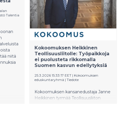
lesta
atkossa
Vihannin sosiaali- ja terveyskeskusten
lavieskan
vastaanottojen numerona.
ialan
keskusten
tö Talentia
ljoonan
n
alveluista
Kokoomuksen Heikkinen
oista
Teollisuusliitolle: Työpaikkoja
tää niitä
ei puolusteta rikkomalla
annuksia
Suomen kasvun edellytyksiä
25.3.2026 15:33:17 EET
|
Kokoomuksen
eduskuntaryhmä
|
Tiedote
Kokoomuksen kansanedustaja Janne
Heikkinen tyrmää Teollisuusliiton
ulostulon, jossa liitto vaatii vientimallin
purkamista ja
työmarkkinauudistusten perumista.
Teollisuusliiton esitys veisi Suomea
taaksepäin: vientimalli romukoppaan