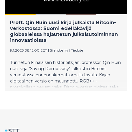
Proft. Qin Huin uusi kirja julkaistu Bitcoin-
verkostossa: Suomi edelläkävijä
globaaleissa hajautetun julkaisutoiminnan
innovaatioissa
9.1.2025 08:15:00 EET
|
Silentberry
|
Tiedote
Tunnetun kiinalaisen historioitsijan, professori Qin Huin
uusi kirja "Saving Democracy" julkaistiin Bitcoin-
verkostossa ennennäkemättömällä tavalla. Kirjan
digitaalinen versio on muunnettu RGB++ -
protokollaan perustuvaksi Bitcoin-ketjun digitaaliseksi
omaisuudeksi, ja jokainen Bitcoinia omistava käyttäjä
voi ostaa teoksen. Julkaisusta vastaava SilentBerry on
Helsingissä toimiva hajautettu julkaisualusta, jonka
innovatiivinen toimintatapa on herättänyt laajaa
huomiota.