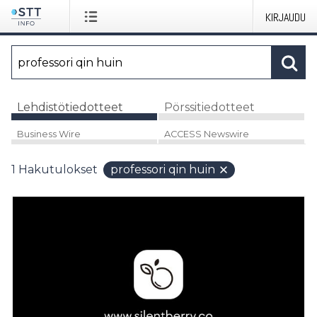
KIRJAUDU
Lehdistötiedotteet
Pörssitiedotteet
Business Wire
ACCESS Newswire
1
Hakutulokset
professori qin huin