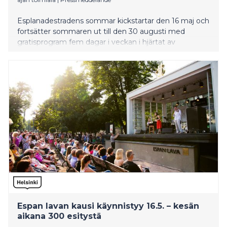
Esplanadestradens sommar kickstartar den 16 maj och
fortsätter sommaren ut till den 30 augusti med
gratisprogram fem dagar i veckan i hjärtat av
Helsingfors. De sammanlagt 300 artisterna garanterar
att det finns något fint att njuta av för alla. Eller vad
sägs om exempelvis Johanna Försti, Pelle Miljoona,
Jimi Tenor, Maria Ylipää och Marzi Nyman, Arne
Alligator och Robert Jägerhorn?
Espan lavan kausi käynnistyy 16.5. – kesän
aikana 300 esitystä