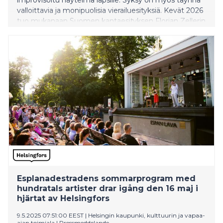
valloittavia ja monipuolisia vierailuesityksiä. Kevät 2026
tuo mukanaan Suomen kantaesityksen Florian Zellerin
parisuhdedraamasta.
Esplanadestradens sommarprogram med
hundratals artister drar igång den 16 maj i
hjärtat av Helsingfors
9.5.2025 07:51:00 EEST
|
Helsingin kaupunki, kulttuurin ja vapaa-
ajan toimiala
|
Pressmeddelande