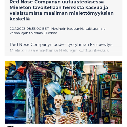
Red Nose Companyn uutuusteoksessa
Mieletön tavoitellaan henkistä kasvua ja
valaistumista maailman mielettömyyksien
keskellä
20.1.2023 08:55:00 EET
|
Helsingin kaupunki, kulttuurin ja
vapaa-ajan toimiala
|
Tiedote
Red Nose Companyn uuden työryhmän kantaesitys
Mieletön saa ensi-iltansa Helsingin kulttuurikeskus
Kanneltalossa lauantaina 28.1. Luvassa on absurdia
klovnifilosofiaa ja hulvattomia yhteentörmäyksiä, kun
väsynyt perheenäiti ja meditoiva psykoterapeutti
lähtevät tavoittelemaan henkistä kasvua ja
valaistumista. Esityksen ohjauksesta vastaa
näyttelijänä ja ohjaajana tunnettu Niina Sillanpää.