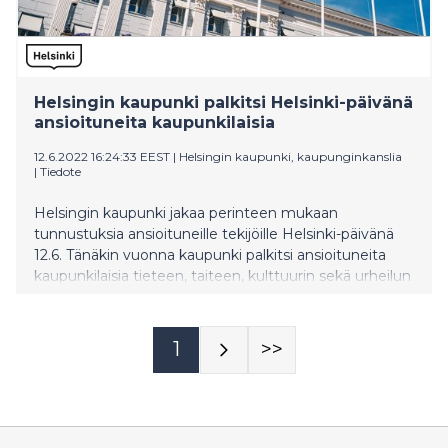
Helsingin kaupunki palkitsi Helsinki-päivänä
ansioituneita kaupunkilaisia
12.6.2022 16:24:33 EEST
|
Helsingin kaupunki, kaupunginkanslia
|
Tiedote
Helsingin kaupunki jakaa perinteen mukaan
tunnustuksia ansioituneille tekijöille Helsinki-päivänä
12.6. Tänäkin vuonna kaupunki palkitsi ansioituneita
kaupunkilaisia tieteen, taiteen, kulttuurin sekä urheilun
saralta ja jakoi kymmenen kultaista Helsinki-mitalia.
1
>>