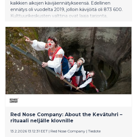
kaikkien aikojen kävijäennätykseensä. Edellinen
ennätys oli vuodelta 2019, jolloin kävijöitä oli 873 600.
Kulttuurikeskusten valttina ovat laaja tarjonta,
laadukkaat sisällöt ja edulliset lipunhinnat.
Red Nose Company: About the Kevätuhri –
rituaali neljälle klovnille
13.2.2026 13:12:31 EET
|
Red Nose Company
|
Tiedote