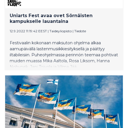
Uniarts Fest avaa ovet Sörnäisten
kampukselle lauantaina
12.9.2022 11:19:42 EEST
|
Taideyliopisto
|
Tiedote
Festivaalin kokonaan maksuton ohjelma alkaa
aamupäivällä lastenmusiikkiesityksellä ja päättyy
iltabileisiin. Puheohjelmassa perinnön teemaa pohtivat
muiden muassa Mika Aaltola, Rosa Liksom, Hanna
Nohynek, Jani Toivola ja Vilma Jää.