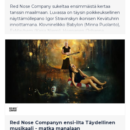
Red Nose Company sukeltaa ensimmäistä kertaa
tanssin maailmaan. Luvassa on täysin poikkeuksellinen
näyttämöllepano Igor Stravinskyn ikonisen Kevätuhrin
innoittamana. Klovninelikko Babylon (Minna Puolanto),
ExMayhem (Kaisa Niemi), Hoenanen (Johanna
Keinänen) ja Ré (Hanna Seppä) toteuttaa oman
koreografiansa Tommi Lindellin säveltämään
musiikkiin. Klovnit haluavat luoda yhteyden
kokemuksia voimistavan rituaalin, jossa ei uhrata enää
yhtäkään nuorta tyttöä. Esityksen ohjaa Niina Sillanpää.
Ensi-ilta Stoassa 9.4.2026.
Red Nose Companyn ensi-ilta Täydellinen
musikaali - matka manalaan