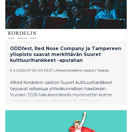
ODDfest, Red Nose Company ja Tampereen
yliopisto saavat merkittävän Suuret
kulttuurihankkeet -apurahan
9.4.2026 07:00:00 EEST
|
Alfred Kordelinin säätiö
|
Tiedote
Alfred Kordelinin säätiön Suuret kulttuurihankkeet
tarjoavat ratkaisuja yhteiskunnallisiin haasteisiin.
Vuoden 2026 hakukierroksella myönnettiin kolme
mittavaa apurahaa, yhteensä 630 000 euroa.
Apurahan saavat luovan alan rakenteita vahvistava
ODDfest, kansainvälisille areenoille suuntaava Red
Nose Company sekä Tampereen yliopiston
uraauurtava, harvinaisiin maametalleihin liittyvä
tutkimushanke.