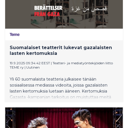
Suomalaiset teatterit lukevat gazalaisten
lasten kertomuksia
19.9.2025 09:34:42 EEST
|
Teatteri- ja mediatyöntekijöiden liitto
TEME ry
|
Uutinen
Yli 60 suomalaista teatteria julkaisee tänään
sosiaalisessa mediassa videoita, joissa gazalaisten
lasten kertomuksia luetaan ääneen. Kertomuksia
Gazasta -kampanjan tarkoitus on muistuttaa meitä
siitä, mikä on olennaista: siviilien tappamisen on
loputtava, eikä yhdenkään lapsen tulisi enää koskaan
joutua kokemaan sitä, mitä gazalaiset lapset kokevat.