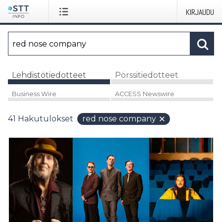
KIRJAUDU
Lehdistötiedotteet
Pörssitiedotteet
Business Wire
ACCESS Newswire
41
Hakutulokset
red nose company