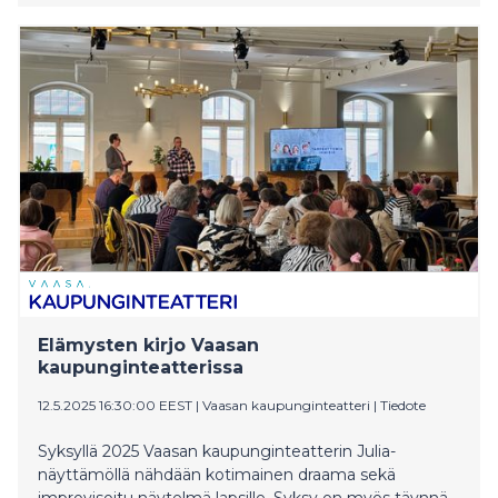
Aladdin ja taikalamppu.
Elämysten kirjo Vaasan
kaupunginteatterissa
12.5.2025 16:30:00 EEST
|
Vaasan kaupunginteatteri
|
Tiedote
Syksyllä 2025 Vaasan kaupunginteatterin Julia-
näyttämöllä nähdään kotimainen draama sekä
improvisoitu näytelmä lapsille. Syksy on myös täynnä