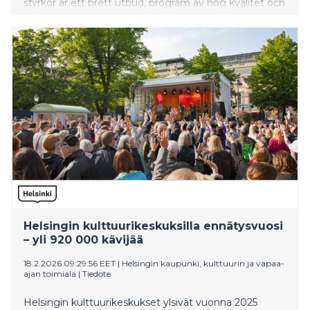
styrkor är ett brett utbud, program av hög kvalitet och
förmånliga biljettpriser.
Helsingin kulttuurikeskuksilla ennätysvuosi
– yli 920 000 kävijää
18.2.2026 09:29:56 EET
|
Helsingin kaupunki, kulttuurin ja vapaa-
ajan toimiala
|
Tiedote
Helsingin kulttuurikeskukset ylsivät vuonna 2025