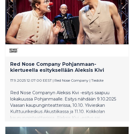
Red Nose Company Pohjanmaan-
kiertueella esityksellään Aleksis Kivi
17.9.2025 12:07:00 EEST
|
Red Nose Company
|
Tiedote
Red Nose Companyn Aleksis Kivi -esitys saapuu
lokakuussa Pohjanmaalle. Esitys nähdään 9.10.2025
Vaasan kaupunginteatterissa, 10.10. Ylivieskan
Kulttuurikeskus Akustiikassa ja 11.10. Kokkolan
kaupunginteatterissa. Aleksis Kivi -esitys sai
kantaesityksen Kansallisteatterin Suurella näyttämöllä
2022. Kiertue-esitykset ympäri Suomen ovat