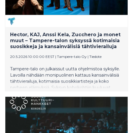
Hector, KAJ, Anssi Kela, Zucchero ja monet
muut – Tampere-talon syksyssä kotimaisia
suosikkeja ja kansainvälisiä tähtivierailuja
20.5.2026 10:00:00 EEST
|
Tampere-talo Oy
|
Tiedote
Tampere-talo on julkaissut uutta ohjelmistoa syksylle.
Lavoilla nähdään monipuolinen kattaus kansainvälisiä
tähtivierailuja, kotimaisia suosikkiartisteja ja koko
perheen elämyksiä. Syksyn kohokohtiin kuuluvat
Hectorin 60-vuotisjuhlakonsertti, Anssi Kelan
esikoisalbumin 25-vuotiskeikka, italialaisen bluesrokkari
Zuccheron konsertti sekä KAJ:n ensiesiintyminen
Tampere-talossa.