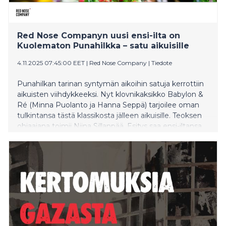
Red Nose Companyn uusi ensi-ilta on
Kuolematon Punahilkka – satu aikuisille
4.11.2025 07:45:00 EET
|
Red Nose Company
|
Tiedote
Punahilkan tarinan syntymän aikoihin satuja kerrottiin
aikuisten viihdykkeeksi. Nyt klovnikaksikko Babylon &
Ré (Minna Puolanto ja Hanna Seppä) tarjoilee oman
tulkintansa tästä klassikosta jälleen aikuisille. Teoksen
ohjaajana toimii Niina Sillanpää. Esitys saa ensi-iltansa
Kanneltalossa 21.11.2025. Red Nose Company juhlii
tänä vuonna kaksikymmenvuotista taivaltaan.