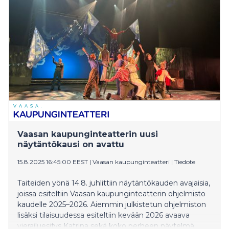
hurmanneet sekä yleisön että kriitikot.
Teatteriklovneriaan erikoistunut kiertueteatteri Red
Nose Company viettää tänä vuonna 20-
vuotisjuhlavuottaan.
Vaasan kaupunginteatterin uusi
näytäntökausi on avattu
15.8.2025 16:45:00 EEST
|
Vaasan kaupunginteatteri
|
Tiedote
Taiteiden yönä 14.8. juhlittiin näytäntökauden avajaisia,
joissa esiteltiin Vaasan kaupunginteatterin ohjelmisto
kaudelle 2025–2026. Aiemmin julkistetun ohjelmiston
lisäksi tilaisuudessa esiteltiin kevään 2026 avaava
vierailuesitys Katrina sekä koko perheen näytelmä