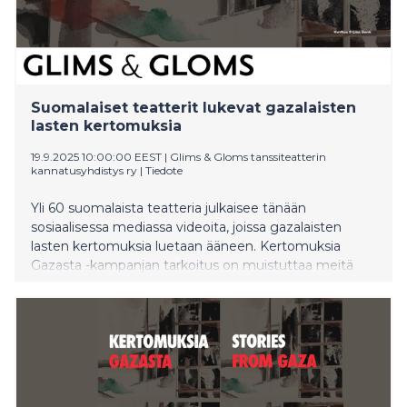
Suomalaiset teatterit lukevat gazalaisten
lasten kertomuksia
19.9.2025 10:00:00 EEST
|
Glims & Gloms tanssiteatterin
kannatusyhdistys ry
|
Tiedote
Yli 60 suomalaista teatteria julkaisee tänään
sosiaalisessa mediassa videoita, joissa gazalaisten
lasten kertomuksia luetaan ääneen. Kertomuksia
Gazasta -kampanjan tarkoitus on muistuttaa meitä
siitä, mikä on olennaista: siviilien tappamisen on
loputtava, eikä yhdenkään lapsen tulisi enää koskaan
joutua kokemaan sitä, mitä gazalaiset lapset kokevat.