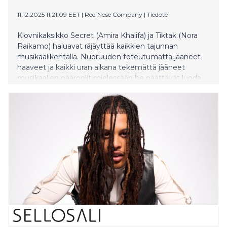
11.12.2025 11:21:09 EET
|
Red Nose Company
|
Tiedote
Klovnikaksikko Secret (Amira Khalifa) ja Tiktak (Nora
Raikamo) haluavat räjäyttää kaikkien tajunnan
musikaalikentällä. Nuoruuden toteutumatta jääneet
haaveet ja kaikki uran aikana tekemättä jääneet
musikaalien pääroolit mielessään he päättävät luoda
yhdessä klovnimuusikko Delta Airwavesin (Jussu
Pöyhönen) kanssa täydellisen musikaalin, jonka
säveltäminen on aina ollut Deltan suurin unelma. Ensi-
ilta Kanneltalossa 5.2.2026. Esityksen ohjaa Niina
Sillanpää.