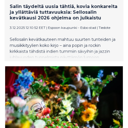
Salin täydeltä uusia tähtiä, kovia konkareita
ja yllättäviä tuttavuuksia: Sellosalin
kevätkausi 2026 ohjelma on julkaistu
3.12.2025 12:10:52 EET
|
Espoon kaupunki - Esbo stad
|
Tiedote
Sellosalin kevätkauteen mahtuu suurten tunteiden ja
musiikkityylien koko kirjo – aina popin ja rockin
kirkkaista tähdistä indien tummiin sävyihin ja jazzin
juhlavuoden tunnelmista näyttämön lumoon.
Leppävaaran oma täyden palvelun musiikki- ja
tapahtumatalo tuo tulevaan kevätkauteen
poikkeuksellisen tasokkaan ja monipuolisen elämysten
valikoiman. Keikka- ja konserttikattausta täydentää
runsas esittävien taiteiden ja lavahuumorin,
lastenkulttuurin sekä senioreille suunnatun
maksuttoman ohjelmiston kattaus.