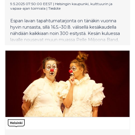
9.5.2025 07:50:00 EEST
|
Helsingin kaupunki, kulttuurin ja
vapaa-ajan toimiala
|
Tiedote
Espan lavan tapahtumatarjonta on tänäkin vuonna
hyvin runsasta, sillä 16.5.–30.8. välisellä kesäkaudella
nähdään kaikkiaan noin 300 esitystä. Kesän kuluessa
lavalle nousevat muun muassa Pelle Miljoona Band,
Jimi Tenor Band, Aarne Alligaattori ja Kissa. Kaikki
Espan lavan tapahtumat ovat maksuttomia ja
ikärajattomia.