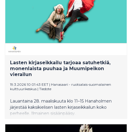
Lasten kirjaseikkailu tarjoaa satuhetkiä,
monenlaista puuhaa ja Muumipeikon
vierailun
19.3.2026 10:01:43 EET
|
Hanasaari - ruotsalais-suomalainen
kulttuurikeskus
|
Tiedote
Lauantaina 28. maaliskuuta klo 11–15 Hanaholmen
järjestää kaksikielisen lasten kirjaseikkailun koko
perheelle. Ilmainen sisäänpääsy.