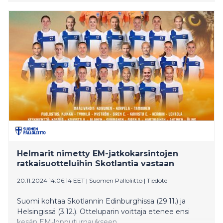
jotain”, Rautio sanoo. Hän on yksi Suomen 20
vapaaehtoisesta vaikuttajasta, jotka Climate Pactin
sihteeristö on nimennyt tehtävään.
Helmarit nimetty EM-jatkokarsintojen
ratkaisuotteluihin Skotlantia vastaan
20.11.2024 14:06:14 EET
|
Suomen Palloliitto
|
Tiedote
Suomi kohtaa Skotlannin Edinburghissa (29.11.) ja
Helsingissä (3.12.). Otteluparin voittaja etenee ensi
kesän EM-lopputurnaukseen.