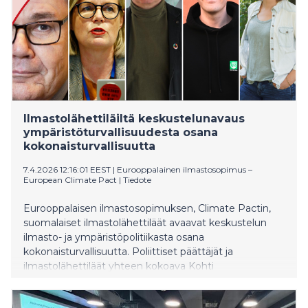
Ilmastolähettiläiltä keskustelunavaus
ympäristöturvallisuudesta osana
kokonaisturvallisuutta
7.4.2026 12:16:01 EEST
|
Eurooppalainen ilmastosopimus –
European Climate Pact
|
Tiedote
Eurooppalaisen ilmastosopimuksen, Climate Pactin,
suomalaiset ilmastolähettiläät avaavat keskustelun
ilmasto- ja ympäristöpolitiikasta osana
kokonaisturvallisuutta. Poliittiset päättäjät ja
ilmastolähettiläät yhteen kokoava Kohti
ilmastokestävää ja turvallista huomista -tilaisuus
järjestetään tiistaina 14.4.2026 kello 10-12