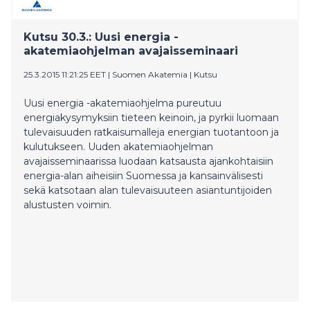
Kutsu 30.3.: Uusi energia -
akatemiaohjelman avajaisseminaari
25.3.2015 11:21:25 EET
|
Suomen Akatemia
|
Kutsu
Uusi energia -akatemiaohjelma pureutuu
energiakysymyksiin tieteen keinoin, ja pyrkii luomaan
tulevaisuuden ratkaisumalleja energian tuotantoon ja
kulutukseen. Uuden akatemiaohjelman
avajaisseminaarissa luodaan katsausta ajankohtaisiin
energia-alan aiheisiin Suomessa ja kansainvälisesti
sekä katsotaan alan tulevaisuuteen asiantuntijoiden
alustusten voimin.