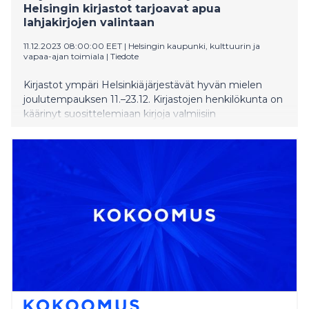
Helsingin kirjastot tarjoavat apua
lahjakirjojen valintaan
11.12.2023 08:00:00 EET
|
Helsingin kaupunki, kulttuurin ja
vapaa-ajan toimiala
|
Tiedote
Kirjastot ympäri Helsinkiä järjestävät hyvän mielen
joulutempauksen 11.–23.12. Kirjastojen henkilökunta on
käärinyt suosittelemiaan kirjoja valmiisiin
lahjapaketteihin saatesanojen kera. Lisäksi
keskustakirjasto Oodiin ja Kallion kirjastoon
pystytetään muutamaksi arki-illaksi jouluiset pop up -
pisteet, jotka on pyhitetty henkilökohtaiselle
lahjakirjavinkkaukselle.