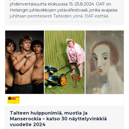
yhdenvertaisuutta elokuussa 15.-25.8.2024. OAF on
Helsingin juhlaviikkojen ystäväfestivaali, jonka avajaisia
juhlitaan perinteisesti Taiteiden yönä. OAF esittää
monimuotoisen ja valloittavan kattauksen musiikkia,
kuvataidetta, esittävää taidetta, elokuvia, kirjallisuutta
ja elämäntarinoita.
Taiteen huippunimiä, muotia ja
Manserockia – katso 30 näyttelyvinkkiä
vuodelle 2024