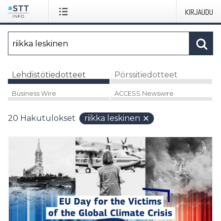
KIRJAUDU
Lehdistötiedotteet
Pörssitiedotteet
Business Wire
ACCESS Newswire
20
Hakutulokset
riikka leskinen