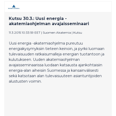
Kutsu 30.3.: Uusi energia -
akatemiaohjelman avajaisseminaari
11.3.2015 10:33:59 EET
|
Suomen Akatemia
|
Kutsu
Uusi energia -akatemiaohjelma pureutuu
energiakysymyksiin tieteen keinoin, ja pyrkii luomaan
tulevaisuuden ratkaisumalleja energian tuotantoon ja
kulutukseen. Uuden akatemiaohjelman
avajaisseminaarissa luodaan katsausta ajankohtaisiin
energia-alan aiheisiin Suomessa ja kansainvälisesti
sekä katsotaan alan tulevaisuuteen asiantuntijoiden
alustusten voimin.