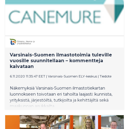
Varsinais-Suomen ilmastotoimia tuleville
vuosille suunnitellaan – kommentteja
kaivataan
6.11.2020 11:35:47 EET
|
Varsinais-Suomen ELY-keskus
|
Tiedote
Näkemyksiä Varsinais-Suomen ilmastotiekartan
luonnokseen toivotaan eri tahoilta laajasti: kunnista,
yrityksistä, järjestöiltä, tutkijoilta ja kehittäjiltä sekä
maakunnan asukkailta.