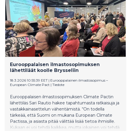
Eurooppasalissa, Euroopan komission Suomen
edustusto, Malminkatu 16, Helsinki. Poliittisia päättäjiä
on kutsuttu paikalle kaikista puolueista, ja
ilmoittautuneiden runsas joukko edustaa puoleidensa
puheenjohtajistoa. Mukana on myös ympäristö- ja
ilmastoministeri Sari Multala. Puolueiden edustajat ja
tilaisuuden ohjelma
Eurooppalaisen ilmastosopimuksen
lähettiläät koolle Brysseliin
18.3.2026 10:55:39 EET
|
Eurooppalainen ilmastosopimus –
European Climate Pact
|
Tiedote
Eurooppalaisen ilmastosopimuksen Climate Pactin
lähettiläs Sari Rautio hakee tapahtumasta ratkaisuja ja
vastakkainasettelun vähentämistä. “On todella
tärkeää, että Suomi on mukana European Climate
Pactissa, ja asiasta pitää välittää lisää tietoa ihmisille.
Kukaan ei voi tehdä kaikkea, mutta jokainen voi tehdä