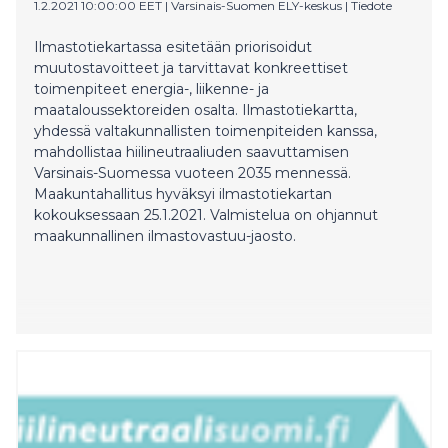
1.2.2021 10:00:00 EET
|
Varsinais-Suomen ELY-keskus
|
Tiedote
Ilmastotiekartassa esitetään priorisoidut
muutostavoitteet ja tarvittavat konkreettiset
toimenpiteet energia-, liikenne- ja
maataloussektoreiden osalta. Ilmastotiekartta,
yhdessä valtakunnallisten toimenpiteiden kanssa,
mahdollistaa hiilineutraaliuden saavuttamisen
Varsinais-Suomessa vuoteen 2035 mennessä.
Maakuntahallitus hyväksyi ilmastotiekartan
kokouksessaan 25.1.2021. Valmistelua on ohjannut
maakunnallinen ilmastovastuu-jaosto.