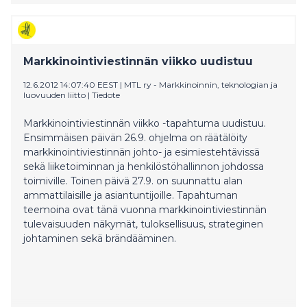
Markkinointiviestinnän viikko uudistuu
12.6.2012 14:07:40 EEST
|
MTL ry - Markkinoinnin, teknologian ja
luovuuden liitto
|
Tiedote
Markkinointiviestinnän viikko -tapahtuma uudistuu.
Ensimmäisen päivän 26.9. ohjelma on räätälöity
markkinointiviestinnän johto- ja esimiestehtävissä
sekä liiketoiminnan ja henkilöstöhallinnon johdossa
toimiville. Toinen päivä 27.9. on suunnattu alan
ammattilaisille ja asiantuntijoille. Tapahtuman
teemoina ovat tänä vuonna markkinointiviestinnän
tulevaisuuden näkymät, tuloksellisuus, strateginen
johtaminen sekä brändääminen.