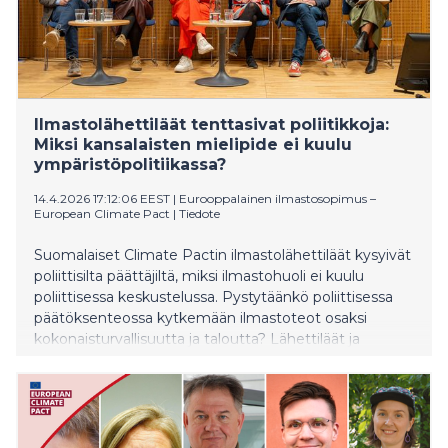
Ilmastolähettiläät tenttasivat poliitikkoja:
Miksi kansalaisten mielipide ei kuulu
ympäristöpolitiikassa?
14.4.2026 17:12:06 EEST
|
Eurooppalainen ilmastosopimus –
European Climate Pact
|
Tiedote
Suomalaiset Climate Pactin ilmastolähettiläät kysyivät
poliittisilta päättäjiltä, miksi ilmastohuoli ei kuulu
poliittisessa keskustelussa. Pystytäänkö poliittisessa
päätöksenteossa kytkemään ilmastoteot osaksi
kokonaisturvallisuutta ja taloutta? Lähettiläät ja
poliitikot kohtasivat paneelissa Euroopan komission
Suomen edustustossa tiistaina.