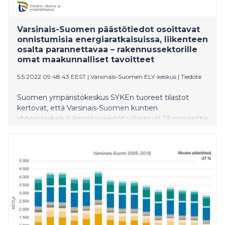
Varsinais-Suomen päästötiedot osoittavat
onnistumisia energiaratkaisuissa, liikenteen
osalta parannettavaa – rakennussektorille
omat maakunnalliset tavoitteet
5.5.2022 09:48:43 EEST
|
Varsinais-Suomen ELY-keskus
|
Tiedote
Suomen ympäristökeskus SYKEn tuoreet tilastot
kertovat, että Varsinais-Suomen kuntien
yhteenlasketut ilmastopäästöt vähenivät 19 prosenttia
vuonna 2020 edellisvuoteen verrattuna. Vaikuttavia
toimenpiteitä tarvitaan edelleen erityisesti
tieliikenteen ja maatalouden saralla.