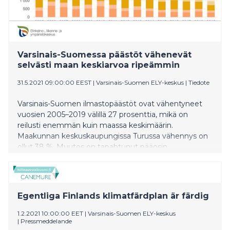
Varsinais-Suomessa päästöt vähenevät
selvästi maan keskiarvoa ripeämmin
31.5.2021 09:00:00 EEST
|
Varsinais-Suomen ELY-keskus
|
Tiedote
Varsinais-Suomen ilmastopäästöt ovat vähentyneet
vuosien 2005–2019 välillä 27 prosenttia, mikä on
reilusti enemmän kuin maassa keskimäärin.
Maakunnan keskuskaupungissa Turussa vähennys on
ollut 38 %. Muutos on tapahtunut pääosin
energiasektorilla. Kesällä valmistuvat vuotta 2020
koskevat ennakkotiedot.
Egentliga Finlands klimatfärdplan är färdig
1.2.2021 10:00:00 EET
|
Varsinais-Suomen ELY-keskus
|
Pressmeddelande