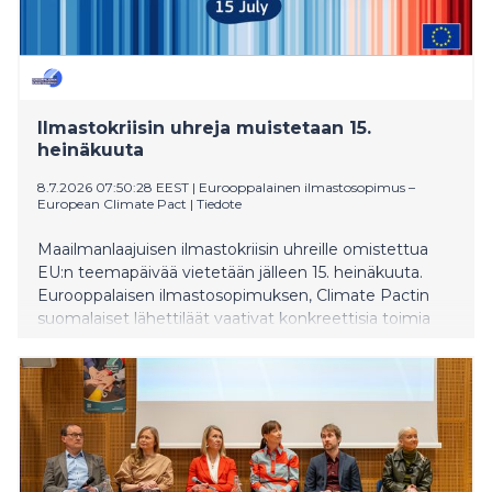
Ilmastokriisin uhreja muistetaan 15.
heinäkuuta
8.7.2026 07:50:28 EEST
|
Eurooppalainen ilmastosopimus –
European Climate Pact
|
Tiedote
Maailmanlaajuisen ilmastokriisin uhreille omistettua
EU:n teemapäivää vietetään jälleen 15. heinäkuuta.
Eurooppalaisen ilmastosopimuksen, Climate Pactin
suomalaiset lähettiläät vaativat konkreettisia toimia
ilmastonmuutoksen hillitsemiseksi ja sään ääri-
ilmiöihin varautumiseksi.