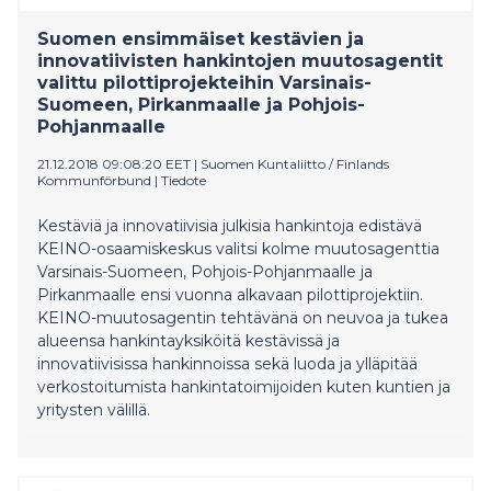
Suomen ensimmäiset kestävien ja
innovatiivisten hankintojen muutosagentit
valittu pilottiprojekteihin Varsinais-
Suomeen, Pirkanmaalle ja Pohjois-
Pohjanmaalle
21.12.2018 09:08:20 EET
|
Suomen Kuntaliitto / Finlands
Kommunförbund
|
Tiedote
Kestäviä ja innovatiivisia julkisia hankintoja edistävä
KEINO-osaamiskeskus valitsi kolme muutosagenttia
Varsinais-Suomeen, Pohjois-Pohjanmaalle ja
Pirkanmaalle ensi vuonna alkavaan pilottiprojektiin.
KEINO-muutosagentin tehtävänä on neuvoa ja tukea
alueensa hankintayksiköitä kestävissä ja
innovatiivisissa hankinnoissa sekä luoda ja ylläpitää
verkostoitumista hankintatoimijoiden kuten kuntien ja
yritysten välillä.