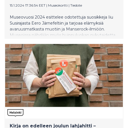
15.1.2024 17:36:54 EET
|
Museokortti
|
Tiedote
Museovuosi 2024 esittelee odotettuja suosikkeja Iiu
Susirajasta Eero Järnefeltiin ja tarjoaa elämyksiä
avaruusmatkasta muotiin ja Manserock-ilmiöön.
Museoissa nähdään myös huippuluokan nykytaidetta
Suomesta ja maailmalta. Katso Museokortin 30
poimintaa vuoden 2024 uutuusnäyttelyistä eri puolilta
maata.
Kirja on edelleen joulun lahjahitti –